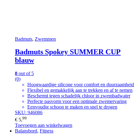
Badmuts
,
Zwemmen
Badmuts Spokey SUMMER CUP
blauw
0
out of 5
(0)
Hoogwaardige silicone voor comfort en duurzaamheid
Flexibel en gemakkelijk aan te trekken en af te nemen
Beschermt tegen schadelijk chloor in zwembadwater
Perfecte pasvorm voor een optimale zwemervaring
Eenvoudig schoon te maken en snel te drogen
SKU: 946086
99
€
5,
Toevoegen aan winkelwagen
Balansbord
,
Fitness