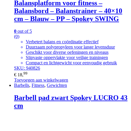
Balansplatform voor fitness –
Balansbord – Balanstrainer – 40×10
cm – Blauw – PP – Spokey SWING
0
out of 5
(0)
Verbetert balans en coördinatie effectief
Duurzaam polypropyleen voor lange levensduur
Geschikt voor diverse oefeningen en niveaus
Slipvaste oppervlakte voor veilige trainingen
Compact en lichtgewicht voor eenvoudig gebruik
SKU: 940826
99
€
18,
Toevoegen aan winkelwagen
Barbells
,
Fitness
,
Gewichten
Barbell pad zwart Spokey LUCRO 43
cm