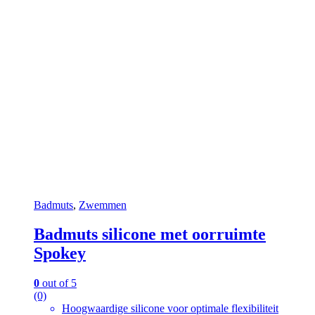
Badmuts
,
Zwemmen
Badmuts silicone met oorruimte
Spokey
0
out of 5
(0)
Hoogwaardige silicone voor optimale flexibiliteit