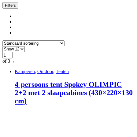
Filters
of 3
→
Kamperen
,
Outdoor
,
Tenten
4-persoons tent Spokey OLIMPIC
2+2 met 2 slaapcabines (430×220×130
cm)