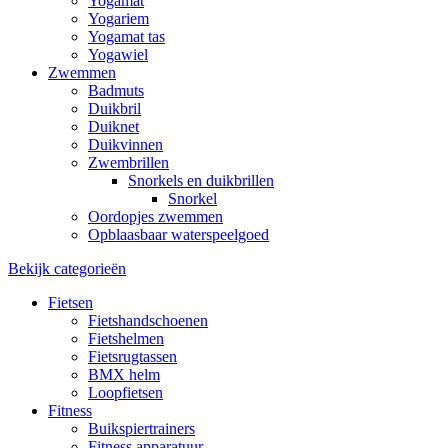
Yogamat
Yogariem
Yogamat tas
Yogawiel
Zwemmen
Badmuts
Duikbril
Duiknet
Duikvinnen
Zwembrillen
Snorkels en duikbrillen
Snorkel
Oordopjes zwemmen
Opblaasbaar waterspeelgoed
Bekijk categorieën
Fietsen
Fietshandschoenen
Fietshelmen
Fietsrugtassen
BMX helm
Loopfietsen
Fitness
Buikspiertrainers
Fitness apparatuur