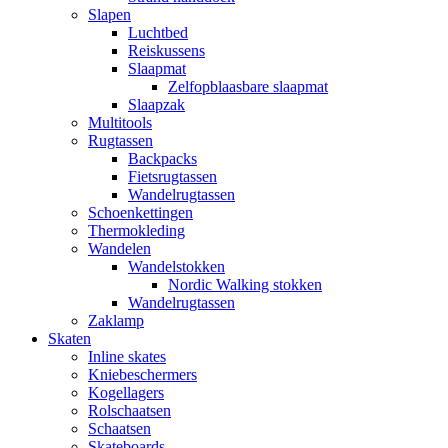
Slapen
Luchtbed
Reiskussens
Slaapmat
Zelfopblaasbare slaapmat
Slaapzak
Multitools
Rugtassen
Backpacks
Fietsrugtassen
Wandelrugtassen
Schoenkettingen
Thermokleding
Wandelen
Wandelstokken
Nordic Walking stokken
Wandelrugtassen
Zaklamp
Skaten
Inline skates
Kniebeschermers
Kogellagers
Rolschaatsen
Schaatsen
Skateboards