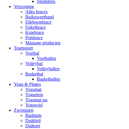
Stuntsteps
Verzorging
Alles braces
Buikzweetband
Elleboogbrace
Enkelbrace
Kniebrace
Polsbrace
Massage producten
Teamsport
Voetbal
Voetballen
Volleybal
Volleyballen
Basketbal
Basketballen
Yoga & Pilates
Yogamat
Yogariem
Yogamat tas
Yogawiel
Zwemmen
Badmuts
Duikbril
Duiknet