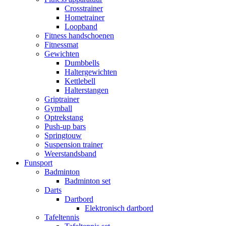
Crosstrainer
Hometrainer
Loopband
Fitness handschoenen
Fitnessmat
Gewichten
Dumbbells
Haltergewichten
Kettlebell
Halterstangen
Griptrainer
Gymball
Optrekstang
Push-up bars
Springtouw
Suspension trainer
Weerstandsband
Funsport
Badminton
Badminton set
Darts
Dartbord
Elektronisch dartbord
Tafeltennis