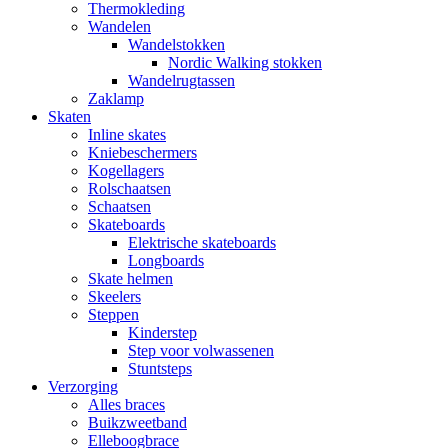
Thermokleding
Wandelen
Wandelstokken
Nordic Walking stokken
Wandelrugtassen
Zaklamp
Skaten
Inline skates
Kniebeschermers
Kogellagers
Rolschaatsen
Schaatsen
Skateboards
Elektrische skateboards
Longboards
Skate helmen
Skeelers
Steppen
Kinderstep
Step voor volwassenen
Stuntsteps
Verzorging
Alles braces
Buikzweetband
Elleboogbrace