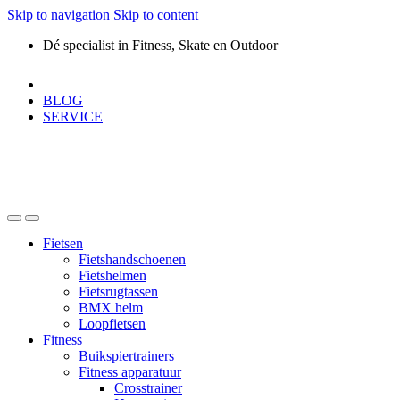
Skip to navigation
Skip to content
Dé specialist in Fitness, Skate en Outdoor
BLOG
SERVICE
Fietsen
Fietshandschoenen
Fietshelmen
Fietsrugtassen
BMX helm
Loopfietsen
Fitness
Buikspiertrainers
Fitness apparatuur
Crosstrainer