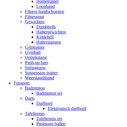
Hometrainer
Loopband
Fitness handschoenen
Fitnessmat
Gewichten
Dumbbells
Haltergewichten
Kettlebell
Halterstangen
Griptrainer
Gymball
Optrekstang
Push-up bars
Springtouw
Suspension trainer
Weerstandsband
Funsport
Badminton
Badminton set
Darts
Dartbord
Elektronisch dartbord
Tafeltennis
Tafeltennis set
Pingpong ballen