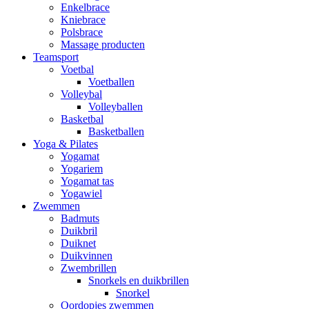
Enkelbrace
Kniebrace
Polsbrace
Massage producten
Teamsport
Voetbal
Voetballen
Volleybal
Volleyballen
Basketbal
Basketballen
Yoga & Pilates
Yogamat
Yogariem
Yogamat tas
Yogawiel
Zwemmen
Badmuts
Duikbril
Duiknet
Duikvinnen
Zwembrillen
Snorkels en duikbrillen
Snorkel
Oordopjes zwemmen