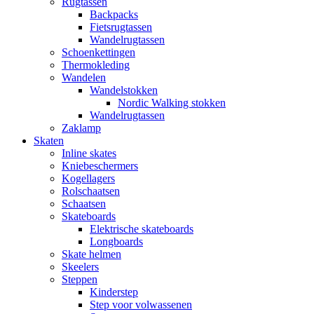
Rugtassen
Backpacks
Fietsrugtassen
Wandelrugtassen
Schoenkettingen
Thermokleding
Wandelen
Wandelstokken
Nordic Walking stokken
Wandelrugtassen
Zaklamp
Skaten
Inline skates
Kniebeschermers
Kogellagers
Rolschaatsen
Schaatsen
Skateboards
Elektrische skateboards
Longboards
Skate helmen
Skeelers
Steppen
Kinderstep
Step voor volwassenen