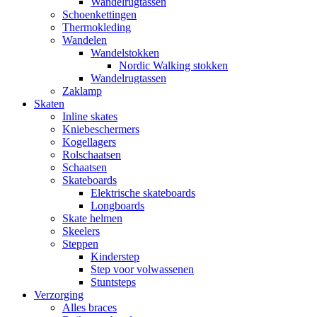
Wandelrugtassen
Schoenkettingen
Thermokleding
Wandelen
Wandelstokken
Nordic Walking stokken
Wandelrugtassen
Zaklamp
Skaten
Inline skates
Kniebeschermers
Kogellagers
Rolschaatsen
Schaatsen
Skateboards
Elektrische skateboards
Longboards
Skate helmen
Skeelers
Steppen
Kinderstep
Step voor volwassenen
Stuntsteps
Verzorging
Alles braces