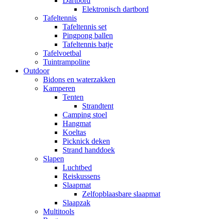
Dartbord
Elektronisch dartbord
Tafeltennis
Tafeltennis set
Pingpong ballen
Tafeltennis batje
Tafelvoetbal
Tuintrampoline
Outdoor
Bidons en waterzakken
Kamperen
Tenten
Strandtent
Camping stoel
Hangmat
Koeltas
Picknick deken
Strand handdoek
Slapen
Luchtbed
Reiskussens
Slaapmat
Zelfopblaasbare slaapmat
Slaapzak
Multitools