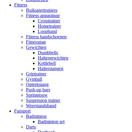
Fitness
Buikspiertrainers
Fitness apparatuur
Crosstrainer
Hometrainer
Loopband
Fitness handschoenen
Fitnessmat
Gewichten
Dumbbells
Haltergewichten
Kettlebell
Halterstangen
Griptrainer
Gymball
Optrekstang
Push-up bars
Springtouw
Suspension trainer
Weerstandsband
Funsport
Badminton
Badminton set
Darts