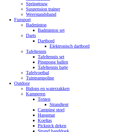
Springtouw
Suspension trainer
Weerstandsband
Funsport
Badminton
Badminton set
Darts
Dartbord
Elektronisch dartbord
Tafeltennis
Tafeltennis set
Pingpong ballen
Tafeltennis batje
Tafelvoetbal
Tuintrampoline
Outdoor
Bidons en waterzakken
Kamperen
Tenten
Strandtent
Camping stoel
Hangmat
Koeltas
Picknick deken
Strand handdoek