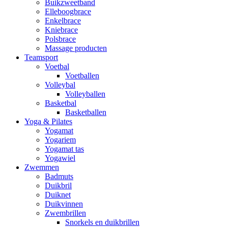
Buikzweetband
Elleboogbrace
Enkelbrace
Kniebrace
Polsbrace
Massage producten
Teamsport
Voetbal
Voetballen
Volleybal
Volleyballen
Basketbal
Basketballen
Yoga & Pilates
Yogamat
Yogariem
Yogamat tas
Yogawiel
Zwemmen
Badmuts
Duikbril
Duiknet
Duikvinnen
Zwembrillen
Snorkels en duikbrillen