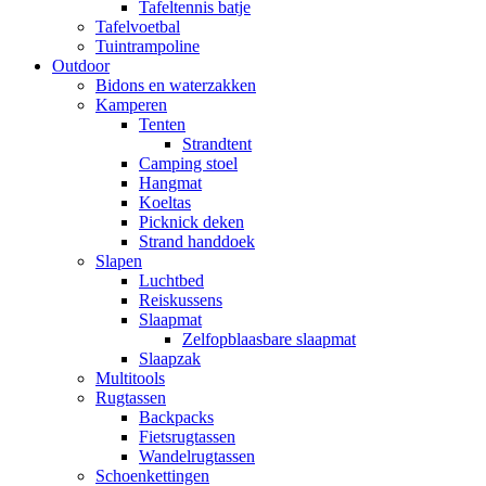
Tafeltennis batje
Tafelvoetbal
Tuintrampoline
Outdoor
Bidons en waterzakken
Kamperen
Tenten
Strandtent
Camping stoel
Hangmat
Koeltas
Picknick deken
Strand handdoek
Slapen
Luchtbed
Reiskussens
Slaapmat
Zelfopblaasbare slaapmat
Slaapzak
Multitools
Rugtassen
Backpacks
Fietsrugtassen
Wandelrugtassen
Schoenkettingen