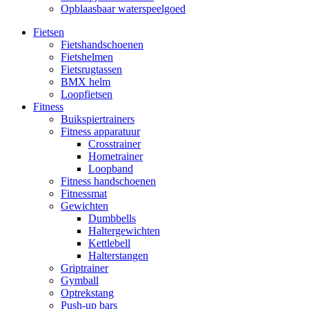
Opblaasbaar waterspeelgoed
Fietsen
Fietshandschoenen
Fietshelmen
Fietsrugtassen
BMX helm
Loopfietsen
Fitness
Buikspiertrainers
Fitness apparatuur
Crosstrainer
Hometrainer
Loopband
Fitness handschoenen
Fitnessmat
Gewichten
Dumbbells
Haltergewichten
Kettlebell
Halterstangen
Griptrainer
Gymball
Optrekstang
Push-up bars