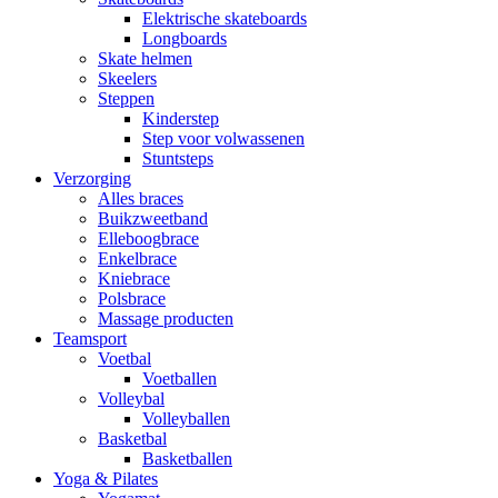
Elektrische skateboards
Longboards
Skate helmen
Skeelers
Steppen
Kinderstep
Step voor volwassenen
Stuntsteps
Verzorging
Alles braces
Buikzweetband
Elleboogbrace
Enkelbrace
Kniebrace
Polsbrace
Massage producten
Teamsport
Voetbal
Voetballen
Volleybal
Volleyballen
Basketbal
Basketballen
Yoga & Pilates