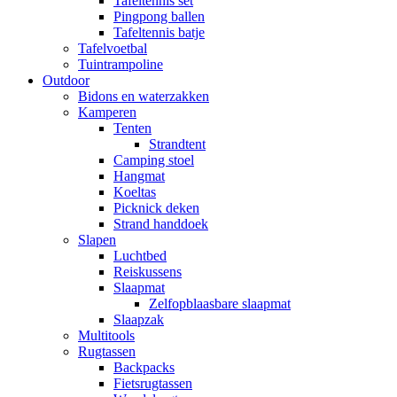
Tafeltennis set
Pingpong ballen
Tafeltennis batje
Tafelvoetbal
Tuintrampoline
Outdoor
Bidons en waterzakken
Kamperen
Tenten
Strandtent
Camping stoel
Hangmat
Koeltas
Picknick deken
Strand handdoek
Slapen
Luchtbed
Reiskussens
Slaapmat
Zelfopblaasbare slaapmat
Slaapzak
Multitools
Rugtassen
Backpacks
Fietsrugtassen