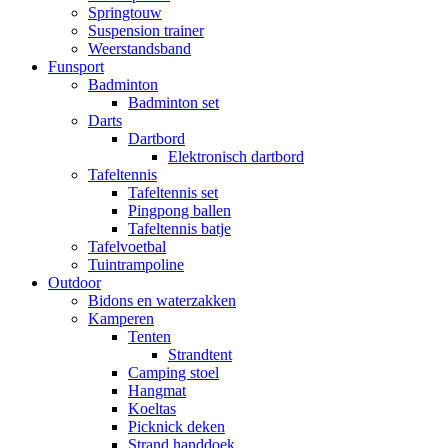
Springtouw
Suspension trainer
Weerstandsband
Funsport
Badminton
Badminton set
Darts
Dartbord
Elektronisch dartbord
Tafeltennis
Tafeltennis set
Pingpong ballen
Tafeltennis batje
Tafelvoetbal
Tuintrampoline
Outdoor
Bidons en waterzakken
Kamperen
Tenten
Strandtent
Camping stoel
Hangmat
Koeltas
Picknick deken
Strand handdoek