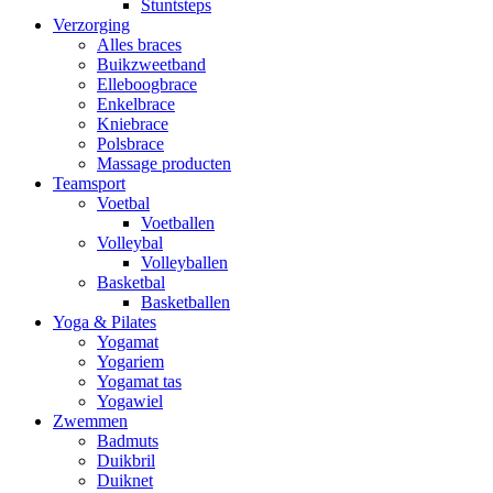
Stuntsteps
Verzorging
Alles braces
Buikzweetband
Elleboogbrace
Enkelbrace
Kniebrace
Polsbrace
Massage producten
Teamsport
Voetbal
Voetballen
Volleybal
Volleyballen
Basketbal
Basketballen
Yoga & Pilates
Yogamat
Yogariem
Yogamat tas
Yogawiel
Zwemmen
Badmuts
Duikbril
Duiknet