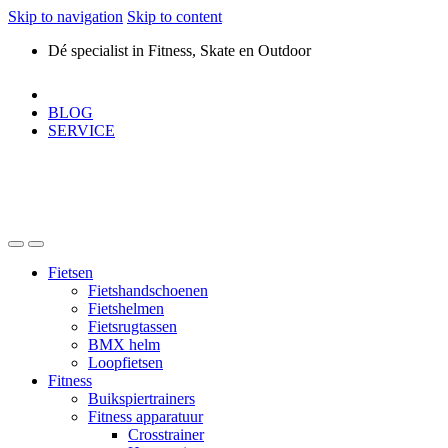
Skip to navigation
Skip to content
Dé specialist in Fitness, Skate en Outdoor
BLOG
SERVICE
Fietsen
Fietshandschoenen
Fietshelmen
Fietsrugtassen
BMX helm
Loopfietsen
Fitness
Buikspiertrainers
Fitness apparatuur
Crosstrainer