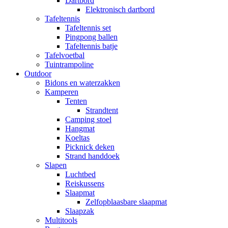
Dartbord
Elektronisch dartbord
Tafeltennis
Tafeltennis set
Pingpong ballen
Tafeltennis batje
Tafelvoetbal
Tuintrampoline
Outdoor
Bidons en waterzakken
Kamperen
Tenten
Strandtent
Camping stoel
Hangmat
Koeltas
Picknick deken
Strand handdoek
Slapen
Luchtbed
Reiskussens
Slaapmat
Zelfopblaasbare slaapmat
Slaapzak
Multitools