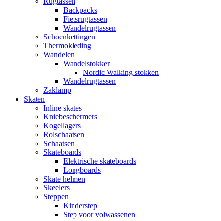
Rugtassen
Backpacks
Fietsrugtassen
Wandelrugtassen
Schoenkettingen
Thermokleding
Wandelen
Wandelstokken
Nordic Walking stokken
Wandelrugtassen
Zaklamp
Skaten
Inline skates
Kniebeschermers
Kogellagers
Rolschaatsen
Schaatsen
Skateboards
Elektrische skateboards
Longboards
Skate helmen
Skeelers
Steppen
Kinderstep
Step voor volwassenen