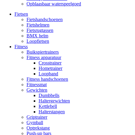
Opblaasbaar waterspeelgoed
Fietsen
Fietshandschoenen
Fietshelmen
Fietsrugtassen
BMX helm
Loopfietsen
Fitness
Buikspiertrainers
Fitness apparatuur
Crosstrainer
Hometrainer
Loopband
Fitness handschoenen
Fitnessmat
Gewichten
Dumbbells
Haltergewichten
Kettlebell
Halterstangen
Griptrainer
Gymball
Optrekstang
Push-up bars