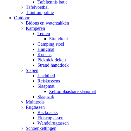
Tafeltennis batje
Tafelvoetbal
Tuintrampoline
Outdoor
Bidons en waterzakken
Kamperen
Tenten
Strandtent
Camping stoel
Hangmat
Koeltas
Picknick deken
Strand handdoek
Slapen
Luchtbed
Reiskussens
Slaapmat
Zelfopblaasbare slaapmat
Slaapzak
Multitools
Rugtassen
Backpacks
Fietsrugtassen
Wandelrugtassen
Schoenkettingen