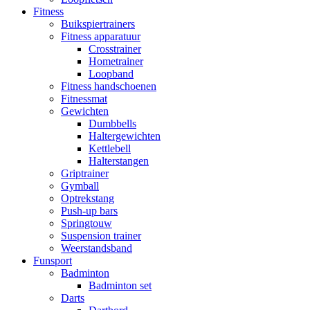
Fitness
Buikspiertrainers
Fitness apparatuur
Crosstrainer
Hometrainer
Loopband
Fitness handschoenen
Fitnessmat
Gewichten
Dumbbells
Haltergewichten
Kettlebell
Halterstangen
Griptrainer
Gymball
Optrekstang
Push-up bars
Springtouw
Suspension trainer
Weerstandsband
Funsport
Badminton
Badminton set
Darts