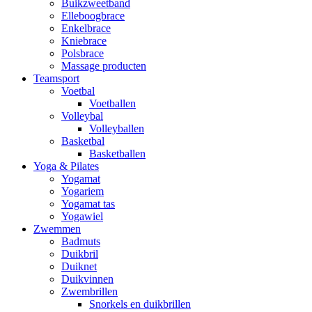
Buikzweetband
Elleboogbrace
Enkelbrace
Kniebrace
Polsbrace
Massage producten
Teamsport
Voetbal
Voetballen
Volleybal
Volleyballen
Basketbal
Basketballen
Yoga & Pilates
Yogamat
Yogariem
Yogamat tas
Yogawiel
Zwemmen
Badmuts
Duikbril
Duiknet
Duikvinnen
Zwembrillen
Snorkels en duikbrillen