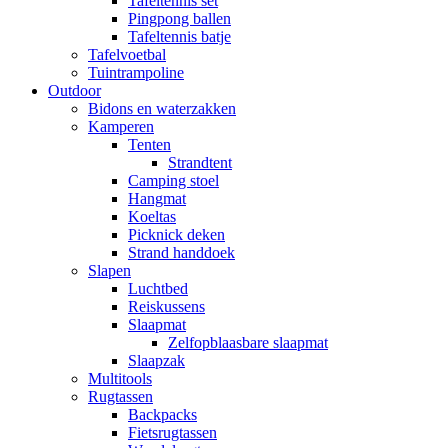
Tafeltennis set
Pingpong ballen
Tafeltennis batje
Tafelvoetbal
Tuintrampoline
Outdoor
Bidons en waterzakken
Kamperen
Tenten
Strandtent
Camping stoel
Hangmat
Koeltas
Picknick deken
Strand handdoek
Slapen
Luchtbed
Reiskussens
Slaapmat
Zelfopblaasbare slaapmat
Slaapzak
Multitools
Rugtassen
Backpacks
Fietsrugtassen