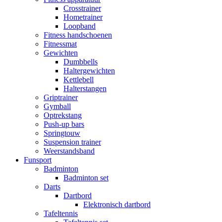
Crosstrainer
Hometrainer
Loopband
Fitness handschoenen
Fitnessmat
Gewichten
Dumbbells
Haltergewichten
Kettlebell
Halterstangen
Griptrainer
Gymball
Optrekstang
Push-up bars
Springtouw
Suspension trainer
Weerstandsband
Funsport
Badminton
Badminton set
Darts
Dartbord
Elektronisch dartbord
Tafeltennis