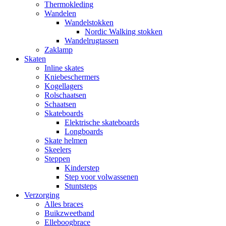
Thermokleding
Wandelen
Wandelstokken
Nordic Walking stokken
Wandelrugtassen
Zaklamp
Skaten
Inline skates
Kniebeschermers
Kogellagers
Rolschaatsen
Schaatsen
Skateboards
Elektrische skateboards
Longboards
Skate helmen
Skeelers
Steppen
Kinderstep
Step voor volwassenen
Stuntsteps
Verzorging
Alles braces
Buikzweetband
Elleboogbrace