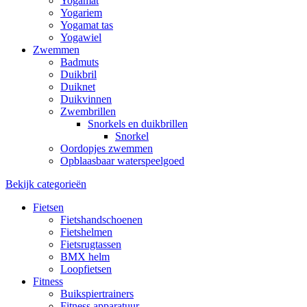
Yogamat
Yogariem
Yogamat tas
Yogawiel
Zwemmen
Badmuts
Duikbril
Duiknet
Duikvinnen
Zwembrillen
Snorkels en duikbrillen
Snorkel
Oordopjes zwemmen
Opblaasbaar waterspeelgoed
Bekijk categorieën
Fietsen
Fietshandschoenen
Fietshelmen
Fietsrugtassen
BMX helm
Loopfietsen
Fitness
Buikspiertrainers
Fitness apparatuur