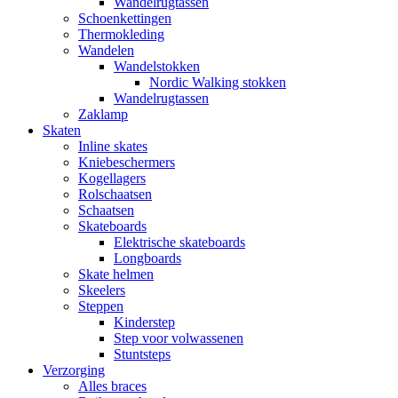
Wandelrugtassen
Schoenkettingen
Thermokleding
Wandelen
Wandelstokken
Nordic Walking stokken
Wandelrugtassen
Zaklamp
Skaten
Inline skates
Kniebeschermers
Kogellagers
Rolschaatsen
Schaatsen
Skateboards
Elektrische skateboards
Longboards
Skate helmen
Skeelers
Steppen
Kinderstep
Step voor volwassenen
Stuntsteps
Verzorging
Alles braces