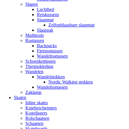
Slapen
Luchtbed
Reiskussens
Slaapmat
Zelfopblaasbare slaapmat
Slaapzak
Multitools
Rugtassen
Backpacks
Fietsrugtassen
Wandelrugtassen
Schoenkettingen
Thermokleding
Wandelen
Wandelstokken
Nordic Walking stokken
Wandelrugtassen
Zaklamp
Skaten
Inline skates
Kniebeschermers
Kogellagers
Rolschaatsen
Schaatsen
Skateboards