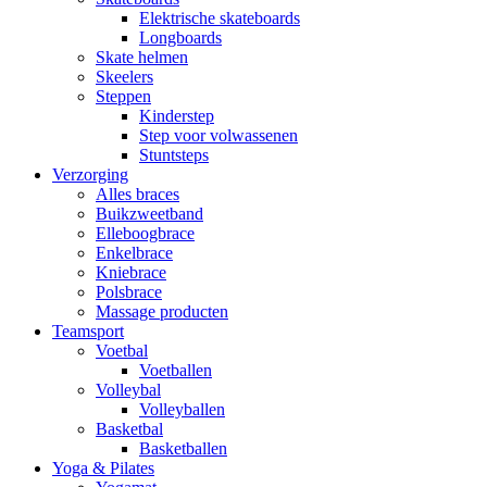
Elektrische skateboards
Longboards
Skate helmen
Skeelers
Steppen
Kinderstep
Step voor volwassenen
Stuntsteps
Verzorging
Alles braces
Buikzweetband
Elleboogbrace
Enkelbrace
Kniebrace
Polsbrace
Massage producten
Teamsport
Voetbal
Voetballen
Volleybal
Volleyballen
Basketbal
Basketballen
Yoga & Pilates