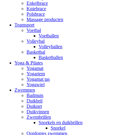
Enkelbrace
Kniebrace
Polsbrace
Massage producten
Teamsport
Voetbal
Voetballen
Volleybal
Volleyballen
Basketbal
Basketballen
Yoga & Pilates
Yogamat
Yogariem
Yogamat tas
Yogawiel
Zwemmen
Badmuts
Duikbril
Duiknet
Duikvinnen
Zwembrillen
Snorkels en duikbrillen
Snorkel
Oordopjes zwemmen