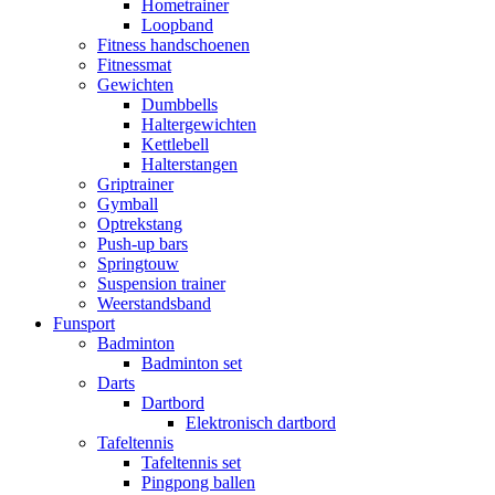
Hometrainer
Loopband
Fitness handschoenen
Fitnessmat
Gewichten
Dumbbells
Haltergewichten
Kettlebell
Halterstangen
Griptrainer
Gymball
Optrekstang
Push-up bars
Springtouw
Suspension trainer
Weerstandsband
Funsport
Badminton
Badminton set
Darts
Dartbord
Elektronisch dartbord
Tafeltennis
Tafeltennis set
Pingpong ballen