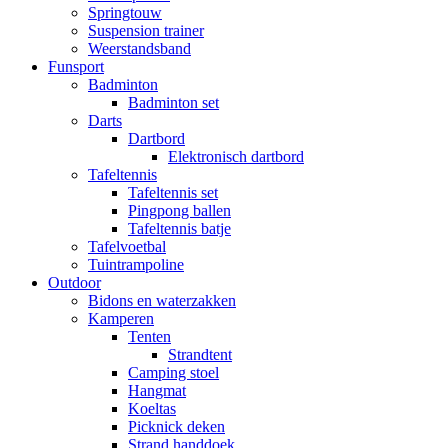
Springtouw
Suspension trainer
Weerstandsband
Funsport
Badminton
Badminton set
Darts
Dartbord
Elektronisch dartbord
Tafeltennis
Tafeltennis set
Pingpong ballen
Tafeltennis batje
Tafelvoetbal
Tuintrampoline
Outdoor
Bidons en waterzakken
Kamperen
Tenten
Strandtent
Camping stoel
Hangmat
Koeltas
Picknick deken
Strand handdoek