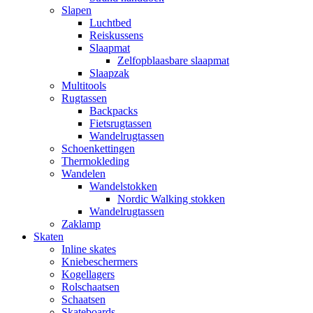
Slapen
Luchtbed
Reiskussens
Slaapmat
Zelfopblaasbare slaapmat
Slaapzak
Multitools
Rugtassen
Backpacks
Fietsrugtassen
Wandelrugtassen
Schoenkettingen
Thermokleding
Wandelen
Wandelstokken
Nordic Walking stokken
Wandelrugtassen
Zaklamp
Skaten
Inline skates
Kniebeschermers
Kogellagers
Rolschaatsen
Schaatsen
Skateboards