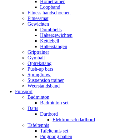
Hometrainer
Loopband
Fitness handschoenen
Fitnessmat
Gewichten
Dumbbells
Haltergewichten
Kettlebell
Halterstangen
Griptrainer
Gymball
Optrekstang
Push-up bars
Springtouw
Suspension trainer
Weerstandsband
Funsport
Badminton
Badminton set
Darts
Dartbord
Elektronisch dartbord
Tafeltennis
Tafeltennis set
Pingpong ballen