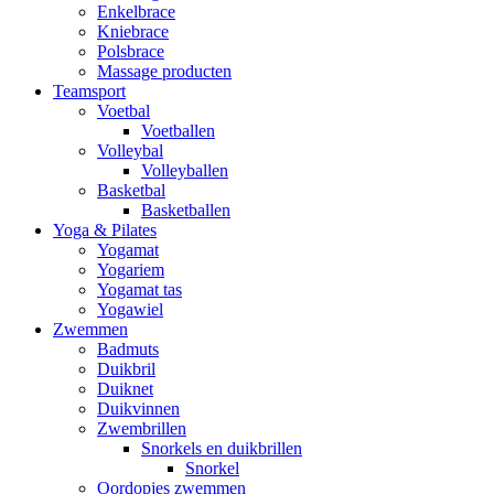
Enkelbrace
Kniebrace
Polsbrace
Massage producten
Teamsport
Voetbal
Voetballen
Volleybal
Volleyballen
Basketbal
Basketballen
Yoga & Pilates
Yogamat
Yogariem
Yogamat tas
Yogawiel
Zwemmen
Badmuts
Duikbril
Duiknet
Duikvinnen
Zwembrillen
Snorkels en duikbrillen
Snorkel
Oordopjes zwemmen