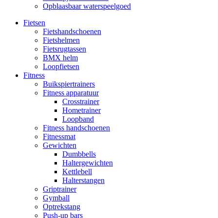
Opblaasbaar waterspeelgoed
Fietsen
Fietshandschoenen
Fietshelmen
Fietsrugtassen
BMX helm
Loopfietsen
Fitness
Buikspiertrainers
Fitness apparatuur
Crosstrainer
Hometrainer
Loopband
Fitness handschoenen
Fitnessmat
Gewichten
Dumbbells
Haltergewichten
Kettlebell
Halterstangen
Griptrainer
Gymball
Optrekstang
Push-up bars