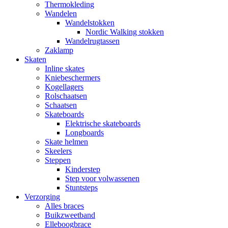
Thermokleding
Wandelen
Wandelstokken
Nordic Walking stokken
Wandelrugtassen
Zaklamp
Skaten
Inline skates
Kniebeschermers
Kogellagers
Rolschaatsen
Schaatsen
Skateboards
Elektrische skateboards
Longboards
Skate helmen
Skeelers
Steppen
Kinderstep
Step voor volwassenen
Stuntsteps
Verzorging
Alles braces
Buikzweetband
Elleboogbrace