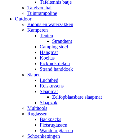
Tafeltennis batje
Tafelvoetbal
Tuintrampoline
Outdoor
Bidons en waterzakken
Kamperen
Tenten
Strandtent
Camping stoel
Hangmat
Koeltas
Picknick deken
Strand handdoek
Slapen
Luchtbed
Reiskussens
Slaapmat
Zelfopblaasbare slaapmat
Slaapzak
Multitools
Rugtassen
Backpacks
Fietsrugtassen
Wandelrugtassen
Schoenkettingen