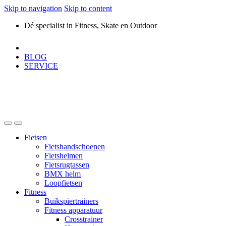
Skip to navigation
Skip to content
Dé specialist in Fitness, Skate en Outdoor
BLOG
SERVICE
Fietsen
Fietshandschoenen
Fietshelmen
Fietsrugtassen
BMX helm
Loopfietsen
Fitness
Buikspiertrainers
Fitness apparatuur
Crosstrainer