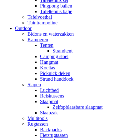
Tafeltennis set
Pingpong ballen
Tafeltennis batje
Tafelvoetbal
Tuintrampoline
Outdoor
Bidons en waterzakken
Kamperen
Tenten
Strandtent
Camping stoel
Hangmat
Koeltas
Picknick deken
Strand handdoek
Slapen
Luchtbed
Reiskussens
Slaapmat
Zelfopblaasbare slaapmat
Slaapzak
Multitools
Rugtassen
Backpacks
Fietsrugtassen