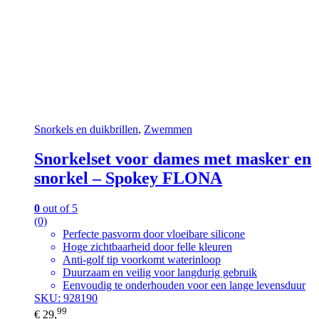
Snorkels en duikbrillen
,
Zwemmen
Snorkelset voor dames met masker en
snorkel – Spokey FLONA
0
out of 5
(0)
Perfecte pasvorm door vloeibare silicone
Hoge zichtbaarheid door felle kleuren
Anti-golf tip voorkomt waterinloop
Duurzaam en veilig voor langdurig gebruik
Eenvoudig te onderhouden voor een lange levensduur
SKU: 928190
99
€
29,