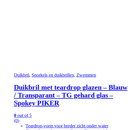
Duikbril
,
Snorkels en duikbrillen
,
Zwemmen
Duikbril met teardrop glazen – Blauw
/ Transparant – TG gehard glas –
Spokey PIKER
0
out of 5
(0)
Teardrop-vorm voor breder zicht onder water