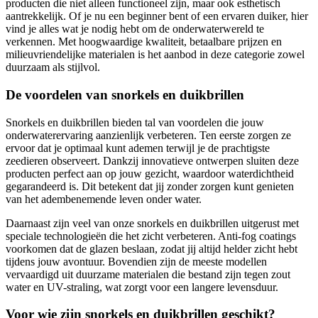
producten die niet alleen functioneel zijn, maar ook esthetisch
aantrekkelijk. Of je nu een beginner bent of een ervaren duiker, hier
vind je alles wat je nodig hebt om de onderwaterwereld te
verkennen. Met hoogwaardige kwaliteit, betaalbare prijzen en
milieuvriendelijke materialen is het aanbod in deze categorie zowel
duurzaam als stijlvol.
De voordelen van snorkels en duikbrillen
Snorkels en duikbrillen bieden tal van voordelen die jouw
onderwaterervaring aanzienlijk verbeteren. Ten eerste zorgen ze
ervoor dat je optimaal kunt ademen terwijl je de prachtigste
zeedieren observeert. Dankzij innovatieve ontwerpen sluiten deze
producten perfect aan op jouw gezicht, waardoor waterdichtheid
gegarandeerd is. Dit betekent dat jij zonder zorgen kunt genieten
van het adembenemende leven onder water.
Daarnaast zijn veel van onze snorkels en duikbrillen uitgerust met
speciale technologieën die het zicht verbeteren. Anti-fog coatings
voorkomen dat de glazen beslaan, zodat jij altijd helder zicht hebt
tijdens jouw avontuur. Bovendien zijn de meeste modellen
vervaardigd uit duurzame materialen die bestand zijn tegen zout
water en UV-straling, wat zorgt voor een langere levensduur.
Voor wie zijn snorkels en duikbrillen geschikt?