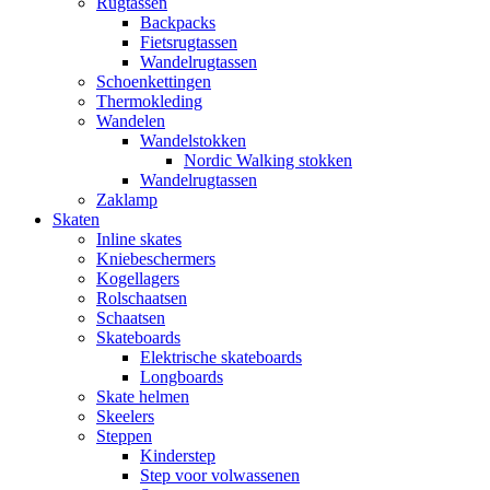
Rugtassen
Backpacks
Fietsrugtassen
Wandelrugtassen
Schoenkettingen
Thermokleding
Wandelen
Wandelstokken
Nordic Walking stokken
Wandelrugtassen
Zaklamp
Skaten
Inline skates
Kniebeschermers
Kogellagers
Rolschaatsen
Schaatsen
Skateboards
Elektrische skateboards
Longboards
Skate helmen
Skeelers
Steppen
Kinderstep
Step voor volwassenen