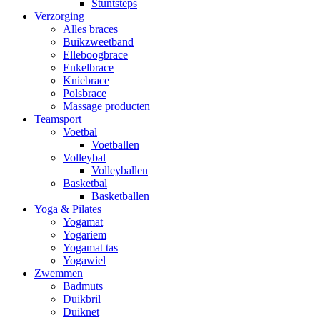
Stuntsteps
Verzorging
Alles braces
Buikzweetband
Elleboogbrace
Enkelbrace
Kniebrace
Polsbrace
Massage producten
Teamsport
Voetbal
Voetballen
Volleybal
Volleyballen
Basketbal
Basketballen
Yoga & Pilates
Yogamat
Yogariem
Yogamat tas
Yogawiel
Zwemmen
Badmuts
Duikbril
Duiknet