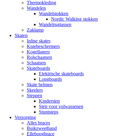
Thermokleding
Wandelen
Wandelstokken
Nordic Walking stokken
Wandelrugtassen
Zaklamp
Skaten
Inline skates
Kniebeschermers
Kogellagers
Rolschaatsen
Schaatsen
Skateboards
Elektrische skateboards
Longboards
Skate helmen
Skeelers
Steppen
Kinderstep
Step voor volwassenen
Stuntsteps
Verzorging
Alles braces
Buikzweetband
Elleboogbrace