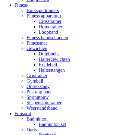
Fitness
Buikspiertrainers
Fitness apparatuur
Crosstrainer
Hometrainer
Loopband
Fitness handschoenen
Fitnessmat
Gewichten
Dumbbells
Haltergewichten
Kettlebell
Halterstangen
Griptrainer
Gymball
Optrekstang
Push-up bars
Springtouw
Suspension trainer
Weerstandsband
Funsport
Badminton
Badminton set
Darts