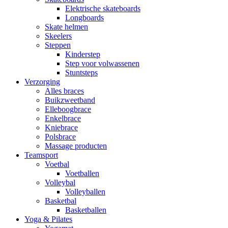
Elektrische skateboards
Longboards
Skate helmen
Skeelers
Steppen
Kinderstep
Step voor volwassenen
Stuntsteps
Verzorging
Alles braces
Buikzweetband
Elleboogbrace
Enkelbrace
Kniebrace
Polsbrace
Massage producten
Teamsport
Voetbal
Voetballen
Volleybal
Volleyballen
Basketbal
Basketballen
Yoga & Pilates