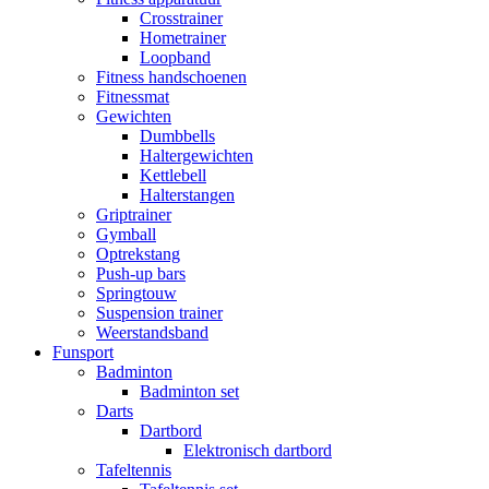
Crosstrainer
Hometrainer
Loopband
Fitness handschoenen
Fitnessmat
Gewichten
Dumbbells
Haltergewichten
Kettlebell
Halterstangen
Griptrainer
Gymball
Optrekstang
Push-up bars
Springtouw
Suspension trainer
Weerstandsband
Funsport
Badminton
Badminton set
Darts
Dartbord
Elektronisch dartbord
Tafeltennis