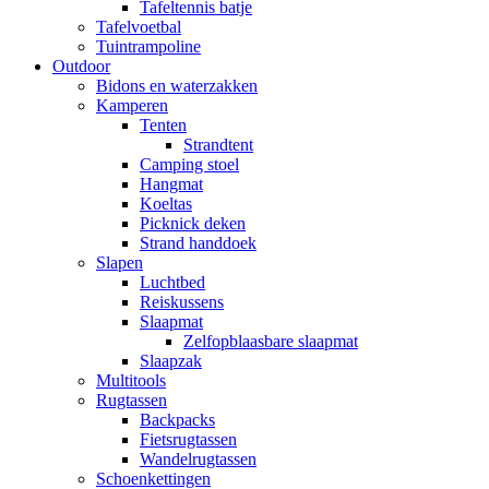
Tafeltennis batje
Tafelvoetbal
Tuintrampoline
Outdoor
Bidons en waterzakken
Kamperen
Tenten
Strandtent
Camping stoel
Hangmat
Koeltas
Picknick deken
Strand handdoek
Slapen
Luchtbed
Reiskussens
Slaapmat
Zelfopblaasbare slaapmat
Slaapzak
Multitools
Rugtassen
Backpacks
Fietsrugtassen
Wandelrugtassen
Schoenkettingen