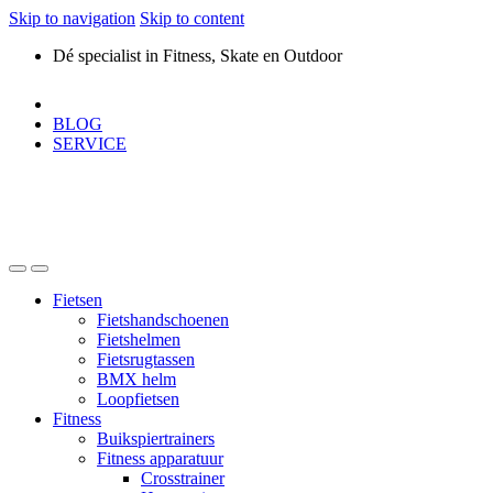
Skip to navigation
Skip to content
Dé specialist in Fitness, Skate en Outdoor
BLOG
SERVICE
Fietsen
Fietshandschoenen
Fietshelmen
Fietsrugtassen
BMX helm
Loopfietsen
Fitness
Buikspiertrainers
Fitness apparatuur
Crosstrainer