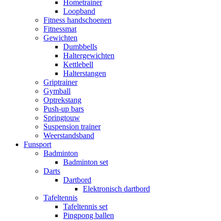
Hometrainer
Loopband
Fitness handschoenen
Fitnessmat
Gewichten
Dumbbells
Haltergewichten
Kettlebell
Halterstangen
Griptrainer
Gymball
Optrekstang
Push-up bars
Springtouw
Suspension trainer
Weerstandsband
Funsport
Badminton
Badminton set
Darts
Dartbord
Elektronisch dartbord
Tafeltennis
Tafeltennis set
Pingpong ballen