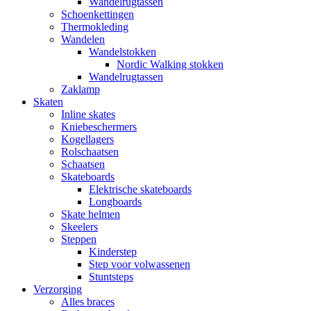
Wandelrugtassen
Schoenkettingen
Thermokleding
Wandelen
Wandelstokken
Nordic Walking stokken
Wandelrugtassen
Zaklamp
Skaten
Inline skates
Kniebeschermers
Kogellagers
Rolschaatsen
Schaatsen
Skateboards
Elektrische skateboards
Longboards
Skate helmen
Skeelers
Steppen
Kinderstep
Step voor volwassenen
Stuntsteps
Verzorging
Alles braces