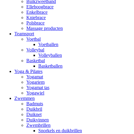
Buikzweetband
Elleboogbrace
Enkelbrace
Kniebrace
Polsbrace
Massage producten
Teamsport
Voetbal
Voetballen
Volleybal
Volleyballen
Basketbal
Basketballen
Yoga & Pilates
Yogamat
Yogariem
Yogamat tas
Yogawiel
Zwemmen
Badmuts
Duikbril
Duiknet
Duikvinnen
Zwembrillen
Snorkels en duikbrillen