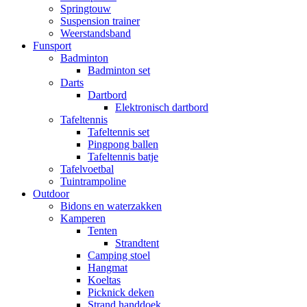
Springtouw
Suspension trainer
Weerstandsband
Funsport
Badminton
Badminton set
Darts
Dartbord
Elektronisch dartbord
Tafeltennis
Tafeltennis set
Pingpong ballen
Tafeltennis batje
Tafelvoetbal
Tuintrampoline
Outdoor
Bidons en waterzakken
Kamperen
Tenten
Strandtent
Camping stoel
Hangmat
Koeltas
Picknick deken
Strand handdoek