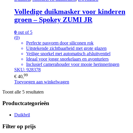
Volledige duikmasker voor kinderen
groen – Spokey ZUMI JR
0
out of 5
(0)
Perfecte pasvorm door siliconen rok
Uitstekende zichtbaarheid met grote glazen
Veilige snorkel met automatisch afsluitventiel
Ideaal voor jonge snorkelaars en avonturiers
Inclusief camerahouder voor mooie herinneringen
SKU: 928378
99
€
40,
Toevoegen aan winkelwagen
Toont alle 5 resultaten
Productcategorieën
Duikbril
Filter op prijs