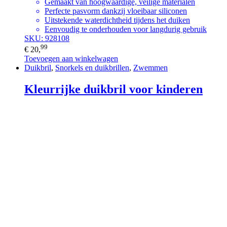
Gemaakt van hoogwaardige, veilige materialen
Perfecte pasvorm dankzij vloeibaar siliconen
Uitstekende waterdichtheid tijdens het duiken
Eenvoudig te onderhouden voor langdurig gebruik
SKU: 928108
99
€
20,
Toevoegen aan winkelwagen
Duikbril
,
Snorkels en duikbrillen
,
Zwemmen
Kleurrijke duikbril voor kinderen