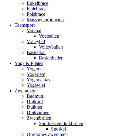
Enkelbrace
Kniebrace
Polsbrace
Massage producten
Teamsport
Voetbal
Voetballen
Volleybal
Volleyballen
Basketbal
Basketballen
Yoga & Pilates
Yogamat
Yogariem
Yogamat tas
Yogawiel
Zwemmen
Badmuts
Duikbril
Duiknet
Duikvinnen
Zwembrillen
Snorkels en duikbrillen
Snorkel
Oordopjes zwemmen