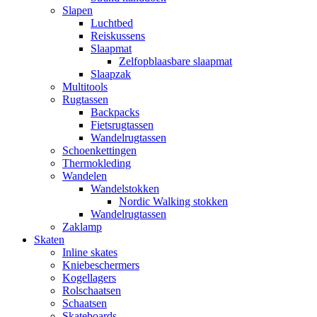
Slapen
Luchtbed
Reiskussens
Slaapmat
Zelfopblaasbare slaapmat
Slaapzak
Multitools
Rugtassen
Backpacks
Fietsrugtassen
Wandelrugtassen
Schoenkettingen
Thermokleding
Wandelen
Wandelstokken
Nordic Walking stokken
Wandelrugtassen
Zaklamp
Skaten
Inline skates
Kniebeschermers
Kogellagers
Rolschaatsen
Schaatsen
Skateboards