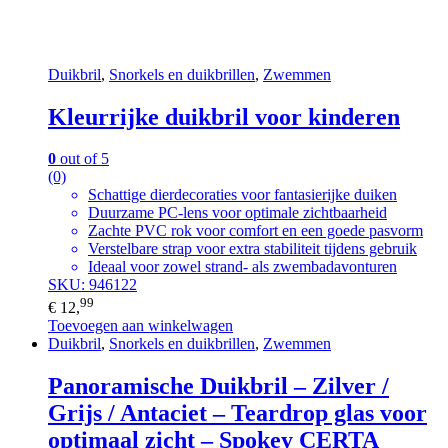
Duikbril
,
Snorkels en duikbrillen
,
Zwemmen
Kleurrijke duikbril voor kinderen
0
out of 5
(0)
Schattige dierdecoraties voor fantasierijke duiken
Duurzame PC-lens voor optimale zichtbaarheid
Zachte PVC rok voor comfort en een goede pasvorm
Verstelbare strap voor extra stabiliteit tijdens gebruik
Ideaal voor zowel strand- als zwembadavonturen
SKU: 946122
99
€
12,
Toevoegen aan winkelwagen
Duikbril
,
Snorkels en duikbrillen
,
Zwemmen
Panoramische Duikbril – Zilver /
Grijs / Antaciet – Teardrop glas voor
optimaal zicht – Spokey CERTA