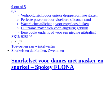
0
out of 5
(0)
Verhoogd zicht door unieke druppelvormige glazen
Perfecte pasvorm door vloeibare siliconen rand
Waterdichte afdichting voor zorgeloos duiken
Duurzame materialen voor langdurig gebruik
Eenvoudig onderhoud voor een nieuwe uitstraling
SKU: 928105
99
€
21,
Toevoegen aan winkelwagen
Snorkels en duikbrillen
,
Zwemmen
Snorkelset voor dames met masker en
snorkel – Spokey FLONA