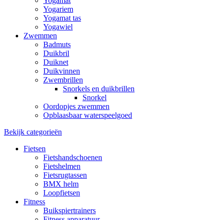
Yogamat
Yogariem
Yogamat tas
Yogawiel
Zwemmen
Badmuts
Duikbril
Duiknet
Duikvinnen
Zwembrillen
Snorkels en duikbrillen
Snorkel
Oordopjes zwemmen
Opblaasbaar waterspeelgoed
Bekijk categorieën
Fietsen
Fietshandschoenen
Fietshelmen
Fietsrugtassen
BMX helm
Loopfietsen
Fitness
Buikspiertrainers
Fitness apparatuur