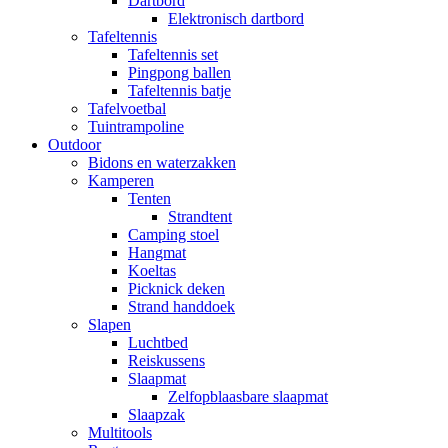
Dartbord
Elektronisch dartbord
Tafeltennis
Tafeltennis set
Pingpong ballen
Tafeltennis batje
Tafelvoetbal
Tuintrampoline
Outdoor
Bidons en waterzakken
Kamperen
Tenten
Strandtent
Camping stoel
Hangmat
Koeltas
Picknick deken
Strand handdoek
Slapen
Luchtbed
Reiskussens
Slaapmat
Zelfopblaasbare slaapmat
Slaapzak
Multitools