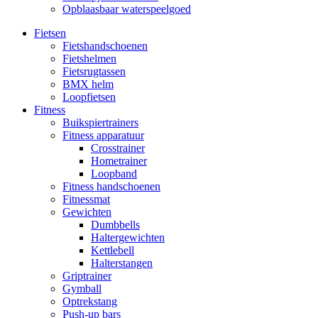
Opblaasbaar waterspeelgoed
Fietsen
Fietshandschoenen
Fietshelmen
Fietsrugtassen
BMX helm
Loopfietsen
Fitness
Buikspiertrainers
Fitness apparatuur
Crosstrainer
Hometrainer
Loopband
Fitness handschoenen
Fitnessmat
Gewichten
Dumbbells
Haltergewichten
Kettlebell
Halterstangen
Griptrainer
Gymball
Optrekstang
Push-up bars