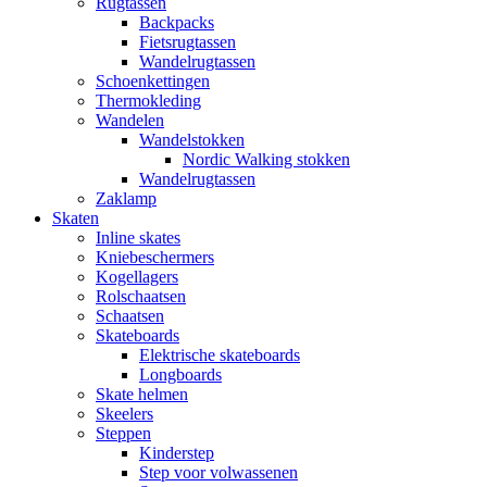
Rugtassen
Backpacks
Fietsrugtassen
Wandelrugtassen
Schoenkettingen
Thermokleding
Wandelen
Wandelstokken
Nordic Walking stokken
Wandelrugtassen
Zaklamp
Skaten
Inline skates
Kniebeschermers
Kogellagers
Rolschaatsen
Schaatsen
Skateboards
Elektrische skateboards
Longboards
Skate helmen
Skeelers
Steppen
Kinderstep
Step voor volwassenen