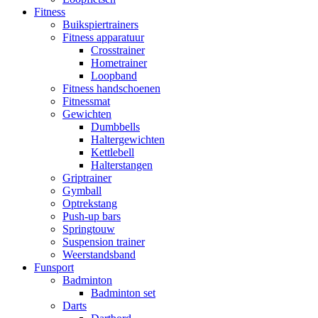
Fitness
Buikspiertrainers
Fitness apparatuur
Crosstrainer
Hometrainer
Loopband
Fitness handschoenen
Fitnessmat
Gewichten
Dumbbells
Haltergewichten
Kettlebell
Halterstangen
Griptrainer
Gymball
Optrekstang
Push-up bars
Springtouw
Suspension trainer
Weerstandsband
Funsport
Badminton
Badminton set
Darts