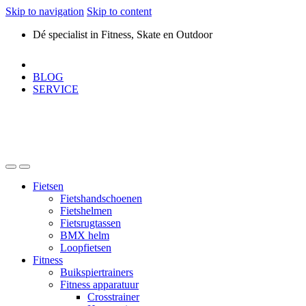
Skip to navigation
Skip to content
Dé specialist in Fitness, Skate en Outdoor
BLOG
SERVICE
Fietsen
Fietshandschoenen
Fietshelmen
Fietsrugtassen
BMX helm
Loopfietsen
Fitness
Buikspiertrainers
Fitness apparatuur
Crosstrainer