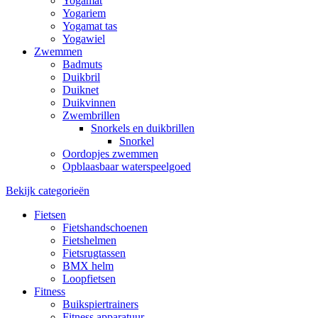
Yogamat
Yogariem
Yogamat tas
Yogawiel
Zwemmen
Badmuts
Duikbril
Duiknet
Duikvinnen
Zwembrillen
Snorkels en duikbrillen
Snorkel
Oordopjes zwemmen
Opblaasbaar waterspeelgoed
Bekijk categorieën
Fietsen
Fietshandschoenen
Fietshelmen
Fietsrugtassen
BMX helm
Loopfietsen
Fitness
Buikspiertrainers
Fitness apparatuur