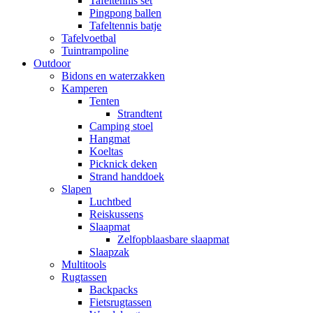
Tafeltennis set
Pingpong ballen
Tafeltennis batje
Tafelvoetbal
Tuintrampoline
Outdoor
Bidons en waterzakken
Kamperen
Tenten
Strandtent
Camping stoel
Hangmat
Koeltas
Picknick deken
Strand handdoek
Slapen
Luchtbed
Reiskussens
Slaapmat
Zelfopblaasbare slaapmat
Slaapzak
Multitools
Rugtassen
Backpacks
Fietsrugtassen