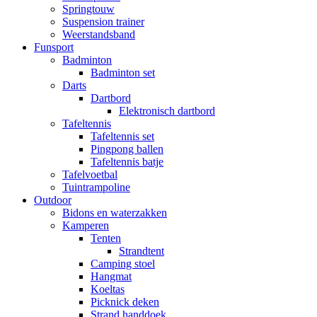
Springtouw
Suspension trainer
Weerstandsband
Funsport
Badminton
Badminton set
Darts
Dartbord
Elektronisch dartbord
Tafeltennis
Tafeltennis set
Pingpong ballen
Tafeltennis batje
Tafelvoetbal
Tuintrampoline
Outdoor
Bidons en waterzakken
Kamperen
Tenten
Strandtent
Camping stoel
Hangmat
Koeltas
Picknick deken
Strand handdoek