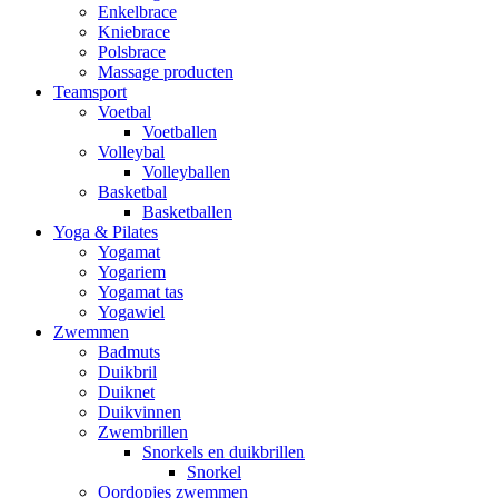
Enkelbrace
Kniebrace
Polsbrace
Massage producten
Teamsport
Voetbal
Voetballen
Volleybal
Volleyballen
Basketbal
Basketballen
Yoga & Pilates
Yogamat
Yogariem
Yogamat tas
Yogawiel
Zwemmen
Badmuts
Duikbril
Duiknet
Duikvinnen
Zwembrillen
Snorkels en duikbrillen
Snorkel
Oordopjes zwemmen