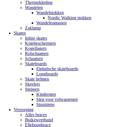
Thermokleding
Wandelen
Wandelstokken
Nordic Walking stokken
Wandelrugtassen
Zaklamp
Skaten
Inline skates
Kniebeschermers
Kogellagers
Rolschaatsen
Schaatsen
Skateboards
Elektrische skateboards
Longboards
Skate helmen
Skeelers
Steppen
Kinderstep
Step voor volwassenen
Stuntsteps
Verzorging
Alles braces
Buikzweetband
Elleboogbrace