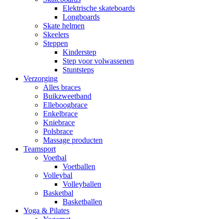
Elektrische skateboards
Longboards
Skate helmen
Skeelers
Steppen
Kinderstep
Step voor volwassenen
Stuntsteps
Verzorging
Alles braces
Buikzweetband
Elleboogbrace
Enkelbrace
Kniebrace
Polsbrace
Massage producten
Teamsport
Voetbal
Voetballen
Volleybal
Volleyballen
Basketbal
Basketballen
Yoga & Pilates