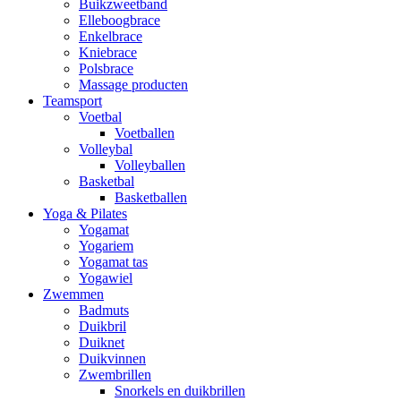
Buikzweetband
Elleboogbrace
Enkelbrace
Kniebrace
Polsbrace
Massage producten
Teamsport
Voetbal
Voetballen
Volleybal
Volleyballen
Basketbal
Basketballen
Yoga & Pilates
Yogamat
Yogariem
Yogamat tas
Yogawiel
Zwemmen
Badmuts
Duikbril
Duiknet
Duikvinnen
Zwembrillen
Snorkels en duikbrillen