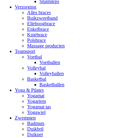
Stuntsteps
Verzorging
Alles braces
Buikzweetband
Elleboogbrace
Enkelbrace
Kniebrace
Polsbrace
Massage producten
Teamsport
Voetbal
Voetballen
Volleybal
Volleyballen
Basketbal
Basketballen
Yoga & Pilates
Yogamat
Yogariem
Yogamat tas
Yogawiel
Zwemmen
Badmuts
Duikbril
Duiknet