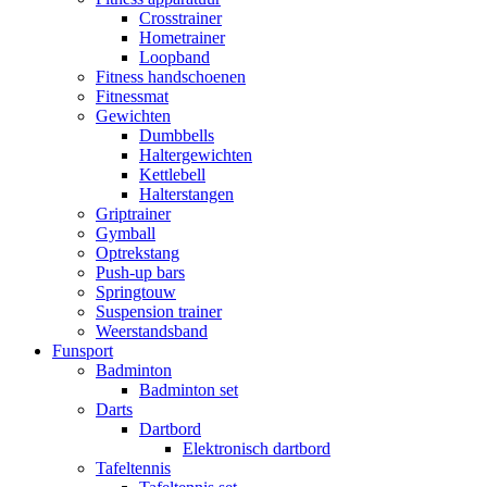
Crosstrainer
Hometrainer
Loopband
Fitness handschoenen
Fitnessmat
Gewichten
Dumbbells
Haltergewichten
Kettlebell
Halterstangen
Griptrainer
Gymball
Optrekstang
Push-up bars
Springtouw
Suspension trainer
Weerstandsband
Funsport
Badminton
Badminton set
Darts
Dartbord
Elektronisch dartbord
Tafeltennis