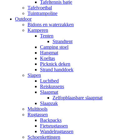
Tafeltennis batje
Tafelvoetbal
Tuintrampoline
Outdoor
Bidons en waterzakken
Kamperen
Tenten
Strandtent
Camping stoel
Hangmat
Koeltas
Picknick deken
Strand handdoek
Slapen
Luchtbed
Reiskussens
Slaapmat
Zelfopblaasbare slaapmat
Slaapzak
Multitools
Rugtassen
Backpacks
Fietsrugtassen
Wandelrugtassen
Schoenkettingen