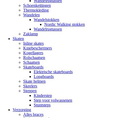
Wandelrugtassen
Schoenkettingen
Thermokleding
Wandelen
Wandelstokken
Nordic Walking stokken
Wandelrugtassen
Zaklamp
Skaten
Inline skates
Kniebeschermers
Kogellagers
Rolschaatsen
Schaatsen
Skateboards
Elektrische skateboards
Longboards
Skate helmen
Skeelers
Steppen
Kinderstep
Step voor volwassenen
Stuntsteps
Verzorging
Alles braces