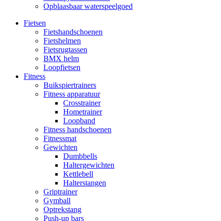
Opblaasbaar waterspeelgoed
Fietsen
Fietshandschoenen
Fietshelmen
Fietsrugtassen
BMX helm
Loopfietsen
Fitness
Buikspiertrainers
Fitness apparatuur
Crosstrainer
Hometrainer
Loopband
Fitness handschoenen
Fitnessmat
Gewichten
Dumbbells
Haltergewichten
Kettlebell
Halterstangen
Griptrainer
Gymball
Optrekstang
Push-up bars