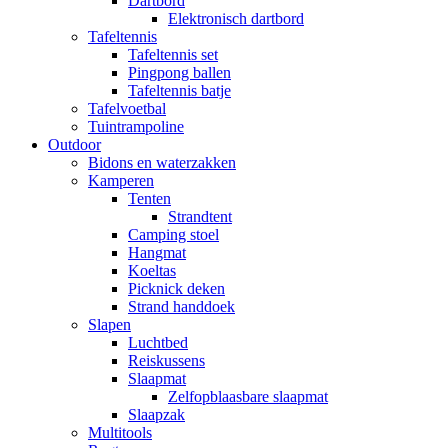
Dartbord
Elektronisch dartbord
Tafeltennis
Tafeltennis set
Pingpong ballen
Tafeltennis batje
Tafelvoetbal
Tuintrampoline
Outdoor
Bidons en waterzakken
Kamperen
Tenten
Strandtent
Camping stoel
Hangmat
Koeltas
Picknick deken
Strand handdoek
Slapen
Luchtbed
Reiskussens
Slaapmat
Zelfopblaasbare slaapmat
Slaapzak
Multitools