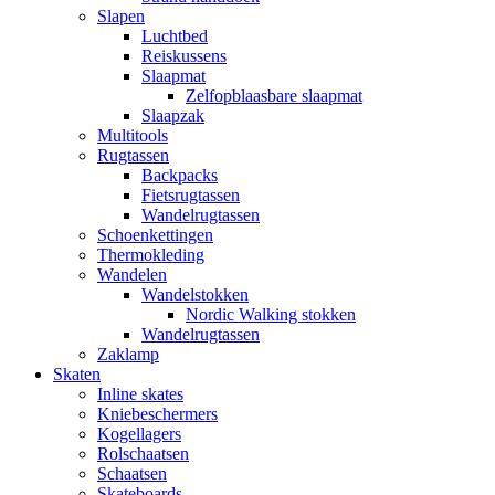
Slapen
Luchtbed
Reiskussens
Slaapmat
Zelfopblaasbare slaapmat
Slaapzak
Multitools
Rugtassen
Backpacks
Fietsrugtassen
Wandelrugtassen
Schoenkettingen
Thermokleding
Wandelen
Wandelstokken
Nordic Walking stokken
Wandelrugtassen
Zaklamp
Skaten
Inline skates
Kniebeschermers
Kogellagers
Rolschaatsen
Schaatsen
Skateboards