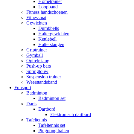
Hometrainer
Loopband
Fitness handschoenen
Fitnessmat
Gewichten
Dumbbells
Haltergewichten
Kettlebell
Halterstangen
Griptrainer
Gymball
Optrekstang
Push-up bars
Springtouw
Suspension trainer
Weerstandsband
Funsport
Badminton
Badminton set
Darts
Dartbord
Elektronisch dartbord
Tafeltennis
Tafeltennis set
Pingpong ballen