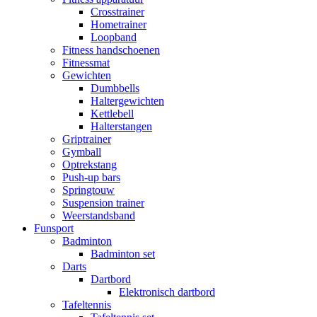
Crosstrainer
Hometrainer
Loopband
Fitness handschoenen
Fitnessmat
Gewichten
Dumbbells
Haltergewichten
Kettlebell
Halterstangen
Griptrainer
Gymball
Optrekstang
Push-up bars
Springtouw
Suspension trainer
Weerstandsband
Funsport
Badminton
Badminton set
Darts
Dartbord
Elektronisch dartbord
Tafeltennis