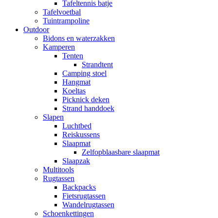
Tafeltennis batje
Tafelvoetbal
Tuintrampoline
Outdoor
Bidons en waterzakken
Kamperen
Tenten
Strandtent
Camping stoel
Hangmat
Koeltas
Picknick deken
Strand handdoek
Slapen
Luchtbed
Reiskussens
Slaapmat
Zelfopblaasbare slaapmat
Slaapzak
Multitools
Rugtassen
Backpacks
Fietsrugtassen
Wandelrugtassen
Schoenkettingen