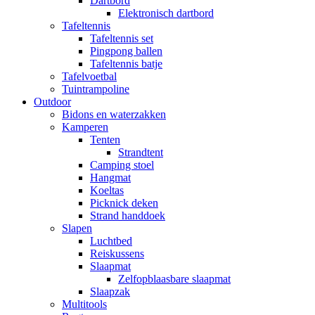
Dartbord
Elektronisch dartbord
Tafeltennis
Tafeltennis set
Pingpong ballen
Tafeltennis batje
Tafelvoetbal
Tuintrampoline
Outdoor
Bidons en waterzakken
Kamperen
Tenten
Strandtent
Camping stoel
Hangmat
Koeltas
Picknick deken
Strand handdoek
Slapen
Luchtbed
Reiskussens
Slaapmat
Zelfopblaasbare slaapmat
Slaapzak
Multitools