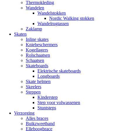
Thermokleding
Wandelen
Wandelstokken
Nordic Walking stokken
Wandelrugtassen
Zaklamp
Skaten
Inline skates
Kniebeschermers
Kogellagers
Rolschaatsen
Schaatsen
Skateboards
Elektrische skateboards
Longboards
Skate helmen
Skeelers
Steppen
Kinderstep
Step voor volwassenen
Stuntsteps
Verzorging
Alles braces
Buikzweetband
Elleboogbrace