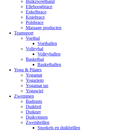
Buikzweetband
Elleboogbrace
Enkelbrace
Kniebrace
Polsbrace
Massage producten
Teamsport
Voetbal
Voetballen
Volleybal
Volleyballen
Basketbal
Basketballen
Yoga & Pilates
Yogamat
Yogariem
Yogamat tas
Yogawiel
Zwemmen
Badmuts
Duikbril
Duiknet
Duikvinnen
Zwembrillen
Snorkels en duikbrillen