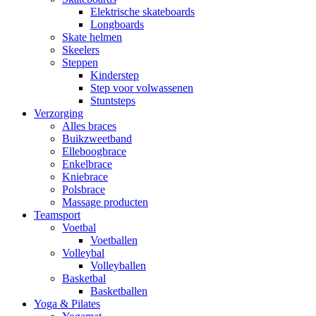
Elektrische skateboards
Longboards
Skate helmen
Skeelers
Steppen
Kinderstep
Step voor volwassenen
Stuntsteps
Verzorging
Alles braces
Buikzweetband
Elleboogbrace
Enkelbrace
Kniebrace
Polsbrace
Massage producten
Teamsport
Voetbal
Voetballen
Volleybal
Volleyballen
Basketbal
Basketballen
Yoga & Pilates