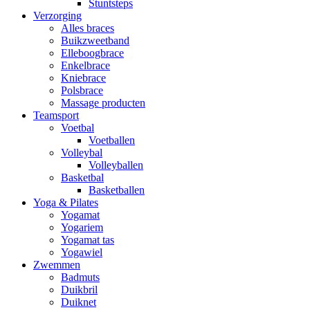
Stuntsteps
Verzorging
Alles braces
Buikzweetband
Elleboogbrace
Enkelbrace
Kniebrace
Polsbrace
Massage producten
Teamsport
Voetbal
Voetballen
Volleybal
Volleyballen
Basketbal
Basketballen
Yoga & Pilates
Yogamat
Yogariem
Yogamat tas
Yogawiel
Zwemmen
Badmuts
Duikbril
Duiknet