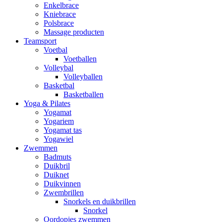
Enkelbrace
Kniebrace
Polsbrace
Massage producten
Teamsport
Voetbal
Voetballen
Volleybal
Volleyballen
Basketbal
Basketballen
Yoga & Pilates
Yogamat
Yogariem
Yogamat tas
Yogawiel
Zwemmen
Badmuts
Duikbril
Duiknet
Duikvinnen
Zwembrillen
Snorkels en duikbrillen
Snorkel
Oordopjes zwemmen