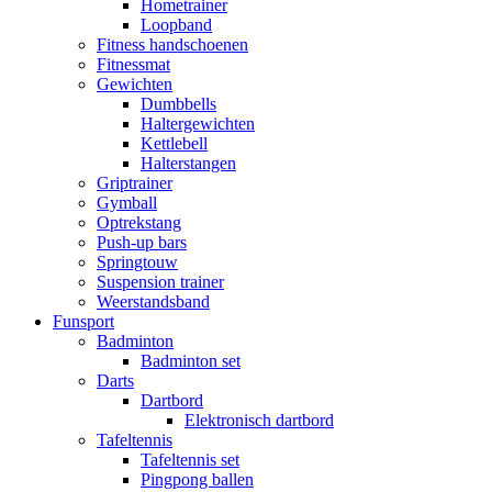
Hometrainer
Loopband
Fitness handschoenen
Fitnessmat
Gewichten
Dumbbells
Haltergewichten
Kettlebell
Halterstangen
Griptrainer
Gymball
Optrekstang
Push-up bars
Springtouw
Suspension trainer
Weerstandsband
Funsport
Badminton
Badminton set
Darts
Dartbord
Elektronisch dartbord
Tafeltennis
Tafeltennis set
Pingpong ballen