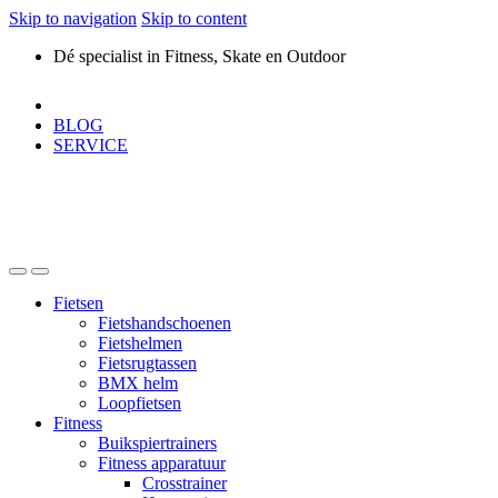
Skip to navigation
Skip to content
Dé specialist in Fitness, Skate en Outdoor
BLOG
SERVICE
Fietsen
Fietshandschoenen
Fietshelmen
Fietsrugtassen
BMX helm
Loopfietsen
Fitness
Buikspiertrainers
Fitness apparatuur
Crosstrainer