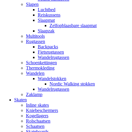
Slapen
Luchtbed
Reiskussens
Slaapmat
Zelfopblaasbare slaapmat
Slaapzak
Multitools
Rugtassen
Backpacks
Fietsrugtassen
Wandelrugtassen
Schoenkettingen
Thermokleding
Wandelen
Wandelstokken
Nordic Walking stokken
Wandelrugtassen
Zaklamp
Skaten
Inline skates
Kniebeschermers
Kogellagers
Rolschaatsen
Schaatsen
Skateboards