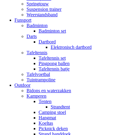
Springtouw
Suspension trainer
Weerstandsband
Funsport
Badminton
Badminton set
Darts
Dartbord
Elektronisch dartbord
Tafeltennis
Tafeltennis set
Pingpong ballen
Tafeltennis batje
Tafelvoetbal
Tuintrampoline
Outdoor
Bidons en waterzakken
Kamperen
Tenten
Strandtent
Camping stoel
Hangmat
Koeltas
Picknick deken
Strand handdoek