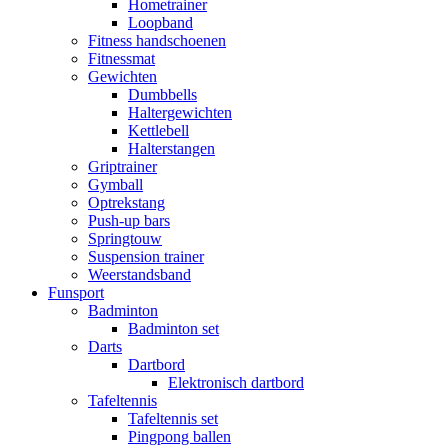
Hometrainer
Loopband
Fitness handschoenen
Fitnessmat
Gewichten
Dumbbells
Haltergewichten
Kettlebell
Halterstangen
Griptrainer
Gymball
Optrekstang
Push-up bars
Springtouw
Suspension trainer
Weerstandsband
Funsport
Badminton
Badminton set
Darts
Dartbord
Elektronisch dartbord
Tafeltennis
Tafeltennis set
Pingpong ballen