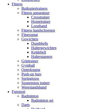
Fitness
Buikspiertrainers
Fitness apparatuur
Crosstrainer
Hometrainer
Loopband
Fitness handschoenen
Fitnessmat
Gewichten
Dumbbells
Haltergewichten
Kettlebell
Halterstangen
Griptrainer
Gymball
Optrekstang
Push-up bars
Springtouw
Suspension trainer
Weerstandsband
Funsport
Badminton
Badminton set
Darts