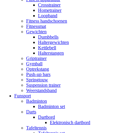
Crosstrainer
Hometrainer
Loopband
Fitness handschoenen
Fitnessmat
Gewichten
Dumbbells
Haltergewichten
Kettlebell
Halterstangen
Griptrainer
Gymball
Optrekstang
Push-up bars
Springtouw
Suspension trainer
Weerstandsband
Funsport
Badminton
Badminton set
Darts
Dartbord
Elektronisch dartbord
Tafeltennis