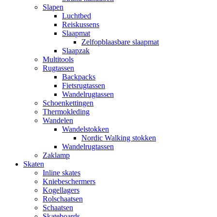
Slapen
Luchtbed
Reiskussens
Slaapmat
Zelfopblaasbare slaapmat
Slaapzak
Multitools
Rugtassen
Backpacks
Fietsrugtassen
Wandelrugtassen
Schoenkettingen
Thermokleding
Wandelen
Wandelstokken
Nordic Walking stokken
Wandelrugtassen
Zaklamp
Skaten
Inline skates
Kniebeschermers
Kogellagers
Rolschaatsen
Schaatsen
Skateboards