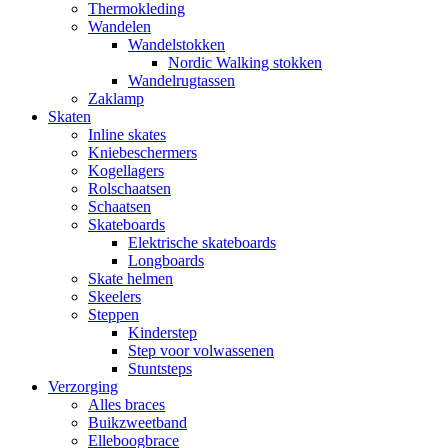
Thermokleding
Wandelen
Wandelstokken
Nordic Walking stokken
Wandelrugtassen
Zaklamp
Skaten
Inline skates
Kniebeschermers
Kogellagers
Rolschaatsen
Schaatsen
Skateboards
Elektrische skateboards
Longboards
Skate helmen
Skeelers
Steppen
Kinderstep
Step voor volwassenen
Stuntsteps
Verzorging
Alles braces
Buikzweetband
Elleboogbrace