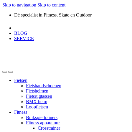
Skip to navigation
Skip to content
Dé specialist in Fitness, Skate en Outdoor
BLOG
SERVICE
Fietsen
Fietshandschoenen
Fietshelmen
Fietsrugtassen
BMX helm
Loopfietsen
Fitness
Buikspiertrainers
Fitness apparatuur
Crosstrainer