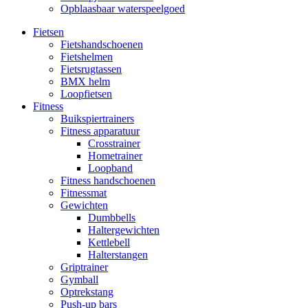
Opblaasbaar waterspeelgoed
Fietsen
Fietshandschoenen
Fietshelmen
Fietsrugtassen
BMX helm
Loopfietsen
Fitness
Buikspiertrainers
Fitness apparatuur
Crosstrainer
Hometrainer
Loopband
Fitness handschoenen
Fitnessmat
Gewichten
Dumbbells
Haltergewichten
Kettlebell
Halterstangen
Griptrainer
Gymball
Optrekstang
Push-up bars