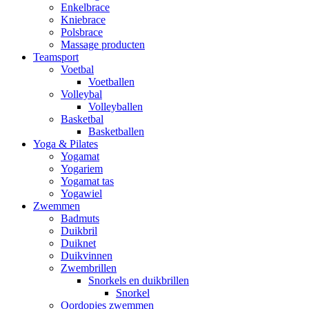
Enkelbrace
Kniebrace
Polsbrace
Massage producten
Teamsport
Voetbal
Voetballen
Volleybal
Volleyballen
Basketbal
Basketballen
Yoga & Pilates
Yogamat
Yogariem
Yogamat tas
Yogawiel
Zwemmen
Badmuts
Duikbril
Duiknet
Duikvinnen
Zwembrillen
Snorkels en duikbrillen
Snorkel
Oordopjes zwemmen