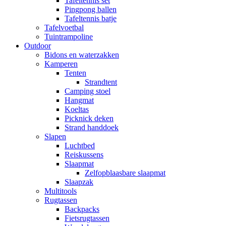
Tafeltennis set
Pingpong ballen
Tafeltennis batje
Tafelvoetbal
Tuintrampoline
Outdoor
Bidons en waterzakken
Kamperen
Tenten
Strandtent
Camping stoel
Hangmat
Koeltas
Picknick deken
Strand handdoek
Slapen
Luchtbed
Reiskussens
Slaapmat
Zelfopblaasbare slaapmat
Slaapzak
Multitools
Rugtassen
Backpacks
Fietsrugtassen