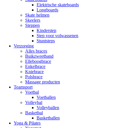
Elektrische skateboards
Longboards
Skate helmen
Skeelers
Steppen
Kinderstep
Step voor volwassenen
Stuntsteps
Verzorging
Alles braces
Buikzweetband
Elleboogbrace
Enkelbrace
Kniebrace
Polsbrace
Massage producten
Teamsport
Voetbal
Voetballen
Volleybal
Volleyballen
Basketbal
Basketballen
Yoga & Pilates