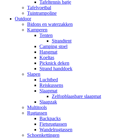
Tafeltennis batje
Tafelvoetbal
Tuintrampoline
Outdoor
Bidons en waterzakken
Kamperen
Tenten
Strandtent
Camping stoel
Hangmat
Koeltas
Picknick deken
Strand handdoek
Slapen
Luchtbed
Reiskussens
Slaapmat
Zelfopblaasbare slaapmat
Slaapzak
Multitools
Rugtassen
Backpacks
Fietsrugtassen
Wandelrugtassen
Schoenkettingen