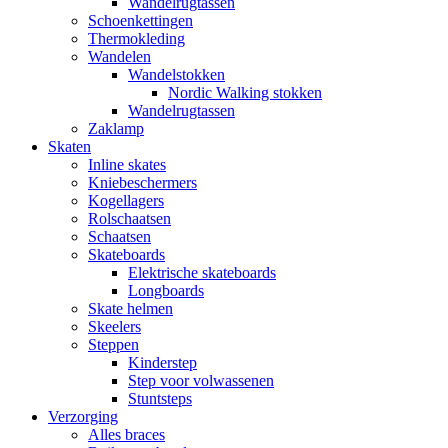
Wandelrugtassen
Schoenkettingen
Thermokleding
Wandelen
Wandelstokken
Nordic Walking stokken
Wandelrugtassen
Zaklamp
Skaten
Inline skates
Kniebeschermers
Kogellagers
Rolschaatsen
Schaatsen
Skateboards
Elektrische skateboards
Longboards
Skate helmen
Skeelers
Steppen
Kinderstep
Step voor volwassenen
Stuntsteps
Verzorging
Alles braces