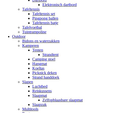
Dartbord
Elektronisch dartbord
Tafeltennis
Tafeltennis set
Pingpong ballen
Tafeltennis batje
Tafelvoetbal
Tuintrampoline
Outdoor
Bidons en waterzakken
Kamperen
Tenten
Strandtent
Camping stoel
Hangmat
Koeltas
Picknick deken
Strand handdoek
Slapen
Luchtbed
Reiskussens
Slaapmat
Zelfopblaasbare slaapmat
Slaapzak
Multitools