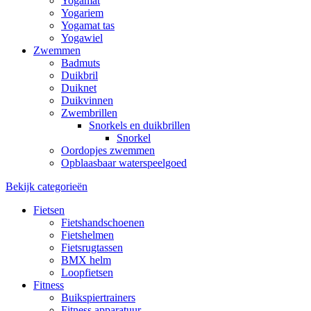
Yogamat
Yogariem
Yogamat tas
Yogawiel
Zwemmen
Badmuts
Duikbril
Duiknet
Duikvinnen
Zwembrillen
Snorkels en duikbrillen
Snorkel
Oordopjes zwemmen
Opblaasbaar waterspeelgoed
Bekijk categorieën
Fietsen
Fietshandschoenen
Fietshelmen
Fietsrugtassen
BMX helm
Loopfietsen
Fitness
Buikspiertrainers
Fitness apparatuur