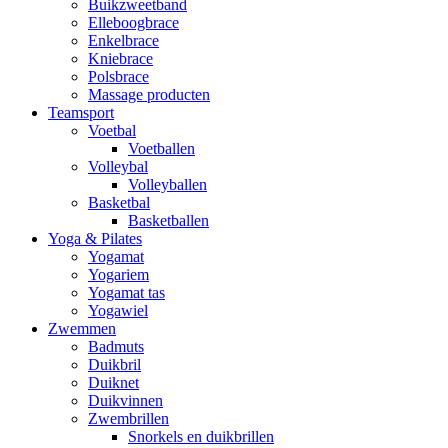
Buikzweetband
Elleboogbrace
Enkelbrace
Kniebrace
Polsbrace
Massage producten
Teamsport
Voetbal
Voetballen
Volleybal
Volleyballen
Basketbal
Basketballen
Yoga & Pilates
Yogamat
Yogariem
Yogamat tas
Yogawiel
Zwemmen
Badmuts
Duikbril
Duiknet
Duikvinnen
Zwembrillen
Snorkels en duikbrillen