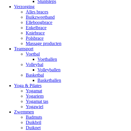
Stuntsteps
Verzorging
Alles braces
Buikzweetband
Elleboogbrace
Enkelbrace
Kniebrace
Polsbrace
Massage producten
Teamsport
Voetbal
Voetballen
Volleybal
Volleyballen
Basketbal
Basketballen
Yoga & Pilates
Yogamat
Yogariem
Yogamat tas
Yogawiel
Zwemmen
Badmuts
Duikbril
Duiknet