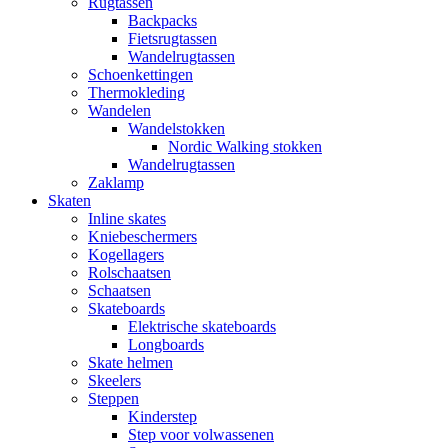
Rugtassen
Backpacks
Fietsrugtassen
Wandelrugtassen
Schoenkettingen
Thermokleding
Wandelen
Wandelstokken
Nordic Walking stokken
Wandelrugtassen
Zaklamp
Skaten
Inline skates
Kniebeschermers
Kogellagers
Rolschaatsen
Schaatsen
Skateboards
Elektrische skateboards
Longboards
Skate helmen
Skeelers
Steppen
Kinderstep
Step voor volwassenen