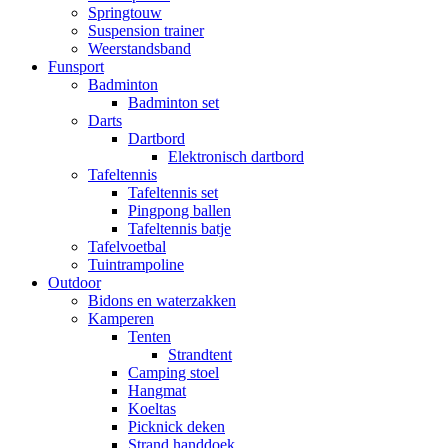
Springtouw
Suspension trainer
Weerstandsband
Funsport
Badminton
Badminton set
Darts
Dartbord
Elektronisch dartbord
Tafeltennis
Tafeltennis set
Pingpong ballen
Tafeltennis batje
Tafelvoetbal
Tuintrampoline
Outdoor
Bidons en waterzakken
Kamperen
Tenten
Strandtent
Camping stoel
Hangmat
Koeltas
Picknick deken
Strand handdoek