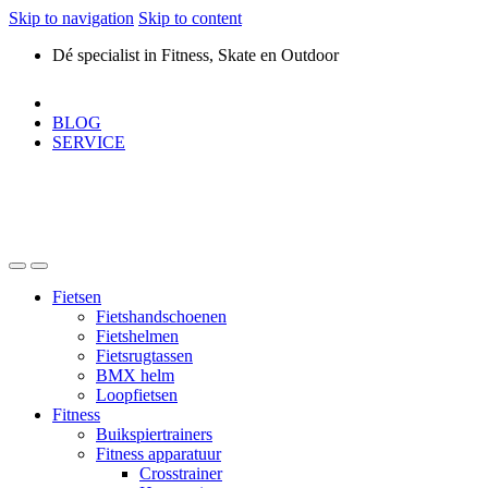
Skip to navigation
Skip to content
Dé specialist in Fitness, Skate en Outdoor
BLOG
SERVICE
Fietsen
Fietshandschoenen
Fietshelmen
Fietsrugtassen
BMX helm
Loopfietsen
Fitness
Buikspiertrainers
Fitness apparatuur
Crosstrainer