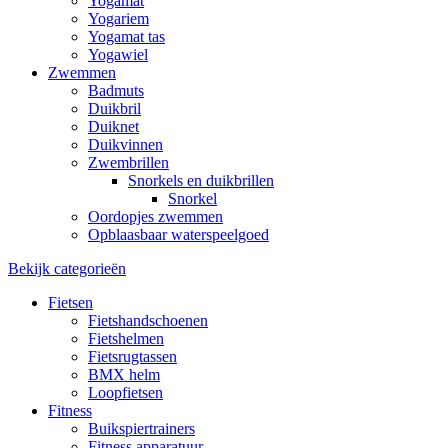
Yogamat
Yogariem
Yogamat tas
Yogawiel
Zwemmen
Badmuts
Duikbril
Duiknet
Duikvinnen
Zwembrillen
Snorkels en duikbrillen
Snorkel
Oordopjes zwemmen
Opblaasbaar waterspeelgoed
Bekijk categorieën
Fietsen
Fietshandschoenen
Fietshelmen
Fietsrugtassen
BMX helm
Loopfietsen
Fitness
Buikspiertrainers
Fitness apparatuur