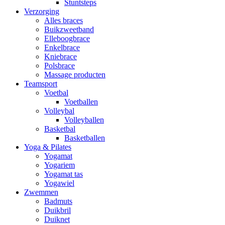
Stuntsteps
Verzorging
Alles braces
Buikzweetband
Elleboogbrace
Enkelbrace
Kniebrace
Polsbrace
Massage producten
Teamsport
Voetbal
Voetballen
Volleybal
Volleyballen
Basketbal
Basketballen
Yoga & Pilates
Yogamat
Yogariem
Yogamat tas
Yogawiel
Zwemmen
Badmuts
Duikbril
Duiknet