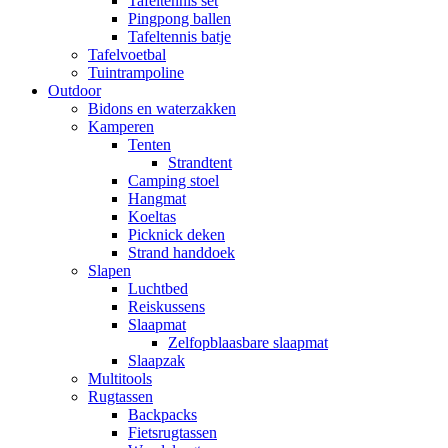
Tafeltennis set
Pingpong ballen
Tafeltennis batje
Tafelvoetbal
Tuintrampoline
Outdoor
Bidons en waterzakken
Kamperen
Tenten
Strandtent
Camping stoel
Hangmat
Koeltas
Picknick deken
Strand handdoek
Slapen
Luchtbed
Reiskussens
Slaapmat
Zelfopblaasbare slaapmat
Slaapzak
Multitools
Rugtassen
Backpacks
Fietsrugtassen