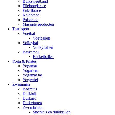
Buikzweetband
Elleboogbrace
Enkelbrace
Kniebrace
Polsbrace
Massage producten
Teamsport
Voetbal
Voetballen
Volleybal
Volleyballen
Basketbal
Basketballen
Yoga & Pilates
Yogamat
Yogariem
Yogamat tas
Yogawiel
Zwemmen
Badmuts
Duikbril
Duiknet
Duikvinnen
Zwembrillen
Snorkels en duikbrillen