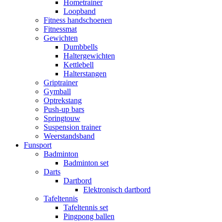
Hometrainer
Loopband
Fitness handschoenen
Fitnessmat
Gewichten
Dumbbells
Haltergewichten
Kettlebell
Halterstangen
Griptrainer
Gymball
Optrekstang
Push-up bars
Springtouw
Suspension trainer
Weerstandsband
Funsport
Badminton
Badminton set
Darts
Dartbord
Elektronisch dartbord
Tafeltennis
Tafeltennis set
Pingpong ballen