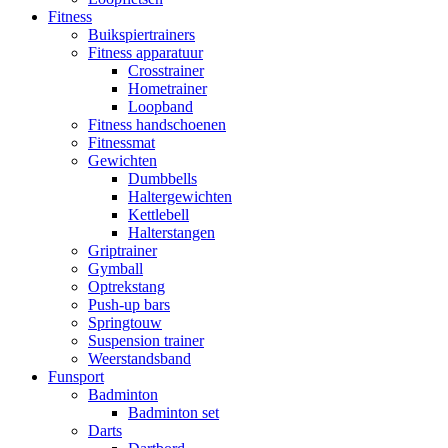
Fitness
Buikspiertrainers
Fitness apparatuur
Crosstrainer
Hometrainer
Loopband
Fitness handschoenen
Fitnessmat
Gewichten
Dumbbells
Haltergewichten
Kettlebell
Halterstangen
Griptrainer
Gymball
Optrekstang
Push-up bars
Springtouw
Suspension trainer
Weerstandsband
Funsport
Badminton
Badminton set
Darts