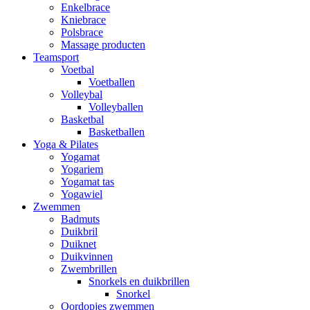
Enkelbrace
Kniebrace
Polsbrace
Massage producten
Teamsport
Voetbal
Voetballen
Volleybal
Volleyballen
Basketbal
Basketballen
Yoga & Pilates
Yogamat
Yogariem
Yogamat tas
Yogawiel
Zwemmen
Badmuts
Duikbril
Duiknet
Duikvinnen
Zwembrillen
Snorkels en duikbrillen
Snorkel
Oordopjes zwemmen