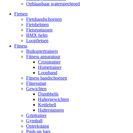
Opblaasbaar waterspeelgoed
Fietsen
Fietshandschoenen
Fietshelmen
Fietsrugtassen
BMX helm
Loopfietsen
Fitness
Buikspiertrainers
Fitness apparatuur
Crosstrainer
Hometrainer
Loopband
Fitness handschoenen
Fitnessmat
Gewichten
Dumbbells
Haltergewichten
Kettlebell
Halterstangen
Griptrainer
Gymball
Optrekstang
Push-up bars