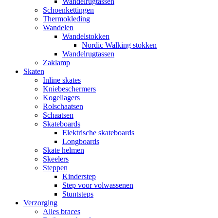
Wandelrugtassen
Schoenkettingen
Thermokleding
Wandelen
Wandelstokken
Nordic Walking stokken
Wandelrugtassen
Zaklamp
Skaten
Inline skates
Kniebeschermers
Kogellagers
Rolschaatsen
Schaatsen
Skateboards
Elektrische skateboards
Longboards
Skate helmen
Skeelers
Steppen
Kinderstep
Step voor volwassenen
Stuntsteps
Verzorging
Alles braces