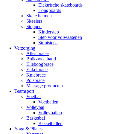
Elektrische skateboards
Longboards
Skate helmen
Skeelers
Steppen
Kinderstep
Step voor volwassenen
Stuntsteps
Verzorging
Alles braces
Buikzweetband
Elleboogbrace
Enkelbrace
Kniebrace
Polsbrace
Massage producten
Teamsport
Voetbal
Voetballen
Volleybal
Volleyballen
Basketbal
Basketballen
Yoga & Pilates