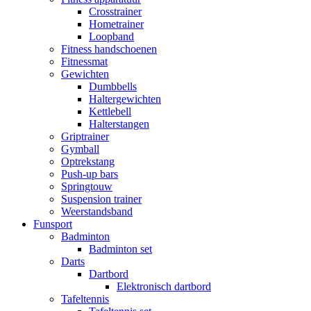
Crosstrainer
Hometrainer
Loopband
Fitness handschoenen
Fitnessmat
Gewichten
Dumbbells
Haltergewichten
Kettlebell
Halterstangen
Griptrainer
Gymball
Optrekstang
Push-up bars
Springtouw
Suspension trainer
Weerstandsband
Funsport
Badminton
Badminton set
Darts
Dartbord
Elektronisch dartbord
Tafeltennis