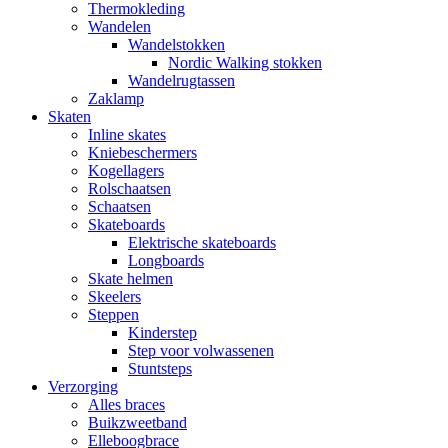
Thermokleding
Wandelen
Wandelstokken
Nordic Walking stokken
Wandelrugtassen
Zaklamp
Skaten
Inline skates
Kniebeschermers
Kogellagers
Rolschaatsen
Schaatsen
Skateboards
Elektrische skateboards
Longboards
Skate helmen
Skeelers
Steppen
Kinderstep
Step voor volwassenen
Stuntsteps
Verzorging
Alles braces
Buikzweetband
Elleboogbrace