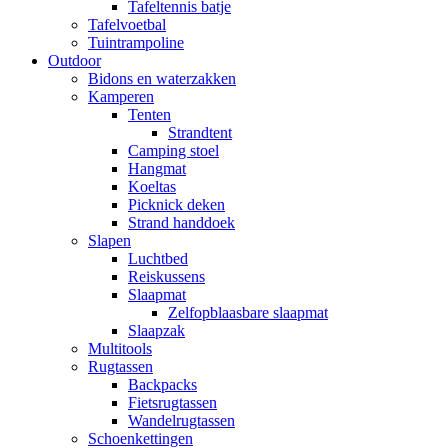
Tafeltennis batje
Tafelvoetbal
Tuintrampoline
Outdoor
Bidons en waterzakken
Kamperen
Tenten
Strandtent
Camping stoel
Hangmat
Koeltas
Picknick deken
Strand handdoek
Slapen
Luchtbed
Reiskussens
Slaapmat
Zelfopblaasbare slaapmat
Slaapzak
Multitools
Rugtassen
Backpacks
Fietsrugtassen
Wandelrugtassen
Schoenkettingen