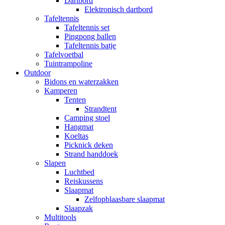
Dartbord
Elektronisch dartbord
Tafeltennis
Tafeltennis set
Pingpong ballen
Tafeltennis batje
Tafelvoetbal
Tuintrampoline
Outdoor
Bidons en waterzakken
Kamperen
Tenten
Strandtent
Camping stoel
Hangmat
Koeltas
Picknick deken
Strand handdoek
Slapen
Luchtbed
Reiskussens
Slaapmat
Zelfopblaasbare slaapmat
Slaapzak
Multitools