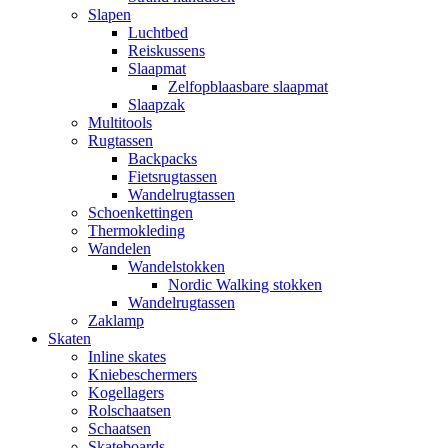
Slapen
Luchtbed
Reiskussens
Slaapmat
Zelfopblaasbare slaapmat
Slaapzak
Multitools
Rugtassen
Backpacks
Fietsrugtassen
Wandelrugtassen
Schoenkettingen
Thermokleding
Wandelen
Wandelstokken
Nordic Walking stokken
Wandelrugtassen
Zaklamp
Skaten
Inline skates
Kniebeschermers
Kogellagers
Rolschaatsen
Schaatsen
Skateboards