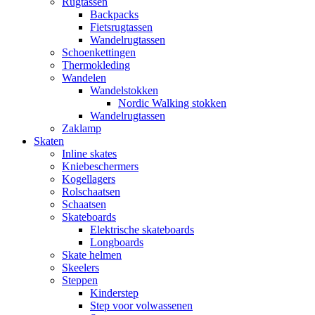
Rugtassen
Backpacks
Fietsrugtassen
Wandelrugtassen
Schoenkettingen
Thermokleding
Wandelen
Wandelstokken
Nordic Walking stokken
Wandelrugtassen
Zaklamp
Skaten
Inline skates
Kniebeschermers
Kogellagers
Rolschaatsen
Schaatsen
Skateboards
Elektrische skateboards
Longboards
Skate helmen
Skeelers
Steppen
Kinderstep
Step voor volwassenen