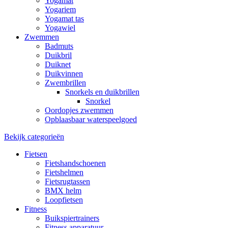
Yogamat
Yogariem
Yogamat tas
Yogawiel
Zwemmen
Badmuts
Duikbril
Duiknet
Duikvinnen
Zwembrillen
Snorkels en duikbrillen
Snorkel
Oordopjes zwemmen
Opblaasbaar waterspeelgoed
Bekijk categorieën
Fietsen
Fietshandschoenen
Fietshelmen
Fietsrugtassen
BMX helm
Loopfietsen
Fitness
Buikspiertrainers
Fitness apparatuur