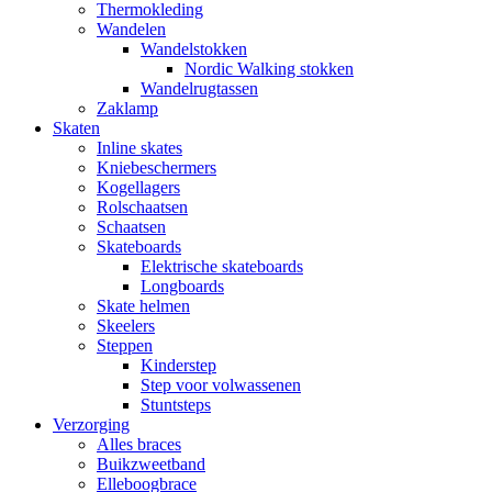
Thermokleding
Wandelen
Wandelstokken
Nordic Walking stokken
Wandelrugtassen
Zaklamp
Skaten
Inline skates
Kniebeschermers
Kogellagers
Rolschaatsen
Schaatsen
Skateboards
Elektrische skateboards
Longboards
Skate helmen
Skeelers
Steppen
Kinderstep
Step voor volwassenen
Stuntsteps
Verzorging
Alles braces
Buikzweetband
Elleboogbrace