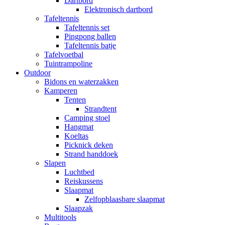
Dartbord
Elektronisch dartbord
Tafeltennis
Tafeltennis set
Pingpong ballen
Tafeltennis batje
Tafelvoetbal
Tuintrampoline
Outdoor
Bidons en waterzakken
Kamperen
Tenten
Strandtent
Camping stoel
Hangmat
Koeltas
Picknick deken
Strand handdoek
Slapen
Luchtbed
Reiskussens
Slaapmat
Zelfopblaasbare slaapmat
Slaapzak
Multitools