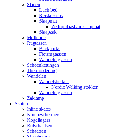
Slapen
Luchtbed
Reiskussens
Slaapmat
Zelfopblaasbare slaapmat
Slaapzak
Multitools
Rugtassen
Backpacks
Fietsrugtassen
Wandelrugtassen
Schoenkettingen
Thermokleding
Wandelen
Wandelstokken
Nordic Walking stokken
Wandelrugtassen
Zaklamp
Skaten
Inline skates
Kniebeschermers
Kogellagers
Rolschaatsen
Schaatsen
Skateboards