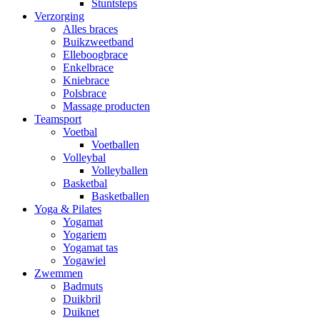
Stuntsteps
Verzorging
Alles braces
Buikzweetband
Elleboogbrace
Enkelbrace
Kniebrace
Polsbrace
Massage producten
Teamsport
Voetbal
Voetballen
Volleybal
Volleyballen
Basketbal
Basketballen
Yoga & Pilates
Yogamat
Yogariem
Yogamat tas
Yogawiel
Zwemmen
Badmuts
Duikbril
Duiknet