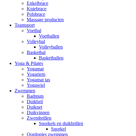
Enkelbrace
Kniebrace
Polsbrace
Massage producten
Teamsport
Voetbal
Voetballen
Volleybal
Volleyballen
Basketbal
Basketballen
Yoga & Pilates
Yogamat
Yogariem
Yogamat tas
Yogawiel
Zwemmen
Badmuts
Duikbril
Duiknet
Duikvinnen
Zwembrillen
Snorkels en duikbrillen
Snorkel
Oordopjes zwemmen