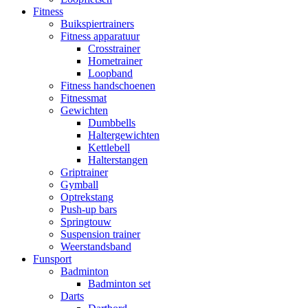
Fitness
Buikspiertrainers
Fitness apparatuur
Crosstrainer
Hometrainer
Loopband
Fitness handschoenen
Fitnessmat
Gewichten
Dumbbells
Haltergewichten
Kettlebell
Halterstangen
Griptrainer
Gymball
Optrekstang
Push-up bars
Springtouw
Suspension trainer
Weerstandsband
Funsport
Badminton
Badminton set
Darts