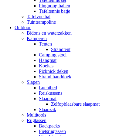
Tafeltennis set
Pingpong ballen
Tafeltennis batje
Tafelvoetbal
Tuintrampoline
Outdoor
Bidons en waterzakken
Kamperen
Tenten
Strandtent
Camping stoel
Hangmat
Koeltas
Picknick deken
Strand handdoek
Slapen
Luchtbed
Reiskussens
Slaapmat
Zelfopblaasbare slaapmat
Slaapzak
Multitools
Rugtassen
Backpacks
Fietsrugtassen