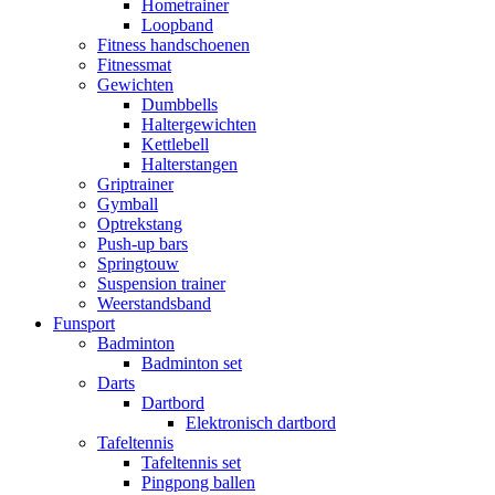
Hometrainer
Loopband
Fitness handschoenen
Fitnessmat
Gewichten
Dumbbells
Haltergewichten
Kettlebell
Halterstangen
Griptrainer
Gymball
Optrekstang
Push-up bars
Springtouw
Suspension trainer
Weerstandsband
Funsport
Badminton
Badminton set
Darts
Dartbord
Elektronisch dartbord
Tafeltennis
Tafeltennis set
Pingpong ballen