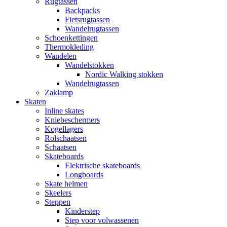
Rugtassen
Backpacks
Fietsrugtassen
Wandelrugtassen
Schoenkettingen
Thermokleding
Wandelen
Wandelstokken
Nordic Walking stokken
Wandelrugtassen
Zaklamp
Skaten
Inline skates
Kniebeschermers
Kogellagers
Rolschaatsen
Schaatsen
Skateboards
Elektrische skateboards
Longboards
Skate helmen
Skeelers
Steppen
Kinderstep
Step voor volwassenen