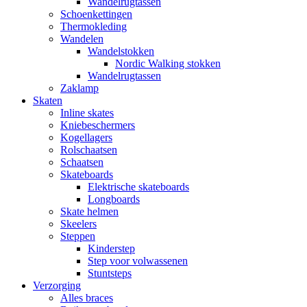
Wandelrugtassen
Schoenkettingen
Thermokleding
Wandelen
Wandelstokken
Nordic Walking stokken
Wandelrugtassen
Zaklamp
Skaten
Inline skates
Kniebeschermers
Kogellagers
Rolschaatsen
Schaatsen
Skateboards
Elektrische skateboards
Longboards
Skate helmen
Skeelers
Steppen
Kinderstep
Step voor volwassenen
Stuntsteps
Verzorging
Alles braces