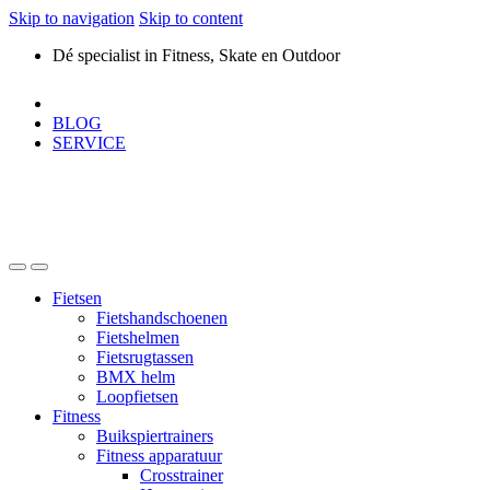
Skip to navigation
Skip to content
Dé specialist in Fitness, Skate en Outdoor
BLOG
SERVICE
Fietsen
Fietshandschoenen
Fietshelmen
Fietsrugtassen
BMX helm
Loopfietsen
Fitness
Buikspiertrainers
Fitness apparatuur
Crosstrainer