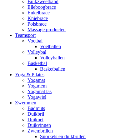
Buikzweetband
Elleboogbrace
Enkelbrace
Kniebrace
Polsbrace
Massage producten
Teamsport
Voetbal
Voetballen
Volleybal
Volleyballen
Basketbal
Basketballen
Yoga & Pilates
Yogamat
Yogariem
Yogamat tas
Yogawiel
Zwemmen
Badmuts
Duikbril
Duiknet
Duikvinnen
Zwembrillen
Snorkels en duikbrillen