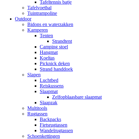
Tafeltennis batje
Tafelvoetbal
Tuintrampoline
Outdoor
Bidons en waterzakken
Kamperen
Tenten
Strandtent
Camping stoel
Hangmat
Koeltas
Picknick deken
Strand handdoek
Slapen
Luchtbed
Reiskussens
Slaapmat
Zelfopblaasbare slaapmat
Slaapzak
Multitools
Rugtassen
Backpacks
Fietsrugtassen
Wandelrugtassen
Schoenkettingen