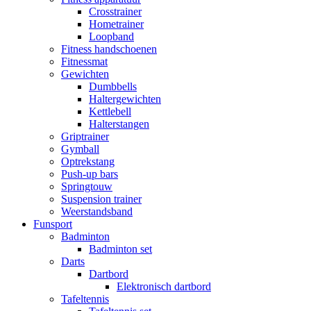
Crosstrainer
Hometrainer
Loopband
Fitness handschoenen
Fitnessmat
Gewichten
Dumbbells
Haltergewichten
Kettlebell
Halterstangen
Griptrainer
Gymball
Optrekstang
Push-up bars
Springtouw
Suspension trainer
Weerstandsband
Funsport
Badminton
Badminton set
Darts
Dartbord
Elektronisch dartbord
Tafeltennis