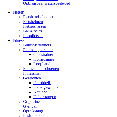
Opblaasbaar waterspeelgoed
Fietsen
Fietshandschoenen
Fietshelmen
Fietsrugtassen
BMX helm
Loopfietsen
Fitness
Buikspiertrainers
Fitness apparatuur
Crosstrainer
Hometrainer
Loopband
Fitness handschoenen
Fitnessmat
Gewichten
Dumbbells
Haltergewichten
Kettlebell
Halterstangen
Griptrainer
Gymball
Optrekstang
Push-up bars