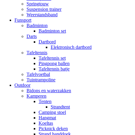
Springtouw
Suspension trainer
Weerstandsband
Funsport
Badminton
Badminton set
Darts
Dartbord
Elektronisch dartbord
Tafeltennis
Tafeltennis set
Pingpong ballen
Tafeltennis batje
Tafelvoetbal
Tuintrampoline
Outdoor
Bidons en waterzakken
Kamperen
Tenten
Strandtent
Camping stoel
Hangmat
Koeltas
Picknick deken
Strand handdoek