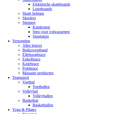
Elektrische skateboards
Longboards
Skate helmen
Skeelers
Steppen
Kinderstep
Step voor volwassenen
Stuntsteps
Verzorging
Alles braces
Buikzweetband
Elleboogbrace
Enkelbrace
Kniebrace
Polsbrace
Massage producten
Teamsport
Voetbal
Voetballen
Volleybal
Volleyballen
Basketbal
Basketballen
Yoga & Pilates