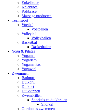
Enkelbrace
Kniebrace
Polsbrace
Massage producten
Teamsport
Voetbal
Voetballen
Volleybal
Volleyballen
Basketbal
Basketballen
Yoga & Pilates
Yogamat
Yogariem
Yogamat tas
Yogawiel
Zwemmen
Badmuts
Duikbril
Duiknet
Duikvinnen
Zwembrillen
Snorkels en duikbrillen
Snorkel
Oordopjes zwemmen