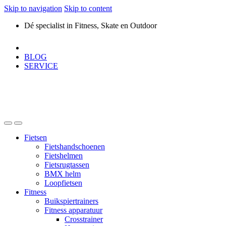
Skip to navigation
Skip to content
Dé specialist in Fitness, Skate en Outdoor
BLOG
SERVICE
Fietsen
Fietshandschoenen
Fietshelmen
Fietsrugtassen
BMX helm
Loopfietsen
Fitness
Buikspiertrainers
Fitness apparatuur
Crosstrainer