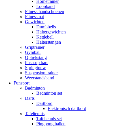
Hometrainer
Loopband
Fitness handschoenen
Fitnessmat
Gewichten
Dumbbells
Haltergewichten
Kettlebell
Halterstangen
Griptrainer
Gymball
Optrekstang
Push-up bars
Springtouw
Suspension trainer
Weerstandsband
Funsport
Badminton
Badminton set
Darts
Dartbord
Elektronisch dartbord
Tafeltennis
Tafeltennis set
Pingpong ballen