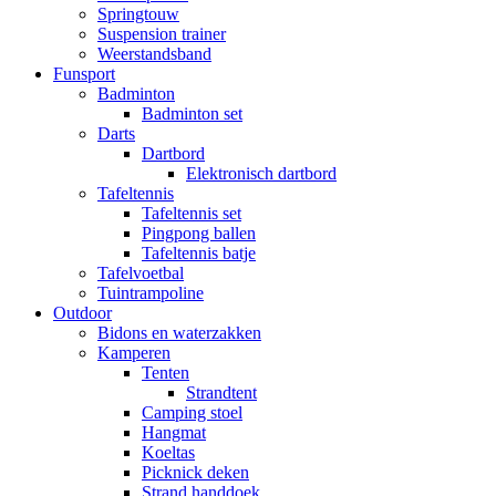
Springtouw
Suspension trainer
Weerstandsband
Funsport
Badminton
Badminton set
Darts
Dartbord
Elektronisch dartbord
Tafeltennis
Tafeltennis set
Pingpong ballen
Tafeltennis batje
Tafelvoetbal
Tuintrampoline
Outdoor
Bidons en waterzakken
Kamperen
Tenten
Strandtent
Camping stoel
Hangmat
Koeltas
Picknick deken
Strand handdoek