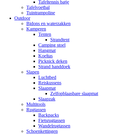
Tafeltennis batje
Tafelvoetbal
Tuintrampoline
Outdoor
Bidons en waterzakken
Kamperen
Tenten
Strandtent
Camping stoel
Hangmat
Koeltas
Picknick deken
Strand handdoek
Slapen
Luchtbed
Reiskussens
Slaapmat
Zelfopblaasbare slaapmat
Slaapzak
Multitools
Rugtassen
Backpacks
Fietsrugtassen
Wandelrugtassen
Schoenkettingen