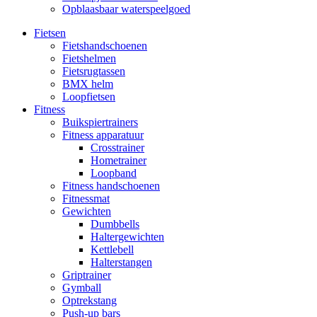
Opblaasbaar waterspeelgoed
Fietsen
Fietshandschoenen
Fietshelmen
Fietsrugtassen
BMX helm
Loopfietsen
Fitness
Buikspiertrainers
Fitness apparatuur
Crosstrainer
Hometrainer
Loopband
Fitness handschoenen
Fitnessmat
Gewichten
Dumbbells
Haltergewichten
Kettlebell
Halterstangen
Griptrainer
Gymball
Optrekstang
Push-up bars