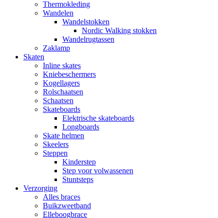
Thermokleding
Wandelen
Wandelstokken
Nordic Walking stokken
Wandelrugtassen
Zaklamp
Skaten
Inline skates
Kniebeschermers
Kogellagers
Rolschaatsen
Schaatsen
Skateboards
Elektrische skateboards
Longboards
Skate helmen
Skeelers
Steppen
Kinderstep
Step voor volwassenen
Stuntsteps
Verzorging
Alles braces
Buikzweetband
Elleboogbrace