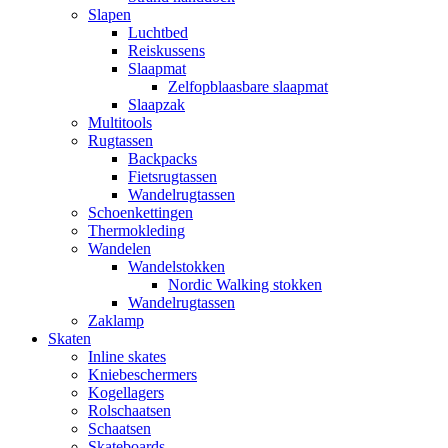
Slapen
Luchtbed
Reiskussens
Slaapmat
Zelfopblaasbare slaapmat
Slaapzak
Multitools
Rugtassen
Backpacks
Fietsrugtassen
Wandelrugtassen
Schoenkettingen
Thermokleding
Wandelen
Wandelstokken
Nordic Walking stokken
Wandelrugtassen
Zaklamp
Skaten
Inline skates
Kniebeschermers
Kogellagers
Rolschaatsen
Schaatsen
Skateboards