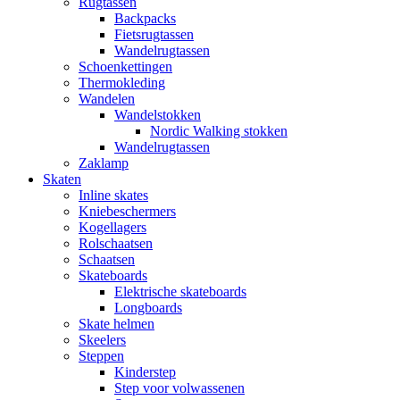
Rugtassen
Backpacks
Fietsrugtassen
Wandelrugtassen
Schoenkettingen
Thermokleding
Wandelen
Wandelstokken
Nordic Walking stokken
Wandelrugtassen
Zaklamp
Skaten
Inline skates
Kniebeschermers
Kogellagers
Rolschaatsen
Schaatsen
Skateboards
Elektrische skateboards
Longboards
Skate helmen
Skeelers
Steppen
Kinderstep
Step voor volwassenen