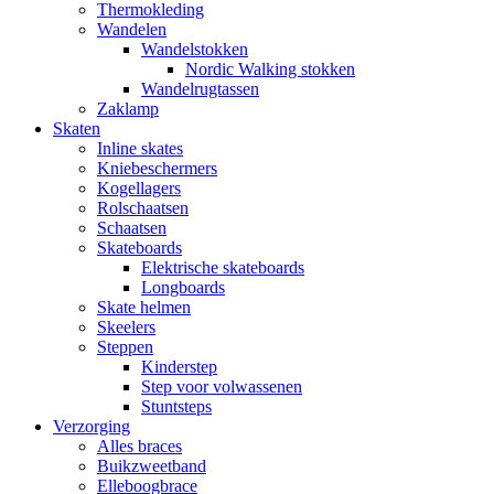
Thermokleding
Wandelen
Wandelstokken
Nordic Walking stokken
Wandelrugtassen
Zaklamp
Skaten
Inline skates
Kniebeschermers
Kogellagers
Rolschaatsen
Schaatsen
Skateboards
Elektrische skateboards
Longboards
Skate helmen
Skeelers
Steppen
Kinderstep
Step voor volwassenen
Stuntsteps
Verzorging
Alles braces
Buikzweetband
Elleboogbrace