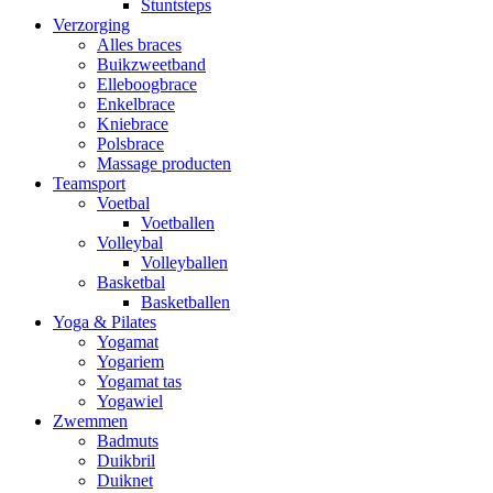
Stuntsteps
Verzorging
Alles braces
Buikzweetband
Elleboogbrace
Enkelbrace
Kniebrace
Polsbrace
Massage producten
Teamsport
Voetbal
Voetballen
Volleybal
Volleyballen
Basketbal
Basketballen
Yoga & Pilates
Yogamat
Yogariem
Yogamat tas
Yogawiel
Zwemmen
Badmuts
Duikbril
Duiknet