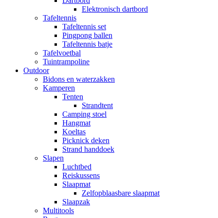
Dartbord
Elektronisch dartbord
Tafeltennis
Tafeltennis set
Pingpong ballen
Tafeltennis batje
Tafelvoetbal
Tuintrampoline
Outdoor
Bidons en waterzakken
Kamperen
Tenten
Strandtent
Camping stoel
Hangmat
Koeltas
Picknick deken
Strand handdoek
Slapen
Luchtbed
Reiskussens
Slaapmat
Zelfopblaasbare slaapmat
Slaapzak
Multitools