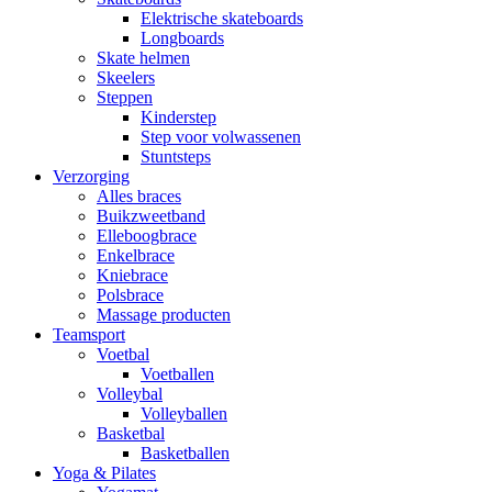
Elektrische skateboards
Longboards
Skate helmen
Skeelers
Steppen
Kinderstep
Step voor volwassenen
Stuntsteps
Verzorging
Alles braces
Buikzweetband
Elleboogbrace
Enkelbrace
Kniebrace
Polsbrace
Massage producten
Teamsport
Voetbal
Voetballen
Volleybal
Volleyballen
Basketbal
Basketballen
Yoga & Pilates