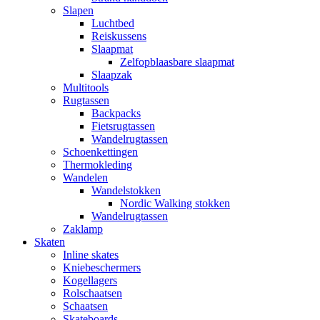
Slapen
Luchtbed
Reiskussens
Slaapmat
Zelfopblaasbare slaapmat
Slaapzak
Multitools
Rugtassen
Backpacks
Fietsrugtassen
Wandelrugtassen
Schoenkettingen
Thermokleding
Wandelen
Wandelstokken
Nordic Walking stokken
Wandelrugtassen
Zaklamp
Skaten
Inline skates
Kniebeschermers
Kogellagers
Rolschaatsen
Schaatsen
Skateboards