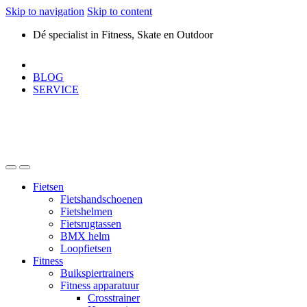
Skip to navigation
Skip to content
Dé specialist in Fitness, Skate en Outdoor
BLOG
SERVICE
Fietsen
Fietshandschoenen
Fietshelmen
Fietsrugtassen
BMX helm
Loopfietsen
Fitness
Buikspiertrainers
Fitness apparatuur
Crosstrainer