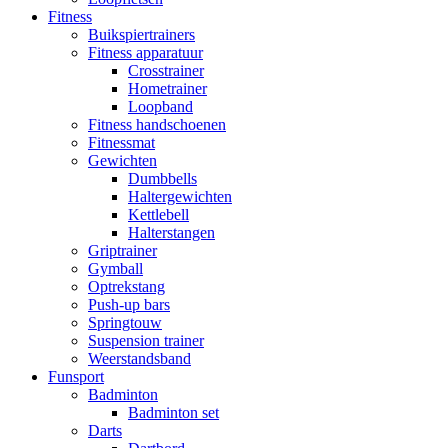
Fitness
Buikspiertrainers
Fitness apparatuur
Crosstrainer
Hometrainer
Loopband
Fitness handschoenen
Fitnessmat
Gewichten
Dumbbells
Haltergewichten
Kettlebell
Halterstangen
Griptrainer
Gymball
Optrekstang
Push-up bars
Springtouw
Suspension trainer
Weerstandsband
Funsport
Badminton
Badminton set
Darts