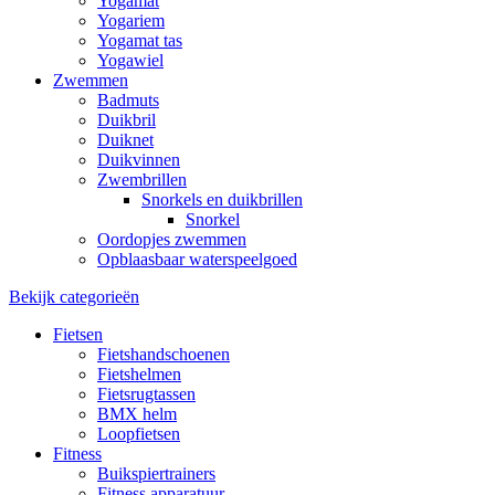
Yogamat
Yogariem
Yogamat tas
Yogawiel
Zwemmen
Badmuts
Duikbril
Duiknet
Duikvinnen
Zwembrillen
Snorkels en duikbrillen
Snorkel
Oordopjes zwemmen
Opblaasbaar waterspeelgoed
Bekijk categorieën
Fietsen
Fietshandschoenen
Fietshelmen
Fietsrugtassen
BMX helm
Loopfietsen
Fitness
Buikspiertrainers
Fitness apparatuur