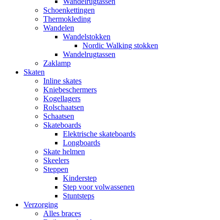
Wandelrugtassen
Schoenkettingen
Thermokleding
Wandelen
Wandelstokken
Nordic Walking stokken
Wandelrugtassen
Zaklamp
Skaten
Inline skates
Kniebeschermers
Kogellagers
Rolschaatsen
Schaatsen
Skateboards
Elektrische skateboards
Longboards
Skate helmen
Skeelers
Steppen
Kinderstep
Step voor volwassenen
Stuntsteps
Verzorging
Alles braces