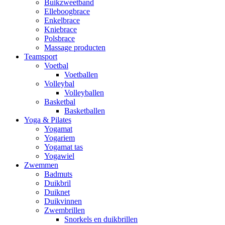
Buikzweetband
Elleboogbrace
Enkelbrace
Kniebrace
Polsbrace
Massage producten
Teamsport
Voetbal
Voetballen
Volleybal
Volleyballen
Basketbal
Basketballen
Yoga & Pilates
Yogamat
Yogariem
Yogamat tas
Yogawiel
Zwemmen
Badmuts
Duikbril
Duiknet
Duikvinnen
Zwembrillen
Snorkels en duikbrillen