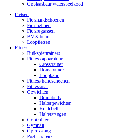
Opblaasbaar waterspeelgoed
Fietsen
Fietshandschoenen
Fietshelmen
Fietsrugtassen
BMX helm
Loopfietsen
Fitness
Buikspiertrainers
Fitness apparatuur
Crosstrainer
Hometrainer
Loopband
Fitness handschoenen
Fitnessmat
Gewichten
Dumbbells
Haltergewichten
Kettlebell
Halterstangen
Griptrainer
Gymball
Optrekstang
Push-up bars