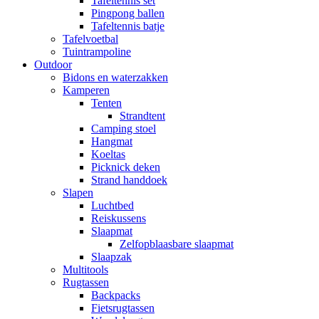
Tafeltennis set
Pingpong ballen
Tafeltennis batje
Tafelvoetbal
Tuintrampoline
Outdoor
Bidons en waterzakken
Kamperen
Tenten
Strandtent
Camping stoel
Hangmat
Koeltas
Picknick deken
Strand handdoek
Slapen
Luchtbed
Reiskussens
Slaapmat
Zelfopblaasbare slaapmat
Slaapzak
Multitools
Rugtassen
Backpacks
Fietsrugtassen