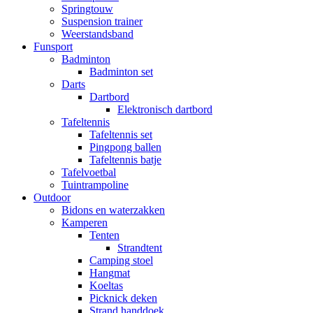
Springtouw
Suspension trainer
Weerstandsband
Funsport
Badminton
Badminton set
Darts
Dartbord
Elektronisch dartbord
Tafeltennis
Tafeltennis set
Pingpong ballen
Tafeltennis batje
Tafelvoetbal
Tuintrampoline
Outdoor
Bidons en waterzakken
Kamperen
Tenten
Strandtent
Camping stoel
Hangmat
Koeltas
Picknick deken
Strand handdoek