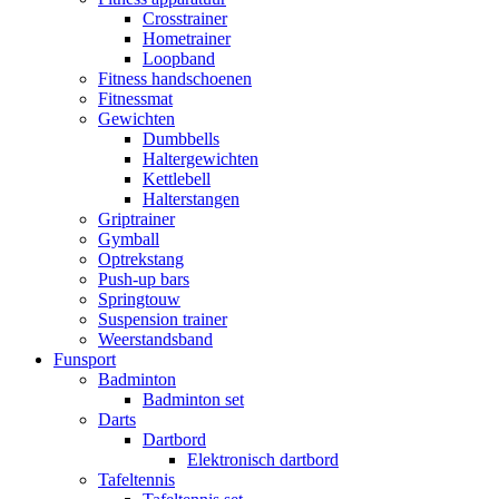
Crosstrainer
Hometrainer
Loopband
Fitness handschoenen
Fitnessmat
Gewichten
Dumbbells
Haltergewichten
Kettlebell
Halterstangen
Griptrainer
Gymball
Optrekstang
Push-up bars
Springtouw
Suspension trainer
Weerstandsband
Funsport
Badminton
Badminton set
Darts
Dartbord
Elektronisch dartbord
Tafeltennis