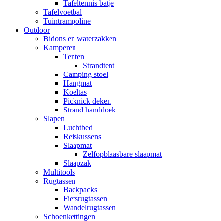
Tafeltennis batje
Tafelvoetbal
Tuintrampoline
Outdoor
Bidons en waterzakken
Kamperen
Tenten
Strandtent
Camping stoel
Hangmat
Koeltas
Picknick deken
Strand handdoek
Slapen
Luchtbed
Reiskussens
Slaapmat
Zelfopblaasbare slaapmat
Slaapzak
Multitools
Rugtassen
Backpacks
Fietsrugtassen
Wandelrugtassen
Schoenkettingen