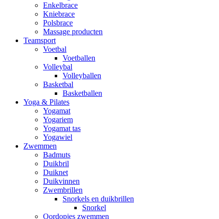
Enkelbrace
Kniebrace
Polsbrace
Massage producten
Teamsport
Voetbal
Voetballen
Volleybal
Volleyballen
Basketbal
Basketballen
Yoga & Pilates
Yogamat
Yogariem
Yogamat tas
Yogawiel
Zwemmen
Badmuts
Duikbril
Duiknet
Duikvinnen
Zwembrillen
Snorkels en duikbrillen
Snorkel
Oordopjes zwemmen