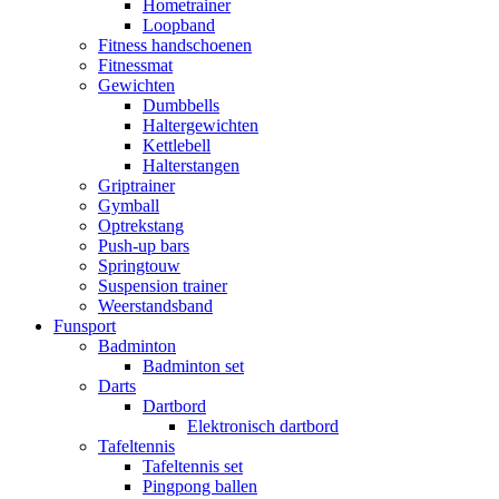
Hometrainer
Loopband
Fitness handschoenen
Fitnessmat
Gewichten
Dumbbells
Haltergewichten
Kettlebell
Halterstangen
Griptrainer
Gymball
Optrekstang
Push-up bars
Springtouw
Suspension trainer
Weerstandsband
Funsport
Badminton
Badminton set
Darts
Dartbord
Elektronisch dartbord
Tafeltennis
Tafeltennis set
Pingpong ballen