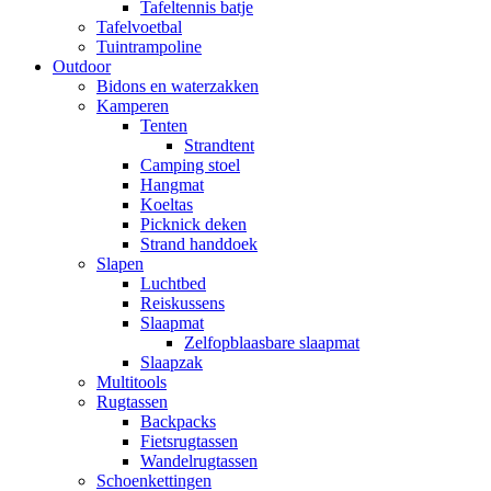
Tafeltennis batje
Tafelvoetbal
Tuintrampoline
Outdoor
Bidons en waterzakken
Kamperen
Tenten
Strandtent
Camping stoel
Hangmat
Koeltas
Picknick deken
Strand handdoek
Slapen
Luchtbed
Reiskussens
Slaapmat
Zelfopblaasbare slaapmat
Slaapzak
Multitools
Rugtassen
Backpacks
Fietsrugtassen
Wandelrugtassen
Schoenkettingen