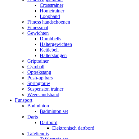
Crosstrainer
Hometrainer
Loopband
Fitness handschoenen
Fitnessmat
Gewichten
Dumbbells
Haltergewichten
Kettlebell
Halterstangen
Griptrainer
Gymball
Optrekstang
Push-up bars
Springtouw
Suspension trainer
Weerstandsband
Funsport
Badminton
Badminton set
Darts
Dartbord
Elektronisch dartbord
Tafeltennis