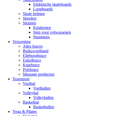
Elektrische skateboards
Longboards
Skate helmen
Skeelers
Steppen
Kinderstep
Step voor volwassenen
Stuntsteps
Verzorging
Alles braces
Buikzweetband
Elleboogbrace
Enkelbrace
Kniebrace
Polsbrace
Massage producten
Teamsport
Voetbal
Voetballen
Volleybal
Volleyballen
Basketbal
Basketballen
Yoga & Pilates