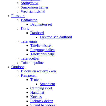
Springtouw
Suspension trainer
Weerstandsband
Funsport
Badminton
Badminton set
Darts
Dartbord
Elektronisch dartbord
Tafeltennis
Tafeltennis set
Pingpong ballen
Tafeltennis batje
Tafelvoetbal
Tuintrampoline
Outdoor
Bidons en waterzakken
Kamperen
Tenten
Strandtent
Camping stoel
Hangmat
Koeltas
Picknick deken
Strand handdoek