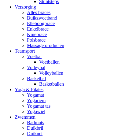
Stuntsteps
Verzorging
Alles braces
Buikzweetband
Elleboogbrace
Enkelbrace
Kniebrace
Polsbrace
Massage producten
Teamsport
Voetbal
Voetballen
Volleybal
Volleyballen
Basketbal
Basketballen
Yoga & Pilates
Yogamat
Yogariem
Yogamat tas
Yogawiel
Zwemmen
Badmuts
Duikbril
Duiknet