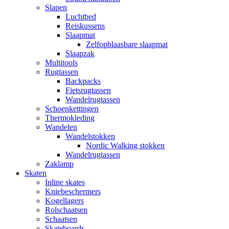
Slapen
Luchtbed
Reiskussens
Slaapmat
Zelfopblaasbare slaapmat
Slaapzak
Multitools
Rugtassen
Backpacks
Fietsrugtassen
Wandelrugtassen
Schoenkettingen
Thermokleding
Wandelen
Wandelstokken
Nordic Walking stokken
Wandelrugtassen
Zaklamp
Skaten
Inline skates
Kniebeschermers
Kogellagers
Rolschaatsen
Schaatsen
Skateboards