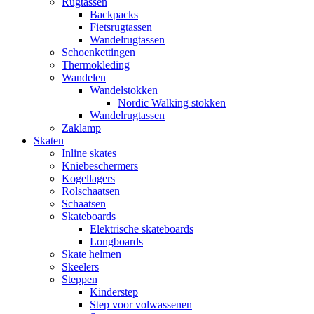
Rugtassen
Backpacks
Fietsrugtassen
Wandelrugtassen
Schoenkettingen
Thermokleding
Wandelen
Wandelstokken
Nordic Walking stokken
Wandelrugtassen
Zaklamp
Skaten
Inline skates
Kniebeschermers
Kogellagers
Rolschaatsen
Schaatsen
Skateboards
Elektrische skateboards
Longboards
Skate helmen
Skeelers
Steppen
Kinderstep
Step voor volwassenen