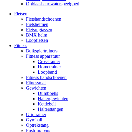
Opblaasbaar waterspeelgoed
Fietsen
Fietshandschoenen
Fietshelmen
Fietsrugtassen
BMX helm
Loopfietsen
Fitness
Buikspiertrainers
Fitness apparatuur
Crosstrainer
Hometrainer
Loopband
Fitness handschoenen
Fitnessmat
Gewichten
Dumbbells
Haltergewichten
Kettlebell
Halterstangen
Griptrainer
Gymball
Optrekstang
Push-up bars