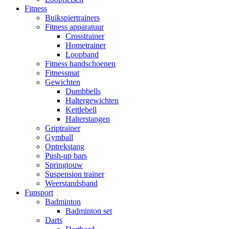
Fitness
Buikspiertrainers
Fitness apparatuur
Crosstrainer
Hometrainer
Loopband
Fitness handschoenen
Fitnessmat
Gewichten
Dumbbells
Haltergewichten
Kettlebell
Halterstangen
Griptrainer
Gymball
Optrekstang
Push-up bars
Springtouw
Suspension trainer
Weerstandsband
Funsport
Badminton
Badminton set
Darts