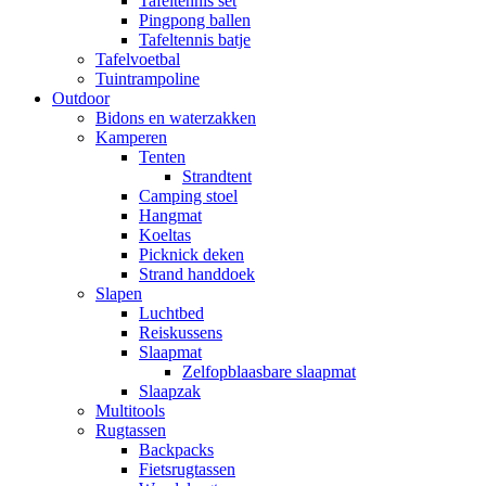
Tafeltennis set
Pingpong ballen
Tafeltennis batje
Tafelvoetbal
Tuintrampoline
Outdoor
Bidons en waterzakken
Kamperen
Tenten
Strandtent
Camping stoel
Hangmat
Koeltas
Picknick deken
Strand handdoek
Slapen
Luchtbed
Reiskussens
Slaapmat
Zelfopblaasbare slaapmat
Slaapzak
Multitools
Rugtassen
Backpacks
Fietsrugtassen