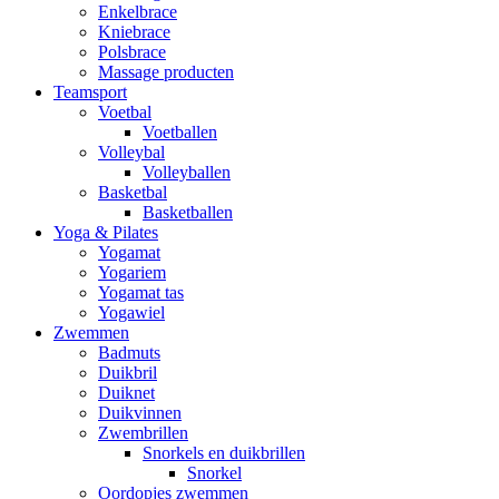
Enkelbrace
Kniebrace
Polsbrace
Massage producten
Teamsport
Voetbal
Voetballen
Volleybal
Volleyballen
Basketbal
Basketballen
Yoga & Pilates
Yogamat
Yogariem
Yogamat tas
Yogawiel
Zwemmen
Badmuts
Duikbril
Duiknet
Duikvinnen
Zwembrillen
Snorkels en duikbrillen
Snorkel
Oordopjes zwemmen