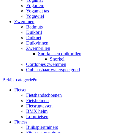
Yogamat
Yogariem
Yogamat tas
Yogawiel
Zwemmen
Badmuts
Duikbril
Duiknet
Duikvinnen
Zwembrillen
Snorkels en duikbrillen
Snorkel
Oordopjes zwemmen
Opblaasbaar waterspeelgoed
Bekijk categorieën
Fietsen
Fietshandschoenen
Fietshelmen
Fietsrugtassen
BMX helm
Loopfietsen
Fitness
Buikspiertrainers
Fitness apparatuur