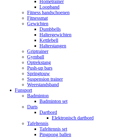
Hometrainer
Loopband
Fitness handschoenen
Fitnessmat
Gewichten
Dumbbells
Haltergewichten
Kettlebell
Halterstangen
Griptrainer
Gymball
Optrekstang
Push-up bars
Springtouw
Suspension trainer
Weerstandsband
Funsport
Badminton
Badminton set
Darts
Dartbord
Elektronisch dartbord
Tafeltennis
Tafeltennis set
Pingpong ballen