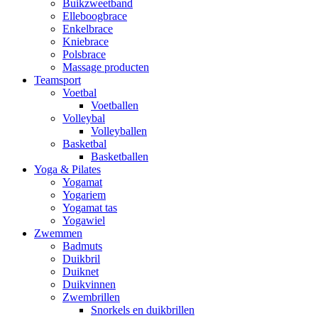
Buikzweetband
Elleboogbrace
Enkelbrace
Kniebrace
Polsbrace
Massage producten
Teamsport
Voetbal
Voetballen
Volleybal
Volleyballen
Basketbal
Basketballen
Yoga & Pilates
Yogamat
Yogariem
Yogamat tas
Yogawiel
Zwemmen
Badmuts
Duikbril
Duiknet
Duikvinnen
Zwembrillen
Snorkels en duikbrillen