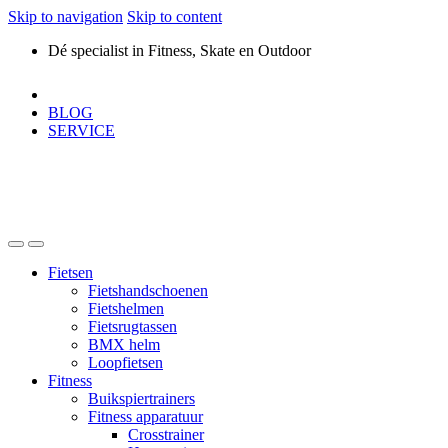
Skip to navigation
Skip to content
Dé specialist in Fitness, Skate en Outdoor
BLOG
SERVICE
Fietsen
Fietshandschoenen
Fietshelmen
Fietsrugtassen
BMX helm
Loopfietsen
Fitness
Buikspiertrainers
Fitness apparatuur
Crosstrainer