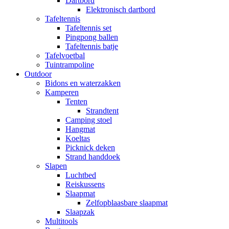
Dartbord
Elektronisch dartbord
Tafeltennis
Tafeltennis set
Pingpong ballen
Tafeltennis batje
Tafelvoetbal
Tuintrampoline
Outdoor
Bidons en waterzakken
Kamperen
Tenten
Strandtent
Camping stoel
Hangmat
Koeltas
Picknick deken
Strand handdoek
Slapen
Luchtbed
Reiskussens
Slaapmat
Zelfopblaasbare slaapmat
Slaapzak
Multitools