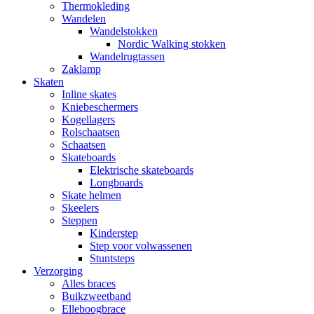
Thermokleding
Wandelen
Wandelstokken
Nordic Walking stokken
Wandelrugtassen
Zaklamp
Skaten
Inline skates
Kniebeschermers
Kogellagers
Rolschaatsen
Schaatsen
Skateboards
Elektrische skateboards
Longboards
Skate helmen
Skeelers
Steppen
Kinderstep
Step voor volwassenen
Stuntsteps
Verzorging
Alles braces
Buikzweetband
Elleboogbrace