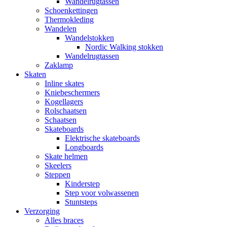
Wandelrugtassen
Schoenkettingen
Thermokleding
Wandelen
Wandelstokken
Nordic Walking stokken
Wandelrugtassen
Zaklamp
Skaten
Inline skates
Kniebeschermers
Kogellagers
Rolschaatsen
Schaatsen
Skateboards
Elektrische skateboards
Longboards
Skate helmen
Skeelers
Steppen
Kinderstep
Step voor volwassenen
Stuntsteps
Verzorging
Alles braces