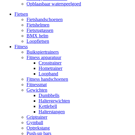
Opblaasbaar waterspeelgoed
Fietsen
Fietshandschoenen
Fietshelmen
Fietsrugtassen
BMX helm
Loopfietsen
Fitness
Buikspiertrainers
Fitness apparatuur
Crosstrainer
Hometrainer
Loopband
Fitness handschoenen
Fitnessmat
Gewichten
Dumbbells
Haltergewichten
Kettlebell
Halterstangen
Griptrainer
Gymball
Optrekstang
Push-up bars