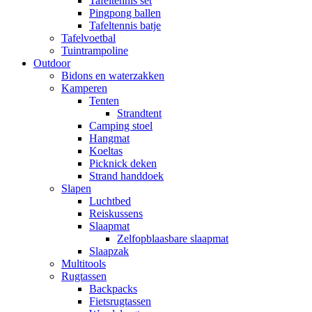
Tafeltennis set
Pingpong ballen
Tafeltennis batje
Tafelvoetbal
Tuintrampoline
Outdoor
Bidons en waterzakken
Kamperen
Tenten
Strandtent
Camping stoel
Hangmat
Koeltas
Picknick deken
Strand handdoek
Slapen
Luchtbed
Reiskussens
Slaapmat
Zelfopblaasbare slaapmat
Slaapzak
Multitools
Rugtassen
Backpacks
Fietsrugtassen