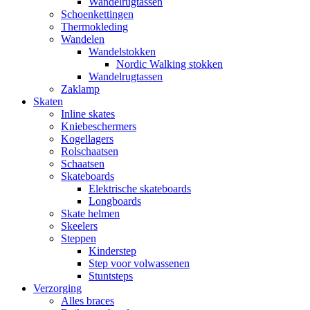
Wandelrugtassen
Schoenkettingen
Thermokleding
Wandelen
Wandelstokken
Nordic Walking stokken
Wandelrugtassen
Zaklamp
Skaten
Inline skates
Kniebeschermers
Kogellagers
Rolschaatsen
Schaatsen
Skateboards
Elektrische skateboards
Longboards
Skate helmen
Skeelers
Steppen
Kinderstep
Step voor volwassenen
Stuntsteps
Verzorging
Alles braces