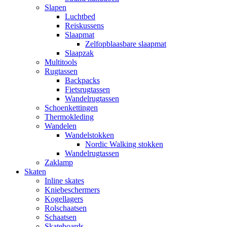
Slapen
Luchtbed
Reiskussens
Slaapmat
Zelfopblaasbare slaapmat
Slaapzak
Multitools
Rugtassen
Backpacks
Fietsrugtassen
Wandelrugtassen
Schoenkettingen
Thermokleding
Wandelen
Wandelstokken
Nordic Walking stokken
Wandelrugtassen
Zaklamp
Skaten
Inline skates
Kniebeschermers
Kogellagers
Rolschaatsen
Schaatsen
Skateboards