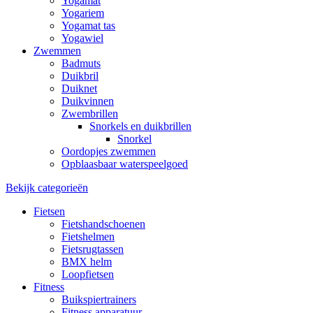
Yogamat
Yogariem
Yogamat tas
Yogawiel
Zwemmen
Badmuts
Duikbril
Duiknet
Duikvinnen
Zwembrillen
Snorkels en duikbrillen
Snorkel
Oordopjes zwemmen
Opblaasbaar waterspeelgoed
Bekijk categorieën
Fietsen
Fietshandschoenen
Fietshelmen
Fietsrugtassen
BMX helm
Loopfietsen
Fitness
Buikspiertrainers
Fitness apparatuur