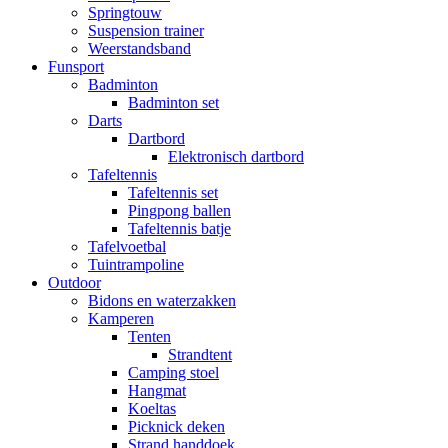
Springtouw
Suspension trainer
Weerstandsband
Funsport
Badminton
Badminton set
Darts
Dartbord
Elektronisch dartbord
Tafeltennis
Tafeltennis set
Pingpong ballen
Tafeltennis batje
Tafelvoetbal
Tuintrampoline
Outdoor
Bidons en waterzakken
Kamperen
Tenten
Strandtent
Camping stoel
Hangmat
Koeltas
Picknick deken
Strand handdoek