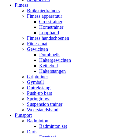
Fitness
Buikspiertrainers
Fitness apparatuur
Crosstrainer
Hometrainer
Loopband
Fitness handschoenen
Fitnessmat
Gewichten
Dumbbells
Haltergewichten
Kettlebell
Halterstangen
Griptrainer
Gymball
Optrekstang
Push-up bars
Springtouw
Suspension trainer
Weerstandsband
Funsport
Badminton
Badminton set
Darts