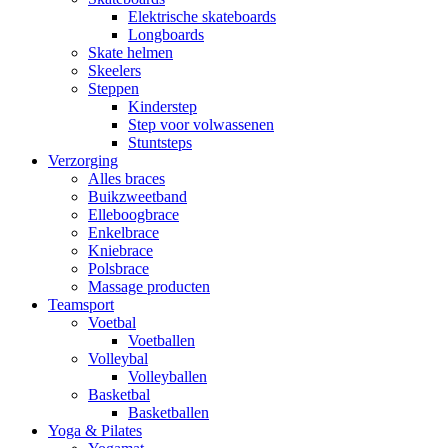
Elektrische skateboards
Longboards
Skate helmen
Skeelers
Steppen
Kinderstep
Step voor volwassenen
Stuntsteps
Verzorging
Alles braces
Buikzweetband
Elleboogbrace
Enkelbrace
Kniebrace
Polsbrace
Massage producten
Teamsport
Voetbal
Voetballen
Volleybal
Volleyballen
Basketbal
Basketballen
Yoga & Pilates