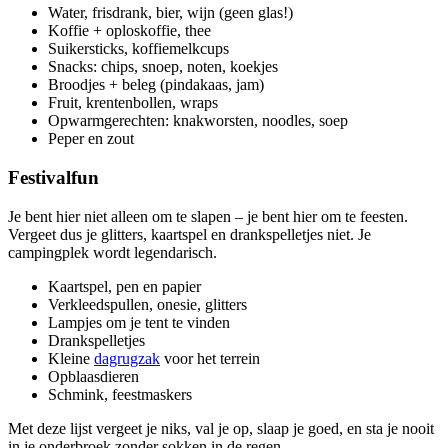
Water, frisdrank, bier, wijn (geen glas!)
Koffie + oploskoffie, thee
Suikersticks, koffiemelkcups
Snacks: chips, snoep, noten, koekjes
Broodjes + beleg (pindakaas, jam)
Fruit, krentenbollen, wraps
Opwarmgerechten: knakworsten, noodles, soep
Peper en zout
Festivalfun
Je bent hier niet alleen om te slapen – je bent hier om te feesten.
Vergeet dus je glitters, kaartspel en drankspelletjes niet. Je
campingplek wordt legendarisch.
Kaartspel, pen en papier
Verkleedspullen, onesie, glitters
Lampjes om je tent te vinden
Drankspelletjes
Kleine
dagrugzak
voor het terrein
Opblaasdieren
Schmink, feestmaskers
Met deze lijst vergeet je niks, val je op, slaap je goed, en sta je nooit
in je onderbroek zonder sokken in de regen.