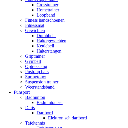
Crosstrainer
Hometrainer
Loopband
Fitness handschoenen
Fitnessmat
Gewichten
Dumbbells
Haltergewichten
Kettlebell
Halterstangen
Griptrainer
Gymball
Optrekstang
Push-up bars
Springtouw
Suspension trainer
Weerstandsband
Funsport
Badminton
Badminton set
Darts
Dartbord
Elektronisch dartbord
Tafeltennis