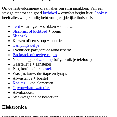
Op de festivalcamping draait alles om slim inpakken. Van een
stevige tent tot een goed
luchtbed
– comfort begint hier.
Spokey
heeft alles wat je nodig hebt voor je tijdelijke thuisbasis.
Tent
+ haringen + stokken + onderzeil
Slaapmat of luchtbed
+ pomp
Slaapzak
Kussen of een sloop + hoodie
Campingstoeltje
Eventueel: partytent of windscherm
Backpack of stevige rugtas
Nachtlampje of
zaklamp
(of gebruik je telefoon)
Gasstelletje + aansteker
Pan, bord, beker,
bestek
Waslijn, touw, ducttape en tyraps
Afwasteiltje + borstel
Koeltas
+ koelelementen
Opvouwbare waterfles
Afvalzakken
Steekwagentje of bolderkar
Elektronica