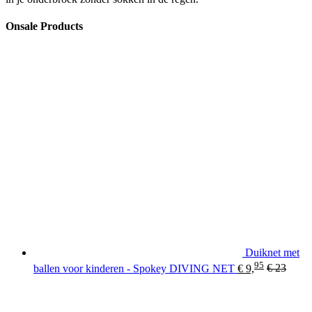
Onsale Products
Duiknet met
95
ballen voor kinderen - Spokey DIVING NET
€
9,
€
23