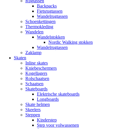
Rugtassen
Backpacks
Fietsrugtassen
Wandelrugtassen
Schoenkettingen
Thermokleding
Wandelen
Wandelstokken
Nordic Walking stokken
Wandelrugtassen
Zaklamp
Skaten
Inline skates
Kniebeschermers
Kogellagers
Rolschaatsen
Schaatsen
Skateboards
Elektrische skateboards
Longboards
Skate helmen
Skeelers
Steppen
Kinderstep
Step voor volwassenen