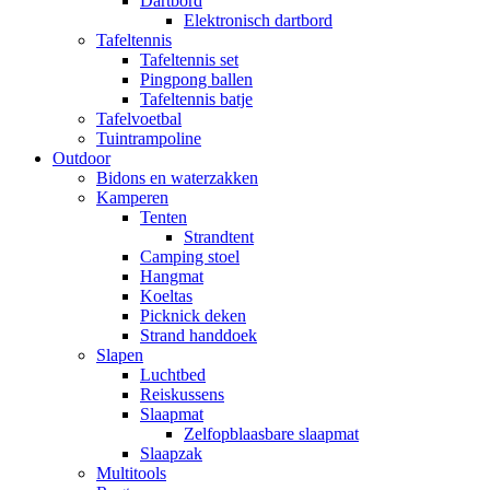
Dartbord
Elektronisch dartbord
Tafeltennis
Tafeltennis set
Pingpong ballen
Tafeltennis batje
Tafelvoetbal
Tuintrampoline
Outdoor
Bidons en waterzakken
Kamperen
Tenten
Strandtent
Camping stoel
Hangmat
Koeltas
Picknick deken
Strand handdoek
Slapen
Luchtbed
Reiskussens
Slaapmat
Zelfopblaasbare slaapmat
Slaapzak
Multitools