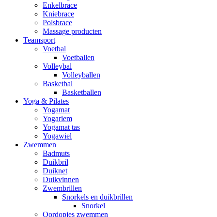
Enkelbrace
Kniebrace
Polsbrace
Massage producten
Teamsport
Voetbal
Voetballen
Volleybal
Volleyballen
Basketbal
Basketballen
Yoga & Pilates
Yogamat
Yogariem
Yogamat tas
Yogawiel
Zwemmen
Badmuts
Duikbril
Duiknet
Duikvinnen
Zwembrillen
Snorkels en duikbrillen
Snorkel
Oordopjes zwemmen