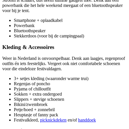
Stroom is schaars, dus neem slimme gadgets mee. Denk aan een
powerbank die het hele weekend meegaat of een bluetoothspeaker
voor bij je tent.
Smartphone + oplaadkabel
Powerbank
Bluetoothspeaker
Stekkerdoos (voor bij de campingpaal)
Kleding & Accessoires
Weer in Nederland is onvoorspelbaar. Denk aan laagjes, regenproof
outfits én iets feestelijks. Vergeet ook niet comfortabele schoenen
voor die eindeloze festivaldagen.
3+ setjes kleding (waaronder warme trui)
Regenjas of poncho
Pyjama of chilloutfit
Sokken + extra ondergoed
Slippers + stevige schoenen
Bikini/zwembroek
Petje/hoed + zonnebril
Heuptasje of fanny pack
Festivalkleed,
picknickdeken
en/of
handdoek