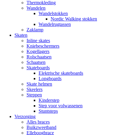
Thermokleding
Wandelen
Wandelstokken
Nordic Walking stokken
Wandelrugtassen
Zaklamp
Skaten
Inline skates
Kniebeschermers
Kogellagers
Rolschaatsen
Schaatsen
Skateboards
Elektrische skateboards
Longboards
Skate helmen
Skeelers
Steppen
Kinderstep
Step voor volwassenen
Stuntsteps
Verzorging
Alles braces
Buikzweetband
Elleboogbrace