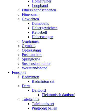
Hometrainer
Loopband
Fitness handschoenen
Fitnessmat
Gewichten
Dumbbells
Haltergewichten
Kettlebell
Halterstangen
Griptrainer
Gymball
Optrekstang
Push-up bars
Springtouw
Suspension trainer
Weerstandsband
Funsport
Badminton
Badminton set
Darts
Dartbord
Elektronisch dartbord
Tafeltennis
Tafeltennis set
Pingpong ballen