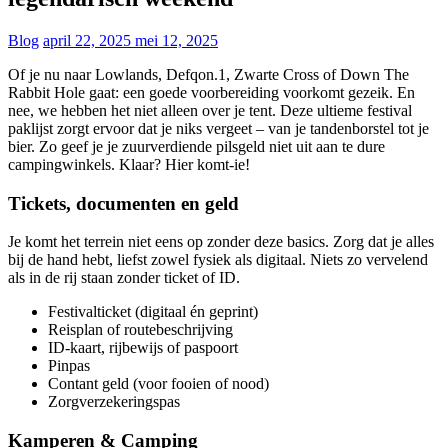
Blog
april 22, 2025
mei 12, 2025
Of je nu naar Lowlands, Defqon.1, Zwarte Cross of Down The
Rabbit Hole gaat: een goede voorbereiding voorkomt gezeik. En
nee, we hebben het niet alleen over je tent. Deze ultieme festival
paklijst zorgt ervoor dat je niks vergeet – van je tandenborstel tot je
bier. Zo geef je je zuurverdiende pilsgeld niet uit aan te dure
campingwinkels. Klaar? Hier komt-ie!
Tickets, documenten en geld
Je komt het terrein niet eens op zonder deze basics. Zorg dat je alles
bij de hand hebt, liefst zowel fysiek als digitaal. Niets zo vervelend
als in de rij staan zonder ticket of ID.
Festivalticket (digitaal én geprint)
Reisplan of routebeschrijving
ID-kaart, rijbewijs of paspoort
Pinpas
Contant geld (voor fooien of nood)
Zorgverzekeringspas
Kamperen & Camping