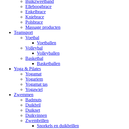
Buikzweetband
Elleboogbrace
Enkelbrace
Kniebrace
Polsbrace
Massage producten
Teamsport
Voetbal
Voetballen
Volleybal
Volleyballen
Basketbal
Basketballen
Yoga & Pilates
Yogamat
Yogariem
Yogamat tas
Yogawiel
Zwemmen
Badmuts
Duikbril
Duiknet
Duikvinnen
Zwembrillen
Snorkels en duikbrillen