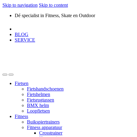
Skip to navigation
Skip to content
Dé specialist in Fitness, Skate en Outdoor
BLOG
SERVICE
Fietsen
Fietshandschoenen
Fietshelmen
Fietsrugtassen
BMX helm
Loopfietsen
Fitness
Buikspiertrainers
Fitness apparatuur
Crosstrainer