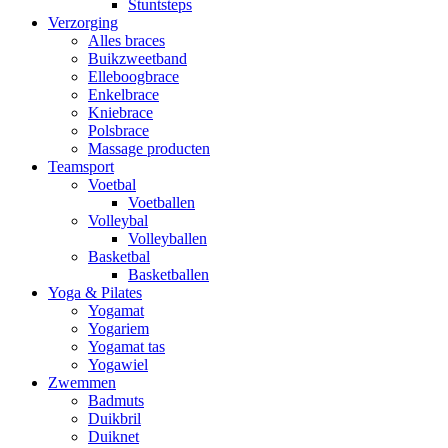
Stuntsteps
Verzorging
Alles braces
Buikzweetband
Elleboogbrace
Enkelbrace
Kniebrace
Polsbrace
Massage producten
Teamsport
Voetbal
Voetballen
Volleybal
Volleyballen
Basketbal
Basketballen
Yoga & Pilates
Yogamat
Yogariem
Yogamat tas
Yogawiel
Zwemmen
Badmuts
Duikbril
Duiknet