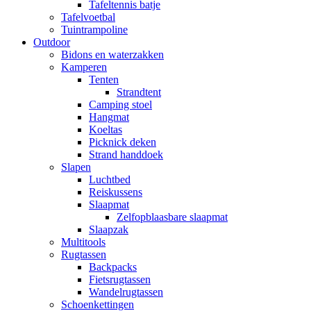
Tafeltennis batje
Tafelvoetbal
Tuintrampoline
Outdoor
Bidons en waterzakken
Kamperen
Tenten
Strandtent
Camping stoel
Hangmat
Koeltas
Picknick deken
Strand handdoek
Slapen
Luchtbed
Reiskussens
Slaapmat
Zelfopblaasbare slaapmat
Slaapzak
Multitools
Rugtassen
Backpacks
Fietsrugtassen
Wandelrugtassen
Schoenkettingen