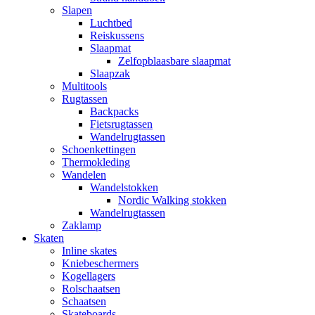
Slapen
Luchtbed
Reiskussens
Slaapmat
Zelfopblaasbare slaapmat
Slaapzak
Multitools
Rugtassen
Backpacks
Fietsrugtassen
Wandelrugtassen
Schoenkettingen
Thermokleding
Wandelen
Wandelstokken
Nordic Walking stokken
Wandelrugtassen
Zaklamp
Skaten
Inline skates
Kniebeschermers
Kogellagers
Rolschaatsen
Schaatsen
Skateboards