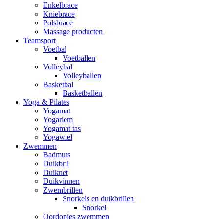
Enkelbrace
Kniebrace
Polsbrace
Massage producten
Teamsport
Voetbal
Voetballen
Volleybal
Volleyballen
Basketbal
Basketballen
Yoga & Pilates
Yogamat
Yogariem
Yogamat tas
Yogawiel
Zwemmen
Badmuts
Duikbril
Duiknet
Duikvinnen
Zwembrillen
Snorkels en duikbrillen
Snorkel
Oordopjes zwemmen