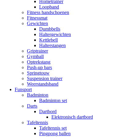
Hometrainer
Loopband
Fitness handschoenen
Fitnessmat
Gewichten
Dumbbells
Haltergewichten
Kettlebell
Halterstangen
Griptrainer
Gymball
Optrekstang
Push-up bars
Springtouw
Suspension trainer
Weerstandsband
Funsport
Badminton
Badminton set
Darts
Dartbord
Elektronisch dartbord
Tafeltennis
Tafeltennis set
Pingpong ballen