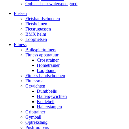
Opblaasbaar waterspeelgoed
Fietsen
Fietshandschoenen
Fietshelmen
Fietsrugtassen
BMX helm
Loopfietsen
Fitness
Buikspiertrainers
Fitness apparatuur
Crosstrainer
Hometrainer
Loopband
Fitness handschoenen
Fitnessmat
Gewichten
Dumbbells
Haltergewichten
Kettlebell
Halterstangen
Griptrainer
Gymball
Optrekstang
Push-up bars