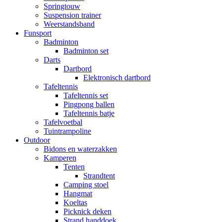
Springtouw
Suspension trainer
Weerstandsband
Funsport
Badminton
Badminton set
Darts
Dartbord
Elektronisch dartbord
Tafeltennis
Tafeltennis set
Pingpong ballen
Tafeltennis batje
Tafelvoetbal
Tuintrampoline
Outdoor
Bidons en waterzakken
Kamperen
Tenten
Strandtent
Camping stoel
Hangmat
Koeltas
Picknick deken
Strand handdoek