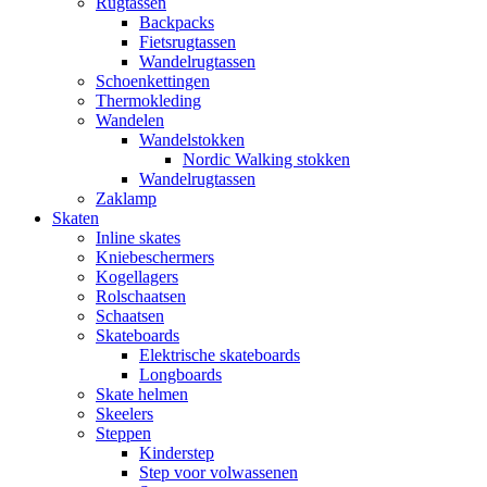
Rugtassen
Backpacks
Fietsrugtassen
Wandelrugtassen
Schoenkettingen
Thermokleding
Wandelen
Wandelstokken
Nordic Walking stokken
Wandelrugtassen
Zaklamp
Skaten
Inline skates
Kniebeschermers
Kogellagers
Rolschaatsen
Schaatsen
Skateboards
Elektrische skateboards
Longboards
Skate helmen
Skeelers
Steppen
Kinderstep
Step voor volwassenen