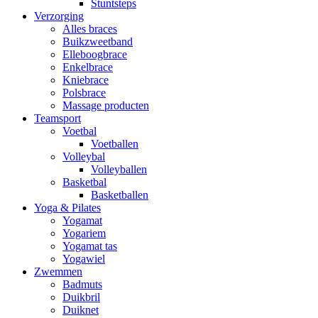
Stuntsteps
Verzorging
Alles braces
Buikzweetband
Elleboogbrace
Enkelbrace
Kniebrace
Polsbrace
Massage producten
Teamsport
Voetbal
Voetballen
Volleybal
Volleyballen
Basketbal
Basketballen
Yoga & Pilates
Yogamat
Yogariem
Yogamat tas
Yogawiel
Zwemmen
Badmuts
Duikbril
Duiknet