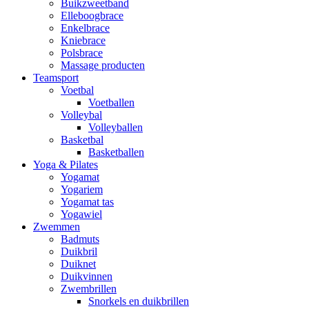
Buikzweetband
Elleboogbrace
Enkelbrace
Kniebrace
Polsbrace
Massage producten
Teamsport
Voetbal
Voetballen
Volleybal
Volleyballen
Basketbal
Basketballen
Yoga & Pilates
Yogamat
Yogariem
Yogamat tas
Yogawiel
Zwemmen
Badmuts
Duikbril
Duiknet
Duikvinnen
Zwembrillen
Snorkels en duikbrillen