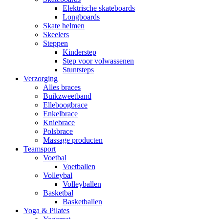
Elektrische skateboards
Longboards
Skate helmen
Skeelers
Steppen
Kinderstep
Step voor volwassenen
Stuntsteps
Verzorging
Alles braces
Buikzweetband
Elleboogbrace
Enkelbrace
Kniebrace
Polsbrace
Massage producten
Teamsport
Voetbal
Voetballen
Volleybal
Volleyballen
Basketbal
Basketballen
Yoga & Pilates