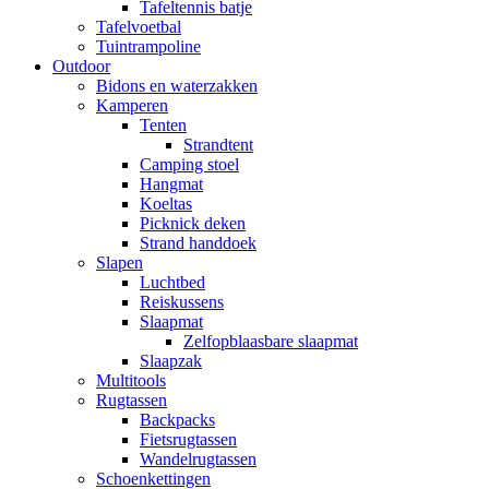
Tafeltennis batje
Tafelvoetbal
Tuintrampoline
Outdoor
Bidons en waterzakken
Kamperen
Tenten
Strandtent
Camping stoel
Hangmat
Koeltas
Picknick deken
Strand handdoek
Slapen
Luchtbed
Reiskussens
Slaapmat
Zelfopblaasbare slaapmat
Slaapzak
Multitools
Rugtassen
Backpacks
Fietsrugtassen
Wandelrugtassen
Schoenkettingen