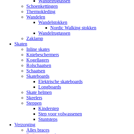
Wandelrugtassen
Schoenkettingen
Thermokleding
Wandelen
Wandelstokken
Nordic Walking stokken
Wandelrugtassen
Zaklamp
Skaten
Inline skates
Kniebeschermers
Kogellagers
Rolschaatsen
Schaatsen
Skateboards
Elektrische skateboards
Longboards
Skate helmen
Skeelers
Steppen
Kinderstep
Step voor volwassenen
Stuntsteps
Verzorging
Alles braces