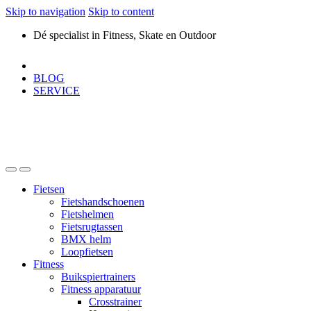
Skip to navigation
Skip to content
Dé specialist in Fitness, Skate en Outdoor
BLOG
SERVICE
Fietsen
Fietshandschoenen
Fietshelmen
Fietsrugtassen
BMX helm
Loopfietsen
Fitness
Buikspiertrainers
Fitness apparatuur
Crosstrainer