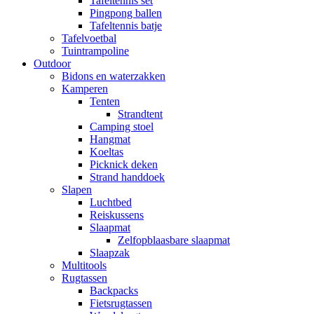
Tafeltennis set
Pingpong ballen
Tafeltennis batje
Tafelvoetbal
Tuintrampoline
Outdoor
Bidons en waterzakken
Kamperen
Tenten
Strandtent
Camping stoel
Hangmat
Koeltas
Picknick deken
Strand handdoek
Slapen
Luchtbed
Reiskussens
Slaapmat
Zelfopblaasbare slaapmat
Slaapzak
Multitools
Rugtassen
Backpacks
Fietsrugtassen