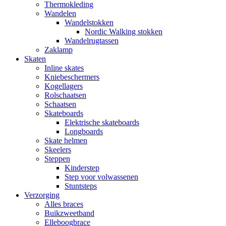
Thermokleding
Wandelen
Wandelstokken
Nordic Walking stokken
Wandelrugtassen
Zaklamp
Skaten
Inline skates
Kniebeschermers
Kogellagers
Rolschaatsen
Schaatsen
Skateboards
Elektrische skateboards
Longboards
Skate helmen
Skeelers
Steppen
Kinderstep
Step voor volwassenen
Stuntsteps
Verzorging
Alles braces
Buikzweetband
Elleboogbrace