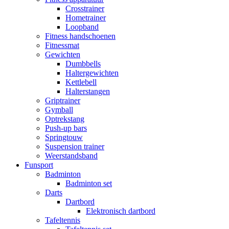
Crosstrainer
Hometrainer
Loopband
Fitness handschoenen
Fitnessmat
Gewichten
Dumbbells
Haltergewichten
Kettlebell
Halterstangen
Griptrainer
Gymball
Optrekstang
Push-up bars
Springtouw
Suspension trainer
Weerstandsband
Funsport
Badminton
Badminton set
Darts
Dartbord
Elektronisch dartbord
Tafeltennis