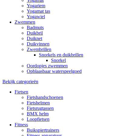
Yogamat
Yogariem
Yogamat tas
Yogawiel
Zwemmen
Badmuts
Duikbril
Duiknet
Duikvinnen
Zwembrillen
Snorkels en duikbrillen
Snorkel
Oordopjes zwemmen
Opblaasbaar waterspeelgoed
Bekijk categorieën
Fietsen
Fietshandschoenen
Fietshelmen
Fietsrugtassen
BMX helm
Loopfietsen
Fitness
Buikspiertrainers
Fitness apparatuur