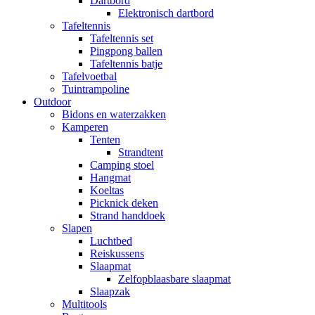
Dartbord
Elektronisch dartbord
Tafeltennis
Tafeltennis set
Pingpong ballen
Tafeltennis batje
Tafelvoetbal
Tuintrampoline
Outdoor
Bidons en waterzakken
Kamperen
Tenten
Strandtent
Camping stoel
Hangmat
Koeltas
Picknick deken
Strand handdoek
Slapen
Luchtbed
Reiskussens
Slaapmat
Zelfopblaasbare slaapmat
Slaapzak
Multitools