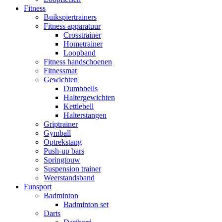
Fitness
Buikspiertrainers
Fitness apparatuur
Crosstrainer
Hometrainer
Loopband
Fitness handschoenen
Fitnessmat
Gewichten
Dumbbells
Haltergewichten
Kettlebell
Halterstangen
Griptrainer
Gymball
Optrekstang
Push-up bars
Springtouw
Suspension trainer
Weerstandsband
Funsport
Badminton
Badminton set
Darts