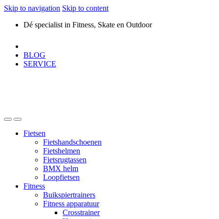
Skip to navigation
Skip to content
Dé specialist in Fitness, Skate en Outdoor
BLOG
SERVICE
Fietsen
Fietshandschoenen
Fietshelmen
Fietsrugtassen
BMX helm
Loopfietsen
Fitness
Buikspiertrainers
Fitness apparatuur
Crosstrainer