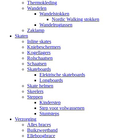
Thermokleding
Wandelen
Wandelstokken
Nordic Walking stokken
Wandelrugtassen
Zaklamp
Skaten
Inline skates
Kniebeschermers
Kogellagers
Rolschaatsen
Schaatsen
Skateboards
Elektrische skateboards
Longboards
Skate helmen
Skeelers
Steppen
Kinderstep
Step voor volwassenen
Stuntsteps
Verzorging
Alles braces
Buikzweetband
Elleboogbrace