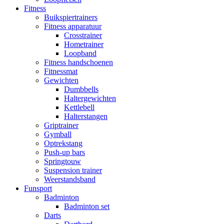
Fitness
Buikspiertrainers
Fitness apparatuur
Crosstrainer
Hometrainer
Loopband
Fitness handschoenen
Fitnessmat
Gewichten
Dumbbells
Haltergewichten
Kettlebell
Halterstangen
Griptrainer
Gymball
Optrekstang
Push-up bars
Springtouw
Suspension trainer
Weerstandsband
Funsport
Badminton
Badminton set
Darts