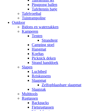
Tafeltennis set
Pingpong ballen
Tafeltennis batje
Tafelvoetbal
Tuintrampoline
Outdoor
Bidons en waterzakken
Kamperen
Tenten
Strandtent
Camping stoel
Hangmat
Koeltas
Picknick deken
Strand handdoek
Slapen
Luchtbed
Reiskussens
Slaapmat
Zelfopblaasbare slaapmat
Slaapzak
Multitools
Rugtassen
Backpacks
Fietsrugtassen