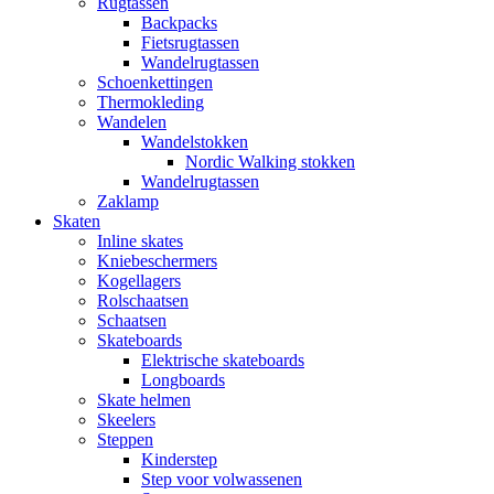
Rugtassen
Backpacks
Fietsrugtassen
Wandelrugtassen
Schoenkettingen
Thermokleding
Wandelen
Wandelstokken
Nordic Walking stokken
Wandelrugtassen
Zaklamp
Skaten
Inline skates
Kniebeschermers
Kogellagers
Rolschaatsen
Schaatsen
Skateboards
Elektrische skateboards
Longboards
Skate helmen
Skeelers
Steppen
Kinderstep
Step voor volwassenen