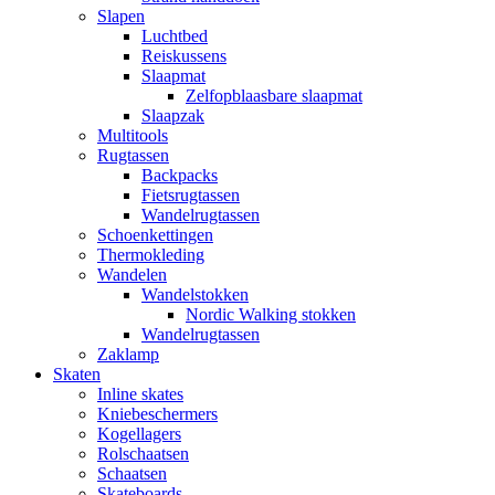
Slapen
Luchtbed
Reiskussens
Slaapmat
Zelfopblaasbare slaapmat
Slaapzak
Multitools
Rugtassen
Backpacks
Fietsrugtassen
Wandelrugtassen
Schoenkettingen
Thermokleding
Wandelen
Wandelstokken
Nordic Walking stokken
Wandelrugtassen
Zaklamp
Skaten
Inline skates
Kniebeschermers
Kogellagers
Rolschaatsen
Schaatsen
Skateboards