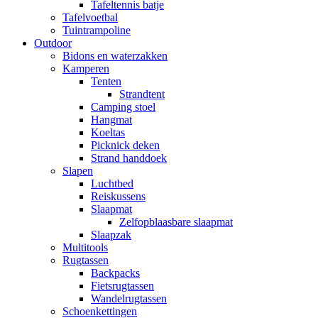
Tafeltennis batje
Tafelvoetbal
Tuintrampoline
Outdoor
Bidons en waterzakken
Kamperen
Tenten
Strandtent
Camping stoel
Hangmat
Koeltas
Picknick deken
Strand handdoek
Slapen
Luchtbed
Reiskussens
Slaapmat
Zelfopblaasbare slaapmat
Slaapzak
Multitools
Rugtassen
Backpacks
Fietsrugtassen
Wandelrugtassen
Schoenkettingen