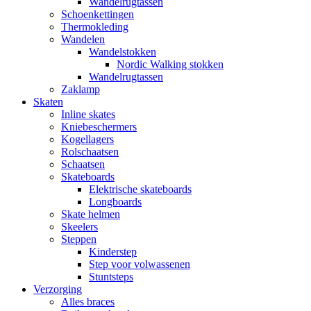
Wandelrugtassen
Schoenkettingen
Thermokleding
Wandelen
Wandelstokken
Nordic Walking stokken
Wandelrugtassen
Zaklamp
Skaten
Inline skates
Kniebeschermers
Kogellagers
Rolschaatsen
Schaatsen
Skateboards
Elektrische skateboards
Longboards
Skate helmen
Skeelers
Steppen
Kinderstep
Step voor volwassenen
Stuntsteps
Verzorging
Alles braces