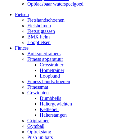
Opblaasbaar waterspeelgoed
Fietsen
Fietshandschoenen
Fietshelmen
Fietsrugtassen
BMX helm
Loopfietsen
Fitness
Buikspiertrainers
Fitness apparatuur
Crosstrainer
Hometrainer
Loopband
Fitness handschoenen
Fitnessmat
Gewichten
Dumbbells
Haltergewichten
Kettlebell
Halterstangen
Griptrainer
Gymball
Optrekstang
Push-up bars