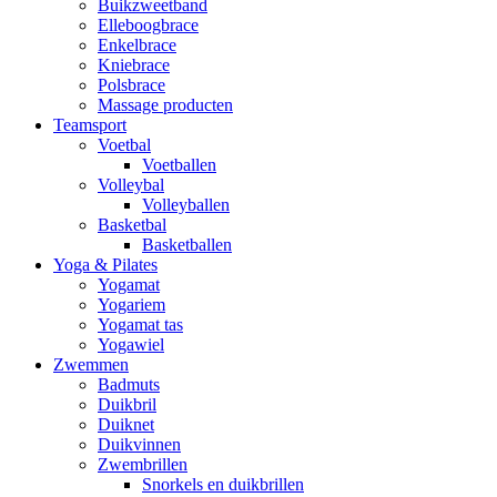
Buikzweetband
Elleboogbrace
Enkelbrace
Kniebrace
Polsbrace
Massage producten
Teamsport
Voetbal
Voetballen
Volleybal
Volleyballen
Basketbal
Basketballen
Yoga & Pilates
Yogamat
Yogariem
Yogamat tas
Yogawiel
Zwemmen
Badmuts
Duikbril
Duiknet
Duikvinnen
Zwembrillen
Snorkels en duikbrillen