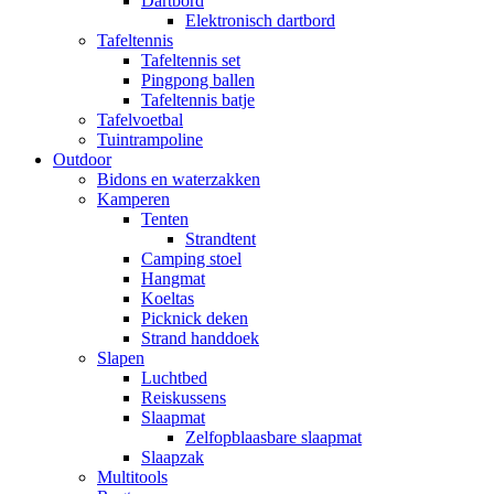
Dartbord
Elektronisch dartbord
Tafeltennis
Tafeltennis set
Pingpong ballen
Tafeltennis batje
Tafelvoetbal
Tuintrampoline
Outdoor
Bidons en waterzakken
Kamperen
Tenten
Strandtent
Camping stoel
Hangmat
Koeltas
Picknick deken
Strand handdoek
Slapen
Luchtbed
Reiskussens
Slaapmat
Zelfopblaasbare slaapmat
Slaapzak
Multitools