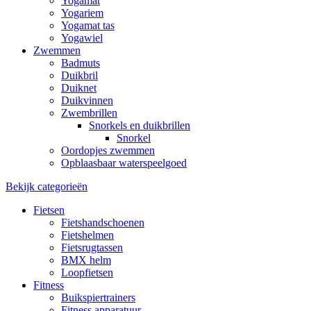
Yogamat
Yogariem
Yogamat tas
Yogawiel
Zwemmen
Badmuts
Duikbril
Duiknet
Duikvinnen
Zwembrillen
Snorkels en duikbrillen
Snorkel
Oordopjes zwemmen
Opblaasbaar waterspeelgoed
Bekijk categorieën
Fietsen
Fietshandschoenen
Fietshelmen
Fietsrugtassen
BMX helm
Loopfietsen
Fitness
Buikspiertrainers
Fitness apparatuur