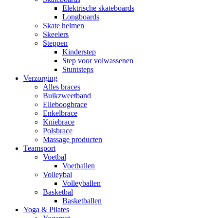
Elektrische skateboards
Longboards
Skate helmen
Skeelers
Steppen
Kinderstep
Step voor volwassenen
Stuntsteps
Verzorging
Alles braces
Buikzweetband
Elleboogbrace
Enkelbrace
Kniebrace
Polsbrace
Massage producten
Teamsport
Voetbal
Voetballen
Volleybal
Volleyballen
Basketbal
Basketballen
Yoga & Pilates