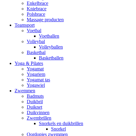
Enkelbrace
Kniebrace
Polsbrace
Massage producten
Teamsport
Voetbal
Voetballen
Volleybal
Volleyballen
Basketbal
Basketballen
Yoga & Pilates
Yogamat
Yogariem
Yogamat tas
Yogawiel
Zwemmen
Badmuts
Duikbril
Duiknet
Duikvinnen
Zwembrillen
Snorkels en duikbrillen
Snorkel
Oordopjes zwemmen