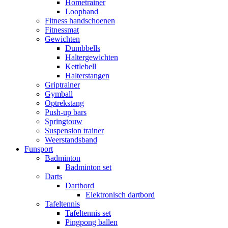
Hometrainer
Loopband
Fitness handschoenen
Fitnessmat
Gewichten
Dumbbells
Haltergewichten
Kettlebell
Halterstangen
Griptrainer
Gymball
Optrekstang
Push-up bars
Springtouw
Suspension trainer
Weerstandsband
Funsport
Badminton
Badminton set
Darts
Dartbord
Elektronisch dartbord
Tafeltennis
Tafeltennis set
Pingpong ballen