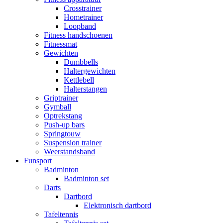
Crosstrainer
Hometrainer
Loopband
Fitness handschoenen
Fitnessmat
Gewichten
Dumbbells
Haltergewichten
Kettlebell
Halterstangen
Griptrainer
Gymball
Optrekstang
Push-up bars
Springtouw
Suspension trainer
Weerstandsband
Funsport
Badminton
Badminton set
Darts
Dartbord
Elektronisch dartbord
Tafeltennis