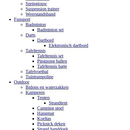
Springtouw
Suspension trainer
Weerstandsband
Funsport
Badminton
Badminton set
Darts
Dartbord
Elektronisch dartbord
Tafeltennis
Tafeltennis set
Pingpong ballen
Tafeltennis batje
Tafelvoetbal
Tuintrampoline
Outdoor
Bidons en waterzakken
Kamperen
Tenten
Strandtent
Camping stoel
Hangmat
Koeltas
Picknick deken
Strand handdoek