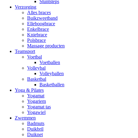
Stuntsteps
Verzorging
Alles braces
Buikzweetband
Elleboogbrace
Enkelbrace
Kniebrace
Polsbrace
Massage producten
Teamsport
Voetbal
Voetballen
Volleybal
Volleyballen
Basketbal
Basketballen
Yoga & Pilates
Yogamat
Yogariem
Yogamat tas
Yogawiel
Zwemmen
Badmuts
Duikbril
Duiknet