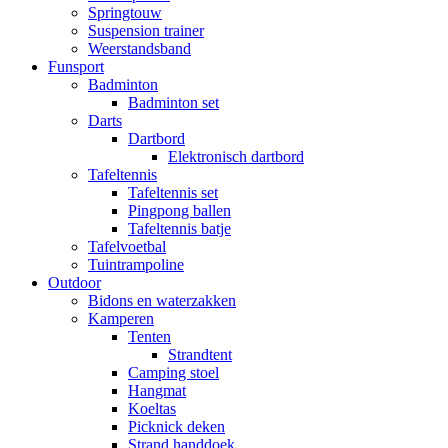
Springtouw
Suspension trainer
Weerstandsband
Funsport
Badminton
Badminton set
Darts
Dartbord
Elektronisch dartbord
Tafeltennis
Tafeltennis set
Pingpong ballen
Tafeltennis batje
Tafelvoetbal
Tuintrampoline
Outdoor
Bidons en waterzakken
Kamperen
Tenten
Strandtent
Camping stoel
Hangmat
Koeltas
Picknick deken
Strand handdoek