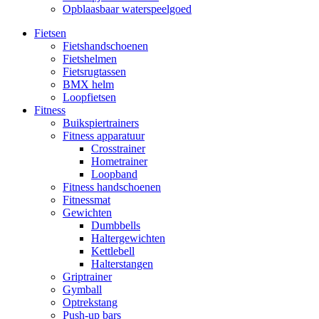
Opblaasbaar waterspeelgoed
Fietsen
Fietshandschoenen
Fietshelmen
Fietsrugtassen
BMX helm
Loopfietsen
Fitness
Buikspiertrainers
Fitness apparatuur
Crosstrainer
Hometrainer
Loopband
Fitness handschoenen
Fitnessmat
Gewichten
Dumbbells
Haltergewichten
Kettlebell
Halterstangen
Griptrainer
Gymball
Optrekstang
Push-up bars