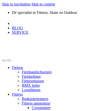
Skip to navigation
Skip to content
Dé specialist in Fitness, Skate en Outdoor
BLOG
SERVICE
Fietsen
Fietshandschoenen
Fietshelmen
Fietsrugtassen
BMX helm
Loopfietsen
Fitness
Buikspiertrainers
Fitness apparatuur
Crosstrainer