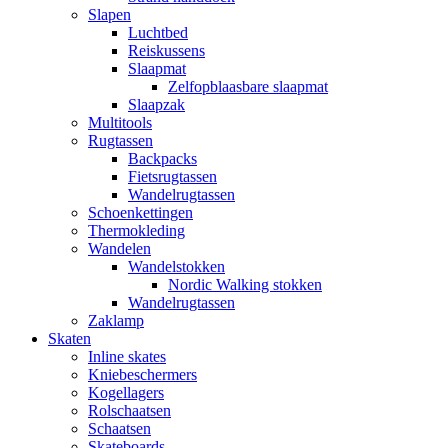
Slapen
Luchtbed
Reiskussens
Slaapmat
Zelfopblaasbare slaapmat
Slaapzak
Multitools
Rugtassen
Backpacks
Fietsrugtassen
Wandelrugtassen
Schoenkettingen
Thermokleding
Wandelen
Wandelstokken
Nordic Walking stokken
Wandelrugtassen
Zaklamp
Skaten
Inline skates
Kniebeschermers
Kogellagers
Rolschaatsen
Schaatsen
Skateboards