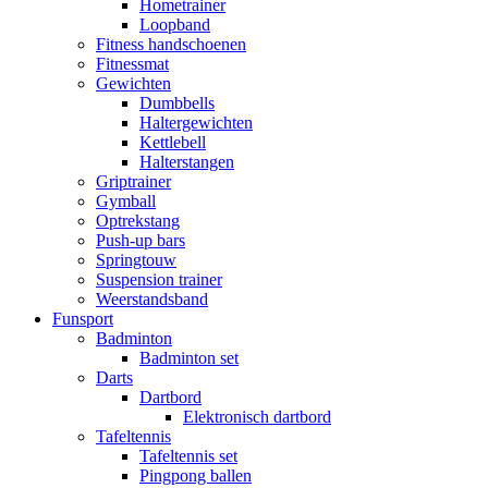
Hometrainer
Loopband
Fitness handschoenen
Fitnessmat
Gewichten
Dumbbells
Haltergewichten
Kettlebell
Halterstangen
Griptrainer
Gymball
Optrekstang
Push-up bars
Springtouw
Suspension trainer
Weerstandsband
Funsport
Badminton
Badminton set
Darts
Dartbord
Elektronisch dartbord
Tafeltennis
Tafeltennis set
Pingpong ballen