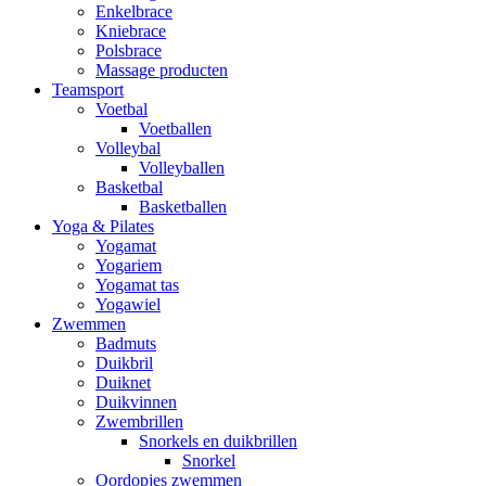
Enkelbrace
Kniebrace
Polsbrace
Massage producten
Teamsport
Voetbal
Voetballen
Volleybal
Volleyballen
Basketbal
Basketballen
Yoga & Pilates
Yogamat
Yogariem
Yogamat tas
Yogawiel
Zwemmen
Badmuts
Duikbril
Duiknet
Duikvinnen
Zwembrillen
Snorkels en duikbrillen
Snorkel
Oordopjes zwemmen