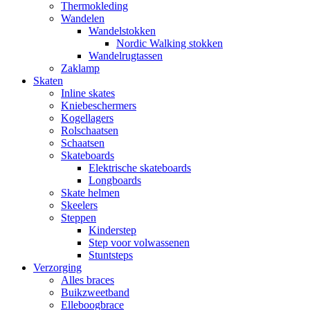
Thermokleding
Wandelen
Wandelstokken
Nordic Walking stokken
Wandelrugtassen
Zaklamp
Skaten
Inline skates
Kniebeschermers
Kogellagers
Rolschaatsen
Schaatsen
Skateboards
Elektrische skateboards
Longboards
Skate helmen
Skeelers
Steppen
Kinderstep
Step voor volwassenen
Stuntsteps
Verzorging
Alles braces
Buikzweetband
Elleboogbrace