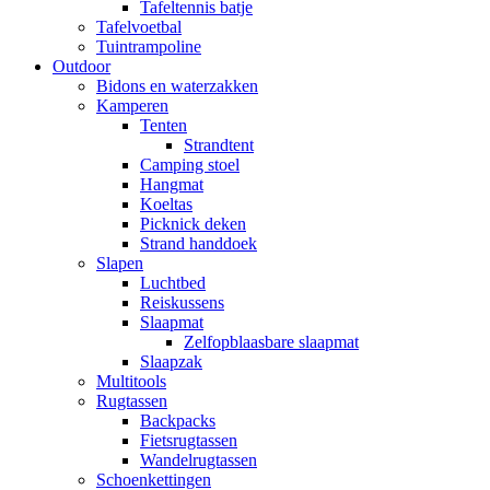
Tafeltennis batje
Tafelvoetbal
Tuintrampoline
Outdoor
Bidons en waterzakken
Kamperen
Tenten
Strandtent
Camping stoel
Hangmat
Koeltas
Picknick deken
Strand handdoek
Slapen
Luchtbed
Reiskussens
Slaapmat
Zelfopblaasbare slaapmat
Slaapzak
Multitools
Rugtassen
Backpacks
Fietsrugtassen
Wandelrugtassen
Schoenkettingen