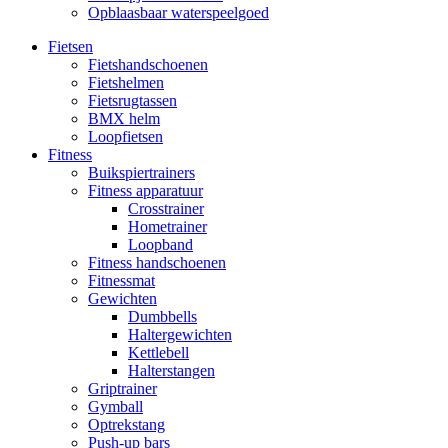
Opblaasbaar waterspeelgoed
Fietsen
Fietshandschoenen
Fietshelmen
Fietsrugtassen
BMX helm
Loopfietsen
Fitness
Buikspiertrainers
Fitness apparatuur
Crosstrainer
Hometrainer
Loopband
Fitness handschoenen
Fitnessmat
Gewichten
Dumbbells
Haltergewichten
Kettlebell
Halterstangen
Griptrainer
Gymball
Optrekstang
Push-up bars