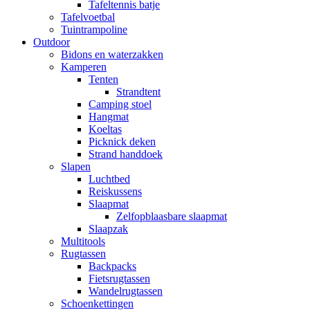
Tafeltennis batje
Tafelvoetbal
Tuintrampoline
Outdoor
Bidons en waterzakken
Kamperen
Tenten
Strandtent
Camping stoel
Hangmat
Koeltas
Picknick deken
Strand handdoek
Slapen
Luchtbed
Reiskussens
Slaapmat
Zelfopblaasbare slaapmat
Slaapzak
Multitools
Rugtassen
Backpacks
Fietsrugtassen
Wandelrugtassen
Schoenkettingen