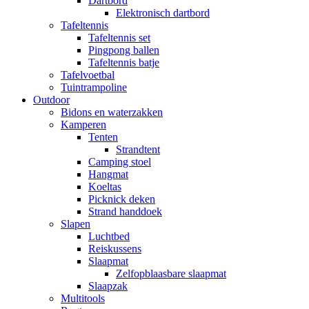
Dartbord
Elektronisch dartbord
Tafeltennis
Tafeltennis set
Pingpong ballen
Tafeltennis batje
Tafelvoetbal
Tuintrampoline
Outdoor
Bidons en waterzakken
Kamperen
Tenten
Strandtent
Camping stoel
Hangmat
Koeltas
Picknick deken
Strand handdoek
Slapen
Luchtbed
Reiskussens
Slaapmat
Zelfopblaasbare slaapmat
Slaapzak
Multitools