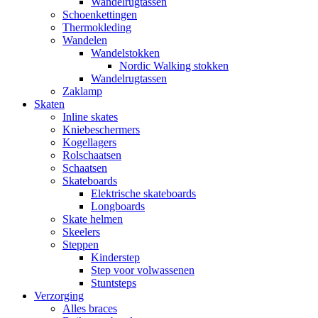
Wandelrugtassen
Schoenkettingen
Thermokleding
Wandelen
Wandelstokken
Nordic Walking stokken
Wandelrugtassen
Zaklamp
Skaten
Inline skates
Kniebeschermers
Kogellagers
Rolschaatsen
Schaatsen
Skateboards
Elektrische skateboards
Longboards
Skate helmen
Skeelers
Steppen
Kinderstep
Step voor volwassenen
Stuntsteps
Verzorging
Alles braces