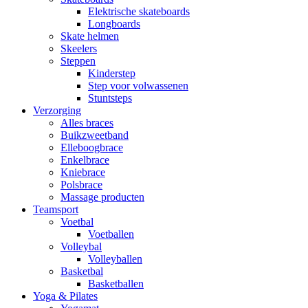
Elektrische skateboards
Longboards
Skate helmen
Skeelers
Steppen
Kinderstep
Step voor volwassenen
Stuntsteps
Verzorging
Alles braces
Buikzweetband
Elleboogbrace
Enkelbrace
Kniebrace
Polsbrace
Massage producten
Teamsport
Voetbal
Voetballen
Volleybal
Volleyballen
Basketbal
Basketballen
Yoga & Pilates