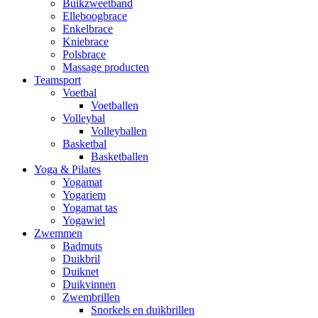
Buikzweetband
Elleboogbrace
Enkelbrace
Kniebrace
Polsbrace
Massage producten
Teamsport
Voetbal
Voetballen
Volleybal
Volleyballen
Basketbal
Basketballen
Yoga & Pilates
Yogamat
Yogariem
Yogamat tas
Yogawiel
Zwemmen
Badmuts
Duikbril
Duiknet
Duikvinnen
Zwembrillen
Snorkels en duikbrillen