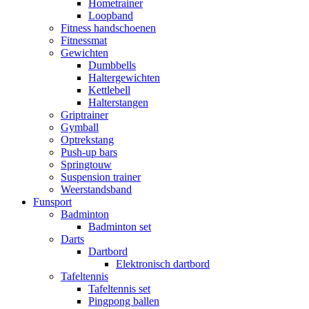
Hometrainer
Loopband
Fitness handschoenen
Fitnessmat
Gewichten
Dumbbells
Haltergewichten
Kettlebell
Halterstangen
Griptrainer
Gymball
Optrekstang
Push-up bars
Springtouw
Suspension trainer
Weerstandsband
Funsport
Badminton
Badminton set
Darts
Dartbord
Elektronisch dartbord
Tafeltennis
Tafeltennis set
Pingpong ballen