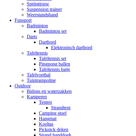
Springtouw
Suspension trainer
Weerstandsband
Funsport
Badminton
Badminton set
Darts
Dartbord
Elektronisch dartbord
Tafeltennis
Tafeltennis set
Pingpong ballen
Tafeltennis batje
Tafelvoetbal
Tuintrampoline
Outdoor
Bidons en waterzakken
Kamperen
Tenten
Strandtent
Camping stoel
Hangmat
Koeltas
Picknick deken
Strand handdoek