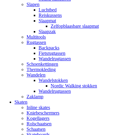
Slapen
Luchtbed
Reiskussens
Slaapmat
Zelfopblaasbare slaapmat
Slaapzak
Multitools
Rugtassen
Backpacks
Fietsrugtassen
Wandelrugtassen
Schoenkettingen
Thermokleding
Wandelen
Wandelstokken
Nordic Walking stokken
Wandelrugtassen
Zaklamp
Skaten
Inline skates
Kniebeschermers
Kogellagers
Rolschaatsen
Schaatsen
Skateboards