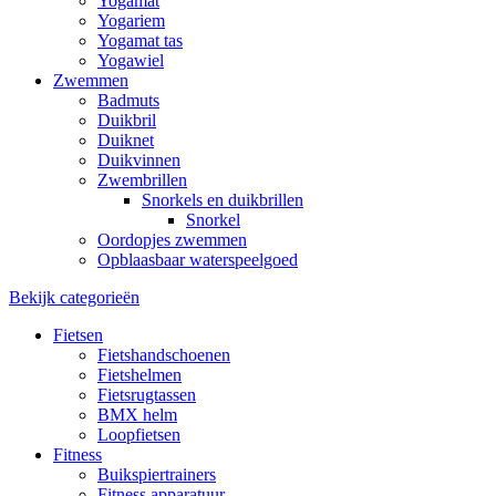
Yogamat
Yogariem
Yogamat tas
Yogawiel
Zwemmen
Badmuts
Duikbril
Duiknet
Duikvinnen
Zwembrillen
Snorkels en duikbrillen
Snorkel
Oordopjes zwemmen
Opblaasbaar waterspeelgoed
Bekijk categorieën
Fietsen
Fietshandschoenen
Fietshelmen
Fietsrugtassen
BMX helm
Loopfietsen
Fitness
Buikspiertrainers
Fitness apparatuur