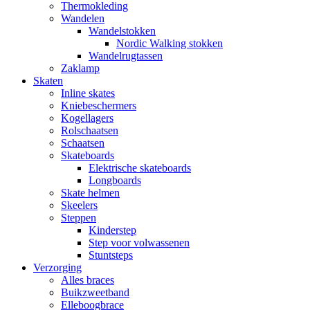
Thermokleding
Wandelen
Wandelstokken
Nordic Walking stokken
Wandelrugtassen
Zaklamp
Skaten
Inline skates
Kniebeschermers
Kogellagers
Rolschaatsen
Schaatsen
Skateboards
Elektrische skateboards
Longboards
Skate helmen
Skeelers
Steppen
Kinderstep
Step voor volwassenen
Stuntsteps
Verzorging
Alles braces
Buikzweetband
Elleboogbrace