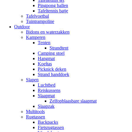
Tafeltennis set
Pingpong ballen
Tafeltennis batje
Tafelvoetbal
Tuintrampoline
Outdoor
Bidons en waterzakken
Kamperen
Tenten
Strandtent
Camping stoel
Hangmat
Koeltas
Picknick deken
Strand handdoek
Slapen
Luchtbed
Reiskussens
Slaapmat
Zelfopblaasbare slaapmat
Slaapzak
Multitools
Rugtassen
Backpacks
Fietsrugtassen