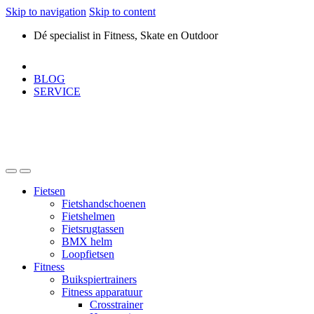
Skip to navigation
Skip to content
Dé specialist in Fitness, Skate en Outdoor
BLOG
SERVICE
Fietsen
Fietshandschoenen
Fietshelmen
Fietsrugtassen
BMX helm
Loopfietsen
Fitness
Buikspiertrainers
Fitness apparatuur
Crosstrainer