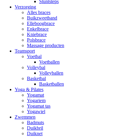
Stuntsteps
Verzorging
Alles braces
Buikzweetband
Elleboogbrace
Enkelbrace
Kniebrace
Polsbrace
Massage producten
Teamsport
Voetbal
Voetballen
Volleybal
Volleyballen
Basketbal
Basketballen
Yoga & Pilates
Yogamat
Yogariem
Yogamat tas
Yogawiel
Zwemmen
Badmuts
Duikbril
Duiknet