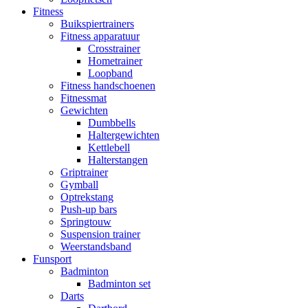
Fitness
Buikspiertrainers
Fitness apparatuur
Crosstrainer
Hometrainer
Loopband
Fitness handschoenen
Fitnessmat
Gewichten
Dumbbells
Haltergewichten
Kettlebell
Halterstangen
Griptrainer
Gymball
Optrekstang
Push-up bars
Springtouw
Suspension trainer
Weerstandsband
Funsport
Badminton
Badminton set
Darts