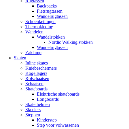
Rugtassen
Backpacks
Fietsrugtassen
Wandelrugtassen
Schoenkettingen
Thermokleding
Wandelen
Wandelstokken
Nordic Walking stokken
Wandelrugtassen
Zaklamp
Skaten
Inline skates
Kniebeschermers
Kogellagers
Rolschaatsen
Schaatsen
Skateboards
Elektrische skateboards
Longboards
Skate helmen
Skeelers
Steppen
Kinderstep
Step voor volwassenen