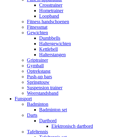
Crosstrainer
Hometrainer
Loopband
Fitness handschoenen
Fitnessmat
Gewichten
Dumbbells
Haltergewichten
Kettlebell
Halterstangen
Griptrainer
Gymball
Optrekstang
Push-up bars
Springtouw
Suspension trainer
Weerstandsband
Funsport
Badminton
Badminton set
Darts
Dartbord
Elektronisch dartbord
Tafeltennis