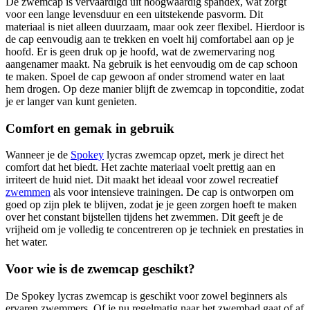
De zwemcap is vervaardigd uit hoogwaardig spandex, wat zorgt
voor een lange levensduur en een uitstekende pasvorm. Dit
materiaal is niet alleen duurzaam, maar ook zeer flexibel. Hierdoor is
de cap eenvoudig aan te trekken en voelt hij comfortabel aan op je
hoofd. Er is geen druk op je hoofd, wat de zwemervaring nog
aangenamer maakt. Na gebruik is het eenvoudig om de cap schoon
te maken. Spoel de cap gewoon af onder stromend water en laat
hem drogen. Op deze manier blijft de zwemcap in topconditie, zodat
je er langer van kunt genieten.
Comfort en gemak in gebruik
Wanneer je de
Spokey
lycras zwemcap opzet, merk je direct het
comfort dat het biedt. Het zachte materiaal voelt prettig aan en
irriteert de huid niet. Dit maakt het ideaal voor zowel recreatief
zwemmen
als voor intensieve trainingen. De cap is ontworpen om
goed op zijn plek te blijven, zodat je je geen zorgen hoeft te maken
over het constant bijstellen tijdens het zwemmen. Dit geeft je de
vrijheid om je volledig te concentreren op je techniek en prestaties in
het water.
Voor wie is de zwemcap geschikt?
De Spokey lycras zwemcap is geschikt voor zowel beginners als
ervaren zwemmers. Of je nu regelmatig naar het zwembad gaat of af