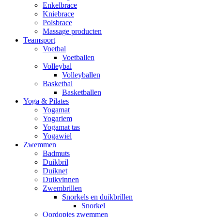
Enkelbrace
Kniebrace
Polsbrace
Massage producten
Teamsport
Voetbal
Voetballen
Volleybal
Volleyballen
Basketbal
Basketballen
Yoga & Pilates
Yogamat
Yogariem
Yogamat tas
Yogawiel
Zwemmen
Badmuts
Duikbril
Duiknet
Duikvinnen
Zwembrillen
Snorkels en duikbrillen
Snorkel
Oordopjes zwemmen