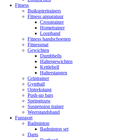
Fitness
Buikspiertrainers
Fitness apparatuur
Crosstrainer
Hometrainer
Loopband
Fitness handschoenen
Fitnessmat
Gewichten
Dumbbells
Haltergewichten
Kettlebell
Halterstangen
Griptrainer
Gymball
Optrekstang
Push-up bars
Springtouw
Suspension trainer
Weerstandsband
Funsport
Badminton
Badminton set
Darts