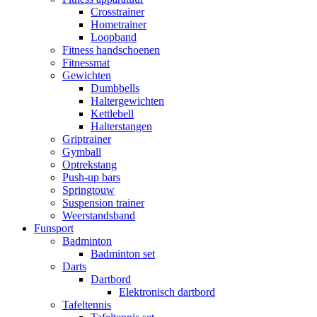
Crosstrainer
Hometrainer
Loopband
Fitness handschoenen
Fitnessmat
Gewichten
Dumbbells
Haltergewichten
Kettlebell
Halterstangen
Griptrainer
Gymball
Optrekstang
Push-up bars
Springtouw
Suspension trainer
Weerstandsband
Funsport
Badminton
Badminton set
Darts
Dartbord
Elektronisch dartbord
Tafeltennis