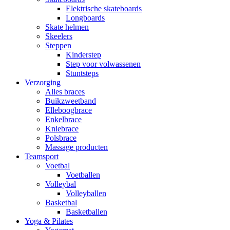
Elektrische skateboards
Longboards
Skate helmen
Skeelers
Steppen
Kinderstep
Step voor volwassenen
Stuntsteps
Verzorging
Alles braces
Buikzweetband
Elleboogbrace
Enkelbrace
Kniebrace
Polsbrace
Massage producten
Teamsport
Voetbal
Voetballen
Volleybal
Volleyballen
Basketbal
Basketballen
Yoga & Pilates