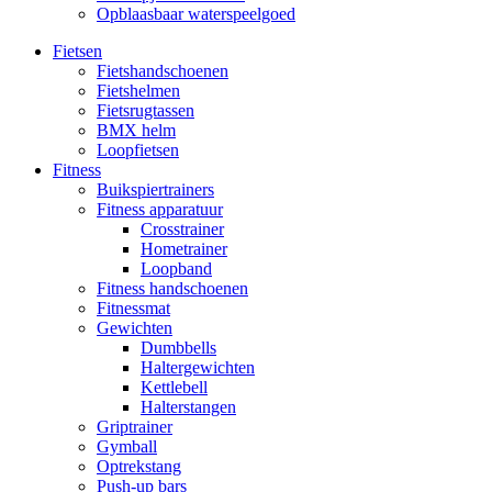
Opblaasbaar waterspeelgoed
Fietsen
Fietshandschoenen
Fietshelmen
Fietsrugtassen
BMX helm
Loopfietsen
Fitness
Buikspiertrainers
Fitness apparatuur
Crosstrainer
Hometrainer
Loopband
Fitness handschoenen
Fitnessmat
Gewichten
Dumbbells
Haltergewichten
Kettlebell
Halterstangen
Griptrainer
Gymball
Optrekstang
Push-up bars