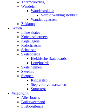
Thermokleding
Wandelen
Wandelstokken
Nordic Walking stokken
Wandelrugtassen
Zaklamp
Skaten
Inline skates
Kniebeschermers
Kogellagers
Rolschaatsen
Schaatsen
Skateboards
Elektrische skateboards
Longboards
Skate helmen
Skeelers
Steppen
Kinderstep
Step voor volwassenen
Stuntsteps
Verzorging
Alles braces
Buikzweetband
Elleboogbrace