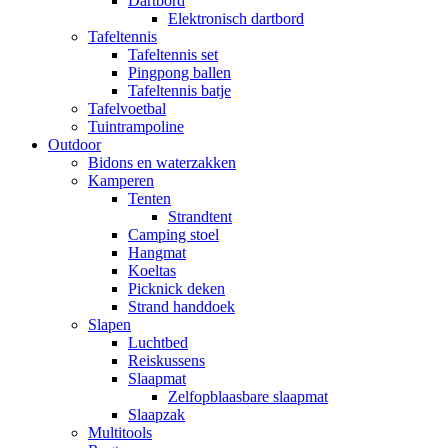
Dartbord
Elektronisch dartbord
Tafeltennis
Tafeltennis set
Pingpong ballen
Tafeltennis batje
Tafelvoetbal
Tuintrampoline
Outdoor
Bidons en waterzakken
Kamperen
Tenten
Strandtent
Camping stoel
Hangmat
Koeltas
Picknick deken
Strand handdoek
Slapen
Luchtbed
Reiskussens
Slaapmat
Zelfopblaasbare slaapmat
Slaapzak
Multitools