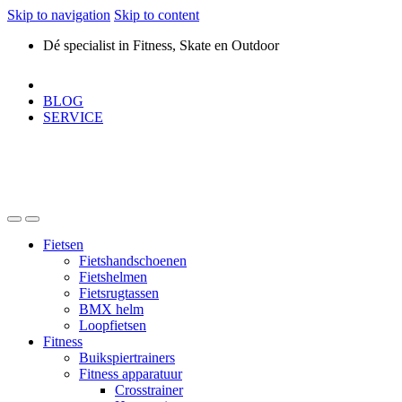
Skip to navigation
Skip to content
Dé specialist in Fitness, Skate en Outdoor
BLOG
SERVICE
Fietsen
Fietshandschoenen
Fietshelmen
Fietsrugtassen
BMX helm
Loopfietsen
Fitness
Buikspiertrainers
Fitness apparatuur
Crosstrainer