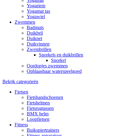
Yogamat
Yogariem
Yogamat tas
Yogawiel
Zwemmen
Badmuts
Duikbril
Duiknet
Duikvinnen
Zwembrillen
Snorkels en duikbrillen
Snorkel
Oordopjes zwemmen
Opblaasbaar waterspeelgoed
Bekijk categorieën
Fietsen
Fietshandschoenen
Fietshelmen
Fietsrugtassen
BMX helm
Loopfietsen
Fitness
Buikspiertrainers
Fitness apparatuur