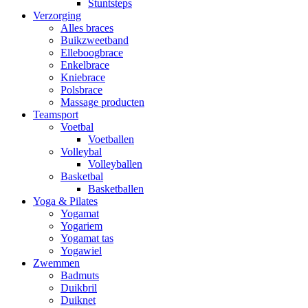
Stuntsteps
Verzorging
Alles braces
Buikzweetband
Elleboogbrace
Enkelbrace
Kniebrace
Polsbrace
Massage producten
Teamsport
Voetbal
Voetballen
Volleybal
Volleyballen
Basketbal
Basketballen
Yoga & Pilates
Yogamat
Yogariem
Yogamat tas
Yogawiel
Zwemmen
Badmuts
Duikbril
Duiknet