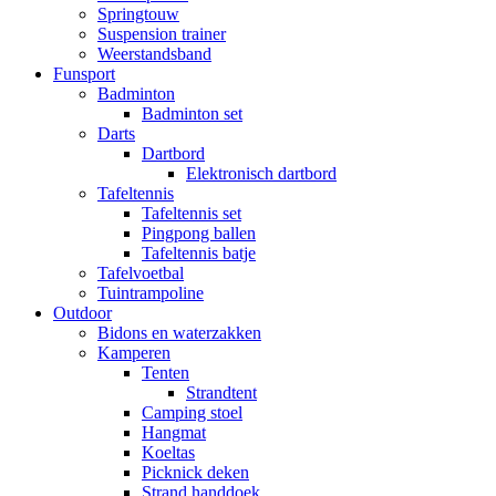
Springtouw
Suspension trainer
Weerstandsband
Funsport
Badminton
Badminton set
Darts
Dartbord
Elektronisch dartbord
Tafeltennis
Tafeltennis set
Pingpong ballen
Tafeltennis batje
Tafelvoetbal
Tuintrampoline
Outdoor
Bidons en waterzakken
Kamperen
Tenten
Strandtent
Camping stoel
Hangmat
Koeltas
Picknick deken
Strand handdoek