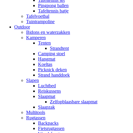
Tafeltennis set
Pingpong ballen
Tafeltennis batje
Tafelvoetbal
Tuintrampoline
Outdoor
Bidons en waterzakken
Kamperen
Tenten
Strandtent
Camping stoel
Hangmat
Koeltas
Picknick deken
Strand handdoek
Slapen
Luchtbed
Reiskussens
Slaapmat
Zelfopblaasbare slaapmat
Slaapzak
Multitools
Rugtassen
Backpacks
Fietsrugtassen