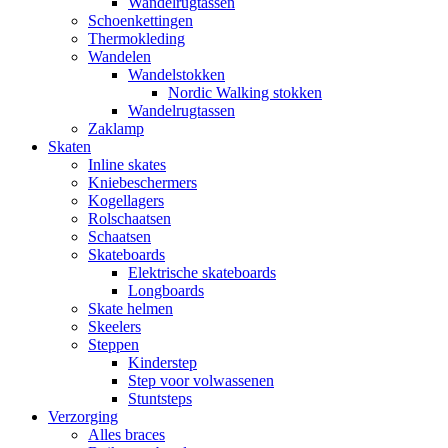
Wandelrugtassen
Schoenkettingen
Thermokleding
Wandelen
Wandelstokken
Nordic Walking stokken
Wandelrugtassen
Zaklamp
Skaten
Inline skates
Kniebeschermers
Kogellagers
Rolschaatsen
Schaatsen
Skateboards
Elektrische skateboards
Longboards
Skate helmen
Skeelers
Steppen
Kinderstep
Step voor volwassenen
Stuntsteps
Verzorging
Alles braces