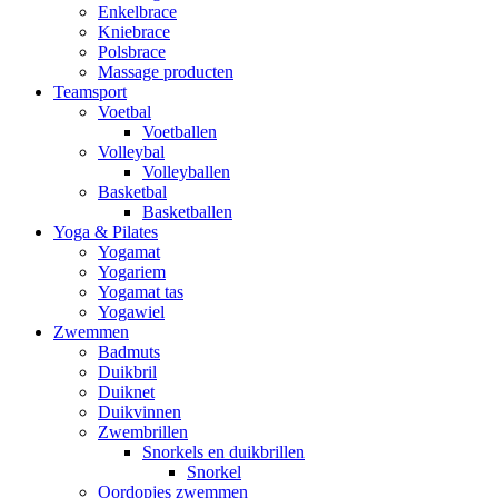
Enkelbrace
Kniebrace
Polsbrace
Massage producten
Teamsport
Voetbal
Voetballen
Volleybal
Volleyballen
Basketbal
Basketballen
Yoga & Pilates
Yogamat
Yogariem
Yogamat tas
Yogawiel
Zwemmen
Badmuts
Duikbril
Duiknet
Duikvinnen
Zwembrillen
Snorkels en duikbrillen
Snorkel
Oordopjes zwemmen