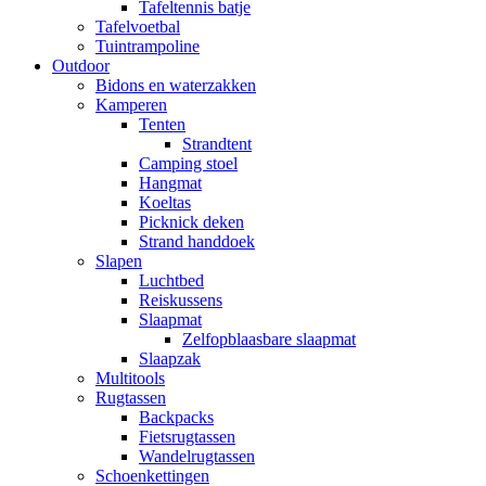
Tafeltennis batje
Tafelvoetbal
Tuintrampoline
Outdoor
Bidons en waterzakken
Kamperen
Tenten
Strandtent
Camping stoel
Hangmat
Koeltas
Picknick deken
Strand handdoek
Slapen
Luchtbed
Reiskussens
Slaapmat
Zelfopblaasbare slaapmat
Slaapzak
Multitools
Rugtassen
Backpacks
Fietsrugtassen
Wandelrugtassen
Schoenkettingen