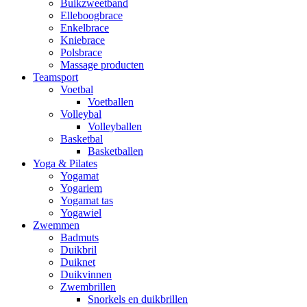
Buikzweetband
Elleboogbrace
Enkelbrace
Kniebrace
Polsbrace
Massage producten
Teamsport
Voetbal
Voetballen
Volleybal
Volleyballen
Basketbal
Basketballen
Yoga & Pilates
Yogamat
Yogariem
Yogamat tas
Yogawiel
Zwemmen
Badmuts
Duikbril
Duiknet
Duikvinnen
Zwembrillen
Snorkels en duikbrillen