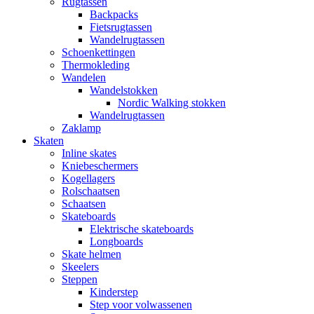
Rugtassen
Backpacks
Fietsrugtassen
Wandelrugtassen
Schoenkettingen
Thermokleding
Wandelen
Wandelstokken
Nordic Walking stokken
Wandelrugtassen
Zaklamp
Skaten
Inline skates
Kniebeschermers
Kogellagers
Rolschaatsen
Schaatsen
Skateboards
Elektrische skateboards
Longboards
Skate helmen
Skeelers
Steppen
Kinderstep
Step voor volwassenen