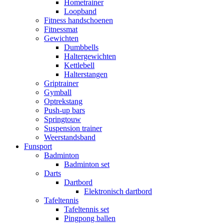
Hometrainer
Loopband
Fitness handschoenen
Fitnessmat
Gewichten
Dumbbells
Haltergewichten
Kettlebell
Halterstangen
Griptrainer
Gymball
Optrekstang
Push-up bars
Springtouw
Suspension trainer
Weerstandsband
Funsport
Badminton
Badminton set
Darts
Dartbord
Elektronisch dartbord
Tafeltennis
Tafeltennis set
Pingpong ballen