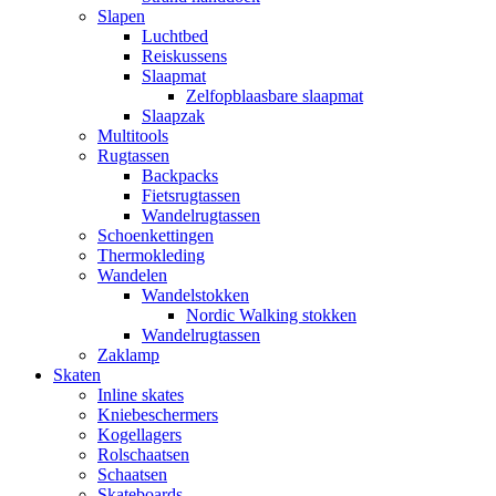
Slapen
Luchtbed
Reiskussens
Slaapmat
Zelfopblaasbare slaapmat
Slaapzak
Multitools
Rugtassen
Backpacks
Fietsrugtassen
Wandelrugtassen
Schoenkettingen
Thermokleding
Wandelen
Wandelstokken
Nordic Walking stokken
Wandelrugtassen
Zaklamp
Skaten
Inline skates
Kniebeschermers
Kogellagers
Rolschaatsen
Schaatsen
Skateboards