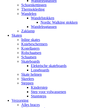
Wandelrugtassen
Schoenkettingen
Thermokleding
Wandelen
Wandelstokken
Nordic Walking stokken
Wandelrugtassen
Zaklamp
Skaten
Inline skates
Kniebeschermers
Kogellagers
Rolschaatsen
Schaatsen
Skateboards
Elektrische skateboards
Longboards
Skate helmen
Skeelers
Steppen
Kinderstep
Step voor volwassenen
Stuntsteps
Verzorging
Alles braces