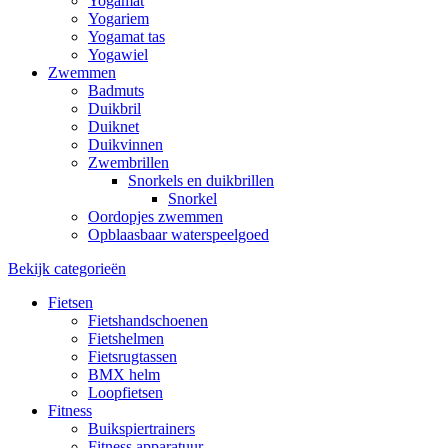
Yogamat
Yogariem
Yogamat tas
Yogawiel
Zwemmen
Badmuts
Duikbril
Duiknet
Duikvinnen
Zwembrillen
Snorkels en duikbrillen
Snorkel
Oordopjes zwemmen
Opblaasbaar waterspeelgoed
Bekijk categorieën
Fietsen
Fietshandschoenen
Fietshelmen
Fietsrugtassen
BMX helm
Loopfietsen
Fitness
Buikspiertrainers
Fitness apparatuur