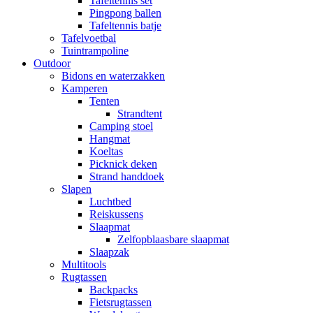
Tafeltennis set
Pingpong ballen
Tafeltennis batje
Tafelvoetbal
Tuintrampoline
Outdoor
Bidons en waterzakken
Kamperen
Tenten
Strandtent
Camping stoel
Hangmat
Koeltas
Picknick deken
Strand handdoek
Slapen
Luchtbed
Reiskussens
Slaapmat
Zelfopblaasbare slaapmat
Slaapzak
Multitools
Rugtassen
Backpacks
Fietsrugtassen