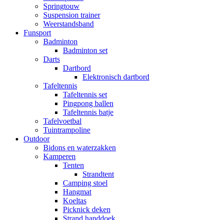
Springtouw
Suspension trainer
Weerstandsband
Funsport
Badminton
Badminton set
Darts
Dartbord
Elektronisch dartbord
Tafeltennis
Tafeltennis set
Pingpong ballen
Tafeltennis batje
Tafelvoetbal
Tuintrampoline
Outdoor
Bidons en waterzakken
Kamperen
Tenten
Strandtent
Camping stoel
Hangmat
Koeltas
Picknick deken
Strand handdoek