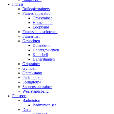
Fitness
Buikspiertrainers
Fitness apparatuur
Crosstrainer
Hometrainer
Loopband
Fitness handschoenen
Fitnessmat
Gewichten
Dumbbells
Haltergewichten
Kettlebell
Halterstangen
Griptrainer
Gymball
Optrekstang
Push-up bars
Springtouw
Suspension trainer
Weerstandsband
Funsport
Badminton
Badminton set
Darts