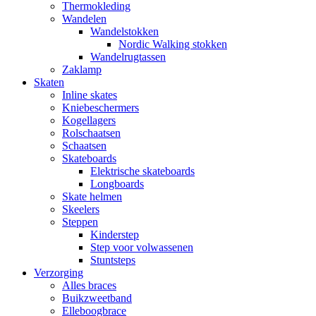
Thermokleding
Wandelen
Wandelstokken
Nordic Walking stokken
Wandelrugtassen
Zaklamp
Skaten
Inline skates
Kniebeschermers
Kogellagers
Rolschaatsen
Schaatsen
Skateboards
Elektrische skateboards
Longboards
Skate helmen
Skeelers
Steppen
Kinderstep
Step voor volwassenen
Stuntsteps
Verzorging
Alles braces
Buikzweetband
Elleboogbrace