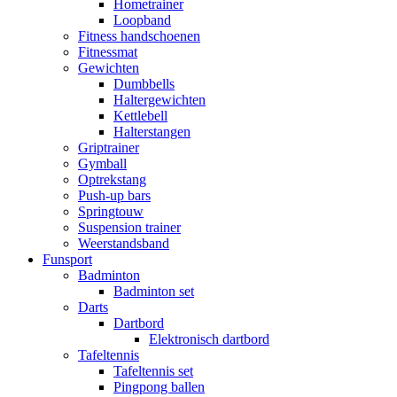
Hometrainer
Loopband
Fitness handschoenen
Fitnessmat
Gewichten
Dumbbells
Haltergewichten
Kettlebell
Halterstangen
Griptrainer
Gymball
Optrekstang
Push-up bars
Springtouw
Suspension trainer
Weerstandsband
Funsport
Badminton
Badminton set
Darts
Dartbord
Elektronisch dartbord
Tafeltennis
Tafeltennis set
Pingpong ballen