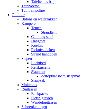
Tafeltennis batje
Tafelvoetbal
Tuintrampoline
Outdoor
Bidons en waterzakken
Kamperen
Tenten
Strandtent
Camping stoel
Hangmat
Koeltas
Picknick deken
Strand handdoek
Slapen
Luchtbed
Reiskussens
Slaapmat
Zelfopblaasbare slaapmat
Slaapzak
Multitools
Rugtassen
Backpacks
Fietsrugtassen
Wandelrugtassen
Schoenkettingen