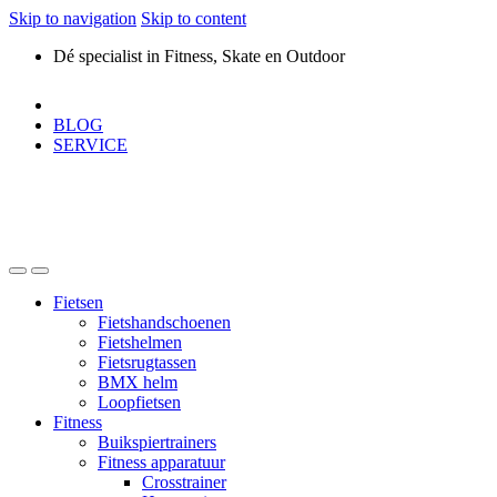
Skip to navigation
Skip to content
Dé specialist in Fitness, Skate en Outdoor
BLOG
SERVICE
Fietsen
Fietshandschoenen
Fietshelmen
Fietsrugtassen
BMX helm
Loopfietsen
Fitness
Buikspiertrainers
Fitness apparatuur
Crosstrainer