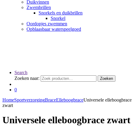
Duikvinnen
Zwembrillen
Snorkels en duikbrillen
Snorkel
Oordopjes zwemmen
Opblaasbaar waterspeelgoed
Search
Zoeken naar:
Zoeken
0
Home
Sportverzorging
Brace
Elleboogbrace
Universele elleboogbrace
zwart
Universele elleboogbrace zwart