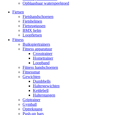
Opblaasbaar waterspeelgoed
Fietsen
Fietshandschoenen
Fietshelmen
Fietsrugtassen
BMX helm
Loopfietsen
Fitness
Buikspiertrainers
Fitness apparatuur
Crosstrainer
Hometrainer
Loopband
Fitness handschoenen
Fitnessmat
Gewichten
Dumbbells
Haltergewichten
Kettlebell
Halterstangen
Griptrainer
Gymball
Optrekstang
Push-up bars