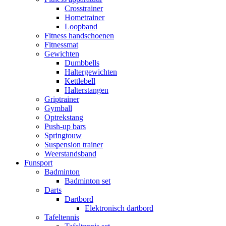
Crosstrainer
Hometrainer
Loopband
Fitness handschoenen
Fitnessmat
Gewichten
Dumbbells
Haltergewichten
Kettlebell
Halterstangen
Griptrainer
Gymball
Optrekstang
Push-up bars
Springtouw
Suspension trainer
Weerstandsband
Funsport
Badminton
Badminton set
Darts
Dartbord
Elektronisch dartbord
Tafeltennis