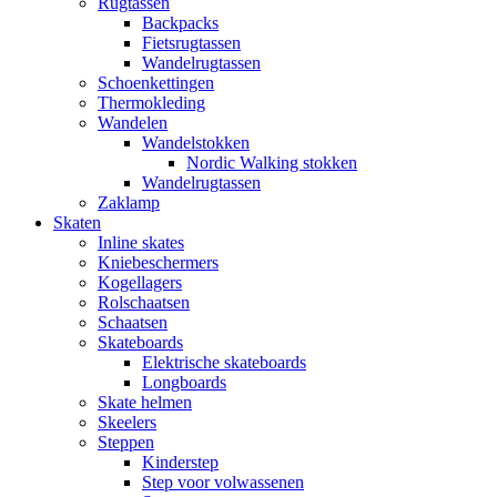
Rugtassen
Backpacks
Fietsrugtassen
Wandelrugtassen
Schoenkettingen
Thermokleding
Wandelen
Wandelstokken
Nordic Walking stokken
Wandelrugtassen
Zaklamp
Skaten
Inline skates
Kniebeschermers
Kogellagers
Rolschaatsen
Schaatsen
Skateboards
Elektrische skateboards
Longboards
Skate helmen
Skeelers
Steppen
Kinderstep
Step voor volwassenen