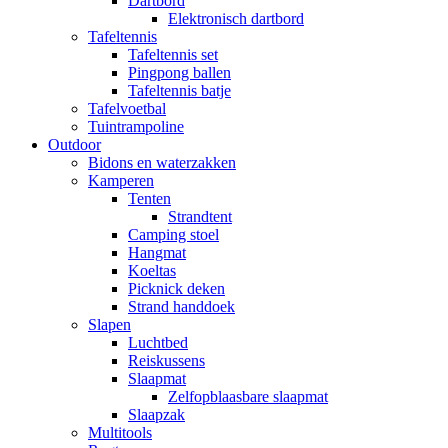
Dartbord
Elektronisch dartbord
Tafeltennis
Tafeltennis set
Pingpong ballen
Tafeltennis batje
Tafelvoetbal
Tuintrampoline
Outdoor
Bidons en waterzakken
Kamperen
Tenten
Strandtent
Camping stoel
Hangmat
Koeltas
Picknick deken
Strand handdoek
Slapen
Luchtbed
Reiskussens
Slaapmat
Zelfopblaasbare slaapmat
Slaapzak
Multitools