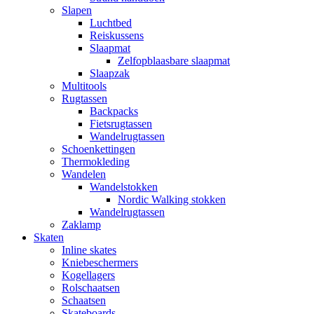
Slapen
Luchtbed
Reiskussens
Slaapmat
Zelfopblaasbare slaapmat
Slaapzak
Multitools
Rugtassen
Backpacks
Fietsrugtassen
Wandelrugtassen
Schoenkettingen
Thermokleding
Wandelen
Wandelstokken
Nordic Walking stokken
Wandelrugtassen
Zaklamp
Skaten
Inline skates
Kniebeschermers
Kogellagers
Rolschaatsen
Schaatsen
Skateboards