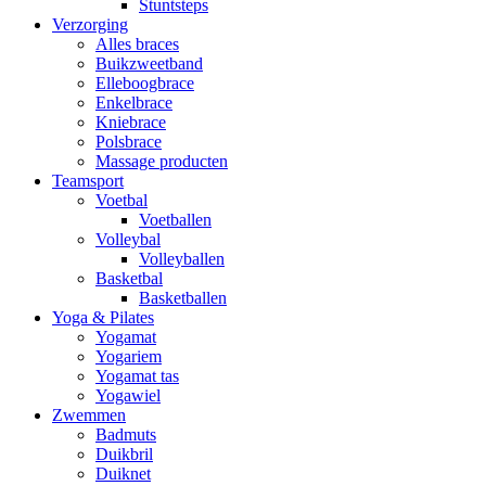
Stuntsteps
Verzorging
Alles braces
Buikzweetband
Elleboogbrace
Enkelbrace
Kniebrace
Polsbrace
Massage producten
Teamsport
Voetbal
Voetballen
Volleybal
Volleyballen
Basketbal
Basketballen
Yoga & Pilates
Yogamat
Yogariem
Yogamat tas
Yogawiel
Zwemmen
Badmuts
Duikbril
Duiknet