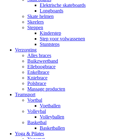
Elektrische skateboards
Longboards
Skate helmen
Skeelers
Steppen
Kinderstep
Step voor volwassenen
Stuntsteps
Verzorging
Alles braces
Buikzweetband
Elleboogbrace
Enkelbrace
Kniebrace
Polsbrace
Massage producten
Teamsport
Voetbal
Voetballen
Volleybal
Volleyballen
Basketbal
Basketballen
Yoga & Pilates