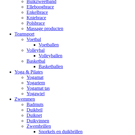
Buikzweetband
Elleboogbrace
Enkelbrace
Kniebrace
Polsbrace
Massage producten
Teamsport
Voetbal
Voetballen
Volleybal
Volleyballen
Basketbal
Basketballen
Yoga & Pilates
Yogamat
Yogariem
Yogamat tas
Yogawiel
Zwemmen
Badmuts
Duikbril
Duiknet
Duikvinnen
Zwembrillen
Snorkels en duikbrillen