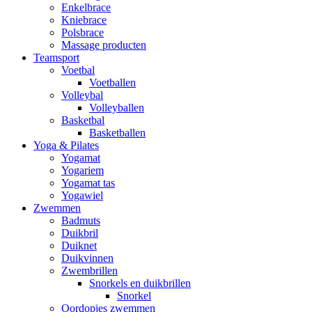
Enkelbrace
Kniebrace
Polsbrace
Massage producten
Teamsport
Voetbal
Voetballen
Volleybal
Volleyballen
Basketbal
Basketballen
Yoga & Pilates
Yogamat
Yogariem
Yogamat tas
Yogawiel
Zwemmen
Badmuts
Duikbril
Duiknet
Duikvinnen
Zwembrillen
Snorkels en duikbrillen
Snorkel
Oordopjes zwemmen