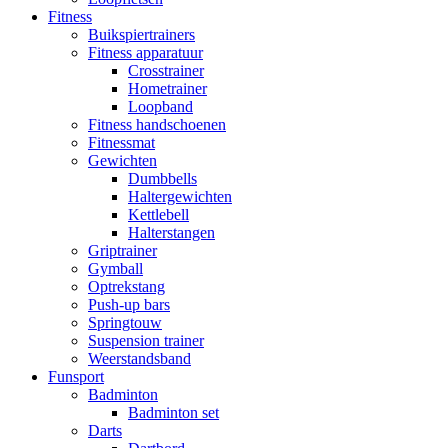
Fitness
Buikspiertrainers
Fitness apparatuur
Crosstrainer
Hometrainer
Loopband
Fitness handschoenen
Fitnessmat
Gewichten
Dumbbells
Haltergewichten
Kettlebell
Halterstangen
Griptrainer
Gymball
Optrekstang
Push-up bars
Springtouw
Suspension trainer
Weerstandsband
Funsport
Badminton
Badminton set
Darts