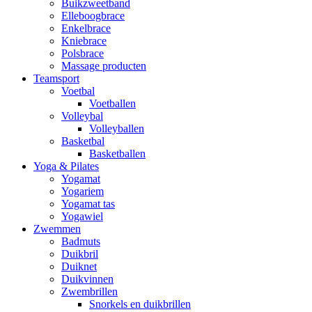
Buikzweetband
Elleboogbrace
Enkelbrace
Kniebrace
Polsbrace
Massage producten
Teamsport
Voetbal
Voetballen
Volleybal
Volleyballen
Basketbal
Basketballen
Yoga & Pilates
Yogamat
Yogariem
Yogamat tas
Yogawiel
Zwemmen
Badmuts
Duikbril
Duiknet
Duikvinnen
Zwembrillen
Snorkels en duikbrillen