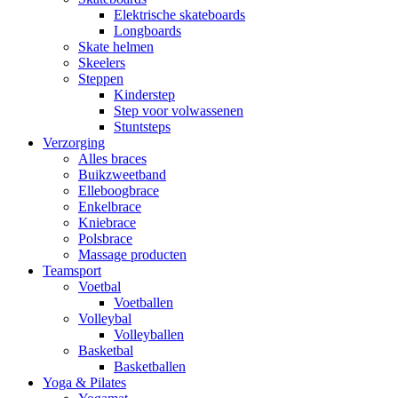
Elektrische skateboards
Longboards
Skate helmen
Skeelers
Steppen
Kinderstep
Step voor volwassenen
Stuntsteps
Verzorging
Alles braces
Buikzweetband
Elleboogbrace
Enkelbrace
Kniebrace
Polsbrace
Massage producten
Teamsport
Voetbal
Voetballen
Volleybal
Volleyballen
Basketbal
Basketballen
Yoga & Pilates