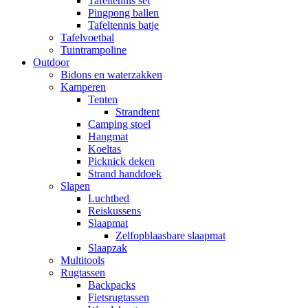
Tafeltennis set
Pingpong ballen
Tafeltennis batje
Tafelvoetbal
Tuintrampoline
Outdoor
Bidons en waterzakken
Kamperen
Tenten
Strandtent
Camping stoel
Hangmat
Koeltas
Picknick deken
Strand handdoek
Slapen
Luchtbed
Reiskussens
Slaapmat
Zelfopblaasbare slaapmat
Slaapzak
Multitools
Rugtassen
Backpacks
Fietsrugtassen