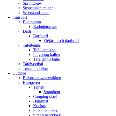
Springtouw
Suspension trainer
Weerstandsband
Funsport
Badminton
Badminton set
Darts
Dartbord
Elektronisch dartbord
Tafeltennis
Tafeltennis set
Pingpong ballen
Tafeltennis batje
Tafelvoetbal
Tuintrampoline
Outdoor
Bidons en waterzakken
Kamperen
Tenten
Strandtent
Camping stoel
Hangmat
Koeltas
Picknick deken
Strand handdoek