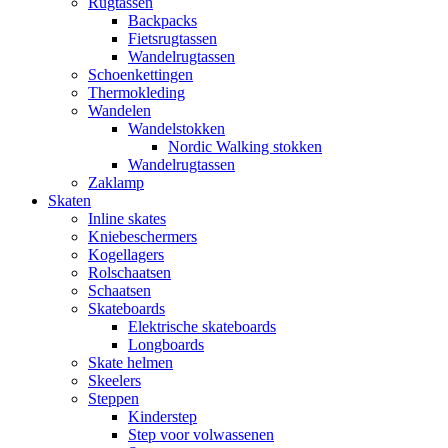
Rugtassen
Backpacks
Fietsrugtassen
Wandelrugtassen
Schoenkettingen
Thermokleding
Wandelen
Wandelstokken
Nordic Walking stokken
Wandelrugtassen
Zaklamp
Skaten
Inline skates
Kniebeschermers
Kogellagers
Rolschaatsen
Schaatsen
Skateboards
Elektrische skateboards
Longboards
Skate helmen
Skeelers
Steppen
Kinderstep
Step voor volwassenen