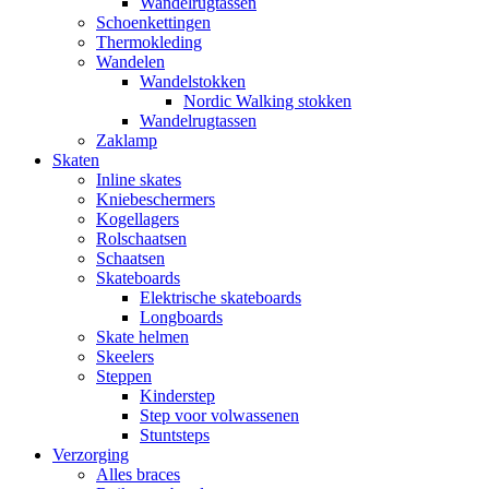
Wandelrugtassen
Schoenkettingen
Thermokleding
Wandelen
Wandelstokken
Nordic Walking stokken
Wandelrugtassen
Zaklamp
Skaten
Inline skates
Kniebeschermers
Kogellagers
Rolschaatsen
Schaatsen
Skateboards
Elektrische skateboards
Longboards
Skate helmen
Skeelers
Steppen
Kinderstep
Step voor volwassenen
Stuntsteps
Verzorging
Alles braces