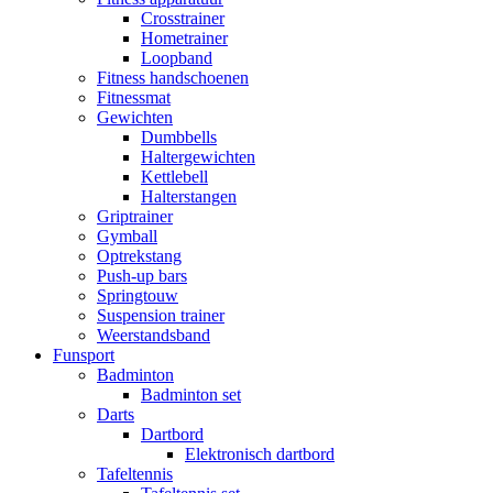
Crosstrainer
Hometrainer
Loopband
Fitness handschoenen
Fitnessmat
Gewichten
Dumbbells
Haltergewichten
Kettlebell
Halterstangen
Griptrainer
Gymball
Optrekstang
Push-up bars
Springtouw
Suspension trainer
Weerstandsband
Funsport
Badminton
Badminton set
Darts
Dartbord
Elektronisch dartbord
Tafeltennis