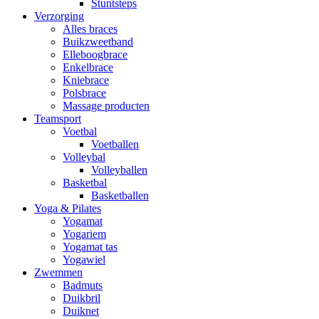
Stuntsteps
Verzorging
Alles braces
Buikzweetband
Elleboogbrace
Enkelbrace
Kniebrace
Polsbrace
Massage producten
Teamsport
Voetbal
Voetballen
Volleybal
Volleyballen
Basketbal
Basketballen
Yoga & Pilates
Yogamat
Yogariem
Yogamat tas
Yogawiel
Zwemmen
Badmuts
Duikbril
Duiknet