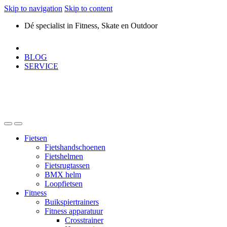
Skip to navigation
Skip to content
Dé specialist in Fitness, Skate en Outdoor
BLOG
SERVICE
Fietsen
Fietshandschoenen
Fietshelmen
Fietsrugtassen
BMX helm
Loopfietsen
Fitness
Buikspiertrainers
Fitness apparatuur
Crosstrainer