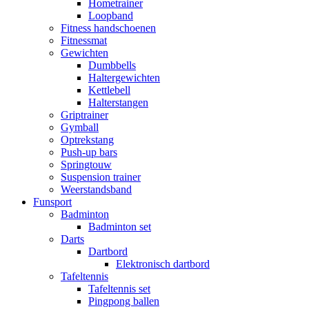
Hometrainer
Loopband
Fitness handschoenen
Fitnessmat
Gewichten
Dumbbells
Haltergewichten
Kettlebell
Halterstangen
Griptrainer
Gymball
Optrekstang
Push-up bars
Springtouw
Suspension trainer
Weerstandsband
Funsport
Badminton
Badminton set
Darts
Dartbord
Elektronisch dartbord
Tafeltennis
Tafeltennis set
Pingpong ballen