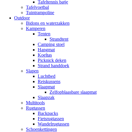
Tafeltennis batje
Tafelvoetbal
Tuintrampoline
Outdoor
Bidons en waterzakken
Kamperen
Tenten
Strandtent
Camping stoel
Hangmat
Koeltas
Picknick deken
Strand handdoek
Slapen
Luchtbed
Reiskussens
Slaapmat
Zelfopblaasbare slaapmat
Slaapzak
Multitools
Rugtassen
Backpacks
Fietsrugtassen
Wandelrugtassen
Schoenkettingen