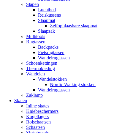
Slapen
Luchtbed
Reiskussens
Slaapmat
Zelfopblaasbare slaapmat
Slaapzak
Multitools
Rugtassen
Backpacks
Fietsrugtassen
Wandelrugtassen
Schoenkettingen
Thermokleding
Wandelen
Wandelstokken
Nordic Walking stokken
Wandelrugtassen
Zaklamp
Skaten
Inline skates
Kniebeschermers
Kogellagers
Rolschaatsen
Schaatsen
Skateboards