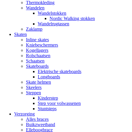
Thermokleding
Wandelen
Wandelstokken
Nordic Walking stokken
Wandelrugtassen
Zaklamp
Skaten
Inline skates
Kniebeschermers
Kogellagers
Rolschaatsen
Schaatsen
Skateboards
Elektrische skateboards
Longboards
Skate helmen
Skeelers
Steppen
Kinderstep
Step voor volwassenen
Stuntsteps
Verzorging
Alles braces
Buikzweetband
Elleboogbrace