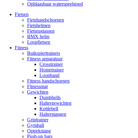
Opblaasbaar waterspeelgoed
Fietsen
Fietshandschoenen
Fietshelmen
Fietsrugtassen
BMX helm
Loopfietsen
Fitness
Buikspiertrainers
Fitness apparatuur
Crosstrainer
Hometrainer
Loopband
Fitness handschoenen
Fitnessmat
Gewichten
Dumbbells
Haltergewichten
Kettlebell
Halterstangen
Griptrainer
Gymball
Optrekstang
Push-up bars