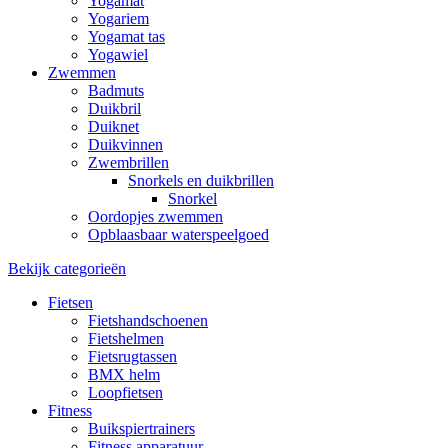
Yogamat
Yogariem
Yogamat tas
Yogawiel
Zwemmen
Badmuts
Duikbril
Duiknet
Duikvinnen
Zwembrillen
Snorkels en duikbrillen
Snorkel
Oordopjes zwemmen
Opblaasbaar waterspeelgoed
Bekijk categorieën
Fietsen
Fietshandschoenen
Fietshelmen
Fietsrugtassen
BMX helm
Loopfietsen
Fitness
Buikspiertrainers
Fitness apparatuur