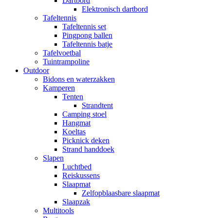
Dartbord
Elektronisch dartbord
Tafeltennis
Tafeltennis set
Pingpong ballen
Tafeltennis batje
Tafelvoetbal
Tuintrampoline
Outdoor
Bidons en waterzakken
Kamperen
Tenten
Strandtent
Camping stoel
Hangmat
Koeltas
Picknick deken
Strand handdoek
Slapen
Luchtbed
Reiskussens
Slaapmat
Zelfopblaasbare slaapmat
Slaapzak
Multitools