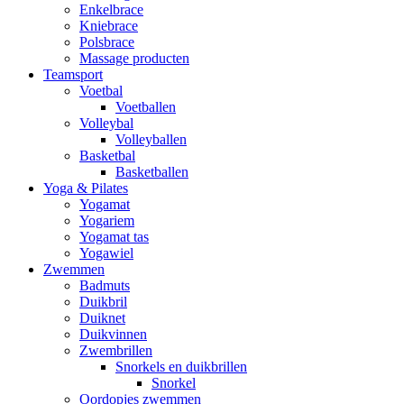
Enkelbrace
Kniebrace
Polsbrace
Massage producten
Teamsport
Voetbal
Voetballen
Volleybal
Volleyballen
Basketbal
Basketballen
Yoga & Pilates
Yogamat
Yogariem
Yogamat tas
Yogawiel
Zwemmen
Badmuts
Duikbril
Duiknet
Duikvinnen
Zwembrillen
Snorkels en duikbrillen
Snorkel
Oordopjes zwemmen