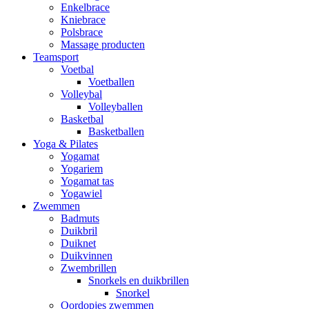
Enkelbrace
Kniebrace
Polsbrace
Massage producten
Teamsport
Voetbal
Voetballen
Volleybal
Volleyballen
Basketbal
Basketballen
Yoga & Pilates
Yogamat
Yogariem
Yogamat tas
Yogawiel
Zwemmen
Badmuts
Duikbril
Duiknet
Duikvinnen
Zwembrillen
Snorkels en duikbrillen
Snorkel
Oordopjes zwemmen