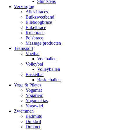
Stuntsteps
Verzorging
Alles braces
Buikzweetband
Elleboogbrace
Enkelbrace
Kniebrace
Polsbrace
Massage producten
Teamsport
Voetbal
Voetballen
Volleybal
Volleyballen
Basketbal
Basketballen
Yoga & Pilates
Yogamat
Yogariem
Yogamat tas
Yogawiel
Zwemmen
Badmuts
Duikbril
Duiknet