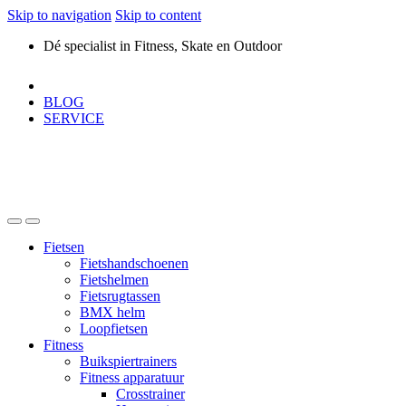
Skip to navigation
Skip to content
Dé specialist in Fitness, Skate en Outdoor
BLOG
SERVICE
Fietsen
Fietshandschoenen
Fietshelmen
Fietsrugtassen
BMX helm
Loopfietsen
Fitness
Buikspiertrainers
Fitness apparatuur
Crosstrainer