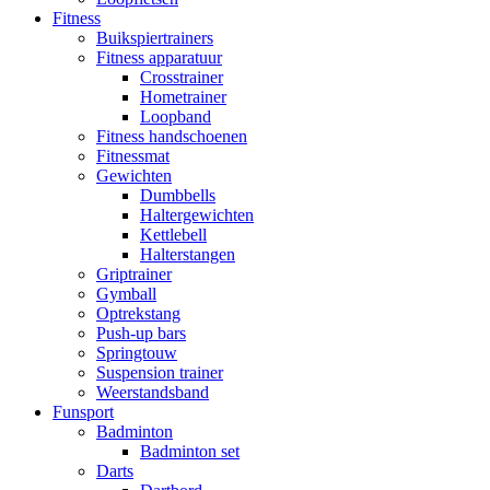
Fitness
Buikspiertrainers
Fitness apparatuur
Crosstrainer
Hometrainer
Loopband
Fitness handschoenen
Fitnessmat
Gewichten
Dumbbells
Haltergewichten
Kettlebell
Halterstangen
Griptrainer
Gymball
Optrekstang
Push-up bars
Springtouw
Suspension trainer
Weerstandsband
Funsport
Badminton
Badminton set
Darts