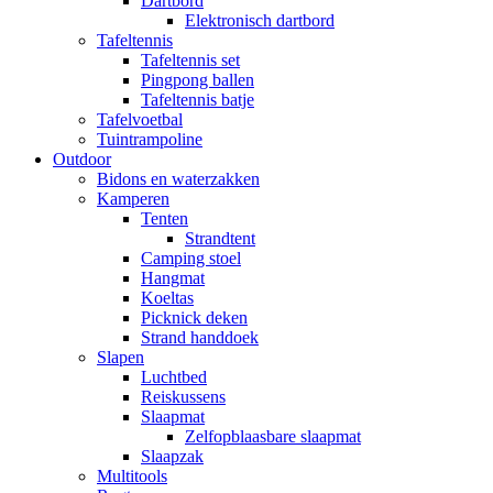
Dartbord
Elektronisch dartbord
Tafeltennis
Tafeltennis set
Pingpong ballen
Tafeltennis batje
Tafelvoetbal
Tuintrampoline
Outdoor
Bidons en waterzakken
Kamperen
Tenten
Strandtent
Camping stoel
Hangmat
Koeltas
Picknick deken
Strand handdoek
Slapen
Luchtbed
Reiskussens
Slaapmat
Zelfopblaasbare slaapmat
Slaapzak
Multitools