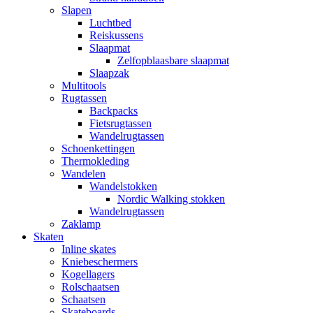
Slapen
Luchtbed
Reiskussens
Slaapmat
Zelfopblaasbare slaapmat
Slaapzak
Multitools
Rugtassen
Backpacks
Fietsrugtassen
Wandelrugtassen
Schoenkettingen
Thermokleding
Wandelen
Wandelstokken
Nordic Walking stokken
Wandelrugtassen
Zaklamp
Skaten
Inline skates
Kniebeschermers
Kogellagers
Rolschaatsen
Schaatsen
Skateboards