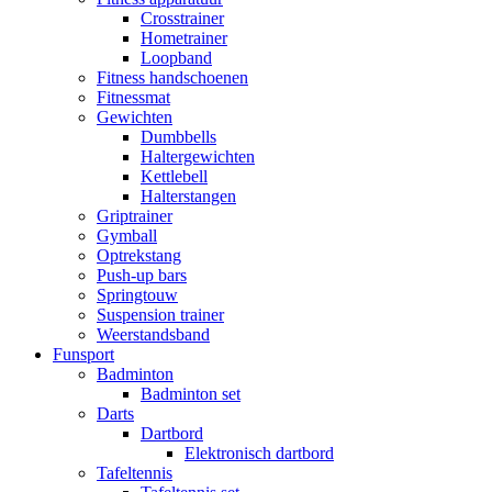
Crosstrainer
Hometrainer
Loopband
Fitness handschoenen
Fitnessmat
Gewichten
Dumbbells
Haltergewichten
Kettlebell
Halterstangen
Griptrainer
Gymball
Optrekstang
Push-up bars
Springtouw
Suspension trainer
Weerstandsband
Funsport
Badminton
Badminton set
Darts
Dartbord
Elektronisch dartbord
Tafeltennis