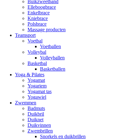
Buikzweetband
Elleboogbrace
Enkelbrace
Kniebrace
Polsbrace
Massage producten
Teamsport
Voetbal
Voetballen
Volleybal
Volleyballen
Basketbal
Basketballen
Yoga & Pilates
Yogamat
Yogariem
Yogamat tas
Yogawiel
Zwemmen
Badmuts
Duikbril
Duiknet
Duikvinnen
Zwembrillen
Snorkels en duikbrillen