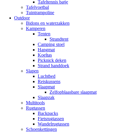
Tafeltennis batje
Tafelvoetbal
Tuintrampoline
Outdoor
Bidons en waterzakken
Kamperen
Tenten
Strandtent
Camping stoel
Hangmat
Koeltas
Picknick deken
Strand handdoek
Slapen
Luchtbed
Reiskussens
Slaapmat
Zelfopblaasbare slaapmat
Slaapzak
Multitools
Rugtassen
Backpacks
Fietsrugtassen
Wandelrugtassen
Schoenkettingen