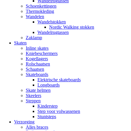
Wandelrugtassen
Schoenkettingen
Thermokleding
Wandelen
Wandelstokken
Nordic Walking stokken
Wandelrugtassen
Zaklamp
Skaten
Inline skates
Kniebeschermers
Kogellagers
Rolschaatsen
Schaatsen
Skateboards
Elektrische skateboards
Longboards
Skate helmen
Skeelers
Steppen
Kinderstep
Step voor volwassenen
Stuntsteps
Verzorging
Alles braces