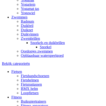
Yogamat
Yogariem
Yogamat tas
Yogawiel
Zwemmen
Badmuts
Duikbril
Duiknet
Duikvinnen
Zwembrillen
Snorkels en duikbrillen
Snorkel
Oordopjes zwemmen
Opblaasbaar waterspeelgoed
Bekijk categorieën
Fietsen
Fietshandschoenen
Fietshelmen
Fietsrugtassen
BMX helm
Loopfietsen
Fitness
Buikspiertrainers
Fitness apparatuur