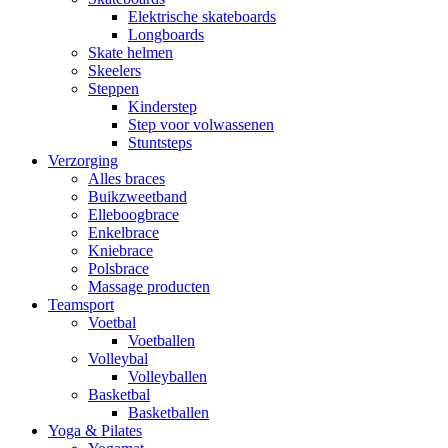
Elektrische skateboards
Longboards
Skate helmen
Skeelers
Steppen
Kinderstep
Step voor volwassenen
Stuntsteps
Verzorging
Alles braces
Buikzweetband
Elleboogbrace
Enkelbrace
Kniebrace
Polsbrace
Massage producten
Teamsport
Voetbal
Voetballen
Volleybal
Volleyballen
Basketbal
Basketballen
Yoga & Pilates