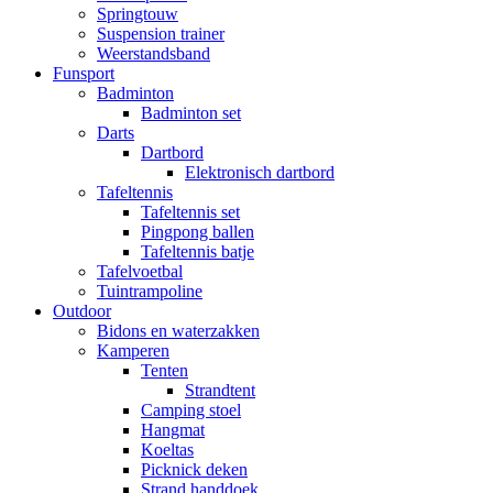
Springtouw
Suspension trainer
Weerstandsband
Funsport
Badminton
Badminton set
Darts
Dartbord
Elektronisch dartbord
Tafeltennis
Tafeltennis set
Pingpong ballen
Tafeltennis batje
Tafelvoetbal
Tuintrampoline
Outdoor
Bidons en waterzakken
Kamperen
Tenten
Strandtent
Camping stoel
Hangmat
Koeltas
Picknick deken
Strand handdoek