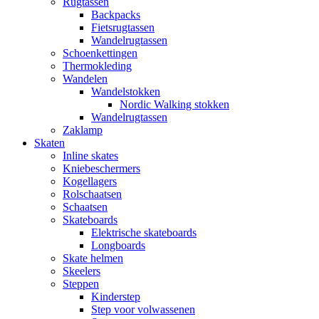
Rugtassen
Backpacks
Fietsrugtassen
Wandelrugtassen
Schoenkettingen
Thermokleding
Wandelen
Wandelstokken
Nordic Walking stokken
Wandelrugtassen
Zaklamp
Skaten
Inline skates
Kniebeschermers
Kogellagers
Rolschaatsen
Schaatsen
Skateboards
Elektrische skateboards
Longboards
Skate helmen
Skeelers
Steppen
Kinderstep
Step voor volwassenen