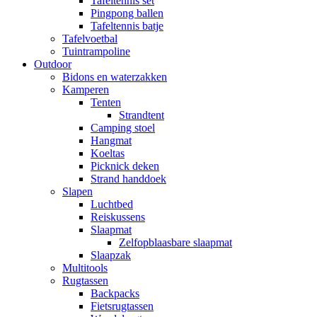
Tafeltennis set
Pingpong ballen
Tafeltennis batje
Tafelvoetbal
Tuintrampoline
Outdoor
Bidons en waterzakken
Kamperen
Tenten
Strandtent
Camping stoel
Hangmat
Koeltas
Picknick deken
Strand handdoek
Slapen
Luchtbed
Reiskussens
Slaapmat
Zelfopblaasbare slaapmat
Slaapzak
Multitools
Rugtassen
Backpacks
Fietsrugtassen