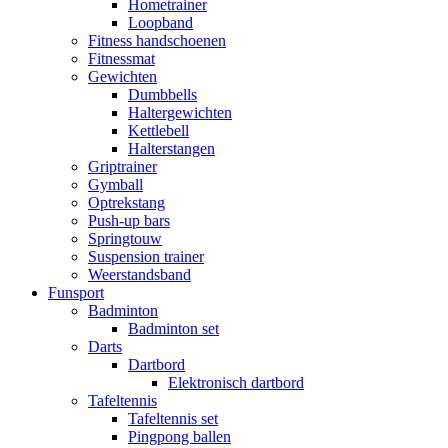
Hometrainer
Loopband
Fitness handschoenen
Fitnessmat
Gewichten
Dumbbells
Haltergewichten
Kettlebell
Halterstangen
Griptrainer
Gymball
Optrekstang
Push-up bars
Springtouw
Suspension trainer
Weerstandsband
Funsport
Badminton
Badminton set
Darts
Dartbord
Elektronisch dartbord
Tafeltennis
Tafeltennis set
Pingpong ballen