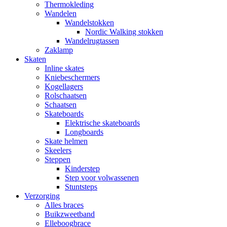
Thermokleding
Wandelen
Wandelstokken
Nordic Walking stokken
Wandelrugtassen
Zaklamp
Skaten
Inline skates
Kniebeschermers
Kogellagers
Rolschaatsen
Schaatsen
Skateboards
Elektrische skateboards
Longboards
Skate helmen
Skeelers
Steppen
Kinderstep
Step voor volwassenen
Stuntsteps
Verzorging
Alles braces
Buikzweetband
Elleboogbrace