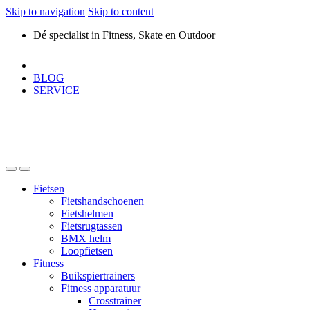
Skip to navigation
Skip to content
Dé specialist in Fitness, Skate en Outdoor
BLOG
SERVICE
Fietsen
Fietshandschoenen
Fietshelmen
Fietsrugtassen
BMX helm
Loopfietsen
Fitness
Buikspiertrainers
Fitness apparatuur
Crosstrainer