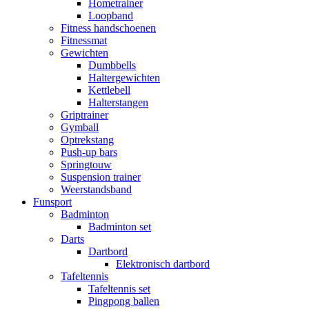
Hometrainer
Loopband
Fitness handschoenen
Fitnessmat
Gewichten
Dumbbells
Haltergewichten
Kettlebell
Halterstangen
Griptrainer
Gymball
Optrekstang
Push-up bars
Springtouw
Suspension trainer
Weerstandsband
Funsport
Badminton
Badminton set
Darts
Dartbord
Elektronisch dartbord
Tafeltennis
Tafeltennis set
Pingpong ballen