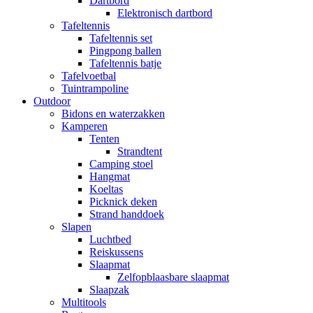
Dartbord
Elektronisch dartbord
Tafeltennis
Tafeltennis set
Pingpong ballen
Tafeltennis batje
Tafelvoetbal
Tuintrampoline
Outdoor
Bidons en waterzakken
Kamperen
Tenten
Strandtent
Camping stoel
Hangmat
Koeltas
Picknick deken
Strand handdoek
Slapen
Luchtbed
Reiskussens
Slaapmat
Zelfopblaasbare slaapmat
Slaapzak
Multitools