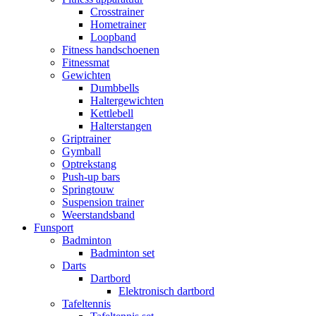
Crosstrainer
Hometrainer
Loopband
Fitness handschoenen
Fitnessmat
Gewichten
Dumbbells
Haltergewichten
Kettlebell
Halterstangen
Griptrainer
Gymball
Optrekstang
Push-up bars
Springtouw
Suspension trainer
Weerstandsband
Funsport
Badminton
Badminton set
Darts
Dartbord
Elektronisch dartbord
Tafeltennis