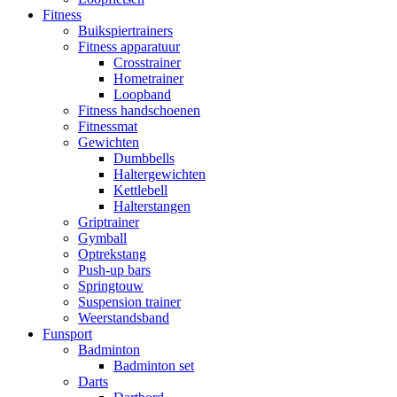
Fitness
Buikspiertrainers
Fitness apparatuur
Crosstrainer
Hometrainer
Loopband
Fitness handschoenen
Fitnessmat
Gewichten
Dumbbells
Haltergewichten
Kettlebell
Halterstangen
Griptrainer
Gymball
Optrekstang
Push-up bars
Springtouw
Suspension trainer
Weerstandsband
Funsport
Badminton
Badminton set
Darts