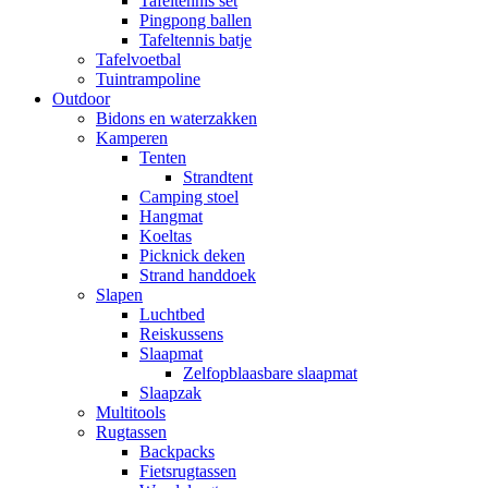
Tafeltennis set
Pingpong ballen
Tafeltennis batje
Tafelvoetbal
Tuintrampoline
Outdoor
Bidons en waterzakken
Kamperen
Tenten
Strandtent
Camping stoel
Hangmat
Koeltas
Picknick deken
Strand handdoek
Slapen
Luchtbed
Reiskussens
Slaapmat
Zelfopblaasbare slaapmat
Slaapzak
Multitools
Rugtassen
Backpacks
Fietsrugtassen