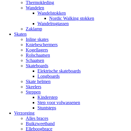
Thermokleding
Wandelen
Wandelstokken
Nordic Walking stokken
Wandelrugtassen
Zaklamp
Skaten
Inline skates
Kniebeschermers
Kogellagers
Rolschaatsen
Schaatsen
Skateboards
Elektrische skateboards
Longboards
Skate helmen
Skeelers
Steppen
Kinderstep
Step voor volwassenen
Stuntsteps
Verzorging
Alles braces
Buikzweetband
Elleboogbrace