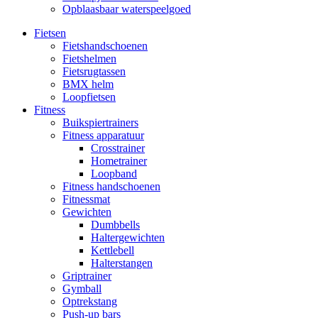
Opblaasbaar waterspeelgoed
Fietsen
Fietshandschoenen
Fietshelmen
Fietsrugtassen
BMX helm
Loopfietsen
Fitness
Buikspiertrainers
Fitness apparatuur
Crosstrainer
Hometrainer
Loopband
Fitness handschoenen
Fitnessmat
Gewichten
Dumbbells
Haltergewichten
Kettlebell
Halterstangen
Griptrainer
Gymball
Optrekstang
Push-up bars