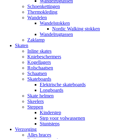
Wandelrugtassen
Schoenkettingen
Thermokleding
Wandelen
Wandelstokken
Nordic Walking stokken
Wandelrugtassen
Zaklamp
Skaten
Inline skates
Kniebeschermers
Kogellagers
Rolschaatsen
Schaatsen
Skateboards
Elektrische skateboards
Longboards
Skate helmen
Skeelers
Steppen
Kinderstep
Step voor volwassenen
Stuntsteps
Verzorging
Alles braces