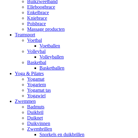
Buikzweetband
Elleboogbrace
Enkelbrace
Kniebrace
Polsbrace
Massage producten
Teamsport
Voetbal
Voetballen
Volleybal
Volleyballen
Basketbal
Basketballen
Yoga & Pilates
Yogamat
Yogariem
Yogamat tas
Yogawiel
Zwemmen
Badmuts
Duikbril
Duiknet
Duikvinnen
Zwembrillen
Snorkels en duikbrillen