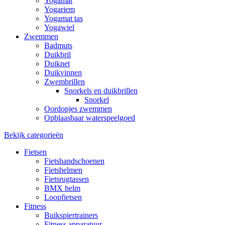
Yogamat
Yogariem
Yogamat tas
Yogawiel
Zwemmen
Badmuts
Duikbril
Duiknet
Duikvinnen
Zwembrillen
Snorkels en duikbrillen
Snorkel
Oordopjes zwemmen
Opblaasbaar waterspeelgoed
Bekijk categorieën
Fietsen
Fietshandschoenen
Fietshelmen
Fietsrugtassen
BMX helm
Loopfietsen
Fitness
Buikspiertrainers
Fitness apparatuur