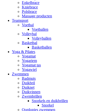
Enkelbrace
Kniebrace
Polsbrace
Massage producten
Teamsport
Voetbal
Voetballen
Volleybal
Volleyballen
Basketbal
Basketballen
Yoga & Pilates
Yogamat
Yogariem
Yogamat tas
Yogawiel
Zwemmen
Badmuts
Duikbril
Duiknet
Duikvinnen
Zwembrillen
Snorkels en duikbrillen
Snorkel
Oordopjes zwemmen