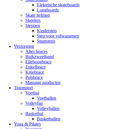
Elektrische skateboards
Longboards
Skate helmen
Skeelers
Steppen
Kinderstep
Step voor volwassenen
Stuntsteps
Verzorging
Alles braces
Buikzweetband
Elleboogbrace
Enkelbrace
Kniebrace
Polsbrace
Massage producten
Teamsport
Voetbal
Voetballen
Volleybal
Volleyballen
Basketbal
Basketballen
Yoga & Pilates