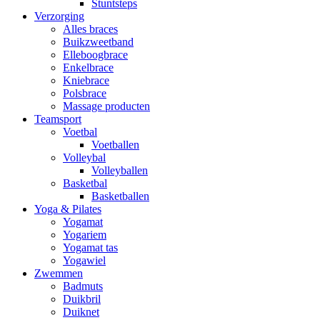
Stuntsteps
Verzorging
Alles braces
Buikzweetband
Elleboogbrace
Enkelbrace
Kniebrace
Polsbrace
Massage producten
Teamsport
Voetbal
Voetballen
Volleybal
Volleyballen
Basketbal
Basketballen
Yoga & Pilates
Yogamat
Yogariem
Yogamat tas
Yogawiel
Zwemmen
Badmuts
Duikbril
Duiknet