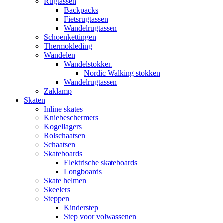
Rugtassen
Backpacks
Fietsrugtassen
Wandelrugtassen
Schoenkettingen
Thermokleding
Wandelen
Wandelstokken
Nordic Walking stokken
Wandelrugtassen
Zaklamp
Skaten
Inline skates
Kniebeschermers
Kogellagers
Rolschaatsen
Schaatsen
Skateboards
Elektrische skateboards
Longboards
Skate helmen
Skeelers
Steppen
Kinderstep
Step voor volwassenen