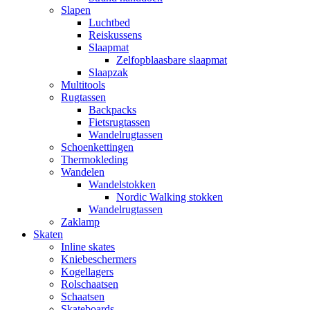
Slapen
Luchtbed
Reiskussens
Slaapmat
Zelfopblaasbare slaapmat
Slaapzak
Multitools
Rugtassen
Backpacks
Fietsrugtassen
Wandelrugtassen
Schoenkettingen
Thermokleding
Wandelen
Wandelstokken
Nordic Walking stokken
Wandelrugtassen
Zaklamp
Skaten
Inline skates
Kniebeschermers
Kogellagers
Rolschaatsen
Schaatsen
Skateboards