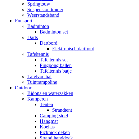
Springtouw
Suspension trainer
Weerstandsband
Funsport
Badminton
Badminton set
Darts
Dartbord
Elektronisch dartbord
Tafeltennis
Tafeltennis set
Pingpong ballen
Tafeltennis batje
Tafelvoetbal
Tuintrampoline
Outdoor
Bidons en waterzakken
Kamperen
Tenten
Strandtent
Camping stoel
Hangmat
Koeltas
Picknick deken
Strand handdoek