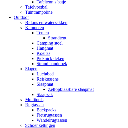
Tafeltennis batje
Tafelvoetbal
Tuintrampoline
Outdoor
Bidons en waterzakken
Kamperen
Tenten
Strandtent
Camping stoel
Hangmat
Koeltas
Picknick deken
Strand handdoek
Slapen
Luchtbed
Reiskussens
Slaapmat
Zelfopblaasbare slaapmat
Slaapzak
Multitools
Rugtassen
Backpacks
Fietsrugtassen
Wandelrugtassen
Schoenkettingen