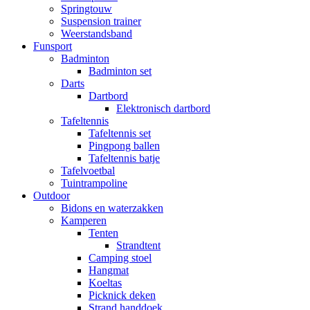
Springtouw
Suspension trainer
Weerstandsband
Funsport
Badminton
Badminton set
Darts
Dartbord
Elektronisch dartbord
Tafeltennis
Tafeltennis set
Pingpong ballen
Tafeltennis batje
Tafelvoetbal
Tuintrampoline
Outdoor
Bidons en waterzakken
Kamperen
Tenten
Strandtent
Camping stoel
Hangmat
Koeltas
Picknick deken
Strand handdoek