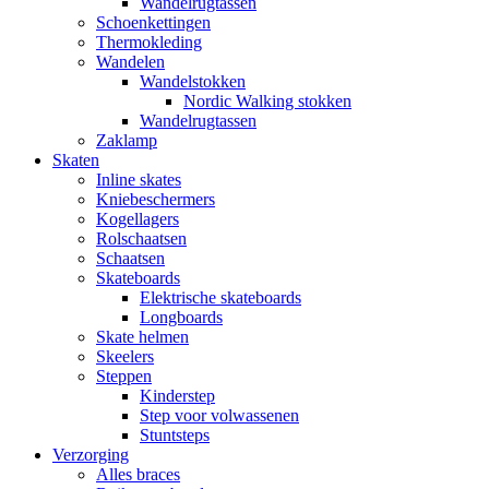
Wandelrugtassen
Schoenkettingen
Thermokleding
Wandelen
Wandelstokken
Nordic Walking stokken
Wandelrugtassen
Zaklamp
Skaten
Inline skates
Kniebeschermers
Kogellagers
Rolschaatsen
Schaatsen
Skateboards
Elektrische skateboards
Longboards
Skate helmen
Skeelers
Steppen
Kinderstep
Step voor volwassenen
Stuntsteps
Verzorging
Alles braces