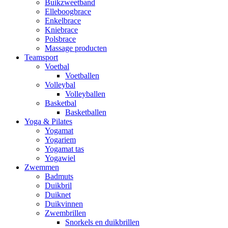
Buikzweetband
Elleboogbrace
Enkelbrace
Kniebrace
Polsbrace
Massage producten
Teamsport
Voetbal
Voetballen
Volleybal
Volleyballen
Basketbal
Basketballen
Yoga & Pilates
Yogamat
Yogariem
Yogamat tas
Yogawiel
Zwemmen
Badmuts
Duikbril
Duiknet
Duikvinnen
Zwembrillen
Snorkels en duikbrillen