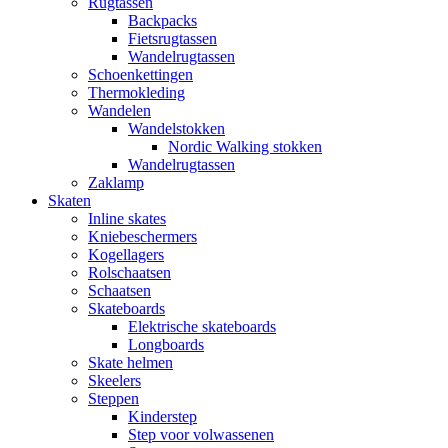
Rugtassen
Backpacks
Fietsrugtassen
Wandelrugtassen
Schoenkettingen
Thermokleding
Wandelen
Wandelstokken
Nordic Walking stokken
Wandelrugtassen
Zaklamp
Skaten
Inline skates
Kniebeschermers
Kogellagers
Rolschaatsen
Schaatsen
Skateboards
Elektrische skateboards
Longboards
Skate helmen
Skeelers
Steppen
Kinderstep
Step voor volwassenen