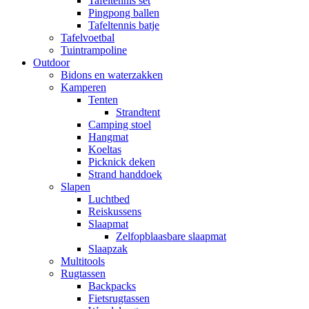
Tafeltennis set
Pingpong ballen
Tafeltennis batje
Tafelvoetbal
Tuintrampoline
Outdoor
Bidons en waterzakken
Kamperen
Tenten
Strandtent
Camping stoel
Hangmat
Koeltas
Picknick deken
Strand handdoek
Slapen
Luchtbed
Reiskussens
Slaapmat
Zelfopblaasbare slaapmat
Slaapzak
Multitools
Rugtassen
Backpacks
Fietsrugtassen