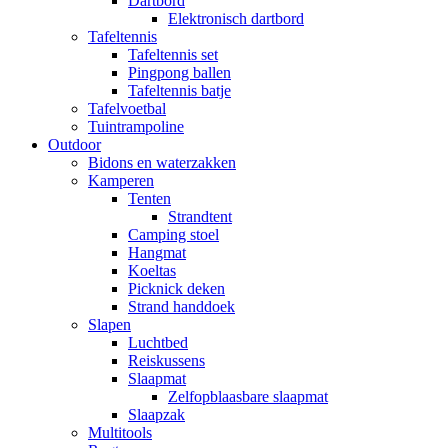
Dartbord
Elektronisch dartbord
Tafeltennis
Tafeltennis set
Pingpong ballen
Tafeltennis batje
Tafelvoetbal
Tuintrampoline
Outdoor
Bidons en waterzakken
Kamperen
Tenten
Strandtent
Camping stoel
Hangmat
Koeltas
Picknick deken
Strand handdoek
Slapen
Luchtbed
Reiskussens
Slaapmat
Zelfopblaasbare slaapmat
Slaapzak
Multitools