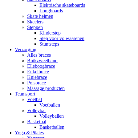
Elektrische skateboards
Longboards
Skate helmen
Skeelers
Steppen
Kinderstep
Step voor volwassenen
Stuntsteps
Verzorging
Alles braces
Buikzweetband
Elleboogbrace
Enkelbrace
Kniebrace
Polsbrace
Massage producten
Teamsport
Voetbal
Voetballen
Volleybal
Volleyballen
Basketbal
Basketballen
Yoga & Pilates