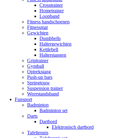
Crosstrainer
Hometrainer
Loopband
Fitness handschoenen
Fitnessmat
Gewichten
Dumbbells
Haltergewichten
Kettlebell
Halterstangen
Griptrainer
Gymball
Optrekstang
Push-up bars
Springtouw
Suspension trainer
Weerstandsband
Funsport
Badminton
Badminton set
Darts
Dartbord
Elektronisch dartbord
Tafeltennis