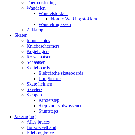
Thermokleding
Wandelen
Wandelstokken
Nordic Walking stokken
Wandelrugtassen
Zaklamp
Skaten
Inline skates
Kniebeschermers
Kogellagers
Rolschaatsen
Schaatsen
Skateboards
Elektrische skateboards
Longboards
Skate helmen
Skeelers
Steppen
Kinderstep
Step voor volwassenen
Stuntsteps
Verzorging
Alles braces
Buikzweetband
Elleboogbrace