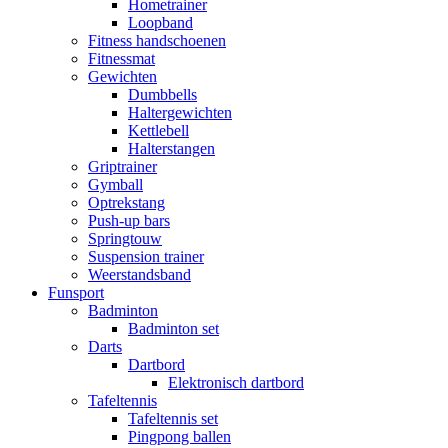
Hometrainer
Loopband
Fitness handschoenen
Fitnessmat
Gewichten
Dumbbells
Haltergewichten
Kettlebell
Halterstangen
Griptrainer
Gymball
Optrekstang
Push-up bars
Springtouw
Suspension trainer
Weerstandsband
Funsport
Badminton
Badminton set
Darts
Dartbord
Elektronisch dartbord
Tafeltennis
Tafeltennis set
Pingpong ballen