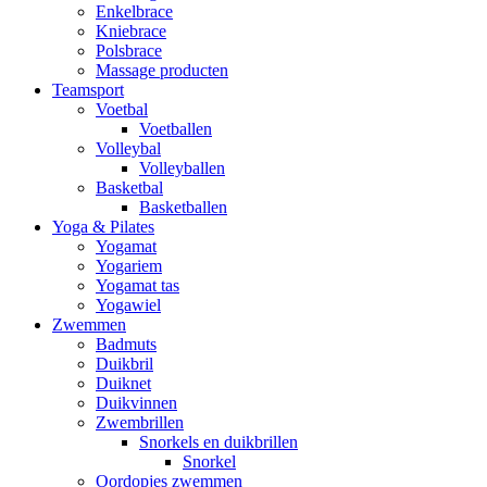
Enkelbrace
Kniebrace
Polsbrace
Massage producten
Teamsport
Voetbal
Voetballen
Volleybal
Volleyballen
Basketbal
Basketballen
Yoga & Pilates
Yogamat
Yogariem
Yogamat tas
Yogawiel
Zwemmen
Badmuts
Duikbril
Duiknet
Duikvinnen
Zwembrillen
Snorkels en duikbrillen
Snorkel
Oordopjes zwemmen