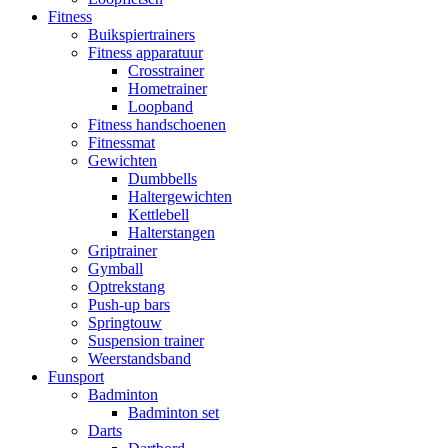
Fitness
Buikspiertrainers
Fitness apparatuur
Crosstrainer
Hometrainer
Loopband
Fitness handschoenen
Fitnessmat
Gewichten
Dumbbells
Haltergewichten
Kettlebell
Halterstangen
Griptrainer
Gymball
Optrekstang
Push-up bars
Springtouw
Suspension trainer
Weerstandsband
Funsport
Badminton
Badminton set
Darts