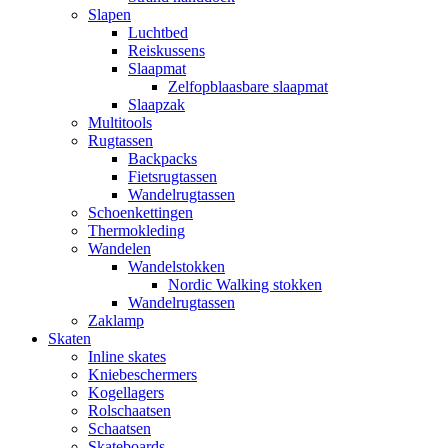
Slapen
Luchtbed
Reiskussens
Slaapmat
Zelfopblaasbare slaapmat
Slaapzak
Multitools
Rugtassen
Backpacks
Fietsrugtassen
Wandelrugtassen
Schoenkettingen
Thermokleding
Wandelen
Wandelstokken
Nordic Walking stokken
Wandelrugtassen
Zaklamp
Skaten
Inline skates
Kniebeschermers
Kogellagers
Rolschaatsen
Schaatsen
Skateboards