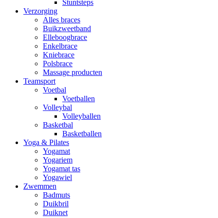
Stuntsteps
Verzorging
Alles braces
Buikzweetband
Elleboogbrace
Enkelbrace
Kniebrace
Polsbrace
Massage producten
Teamsport
Voetbal
Voetballen
Volleybal
Volleyballen
Basketbal
Basketballen
Yoga & Pilates
Yogamat
Yogariem
Yogamat tas
Yogawiel
Zwemmen
Badmuts
Duikbril
Duiknet