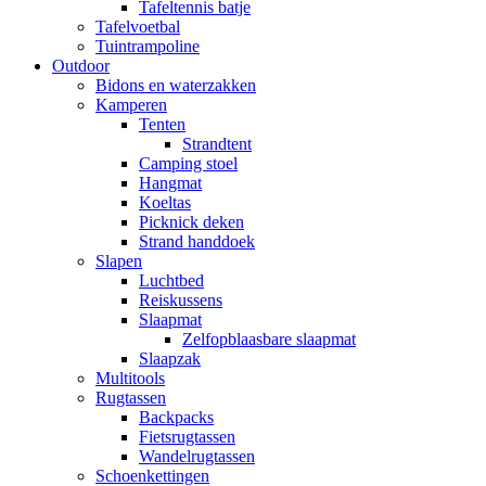
Tafeltennis batje
Tafelvoetbal
Tuintrampoline
Outdoor
Bidons en waterzakken
Kamperen
Tenten
Strandtent
Camping stoel
Hangmat
Koeltas
Picknick deken
Strand handdoek
Slapen
Luchtbed
Reiskussens
Slaapmat
Zelfopblaasbare slaapmat
Slaapzak
Multitools
Rugtassen
Backpacks
Fietsrugtassen
Wandelrugtassen
Schoenkettingen