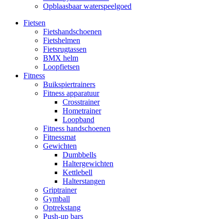
Opblaasbaar waterspeelgoed
Fietsen
Fietshandschoenen
Fietshelmen
Fietsrugtassen
BMX helm
Loopfietsen
Fitness
Buikspiertrainers
Fitness apparatuur
Crosstrainer
Hometrainer
Loopband
Fitness handschoenen
Fitnessmat
Gewichten
Dumbbells
Haltergewichten
Kettlebell
Halterstangen
Griptrainer
Gymball
Optrekstang
Push-up bars