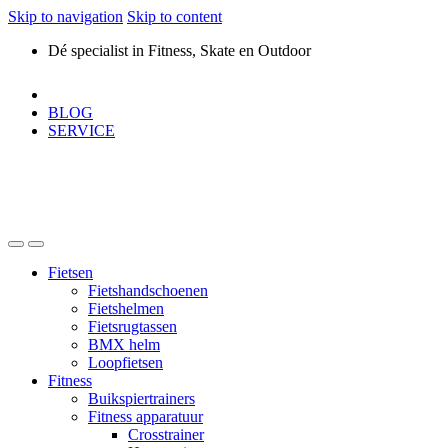
Skip to navigation
Skip to content
Dé specialist in Fitness, Skate en Outdoor
BLOG
SERVICE
Fietsen
Fietshandschoenen
Fietshelmen
Fietsrugtassen
BMX helm
Loopfietsen
Fitness
Buikspiertrainers
Fitness apparatuur
Crosstrainer