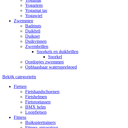
Yogamat
Yogariem
Yogamat tas
Yogawiel
Zwemmen
Badmuts
Duikbril
Duiknet
Duikvinnen
Zwembrillen
Snorkels en duikbrillen
Snorkel
Oordopjes zwemmen
Opblaasbaar waterspeelgoed
Bekijk categorieën
Fietsen
Fietshandschoenen
Fietshelmen
Fietsrugtassen
BMX helm
Loopfietsen
Fitness
Buikspiertrainers
Fitness apparatuur