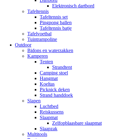
Dartbord
Elektronisch dartbord
Tafeltennis
Tafeltennis set
Pingpong ballen
Tafeltennis batje
Tafelvoetbal
Tuintrampoline
Outdoor
Bidons en waterzakken
Kamperen
Tenten
Strandtent
Camping stoel
Hangmat
Koeltas
Picknick deken
Strand handdoek
Slapen
Luchtbed
Reiskussens
Slaapmat
Zelfopblaasbare slaapmat
Slaapzak
Multitools