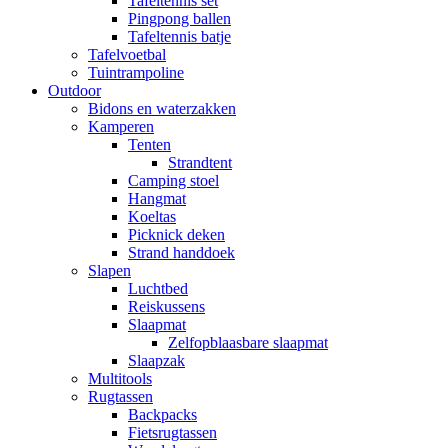
Tafeltennis set
Pingpong ballen
Tafeltennis batje
Tafelvoetbal
Tuintrampoline
Outdoor
Bidons en waterzakken
Kamperen
Tenten
Strandtent
Camping stoel
Hangmat
Koeltas
Picknick deken
Strand handdoek
Slapen
Luchtbed
Reiskussens
Slaapmat
Zelfopblaasbare slaapmat
Slaapzak
Multitools
Rugtassen
Backpacks
Fietsrugtassen