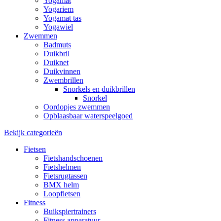
Yogamat
Yogariem
Yogamat tas
Yogawiel
Zwemmen
Badmuts
Duikbril
Duiknet
Duikvinnen
Zwembrillen
Snorkels en duikbrillen
Snorkel
Oordopjes zwemmen
Opblaasbaar waterspeelgoed
Bekijk categorieën
Fietsen
Fietshandschoenen
Fietshelmen
Fietsrugtassen
BMX helm
Loopfietsen
Fitness
Buikspiertrainers
Fitness apparatuur