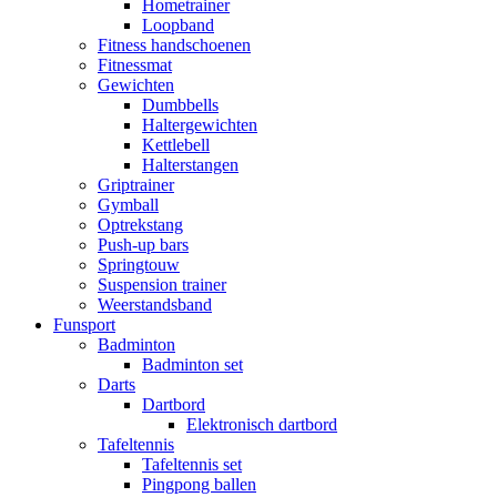
Hometrainer
Loopband
Fitness handschoenen
Fitnessmat
Gewichten
Dumbbells
Haltergewichten
Kettlebell
Halterstangen
Griptrainer
Gymball
Optrekstang
Push-up bars
Springtouw
Suspension trainer
Weerstandsband
Funsport
Badminton
Badminton set
Darts
Dartbord
Elektronisch dartbord
Tafeltennis
Tafeltennis set
Pingpong ballen