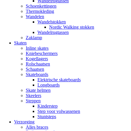
Wandelrugtassen
Schoenkettingen
Thermokleding
Wandelen
Wandelstokken
Nordic Walking stokken
Wandelrugtassen
Zaklamp
Skaten
Inline skates
Kniebeschermers
Kogellagers
Rolschaatsen
Schaatsen
Skateboards
Elektrische skateboards
Longboards
Skate helmen
Skeelers
Steppen
Kinderstep
Step voor volwassenen
Stuntsteps
Verzorging
Alles braces