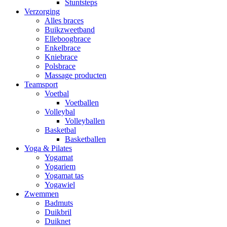
Stuntsteps
Verzorging
Alles braces
Buikzweetband
Elleboogbrace
Enkelbrace
Kniebrace
Polsbrace
Massage producten
Teamsport
Voetbal
Voetballen
Volleybal
Volleyballen
Basketbal
Basketballen
Yoga & Pilates
Yogamat
Yogariem
Yogamat tas
Yogawiel
Zwemmen
Badmuts
Duikbril
Duiknet