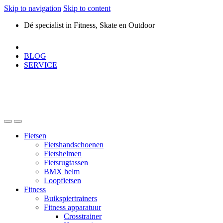
Skip to navigation
Skip to content
Dé specialist in Fitness, Skate en Outdoor
BLOG
SERVICE
Fietsen
Fietshandschoenen
Fietshelmen
Fietsrugtassen
BMX helm
Loopfietsen
Fitness
Buikspiertrainers
Fitness apparatuur
Crosstrainer