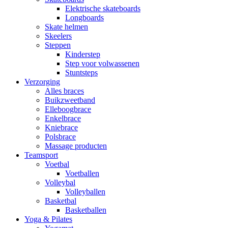
Elektrische skateboards
Longboards
Skate helmen
Skeelers
Steppen
Kinderstep
Step voor volwassenen
Stuntsteps
Verzorging
Alles braces
Buikzweetband
Elleboogbrace
Enkelbrace
Kniebrace
Polsbrace
Massage producten
Teamsport
Voetbal
Voetballen
Volleybal
Volleyballen
Basketbal
Basketballen
Yoga & Pilates