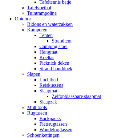
Tafeltennis batje
Tafelvoetbal
Tuintrampoline
Outdoor
Bidons en waterzakken
Kamperen
Tenten
Strandtent
Camping stoel
Hangmat
Koeltas
Picknick deken
Strand handdoek
Slapen
Luchtbed
Reiskussens
Slaapmat
Zelfopblaasbare slaapmat
Slaapzak
Multitools
Rugtassen
Backpacks
Fietsrugtassen
Wandelrugtassen
Schoenkettingen