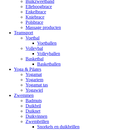
Buikzweetband
Elleboogbrace
Enkelbrace
Kniebrace
Polsbrace
Massage producten
Teamsport
Voetbal
Voetballen
Volleybal
Volleyballen
Basketbal
Basketballen
Yoga & Pilates
Yogamat
Yogariem
Yogamat tas
Yogawiel
Zwemmen
Badmuts
Duikbril
Duiknet
Duikvinnen
Zwembrillen
Snorkels en duikbrillen