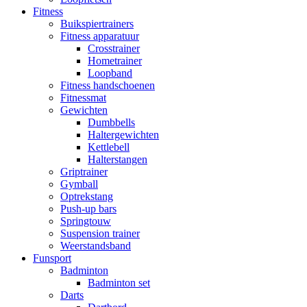
Fitness
Buikspiertrainers
Fitness apparatuur
Crosstrainer
Hometrainer
Loopband
Fitness handschoenen
Fitnessmat
Gewichten
Dumbbells
Haltergewichten
Kettlebell
Halterstangen
Griptrainer
Gymball
Optrekstang
Push-up bars
Springtouw
Suspension trainer
Weerstandsband
Funsport
Badminton
Badminton set
Darts