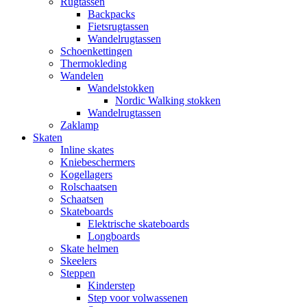
Rugtassen
Backpacks
Fietsrugtassen
Wandelrugtassen
Schoenkettingen
Thermokleding
Wandelen
Wandelstokken
Nordic Walking stokken
Wandelrugtassen
Zaklamp
Skaten
Inline skates
Kniebeschermers
Kogellagers
Rolschaatsen
Schaatsen
Skateboards
Elektrische skateboards
Longboards
Skate helmen
Skeelers
Steppen
Kinderstep
Step voor volwassenen