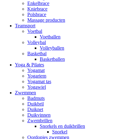
Enkelbrace
Kniebrace
Polsbrace
Massage producten
Teamsport
Voetbal
Voetballen
Volleybal
Volleyballen
Basketbal
Basketballen
Yoga & Pilates
Yogamat
Yogariem
Yogamat tas
Yogawiel
Zwemmen
Badmuts
Duikbril
Duiknet
Duikvinnen
Zwembrillen
Snorkels en duikbrillen
Snorkel
Oordopjes zwemmen