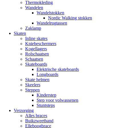
Thermokleding
Wandelen
Wandelstokken
Nordic Walking stokken
Wandelrugtassen
Zaklamp
Skaten
Inline skates
Kniebeschermers
Kogellagers
Rolschaatsen
Schaatsen
Skateboards
Elektrische skateboards
Longboards
Skate helmen
Skeelers
Steppen
Kinderstep
Step voor volwassenen
Stuntsteps
Verzorging
Alles braces
Buikzweetband
Elleboogbrace