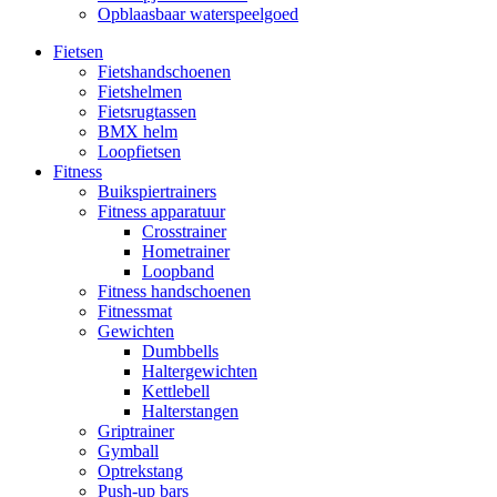
Opblaasbaar waterspeelgoed
Fietsen
Fietshandschoenen
Fietshelmen
Fietsrugtassen
BMX helm
Loopfietsen
Fitness
Buikspiertrainers
Fitness apparatuur
Crosstrainer
Hometrainer
Loopband
Fitness handschoenen
Fitnessmat
Gewichten
Dumbbells
Haltergewichten
Kettlebell
Halterstangen
Griptrainer
Gymball
Optrekstang
Push-up bars