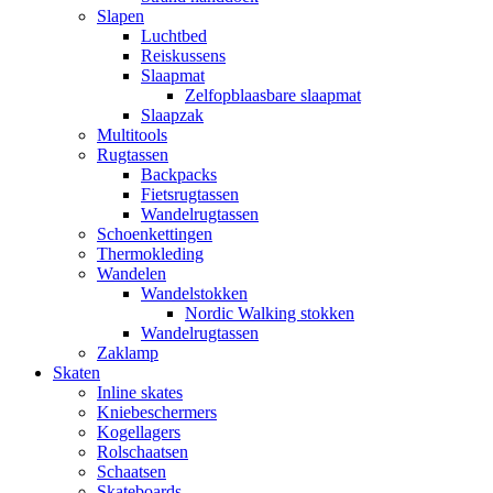
Slapen
Luchtbed
Reiskussens
Slaapmat
Zelfopblaasbare slaapmat
Slaapzak
Multitools
Rugtassen
Backpacks
Fietsrugtassen
Wandelrugtassen
Schoenkettingen
Thermokleding
Wandelen
Wandelstokken
Nordic Walking stokken
Wandelrugtassen
Zaklamp
Skaten
Inline skates
Kniebeschermers
Kogellagers
Rolschaatsen
Schaatsen
Skateboards