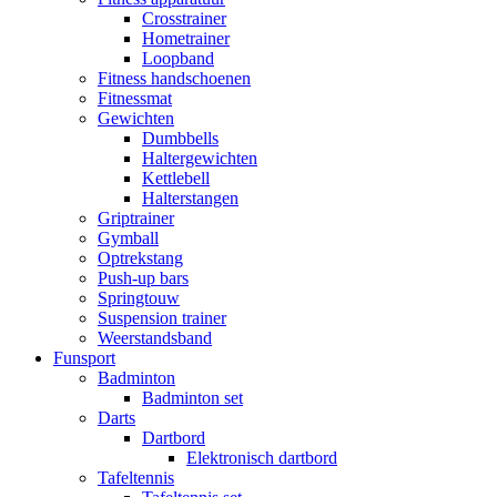
Crosstrainer
Hometrainer
Loopband
Fitness handschoenen
Fitnessmat
Gewichten
Dumbbells
Haltergewichten
Kettlebell
Halterstangen
Griptrainer
Gymball
Optrekstang
Push-up bars
Springtouw
Suspension trainer
Weerstandsband
Funsport
Badminton
Badminton set
Darts
Dartbord
Elektronisch dartbord
Tafeltennis