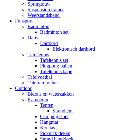
Springtouw
Suspension trainer
Weerstandsband
Funsport
Badminton
Badminton set
Darts
Dartbord
Elektronisch dartbord
Tafeltennis
Tafeltennis set
Pingpong ballen
Tafeltennis batje
Tafelvoetbal
Tuintrampoline
Outdoor
Bidons en waterzakken
Kamperen
Tenten
Strandtent
Camping stoel
Hangmat
Koeltas
Picknick deken
Strand handdoek