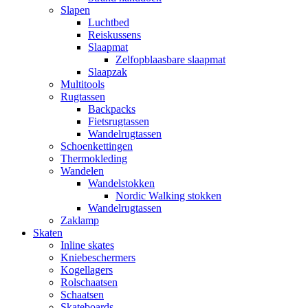
Slapen
Luchtbed
Reiskussens
Slaapmat
Zelfopblaasbare slaapmat
Slaapzak
Multitools
Rugtassen
Backpacks
Fietsrugtassen
Wandelrugtassen
Schoenkettingen
Thermokleding
Wandelen
Wandelstokken
Nordic Walking stokken
Wandelrugtassen
Zaklamp
Skaten
Inline skates
Kniebeschermers
Kogellagers
Rolschaatsen
Schaatsen
Skateboards