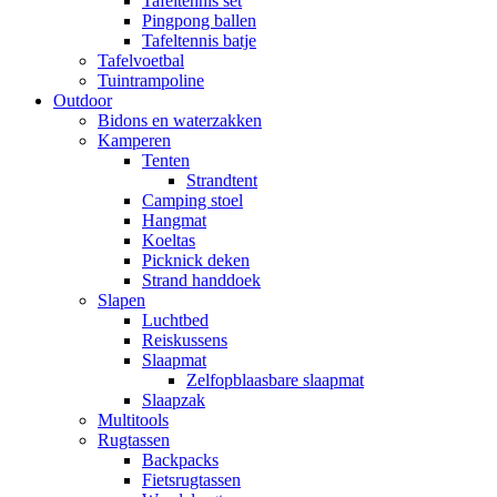
Tafeltennis set
Pingpong ballen
Tafeltennis batje
Tafelvoetbal
Tuintrampoline
Outdoor
Bidons en waterzakken
Kamperen
Tenten
Strandtent
Camping stoel
Hangmat
Koeltas
Picknick deken
Strand handdoek
Slapen
Luchtbed
Reiskussens
Slaapmat
Zelfopblaasbare slaapmat
Slaapzak
Multitools
Rugtassen
Backpacks
Fietsrugtassen