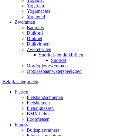
Yogamat
Yogariem
Yogamat tas
Yogawiel
Zwemmen
Badmuts
Duikbril
Duiknet
Duikvinnen
Zwembrillen
Snorkels en duikbrillen
Snorkel
Oordopjes zwemmen
Opblaasbaar waterspeelgoed
Bekijk categorieën
Fietsen
Fietshandschoenen
Fietshelmen
Fietsrugtassen
BMX helm
Loopfietsen
Fitness
Buikspiertrainers
Fitness apparatuur