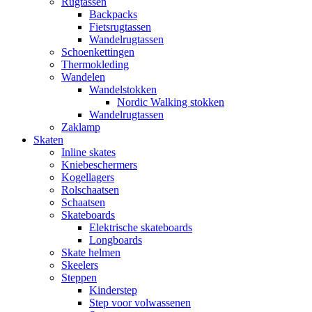
Rugtassen
Backpacks
Fietsrugtassen
Wandelrugtassen
Schoenkettingen
Thermokleding
Wandelen
Wandelstokken
Nordic Walking stokken
Wandelrugtassen
Zaklamp
Skaten
Inline skates
Kniebeschermers
Kogellagers
Rolschaatsen
Schaatsen
Skateboards
Elektrische skateboards
Longboards
Skate helmen
Skeelers
Steppen
Kinderstep
Step voor volwassenen