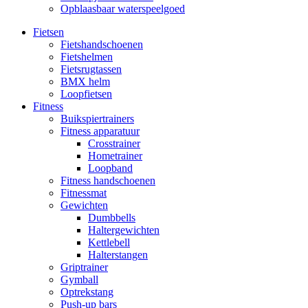
Opblaasbaar waterspeelgoed
Fietsen
Fietshandschoenen
Fietshelmen
Fietsrugtassen
BMX helm
Loopfietsen
Fitness
Buikspiertrainers
Fitness apparatuur
Crosstrainer
Hometrainer
Loopband
Fitness handschoenen
Fitnessmat
Gewichten
Dumbbells
Haltergewichten
Kettlebell
Halterstangen
Griptrainer
Gymball
Optrekstang
Push-up bars