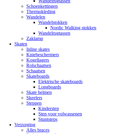
Wandelrugtassen
Schoenkettingen
Thermokleding
Wandelen
Wandelstokken
Nordic Walking stokken
Wandelrugtassen
Zaklamp
Skaten
Inline skates
Kniebeschermers
Kogellagers
Rolschaatsen
Schaatsen
Skateboards
Elektrische skateboards
Longboards
Skate helmen
Skeelers
Steppen
Kinderstep
Step voor volwassenen
Stuntsteps
Verzorging
Alles braces