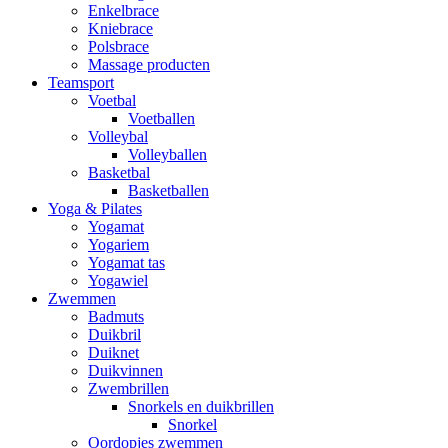
Enkelbrace
Kniebrace
Polsbrace
Massage producten
Teamsport
Voetbal
Voetballen
Volleybal
Volleyballen
Basketbal
Basketballen
Yoga & Pilates
Yogamat
Yogariem
Yogamat tas
Yogawiel
Zwemmen
Badmuts
Duikbril
Duiknet
Duikvinnen
Zwembrillen
Snorkels en duikbrillen
Snorkel
Oordopjes zwemmen