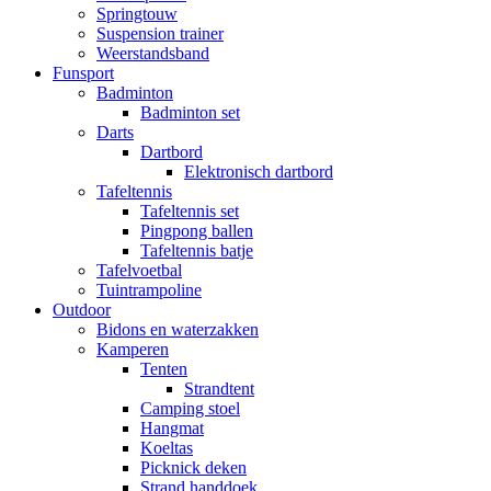
Springtouw
Suspension trainer
Weerstandsband
Funsport
Badminton
Badminton set
Darts
Dartbord
Elektronisch dartbord
Tafeltennis
Tafeltennis set
Pingpong ballen
Tafeltennis batje
Tafelvoetbal
Tuintrampoline
Outdoor
Bidons en waterzakken
Kamperen
Tenten
Strandtent
Camping stoel
Hangmat
Koeltas
Picknick deken
Strand handdoek