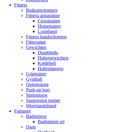
Fitness
Buikspiertrainers
Fitness apparatuur
Crosstrainer
Hometrainer
Loopband
Fitness handschoenen
Fitnessmat
Gewichten
Dumbbells
Haltergewichten
Kettlebell
Halterstangen
Griptrainer
Gymball
Optrekstang
Push-up bars
Springtouw
Suspension trainer
Weerstandsband
Funsport
Badminton
Badminton set
Darts