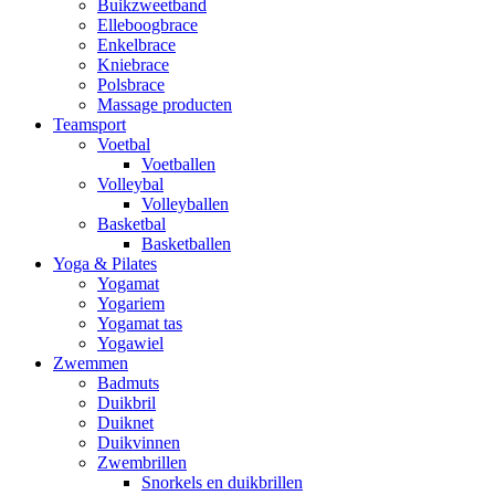
Buikzweetband
Elleboogbrace
Enkelbrace
Kniebrace
Polsbrace
Massage producten
Teamsport
Voetbal
Voetballen
Volleybal
Volleyballen
Basketbal
Basketballen
Yoga & Pilates
Yogamat
Yogariem
Yogamat tas
Yogawiel
Zwemmen
Badmuts
Duikbril
Duiknet
Duikvinnen
Zwembrillen
Snorkels en duikbrillen