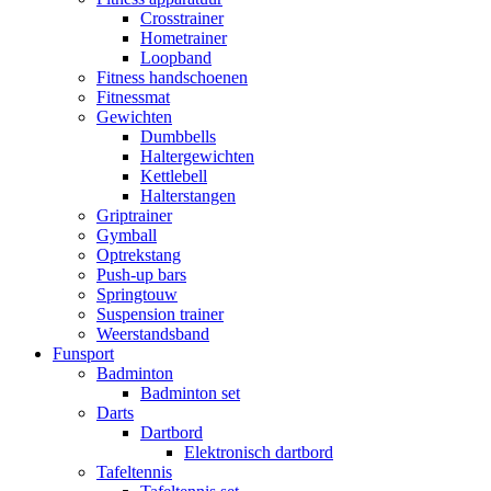
Crosstrainer
Hometrainer
Loopband
Fitness handschoenen
Fitnessmat
Gewichten
Dumbbells
Haltergewichten
Kettlebell
Halterstangen
Griptrainer
Gymball
Optrekstang
Push-up bars
Springtouw
Suspension trainer
Weerstandsband
Funsport
Badminton
Badminton set
Darts
Dartbord
Elektronisch dartbord
Tafeltennis