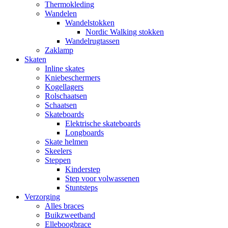
Thermokleding
Wandelen
Wandelstokken
Nordic Walking stokken
Wandelrugtassen
Zaklamp
Skaten
Inline skates
Kniebeschermers
Kogellagers
Rolschaatsen
Schaatsen
Skateboards
Elektrische skateboards
Longboards
Skate helmen
Skeelers
Steppen
Kinderstep
Step voor volwassenen
Stuntsteps
Verzorging
Alles braces
Buikzweetband
Elleboogbrace