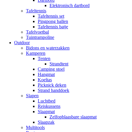
Dartbord
Elektronisch dartbord
Tafeltennis
Tafeltennis set
Pingpong ballen
Tafeltennis batje
Tafelvoetbal
Tuintrampoline
Outdoor
Bidons en waterzakken
Kamperen
Tenten
Strandtent
Camping stoel
Hangmat
Koeltas
Picknick deken
Strand handdoek
Slapen
Luchtbed
Reiskussens
Slaapmat
Zelfopblaasbare slaapmat
Slaapzak
Multitools