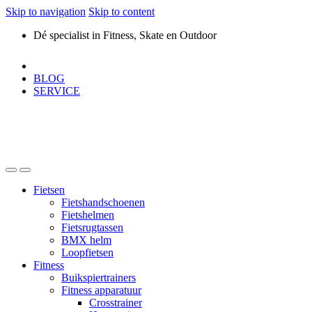
Skip to navigation
Skip to content
Dé specialist in Fitness, Skate en Outdoor
BLOG
SERVICE
Fietsen
Fietshandschoenen
Fietshelmen
Fietsrugtassen
BMX helm
Loopfietsen
Fitness
Buikspiertrainers
Fitness apparatuur
Crosstrainer