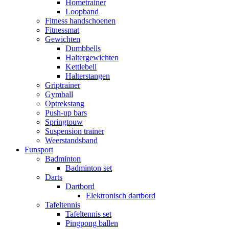
Hometrainer
Loopband
Fitness handschoenen
Fitnessmat
Gewichten
Dumbbells
Haltergewichten
Kettlebell
Halterstangen
Griptrainer
Gymball
Optrekstang
Push-up bars
Springtouw
Suspension trainer
Weerstandsband
Funsport
Badminton
Badminton set
Darts
Dartbord
Elektronisch dartbord
Tafeltennis
Tafeltennis set
Pingpong ballen