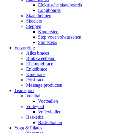
Elektrische skateboards
Longboards
Skate helmen
Skeelers
Steppen
Kinderstep
Step voor volwassenen
Stuntsteps
Verzorging
Alles braces
Buikzweetband
Elleboogbrace
Enkelbrace
Kniebrace
Polsbrace
Massage producten
Teamsport
Voetbal
Voetballen
Volleybal
Volleyballen
Basketbal
Basketballen
Yoga & Pilates