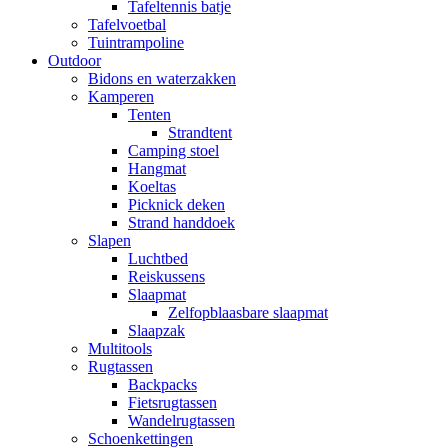
Tafeltennis batje
Tafelvoetbal
Tuintrampoline
Outdoor
Bidons en waterzakken
Kamperen
Tenten
Strandtent
Camping stoel
Hangmat
Koeltas
Picknick deken
Strand handdoek
Slapen
Luchtbed
Reiskussens
Slaapmat
Zelfopblaasbare slaapmat
Slaapzak
Multitools
Rugtassen
Backpacks
Fietsrugtassen
Wandelrugtassen
Schoenkettingen