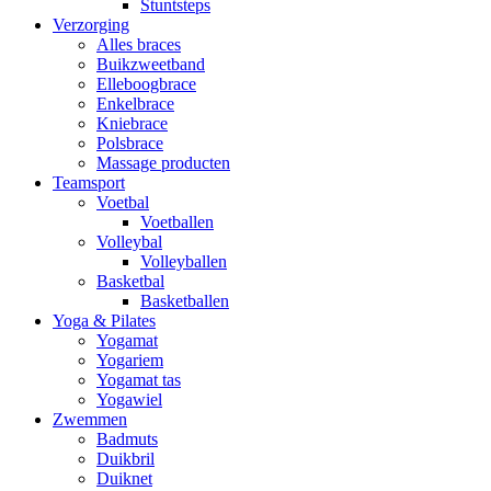
Stuntsteps
Verzorging
Alles braces
Buikzweetband
Elleboogbrace
Enkelbrace
Kniebrace
Polsbrace
Massage producten
Teamsport
Voetbal
Voetballen
Volleybal
Volleyballen
Basketbal
Basketballen
Yoga & Pilates
Yogamat
Yogariem
Yogamat tas
Yogawiel
Zwemmen
Badmuts
Duikbril
Duiknet