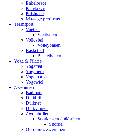
Enkelbrace
Kniebrace
Polsbrace
Massage producten
Teamsport
Voetbal
Voetballen
Volleybal
Volleyballen
Basketbal
Basketballen
Yoga & Pilates
Yogamat
Yogariem
Yogamat tas
Yogawiel
Zwemmen
Badmuts
Duikbril
Duiknet
Duikvinnen
Zwembrillen
Snorkels en duikbrillen
Snorkel
Oordopjes zwemmen