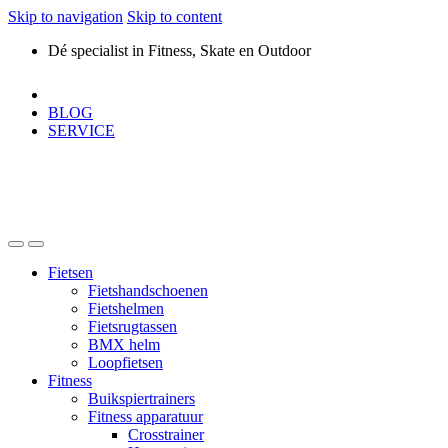
Skip to navigation
Skip to content
Dé specialist in Fitness, Skate en Outdoor
BLOG
SERVICE
Fietsen
Fietshandschoenen
Fietshelmen
Fietsrugtassen
BMX helm
Loopfietsen
Fitness
Buikspiertrainers
Fitness apparatuur
Crosstrainer