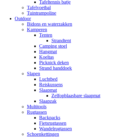
Tafeltennis batje
Tafelvoetbal
Tuintrampoline
Outdoor
Bidons en waterzakken
Kamperen
Tenten
Strandtent
Camping stoel
Hangmat
Koeltas
Picknick deken
Strand handdoek
Slapen
Luchtbed
Reiskussens
Slaapmat
Zelfopblaasbare slaapmat
Slaapzak
Multitools
Rugtassen
Backpacks
Fietsrugtassen
Wandelrugtassen
Schoenkettingen