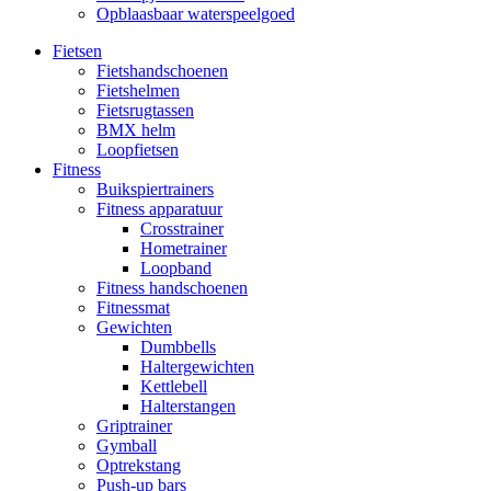
Opblaasbaar waterspeelgoed
Fietsen
Fietshandschoenen
Fietshelmen
Fietsrugtassen
BMX helm
Loopfietsen
Fitness
Buikspiertrainers
Fitness apparatuur
Crosstrainer
Hometrainer
Loopband
Fitness handschoenen
Fitnessmat
Gewichten
Dumbbells
Haltergewichten
Kettlebell
Halterstangen
Griptrainer
Gymball
Optrekstang
Push-up bars