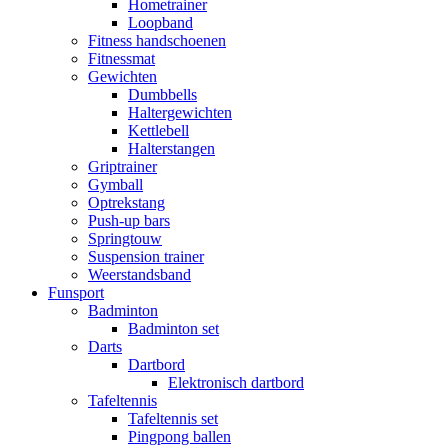
Hometrainer
Loopband
Fitness handschoenen
Fitnessmat
Gewichten
Dumbbells
Haltergewichten
Kettlebell
Halterstangen
Griptrainer
Gymball
Optrekstang
Push-up bars
Springtouw
Suspension trainer
Weerstandsband
Funsport
Badminton
Badminton set
Darts
Dartbord
Elektronisch dartbord
Tafeltennis
Tafeltennis set
Pingpong ballen