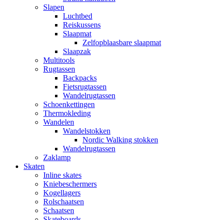
Slapen
Luchtbed
Reiskussens
Slaapmat
Zelfopblaasbare slaapmat
Slaapzak
Multitools
Rugtassen
Backpacks
Fietsrugtassen
Wandelrugtassen
Schoenkettingen
Thermokleding
Wandelen
Wandelstokken
Nordic Walking stokken
Wandelrugtassen
Zaklamp
Skaten
Inline skates
Kniebeschermers
Kogellagers
Rolschaatsen
Schaatsen
Skateboards