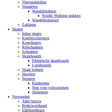
Thermokleding
Wandelen
Wandelstokken
Nordic Walking stokken
Wandelrugtassen
Zaklamp
Skaten
Inline skates
Kniebeschermers
Kogellagers
Rolschaatsen
Schaatsen
Skateboards
Elektrische skateboards
Longboards
Skate helmen
Skeelers
Steppen
Kinderstep
Step voor volwassenen
Stuntsteps
Verzorging
Alles braces
Buikzweetband
Elleboogbrace