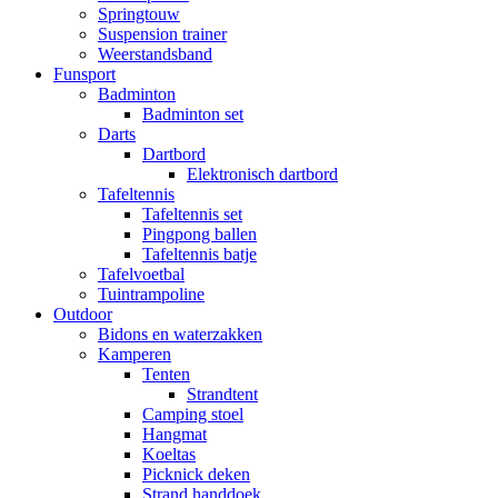
Springtouw
Suspension trainer
Weerstandsband
Funsport
Badminton
Badminton set
Darts
Dartbord
Elektronisch dartbord
Tafeltennis
Tafeltennis set
Pingpong ballen
Tafeltennis batje
Tafelvoetbal
Tuintrampoline
Outdoor
Bidons en waterzakken
Kamperen
Tenten
Strandtent
Camping stoel
Hangmat
Koeltas
Picknick deken
Strand handdoek