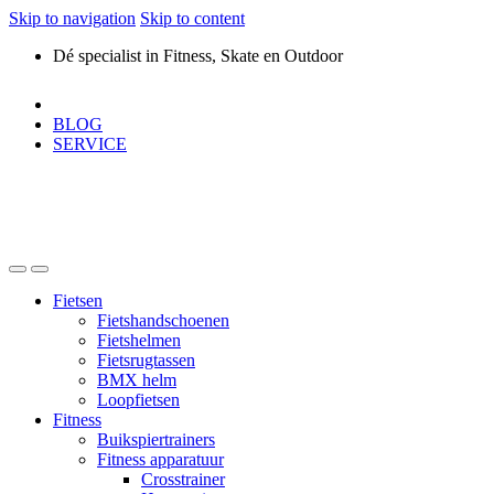
Skip to navigation
Skip to content
Dé specialist in Fitness, Skate en Outdoor
BLOG
SERVICE
Fietsen
Fietshandschoenen
Fietshelmen
Fietsrugtassen
BMX helm
Loopfietsen
Fitness
Buikspiertrainers
Fitness apparatuur
Crosstrainer