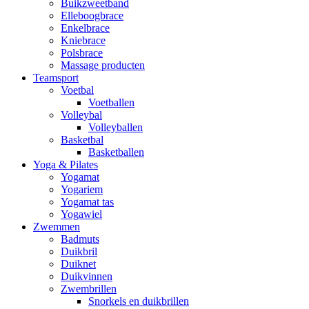
Buikzweetband
Elleboogbrace
Enkelbrace
Kniebrace
Polsbrace
Massage producten
Teamsport
Voetbal
Voetballen
Volleybal
Volleyballen
Basketbal
Basketballen
Yoga & Pilates
Yogamat
Yogariem
Yogamat tas
Yogawiel
Zwemmen
Badmuts
Duikbril
Duiknet
Duikvinnen
Zwembrillen
Snorkels en duikbrillen