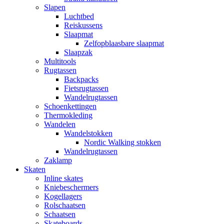
Slapen
Luchtbed
Reiskussens
Slaapmat
Zelfopblaasbare slaapmat
Slaapzak
Multitools
Rugtassen
Backpacks
Fietsrugtassen
Wandelrugtassen
Schoenkettingen
Thermokleding
Wandelen
Wandelstokken
Nordic Walking stokken
Wandelrugtassen
Zaklamp
Skaten
Inline skates
Kniebeschermers
Kogellagers
Rolschaatsen
Schaatsen
Skateboards