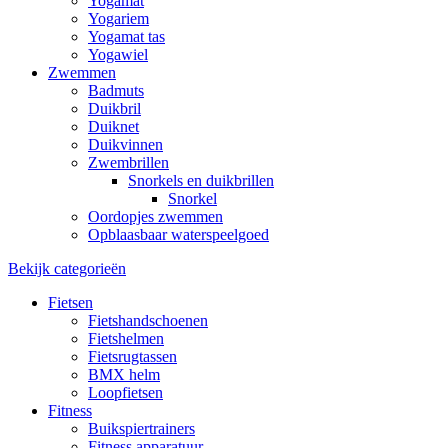
Yogamat
Yogariem
Yogamat tas
Yogawiel
Zwemmen
Badmuts
Duikbril
Duiknet
Duikvinnen
Zwembrillen
Snorkels en duikbrillen
Snorkel
Oordopjes zwemmen
Opblaasbaar waterspeelgoed
Bekijk categorieën
Fietsen
Fietshandschoenen
Fietshelmen
Fietsrugtassen
BMX helm
Loopfietsen
Fitness
Buikspiertrainers
Fitness apparatuur