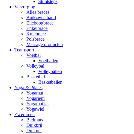
Stuntsteps
Verzorging
Alles braces
Buikzweetband
Elleboogbrace
Enkelbrace
Kniebrace
Polsbrace
Massage producten
Teamsport
Voetbal
Voetballen
Volleybal
Volleyballen
Basketbal
Basketballen
Yoga & Pilates
Yogamat
Yogariem
Yogamat tas
Yogawiel
Zwemmen
Badmuts
Duikbril
Duiknet