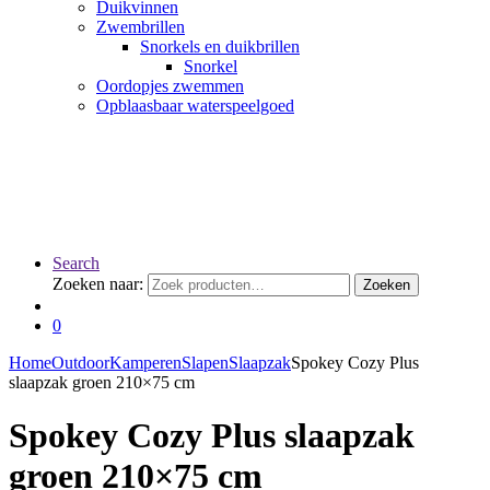
Duikvinnen
Zwembrillen
Snorkels en duikbrillen
Snorkel
Oordopjes zwemmen
Opblaasbaar waterspeelgoed
Search
Zoeken naar:
Zoeken
0
Home
Outdoor
Kamperen
Slapen
Slaapzak
Spokey Cozy Plus
slaapzak groen 210×75 cm
Spokey Cozy Plus slaapzak
groen 210×75 cm