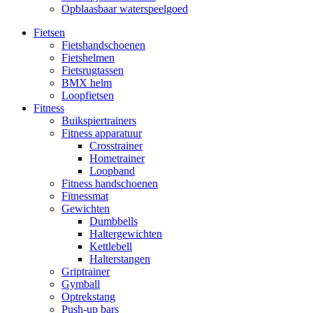
Opblaasbaar waterspeelgoed
Fietsen
Fietshandschoenen
Fietshelmen
Fietsrugtassen
BMX helm
Loopfietsen
Fitness
Buikspiertrainers
Fitness apparatuur
Crosstrainer
Hometrainer
Loopband
Fitness handschoenen
Fitnessmat
Gewichten
Dumbbells
Haltergewichten
Kettlebell
Halterstangen
Griptrainer
Gymball
Optrekstang
Push-up bars