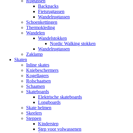
Rugtassen
Backpacks
Fietsrugtassen
Wandelrugtassen
Schoenkettingen
Thermokleding
Wandelen
Wandelstokken
Nordic Walking stokken
Wandelrugtassen
Zaklamp
Skaten
Inline skates
Kniebeschermers
Kogellagers
Rolschaatsen
Schaatsen
Skateboards
Elektrische skateboards
Longboards
Skate helmen
Skeelers
Steppen
Kinderstep
Step voor volwassenen