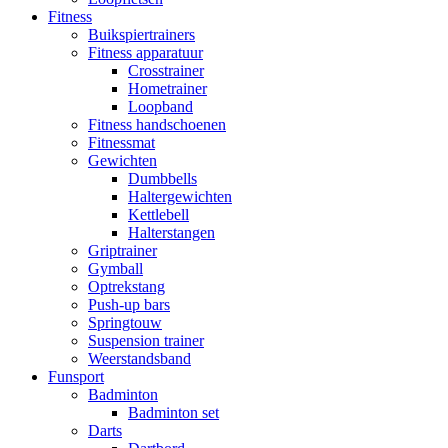
Fitness
Buikspiertrainers
Fitness apparatuur
Crosstrainer
Hometrainer
Loopband
Fitness handschoenen
Fitnessmat
Gewichten
Dumbbells
Haltergewichten
Kettlebell
Halterstangen
Griptrainer
Gymball
Optrekstang
Push-up bars
Springtouw
Suspension trainer
Weerstandsband
Funsport
Badminton
Badminton set
Darts