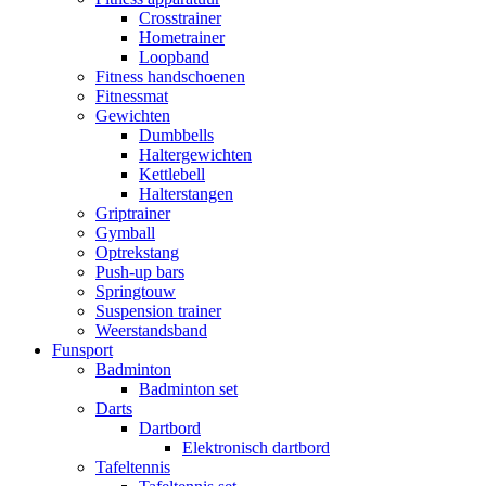
Crosstrainer
Hometrainer
Loopband
Fitness handschoenen
Fitnessmat
Gewichten
Dumbbells
Haltergewichten
Kettlebell
Halterstangen
Griptrainer
Gymball
Optrekstang
Push-up bars
Springtouw
Suspension trainer
Weerstandsband
Funsport
Badminton
Badminton set
Darts
Dartbord
Elektronisch dartbord
Tafeltennis