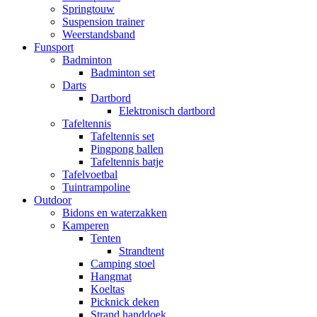
Springtouw
Suspension trainer
Weerstandsband
Funsport
Badminton
Badminton set
Darts
Dartbord
Elektronisch dartbord
Tafeltennis
Tafeltennis set
Pingpong ballen
Tafeltennis batje
Tafelvoetbal
Tuintrampoline
Outdoor
Bidons en waterzakken
Kamperen
Tenten
Strandtent
Camping stoel
Hangmat
Koeltas
Picknick deken
Strand handdoek