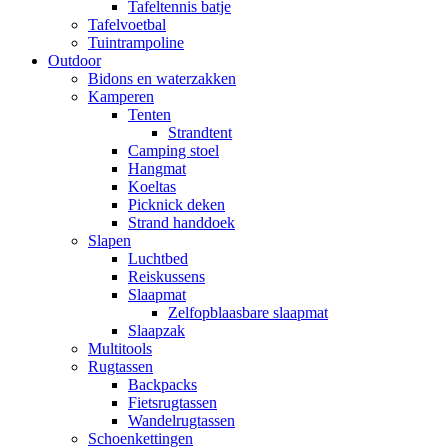
Tafeltennis batje
Tafelvoetbal
Tuintrampoline
Outdoor
Bidons en waterzakken
Kamperen
Tenten
Strandtent
Camping stoel
Hangmat
Koeltas
Picknick deken
Strand handdoek
Slapen
Luchtbed
Reiskussens
Slaapmat
Zelfopblaasbare slaapmat
Slaapzak
Multitools
Rugtassen
Backpacks
Fietsrugtassen
Wandelrugtassen
Schoenkettingen