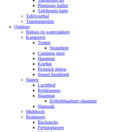
Tafeltennis set
Pingpong ballen
Tafeltennis batje
Tafelvoetbal
Tuintrampoline
Outdoor
Bidons en waterzakken
Kamperen
Tenten
Strandtent
Camping stoel
Hangmat
Koeltas
Picknick deken
Strand handdoek
Slapen
Luchtbed
Reiskussens
Slaapmat
Zelfopblaasbare slaapmat
Slaapzak
Multitools
Rugtassen
Backpacks
Fietsrugtassen