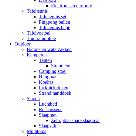
Dartbord
Elektronisch dartbord
Tafeltennis
Tafeltennis set
Pingpong ballen
Tafeltennis batje
Tafelvoetbal
Tuintrampoline
Outdoor
Bidons en waterzakken
Kamperen
Tenten
Strandtent
Camping stoel
Hangmat
Koeltas
Picknick deken
Strand handdoek
Slapen
Luchtbed
Reiskussens
Slaapmat
Zelfopblaasbare slaapmat
Slaapzak
Multitools