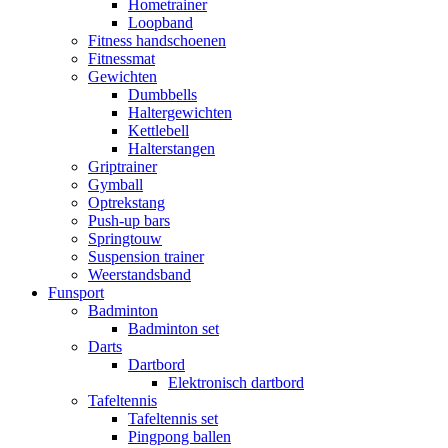
Hometrainer
Loopband
Fitness handschoenen
Fitnessmat
Gewichten
Dumbbells
Haltergewichten
Kettlebell
Halterstangen
Griptrainer
Gymball
Optrekstang
Push-up bars
Springtouw
Suspension trainer
Weerstandsband
Funsport
Badminton
Badminton set
Darts
Dartbord
Elektronisch dartbord
Tafeltennis
Tafeltennis set
Pingpong ballen