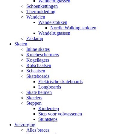
Wandelrugtassen
Schoenkettingen
Thermokleding
Wandelen
Wandelstokken
Nordic Walking stokken
Wandelrugtassen
Zaklamp
Skaten
Inline skates
Kniebeschermers
Kogellagers
Rolschaatsen
Schaatsen
Skateboards
Elektrische skateboards
Longboards
Skate helmen
Skeelers
Steppen
Kinderstep
Step voor volwassenen
Stuntsteps
Verzorging
Alles braces