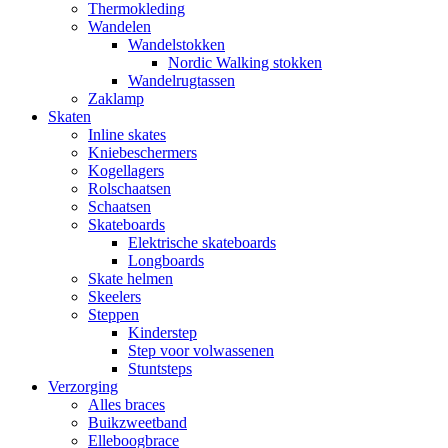
Thermokleding
Wandelen
Wandelstokken
Nordic Walking stokken
Wandelrugtassen
Zaklamp
Skaten
Inline skates
Kniebeschermers
Kogellagers
Rolschaatsen
Schaatsen
Skateboards
Elektrische skateboards
Longboards
Skate helmen
Skeelers
Steppen
Kinderstep
Step voor volwassenen
Stuntsteps
Verzorging
Alles braces
Buikzweetband
Elleboogbrace