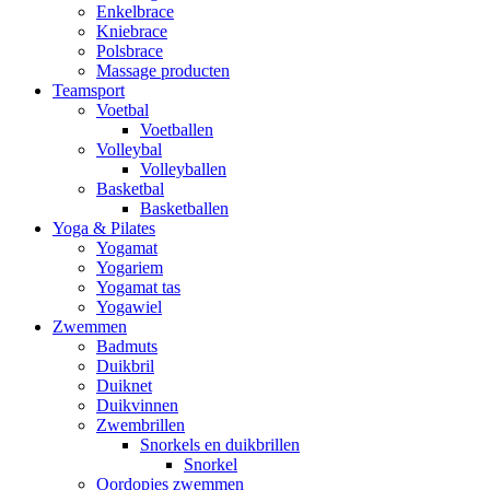
Enkelbrace
Kniebrace
Polsbrace
Massage producten
Teamsport
Voetbal
Voetballen
Volleybal
Volleyballen
Basketbal
Basketballen
Yoga & Pilates
Yogamat
Yogariem
Yogamat tas
Yogawiel
Zwemmen
Badmuts
Duikbril
Duiknet
Duikvinnen
Zwembrillen
Snorkels en duikbrillen
Snorkel
Oordopjes zwemmen