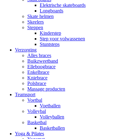
Elektrische skateboards
Longboards
Skate helmen
Skeelers
Steppen
Kinderstep
Step voor volwassenen
Stuntsteps
Verzorging
Alles braces
Buikzweetband
Elleboogbrace
Enkelbrace
Kniebrace
Polsbrace
Massage producten
Teamsport
Voetbal
Voetballen
Volleybal
Volleyballen
Basketbal
Basketballen
Yoga & Pilates