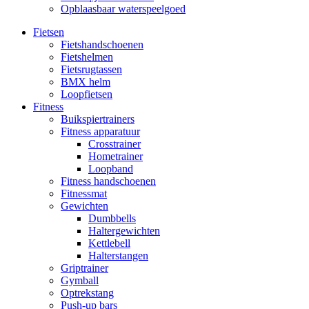
Opblaasbaar waterspeelgoed
Fietsen
Fietshandschoenen
Fietshelmen
Fietsrugtassen
BMX helm
Loopfietsen
Fitness
Buikspiertrainers
Fitness apparatuur
Crosstrainer
Hometrainer
Loopband
Fitness handschoenen
Fitnessmat
Gewichten
Dumbbells
Haltergewichten
Kettlebell
Halterstangen
Griptrainer
Gymball
Optrekstang
Push-up bars