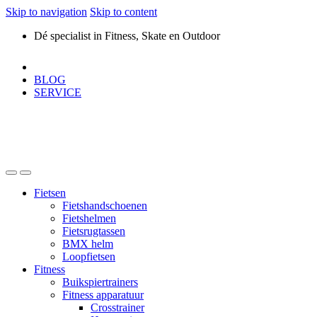
Skip to navigation
Skip to content
Dé specialist in Fitness, Skate en Outdoor
BLOG
SERVICE
Fietsen
Fietshandschoenen
Fietshelmen
Fietsrugtassen
BMX helm
Loopfietsen
Fitness
Buikspiertrainers
Fitness apparatuur
Crosstrainer