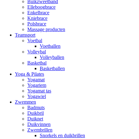
Buikzweetband
Elleboogbrace
Enkelbrace
Kniebrace
Polsbrace
Massage producten
Teamsport
Voetbal
Voetballen
Volleybal
Volleyballen
Basketbal
Basketballen
Yoga & Pilates
Yogamat
Yogariem
Yogamat tas
Yogawiel
Zwemmen
Badmuts
Duikbril
Duiknet
Duikvinnen
Zwembrillen
Snorkels en duikbrillen