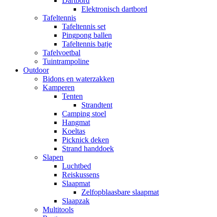
Dartbord
Elektronisch dartbord
Tafeltennis
Tafeltennis set
Pingpong ballen
Tafeltennis batje
Tafelvoetbal
Tuintrampoline
Outdoor
Bidons en waterzakken
Kamperen
Tenten
Strandtent
Camping stoel
Hangmat
Koeltas
Picknick deken
Strand handdoek
Slapen
Luchtbed
Reiskussens
Slaapmat
Zelfopblaasbare slaapmat
Slaapzak
Multitools