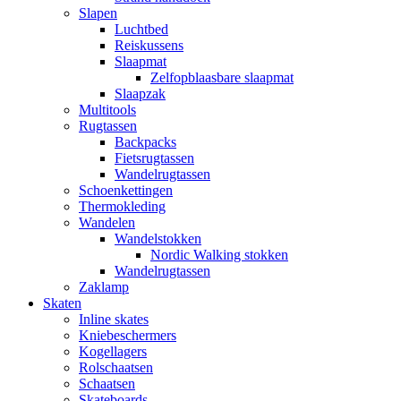
Slapen
Luchtbed
Reiskussens
Slaapmat
Zelfopblaasbare slaapmat
Slaapzak
Multitools
Rugtassen
Backpacks
Fietsrugtassen
Wandelrugtassen
Schoenkettingen
Thermokleding
Wandelen
Wandelstokken
Nordic Walking stokken
Wandelrugtassen
Zaklamp
Skaten
Inline skates
Kniebeschermers
Kogellagers
Rolschaatsen
Schaatsen
Skateboards