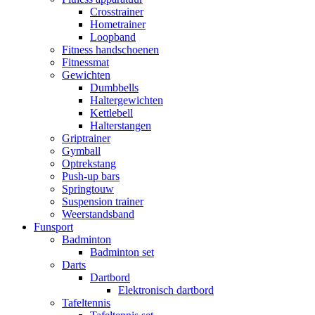
Crosstrainer
Hometrainer
Loopband
Fitness handschoenen
Fitnessmat
Gewichten
Dumbbells
Haltergewichten
Kettlebell
Halterstangen
Griptrainer
Gymball
Optrekstang
Push-up bars
Springtouw
Suspension trainer
Weerstandsband
Funsport
Badminton
Badminton set
Darts
Dartbord
Elektronisch dartbord
Tafeltennis