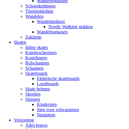
Wandelrugtassen
Schoenkettingen
Thermokleding
Wandelen
Wandelstokken
Nordic Walking stokken
Wandelrugtassen
Zaklamp
Skaten
Inline skates
Kniebeschermers
Kogellagers
Rolschaatsen
Schaatsen
Skateboards
Elektrische skateboards
Longboards
Skate helmen
Skeelers
Steppen
Kinderstep
Step voor volwassenen
Stuntsteps
Verzorging
Alles braces