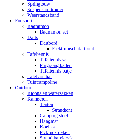
Springtouw
Suspension trainer
Weerstandsband
Funsport
Badminton
Badminton set
Darts
Dartbord
Elektronisch dartbord
Tafeltennis
Tafeltennis set
Pingpong ballen
Tafeltennis batje
Tafelvoetbal
Tuintrampoline
Outdoor
Bidons en waterzakken
Kamperen
Tenten
Strandtent
Camping stoel
Hangmat
Koeltas
Picknick deken
Strand handdoek