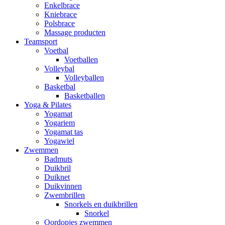
Enkelbrace
Kniebrace
Polsbrace
Massage producten
Teamsport
Voetbal
Voetballen
Volleybal
Volleyballen
Basketbal
Basketballen
Yoga & Pilates
Yogamat
Yogariem
Yogamat tas
Yogawiel
Zwemmen
Badmuts
Duikbril
Duiknet
Duikvinnen
Zwembrillen
Snorkels en duikbrillen
Snorkel
Oordopjes zwemmen