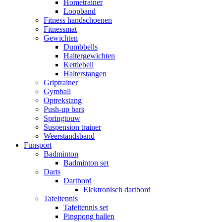
Hometrainer
Loopband
Fitness handschoenen
Fitnessmat
Gewichten
Dumbbells
Haltergewichten
Kettlebell
Halterstangen
Griptrainer
Gymball
Optrekstang
Push-up bars
Springtouw
Suspension trainer
Weerstandsband
Funsport
Badminton
Badminton set
Darts
Dartbord
Elektronisch dartbord
Tafeltennis
Tafeltennis set
Pingpong ballen