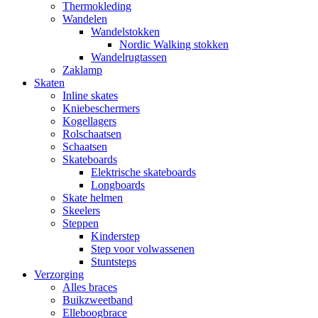
Thermokleding
Wandelen
Wandelstokken
Nordic Walking stokken
Wandelrugtassen
Zaklamp
Skaten
Inline skates
Kniebeschermers
Kogellagers
Rolschaatsen
Schaatsen
Skateboards
Elektrische skateboards
Longboards
Skate helmen
Skeelers
Steppen
Kinderstep
Step voor volwassenen
Stuntsteps
Verzorging
Alles braces
Buikzweetband
Elleboogbrace