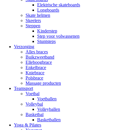
Elektrische skateboards
Longboards
Skate helmen
Skeelers
Steppen
Kinderstep
Step voor volwassenen
Stuntsteps
Verzorging
Alles braces
Buikzweetband
Elleboogbrace
Enkelbrace
Kniebrace
Polsbrace
Massage producten
Teamsport
Voetbal
Voetballen
Volleybal
Volleyballen
Basketbal
Basketballen
Yoga & Pilates