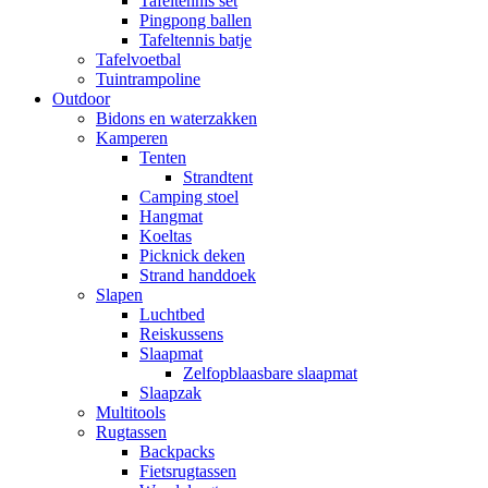
Tafeltennis set
Pingpong ballen
Tafeltennis batje
Tafelvoetbal
Tuintrampoline
Outdoor
Bidons en waterzakken
Kamperen
Tenten
Strandtent
Camping stoel
Hangmat
Koeltas
Picknick deken
Strand handdoek
Slapen
Luchtbed
Reiskussens
Slaapmat
Zelfopblaasbare slaapmat
Slaapzak
Multitools
Rugtassen
Backpacks
Fietsrugtassen