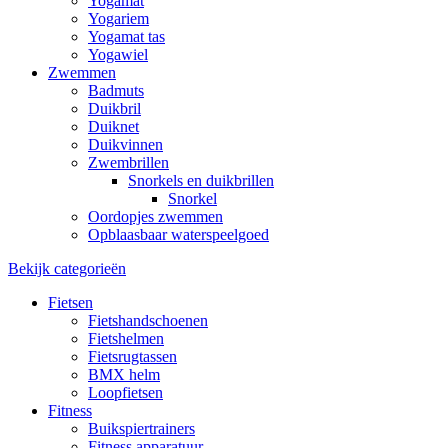
Yogamat
Yogariem
Yogamat tas
Yogawiel
Zwemmen
Badmuts
Duikbril
Duiknet
Duikvinnen
Zwembrillen
Snorkels en duikbrillen
Snorkel
Oordopjes zwemmen
Opblaasbaar waterspeelgoed
Bekijk categorieën
Fietsen
Fietshandschoenen
Fietshelmen
Fietsrugtassen
BMX helm
Loopfietsen
Fitness
Buikspiertrainers
Fitness apparatuur