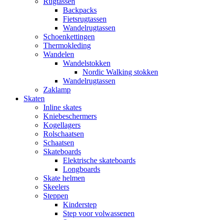
Rugtassen
Backpacks
Fietsrugtassen
Wandelrugtassen
Schoenkettingen
Thermokleding
Wandelen
Wandelstokken
Nordic Walking stokken
Wandelrugtassen
Zaklamp
Skaten
Inline skates
Kniebeschermers
Kogellagers
Rolschaatsen
Schaatsen
Skateboards
Elektrische skateboards
Longboards
Skate helmen
Skeelers
Steppen
Kinderstep
Step voor volwassenen