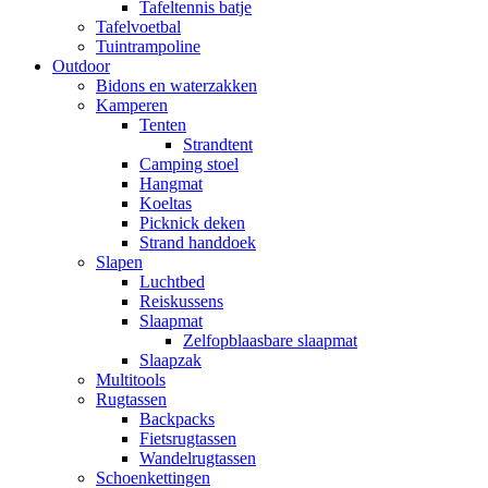
Tafeltennis batje
Tafelvoetbal
Tuintrampoline
Outdoor
Bidons en waterzakken
Kamperen
Tenten
Strandtent
Camping stoel
Hangmat
Koeltas
Picknick deken
Strand handdoek
Slapen
Luchtbed
Reiskussens
Slaapmat
Zelfopblaasbare slaapmat
Slaapzak
Multitools
Rugtassen
Backpacks
Fietsrugtassen
Wandelrugtassen
Schoenkettingen