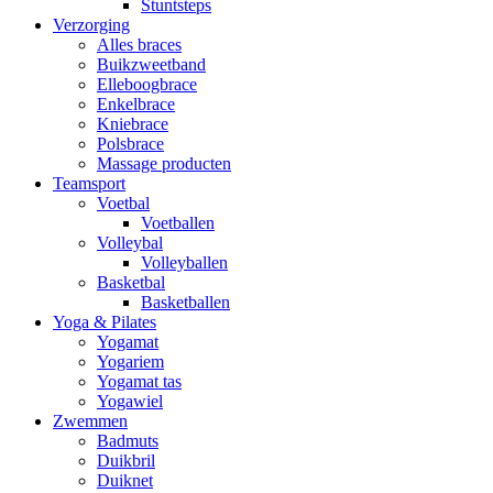
Stuntsteps
Verzorging
Alles braces
Buikzweetband
Elleboogbrace
Enkelbrace
Kniebrace
Polsbrace
Massage producten
Teamsport
Voetbal
Voetballen
Volleybal
Volleyballen
Basketbal
Basketballen
Yoga & Pilates
Yogamat
Yogariem
Yogamat tas
Yogawiel
Zwemmen
Badmuts
Duikbril
Duiknet