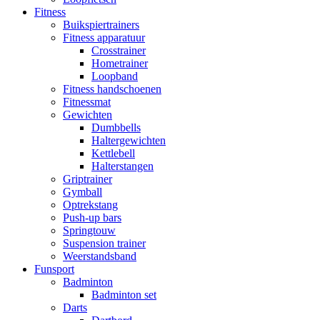
Fitness
Buikspiertrainers
Fitness apparatuur
Crosstrainer
Hometrainer
Loopband
Fitness handschoenen
Fitnessmat
Gewichten
Dumbbells
Haltergewichten
Kettlebell
Halterstangen
Griptrainer
Gymball
Optrekstang
Push-up bars
Springtouw
Suspension trainer
Weerstandsband
Funsport
Badminton
Badminton set
Darts