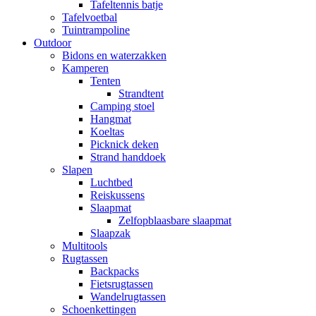
Tafeltennis batje
Tafelvoetbal
Tuintrampoline
Outdoor
Bidons en waterzakken
Kamperen
Tenten
Strandtent
Camping stoel
Hangmat
Koeltas
Picknick deken
Strand handdoek
Slapen
Luchtbed
Reiskussens
Slaapmat
Zelfopblaasbare slaapmat
Slaapzak
Multitools
Rugtassen
Backpacks
Fietsrugtassen
Wandelrugtassen
Schoenkettingen