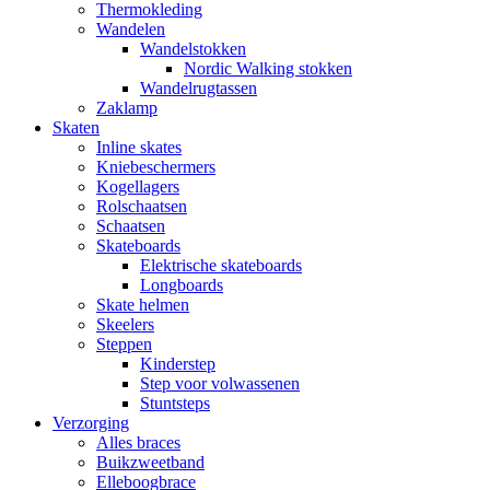
Thermokleding
Wandelen
Wandelstokken
Nordic Walking stokken
Wandelrugtassen
Zaklamp
Skaten
Inline skates
Kniebeschermers
Kogellagers
Rolschaatsen
Schaatsen
Skateboards
Elektrische skateboards
Longboards
Skate helmen
Skeelers
Steppen
Kinderstep
Step voor volwassenen
Stuntsteps
Verzorging
Alles braces
Buikzweetband
Elleboogbrace