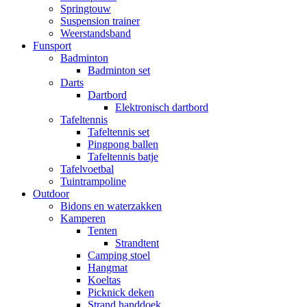
Springtouw
Suspension trainer
Weerstandsband
Funsport
Badminton
Badminton set
Darts
Dartbord
Elektronisch dartbord
Tafeltennis
Tafeltennis set
Pingpong ballen
Tafeltennis batje
Tafelvoetbal
Tuintrampoline
Outdoor
Bidons en waterzakken
Kamperen
Tenten
Strandtent
Camping stoel
Hangmat
Koeltas
Picknick deken
Strand handdoek