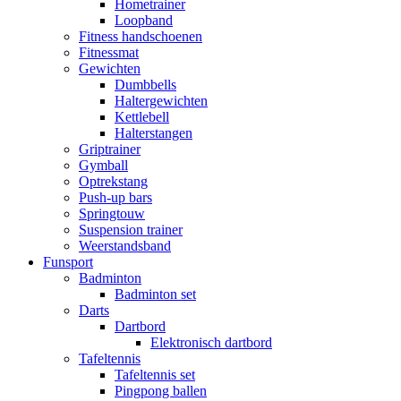
Hometrainer
Loopband
Fitness handschoenen
Fitnessmat
Gewichten
Dumbbells
Haltergewichten
Kettlebell
Halterstangen
Griptrainer
Gymball
Optrekstang
Push-up bars
Springtouw
Suspension trainer
Weerstandsband
Funsport
Badminton
Badminton set
Darts
Dartbord
Elektronisch dartbord
Tafeltennis
Tafeltennis set
Pingpong ballen