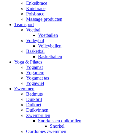
Enkelbrace
Kniebrace
Polsbrace
Massage producten
Teamsport
Voetbal
Voetballen
Volleybal
Volleyballen
Basketbal
Basketballen
Yoga & Pilates
Yogamat
Yogariem
Yogamat tas
Yogawiel
Zwemmen
Badmuts
Duikbril
Duiknet
Duikvinnen
Zwembrillen
Snorkels en duikbrillen
Snorkel
Oordopjes zwemmen