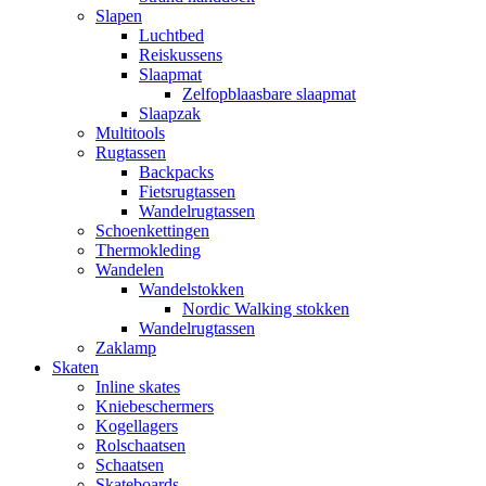
Slapen
Luchtbed
Reiskussens
Slaapmat
Zelfopblaasbare slaapmat
Slaapzak
Multitools
Rugtassen
Backpacks
Fietsrugtassen
Wandelrugtassen
Schoenkettingen
Thermokleding
Wandelen
Wandelstokken
Nordic Walking stokken
Wandelrugtassen
Zaklamp
Skaten
Inline skates
Kniebeschermers
Kogellagers
Rolschaatsen
Schaatsen
Skateboards