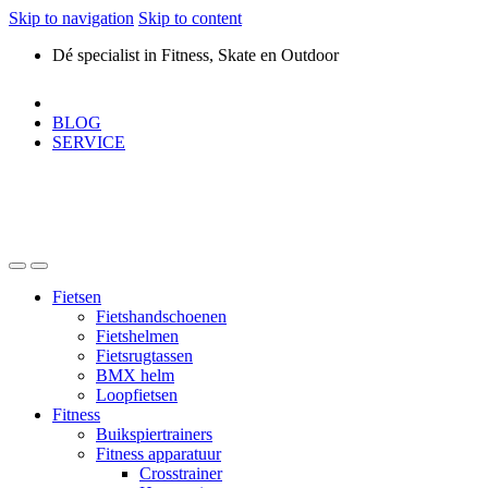
Skip to navigation
Skip to content
Dé specialist in Fitness, Skate en Outdoor
BLOG
SERVICE
Fietsen
Fietshandschoenen
Fietshelmen
Fietsrugtassen
BMX helm
Loopfietsen
Fitness
Buikspiertrainers
Fitness apparatuur
Crosstrainer