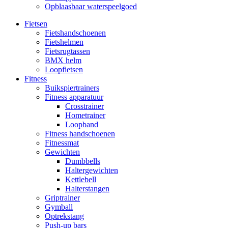
Opblaasbaar waterspeelgoed
Fietsen
Fietshandschoenen
Fietshelmen
Fietsrugtassen
BMX helm
Loopfietsen
Fitness
Buikspiertrainers
Fitness apparatuur
Crosstrainer
Hometrainer
Loopband
Fitness handschoenen
Fitnessmat
Gewichten
Dumbbells
Haltergewichten
Kettlebell
Halterstangen
Griptrainer
Gymball
Optrekstang
Push-up bars