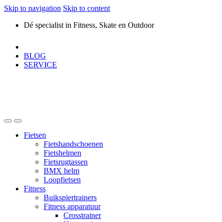
Skip to navigation
Skip to content
Dé specialist in Fitness, Skate en Outdoor
BLOG
SERVICE
Fietsen
Fietshandschoenen
Fietshelmen
Fietsrugtassen
BMX helm
Loopfietsen
Fitness
Buikspiertrainers
Fitness apparatuur
Crosstrainer