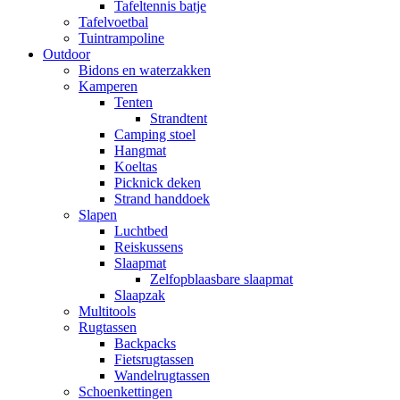
Tafeltennis batje
Tafelvoetbal
Tuintrampoline
Outdoor
Bidons en waterzakken
Kamperen
Tenten
Strandtent
Camping stoel
Hangmat
Koeltas
Picknick deken
Strand handdoek
Slapen
Luchtbed
Reiskussens
Slaapmat
Zelfopblaasbare slaapmat
Slaapzak
Multitools
Rugtassen
Backpacks
Fietsrugtassen
Wandelrugtassen
Schoenkettingen