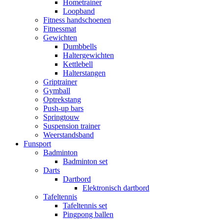
Hometrainer
Loopband
Fitness handschoenen
Fitnessmat
Gewichten
Dumbbells
Haltergewichten
Kettlebell
Halterstangen
Griptrainer
Gymball
Optrekstang
Push-up bars
Springtouw
Suspension trainer
Weerstandsband
Funsport
Badminton
Badminton set
Darts
Dartbord
Elektronisch dartbord
Tafeltennis
Tafeltennis set
Pingpong ballen