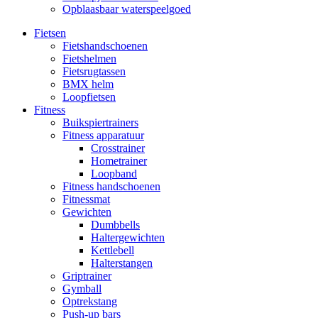
Opblaasbaar waterspeelgoed
Fietsen
Fietshandschoenen
Fietshelmen
Fietsrugtassen
BMX helm
Loopfietsen
Fitness
Buikspiertrainers
Fitness apparatuur
Crosstrainer
Hometrainer
Loopband
Fitness handschoenen
Fitnessmat
Gewichten
Dumbbells
Haltergewichten
Kettlebell
Halterstangen
Griptrainer
Gymball
Optrekstang
Push-up bars