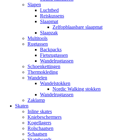
Slapen
Luchtbed
Reiskussens
Slaapmat
Zelfopblaasbare slaapmat
Slaapzak
Multitools
Rugtassen
Backpacks
Fietsrugtassen
Wandelrugtassen
Schoenkettingen
Thermokleding
Wandelen
Wandelstokken
Nordic Walking stokken
Wandelrugtassen
Zaklamp
Skaten
Inline skates
Kniebeschermers
Kogellagers
Rolschaatsen
Schaatsen
Skateboards