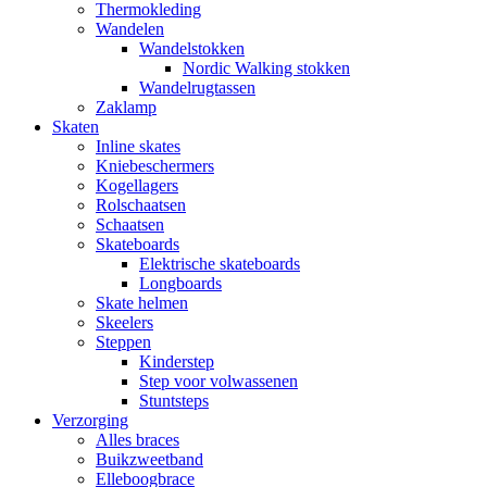
Thermokleding
Wandelen
Wandelstokken
Nordic Walking stokken
Wandelrugtassen
Zaklamp
Skaten
Inline skates
Kniebeschermers
Kogellagers
Rolschaatsen
Schaatsen
Skateboards
Elektrische skateboards
Longboards
Skate helmen
Skeelers
Steppen
Kinderstep
Step voor volwassenen
Stuntsteps
Verzorging
Alles braces
Buikzweetband
Elleboogbrace