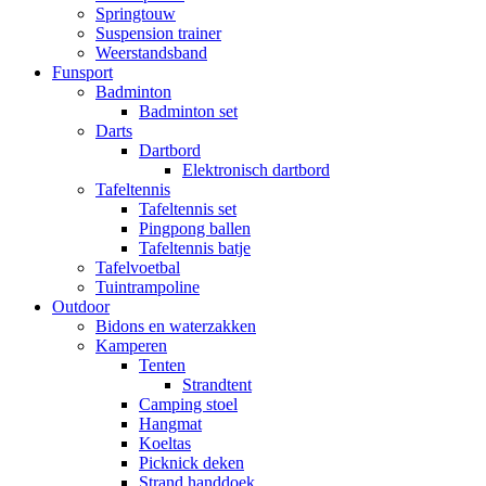
Springtouw
Suspension trainer
Weerstandsband
Funsport
Badminton
Badminton set
Darts
Dartbord
Elektronisch dartbord
Tafeltennis
Tafeltennis set
Pingpong ballen
Tafeltennis batje
Tafelvoetbal
Tuintrampoline
Outdoor
Bidons en waterzakken
Kamperen
Tenten
Strandtent
Camping stoel
Hangmat
Koeltas
Picknick deken
Strand handdoek