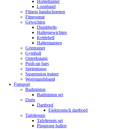
Hometrainer
Loopband
Fitness handschoenen
Fitnessmat
Gewichten
Dumbbells
Haltergewichten
Kettlebell
Halterstangen
Griptrainer
Gymball
Optrekstang
Push-up bars
Springtouw
Suspension trainer
Weerstandsband
Funsport
Badminton
Badminton set
Darts
Dartbord
Elektronisch dartbord
Tafeltennis
Tafeltennis set
Pingpong ballen