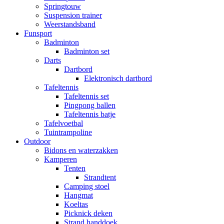
Springtouw
Suspension trainer
Weerstandsband
Funsport
Badminton
Badminton set
Darts
Dartbord
Elektronisch dartbord
Tafeltennis
Tafeltennis set
Pingpong ballen
Tafeltennis batje
Tafelvoetbal
Tuintrampoline
Outdoor
Bidons en waterzakken
Kamperen
Tenten
Strandtent
Camping stoel
Hangmat
Koeltas
Picknick deken
Strand handdoek