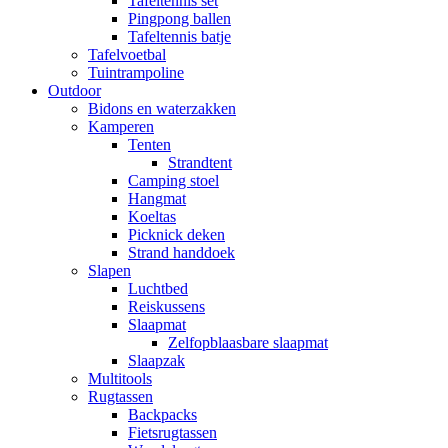
Tafeltennis set
Pingpong ballen
Tafeltennis batje
Tafelvoetbal
Tuintrampoline
Outdoor
Bidons en waterzakken
Kamperen
Tenten
Strandtent
Camping stoel
Hangmat
Koeltas
Picknick deken
Strand handdoek
Slapen
Luchtbed
Reiskussens
Slaapmat
Zelfopblaasbare slaapmat
Slaapzak
Multitools
Rugtassen
Backpacks
Fietsrugtassen