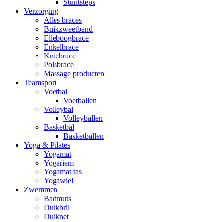
Stuntsteps
Verzorging
Alles braces
Buikzweetband
Elleboogbrace
Enkelbrace
Kniebrace
Polsbrace
Massage producten
Teamsport
Voetbal
Voetballen
Volleybal
Volleyballen
Basketbal
Basketballen
Yoga & Pilates
Yogamat
Yogariem
Yogamat tas
Yogawiel
Zwemmen
Badmuts
Duikbril
Duiknet