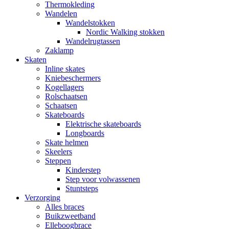
Thermokleding
Wandelen
Wandelstokken
Nordic Walking stokken
Wandelrugtassen
Zaklamp
Skaten
Inline skates
Kniebeschermers
Kogellagers
Rolschaatsen
Schaatsen
Skateboards
Elektrische skateboards
Longboards
Skate helmen
Skeelers
Steppen
Kinderstep
Step voor volwassenen
Stuntsteps
Verzorging
Alles braces
Buikzweetband
Elleboogbrace