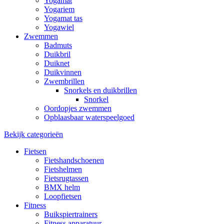
Yogamat
Yogariem
Yogamat tas
Yogawiel
Zwemmen
Badmuts
Duikbril
Duiknet
Duikvinnen
Zwembrillen
Snorkels en duikbrillen
Snorkel
Oordopjes zwemmen
Opblaasbaar waterspeelgoed
Bekijk categorieën
Fietsen
Fietshandschoenen
Fietshelmen
Fietsrugtassen
BMX helm
Loopfietsen
Fitness
Buikspiertrainers
Fitness apparatuur