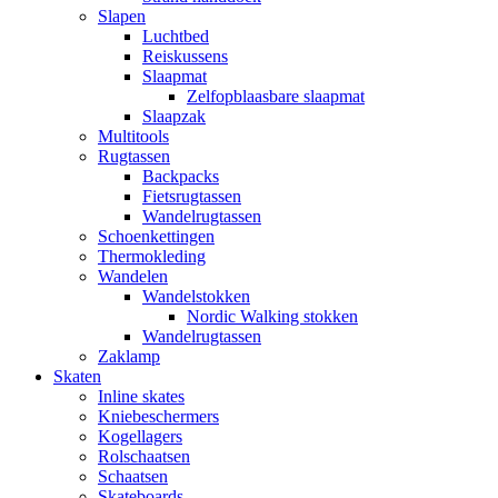
Slapen
Luchtbed
Reiskussens
Slaapmat
Zelfopblaasbare slaapmat
Slaapzak
Multitools
Rugtassen
Backpacks
Fietsrugtassen
Wandelrugtassen
Schoenkettingen
Thermokleding
Wandelen
Wandelstokken
Nordic Walking stokken
Wandelrugtassen
Zaklamp
Skaten
Inline skates
Kniebeschermers
Kogellagers
Rolschaatsen
Schaatsen
Skateboards