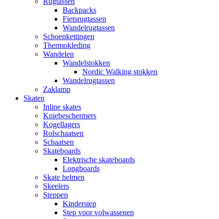
Rugtassen
Backpacks
Fietsrugtassen
Wandelrugtassen
Schoenkettingen
Thermokleding
Wandelen
Wandelstokken
Nordic Walking stokken
Wandelrugtassen
Zaklamp
Skaten
Inline skates
Kniebeschermers
Kogellagers
Rolschaatsen
Schaatsen
Skateboards
Elektrische skateboards
Longboards
Skate helmen
Skeelers
Steppen
Kinderstep
Step voor volwassenen