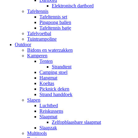
Dartbord
Elektronisch dartbord
Tafeltennis
Tafeltennis set
Pingpong ballen
Tafeltennis batje
Tafelvoetbal
Tuintrampoline
Outdoor
Bidons en waterzakken
Kamperen
Tenten
Strandtent
Camping stoel
Hangmat
Koeltas
Picknick deken
Strand handdoek
Slapen
Luchtbed
Reiskussens
Slaapmat
Zelfopblaasbare slaapmat
Slaapzak
Multitools