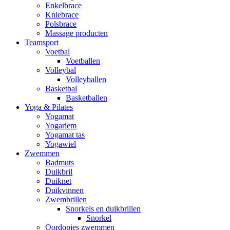
Enkelbrace
Kniebrace
Polsbrace
Massage producten
Teamsport
Voetbal
Voetballen
Volleybal
Volleyballen
Basketbal
Basketballen
Yoga & Pilates
Yogamat
Yogariem
Yogamat tas
Yogawiel
Zwemmen
Badmuts
Duikbril
Duiknet
Duikvinnen
Zwembrillen
Snorkels en duikbrillen
Snorkel
Oordopjes zwemmen