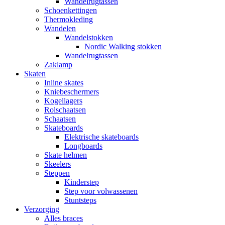
Wandelrugtassen
Schoenkettingen
Thermokleding
Wandelen
Wandelstokken
Nordic Walking stokken
Wandelrugtassen
Zaklamp
Skaten
Inline skates
Kniebeschermers
Kogellagers
Rolschaatsen
Schaatsen
Skateboards
Elektrische skateboards
Longboards
Skate helmen
Skeelers
Steppen
Kinderstep
Step voor volwassenen
Stuntsteps
Verzorging
Alles braces