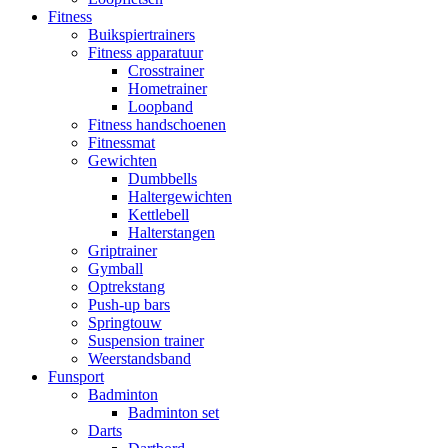
Fitness
Buikspiertrainers
Fitness apparatuur
Crosstrainer
Hometrainer
Loopband
Fitness handschoenen
Fitnessmat
Gewichten
Dumbbells
Haltergewichten
Kettlebell
Halterstangen
Griptrainer
Gymball
Optrekstang
Push-up bars
Springtouw
Suspension trainer
Weerstandsband
Funsport
Badminton
Badminton set
Darts