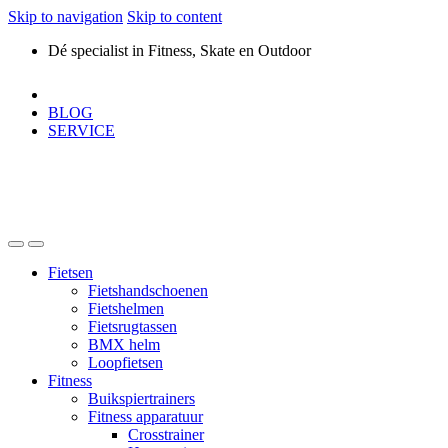
Skip to navigation
Skip to content
Dé specialist in Fitness, Skate en Outdoor
BLOG
SERVICE
Fietsen
Fietshandschoenen
Fietshelmen
Fietsrugtassen
BMX helm
Loopfietsen
Fitness
Buikspiertrainers
Fitness apparatuur
Crosstrainer