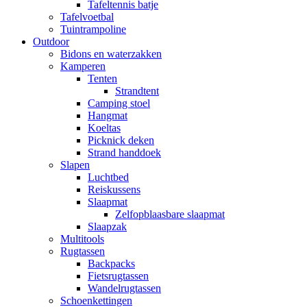
Tafeltennis batje
Tafelvoetbal
Tuintrampoline
Outdoor
Bidons en waterzakken
Kamperen
Tenten
Strandtent
Camping stoel
Hangmat
Koeltas
Picknick deken
Strand handdoek
Slapen
Luchtbed
Reiskussens
Slaapmat
Zelfopblaasbare slaapmat
Slaapzak
Multitools
Rugtassen
Backpacks
Fietsrugtassen
Wandelrugtassen
Schoenkettingen