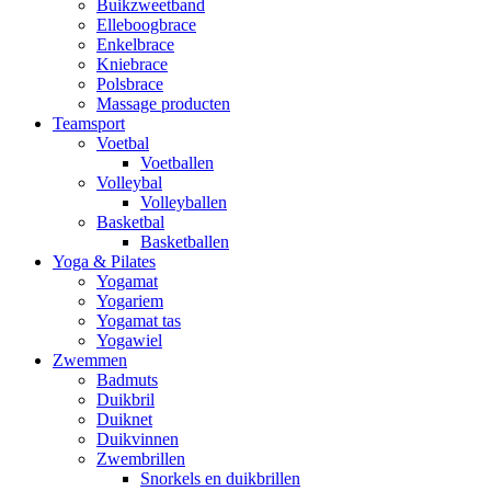
Buikzweetband
Elleboogbrace
Enkelbrace
Kniebrace
Polsbrace
Massage producten
Teamsport
Voetbal
Voetballen
Volleybal
Volleyballen
Basketbal
Basketballen
Yoga & Pilates
Yogamat
Yogariem
Yogamat tas
Yogawiel
Zwemmen
Badmuts
Duikbril
Duiknet
Duikvinnen
Zwembrillen
Snorkels en duikbrillen