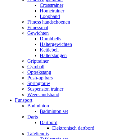
Crosstrainer
Hometrainer
Loopband
Fitness handschoenen
Fitnessmat
Gewichten
Dumbbells
Haltergewichten
Kettlebell
Halterstangen
Griptrainer
Gymball
Optrekstang
Push-up bars
Springtouw
Suspension trainer
Weerstandsband
Funsport
Badminton
Badminton set
Darts
Dartbord
Elektronisch dartbord
Tafeltennis