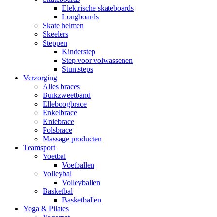
Elektrische skateboards
Longboards
Skate helmen
Skeelers
Steppen
Kinderstep
Step voor volwassenen
Stuntsteps
Verzorging
Alles braces
Buikzweetband
Elleboogbrace
Enkelbrace
Kniebrace
Polsbrace
Massage producten
Teamsport
Voetbal
Voetballen
Volleybal
Volleyballen
Basketbal
Basketballen
Yoga & Pilates