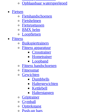
Opblaasbaar waterspeelgoed
Fietsen
Fietshandschoenen
Fietshelmen
Fietsrugtassen
BMX helm
Loopfietsen
Fitness
Buikspiertrainers
Fitness apparatuur
Crosstrainer
Hometrainer
Loopband
Fitness handschoenen
Fitnessmat
Gewichten
Dumbbells
Haltergewichten
Kettlebell
Halterstangen
Griptrainer
Gymball
Optrekstang
Push-up bars