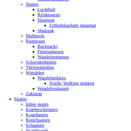
Slapen
Luchtbed
Reiskussens
Slaapmat
Zelfopblaasbare slaapmat
Slaapzak
Multitools
Rugtassen
Backpacks
Fietsrugtassen
Wandelrugtassen
Schoenkettingen
Thermokleding
Wandelen
Wandelstokken
Nordic Walking stokken
Wandelrugtassen
Zaklamp
Skaten
Inline skates
Kniebeschermers
Kogellagers
Rolschaatsen
Schaatsen
Skateboards