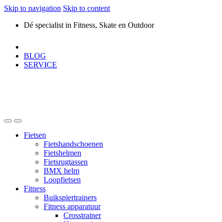
Skip to navigation
Skip to content
Dé specialist in Fitness, Skate en Outdoor
BLOG
SERVICE
Fietsen
Fietshandschoenen
Fietshelmen
Fietsrugtassen
BMX helm
Loopfietsen
Fitness
Buikspiertrainers
Fitness apparatuur
Crosstrainer