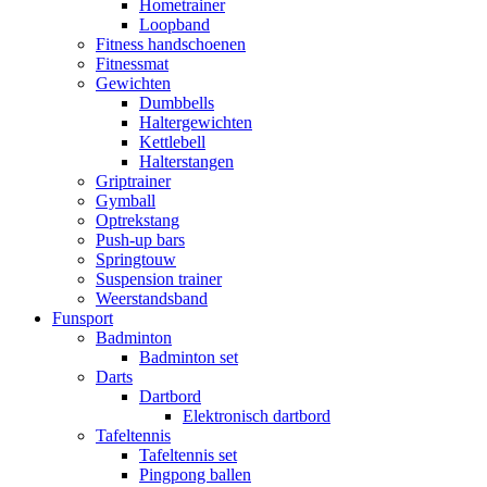
Hometrainer
Loopband
Fitness handschoenen
Fitnessmat
Gewichten
Dumbbells
Haltergewichten
Kettlebell
Halterstangen
Griptrainer
Gymball
Optrekstang
Push-up bars
Springtouw
Suspension trainer
Weerstandsband
Funsport
Badminton
Badminton set
Darts
Dartbord
Elektronisch dartbord
Tafeltennis
Tafeltennis set
Pingpong ballen