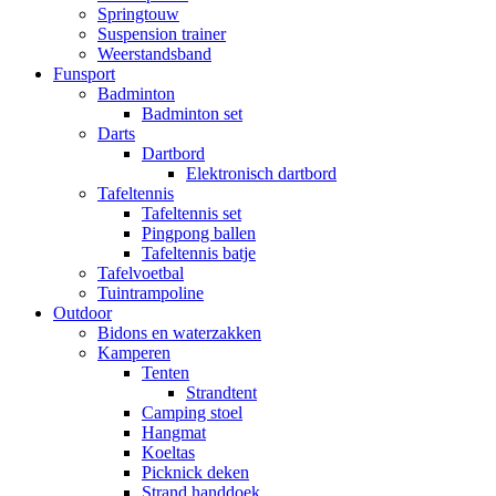
Springtouw
Suspension trainer
Weerstandsband
Funsport
Badminton
Badminton set
Darts
Dartbord
Elektronisch dartbord
Tafeltennis
Tafeltennis set
Pingpong ballen
Tafeltennis batje
Tafelvoetbal
Tuintrampoline
Outdoor
Bidons en waterzakken
Kamperen
Tenten
Strandtent
Camping stoel
Hangmat
Koeltas
Picknick deken
Strand handdoek