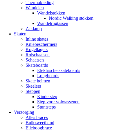
Thermokleding
Wandelen
Wandelstokken
Nordic Walking stokken
Wandelrugtassen
Zaklamp
Skaten
Inline skates
Kniebeschermers
Kogellagers
Rolschaatsen
Schaatsen
Skateboards
Elektrische skateboards
Longboards
Skate helmen
Skeelers
Steppen
Kinderstep
Step voor volwassenen
Stuntsteps
Verzorging
Alles braces
Buikzweetband
Elleboogbrace