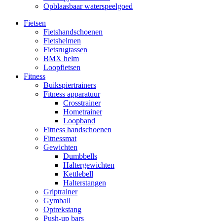
Opblaasbaar waterspeelgoed
Fietsen
Fietshandschoenen
Fietshelmen
Fietsrugtassen
BMX helm
Loopfietsen
Fitness
Buikspiertrainers
Fitness apparatuur
Crosstrainer
Hometrainer
Loopband
Fitness handschoenen
Fitnessmat
Gewichten
Dumbbells
Haltergewichten
Kettlebell
Halterstangen
Griptrainer
Gymball
Optrekstang
Push-up bars