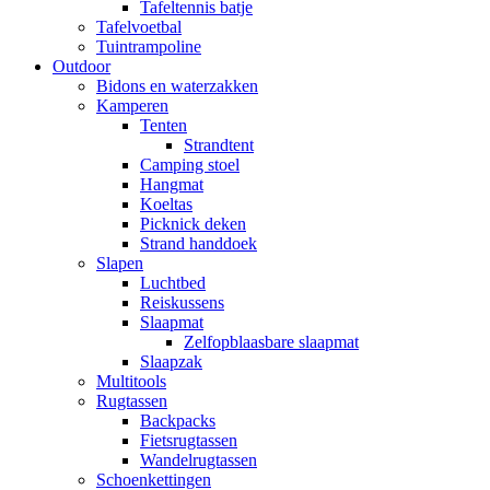
Tafeltennis batje
Tafelvoetbal
Tuintrampoline
Outdoor
Bidons en waterzakken
Kamperen
Tenten
Strandtent
Camping stoel
Hangmat
Koeltas
Picknick deken
Strand handdoek
Slapen
Luchtbed
Reiskussens
Slaapmat
Zelfopblaasbare slaapmat
Slaapzak
Multitools
Rugtassen
Backpacks
Fietsrugtassen
Wandelrugtassen
Schoenkettingen