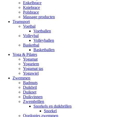
Enkelbrace
Kniebrace
Polsbrace
Massage producten
Teamsport
Voetbal
Voetballen
Volleybal
Volleyballen
Basketbal
Basketballen
Yoga & Pilates
Yogamat
Yogariem
Yogamat tas
Yogawiel
Zwemmen
Badmuts
Duikbril
Duiknet
Duikvinnen
Zwembrillen
Snorkels en duikbrillen
Snorkel
Oordopjes zwemmen