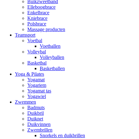
Buikzweetband
Elleboogbrace
Enkelbrace
Kniebrace
Polsbrace
Massage producten
Teamsport
Voetbal
Voetballen
Volleybal
Volleyballen
Basketbal
Basketballen
Yoga & Pilates
Yogamat
Yogariem
Yogamat tas
Yogawiel
Zwemmen
Badmuts
Duikbril
Duiknet
Duikvinnen
Zwembrillen
Snorkels en duikbrillen