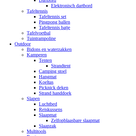
Dartbord
Elektronisch dartbord
Tafeltennis
Tafeltennis set
Pingpong ballen
Tafeltennis batje
Tafelvoetbal
Tuintrampoline
Outdoor
Bidons en waterzakken
Kamperen
Tenten
Strandtent
Camping stoel
Hangmat
Koeltas
Picknick deken
Strand handdoek
Slapen
Luchtbed
Reiskussens
Slaapmat
Zelfopblaasbare slaapmat
Slaapzak
Multitools