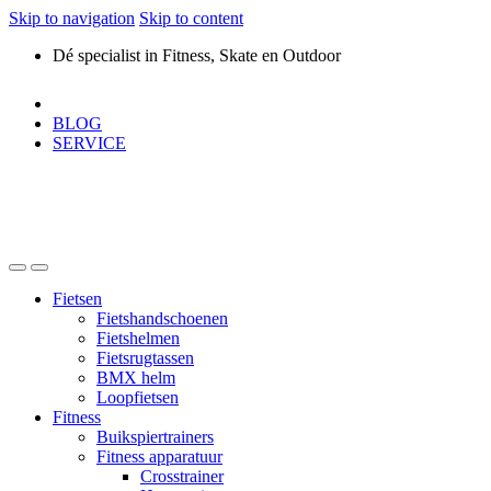
Skip to navigation
Skip to content
Dé specialist in Fitness, Skate en Outdoor
BLOG
SERVICE
Fietsen
Fietshandschoenen
Fietshelmen
Fietsrugtassen
BMX helm
Loopfietsen
Fitness
Buikspiertrainers
Fitness apparatuur
Crosstrainer