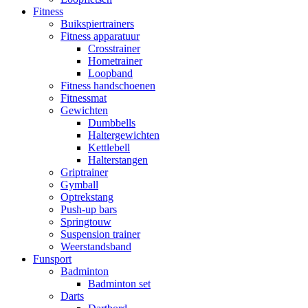
Fitness
Buikspiertrainers
Fitness apparatuur
Crosstrainer
Hometrainer
Loopband
Fitness handschoenen
Fitnessmat
Gewichten
Dumbbells
Haltergewichten
Kettlebell
Halterstangen
Griptrainer
Gymball
Optrekstang
Push-up bars
Springtouw
Suspension trainer
Weerstandsband
Funsport
Badminton
Badminton set
Darts