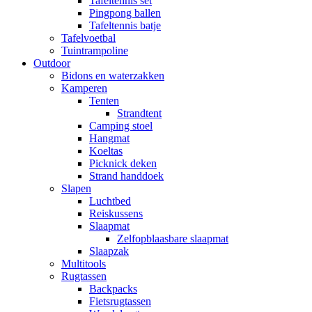
Tafeltennis set
Pingpong ballen
Tafeltennis batje
Tafelvoetbal
Tuintrampoline
Outdoor
Bidons en waterzakken
Kamperen
Tenten
Strandtent
Camping stoel
Hangmat
Koeltas
Picknick deken
Strand handdoek
Slapen
Luchtbed
Reiskussens
Slaapmat
Zelfopblaasbare slaapmat
Slaapzak
Multitools
Rugtassen
Backpacks
Fietsrugtassen