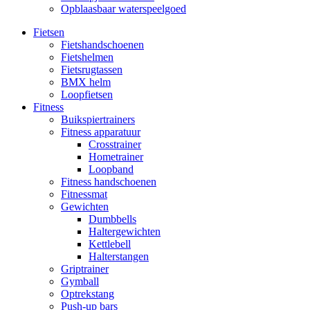
Opblaasbaar waterspeelgoed
Fietsen
Fietshandschoenen
Fietshelmen
Fietsrugtassen
BMX helm
Loopfietsen
Fitness
Buikspiertrainers
Fitness apparatuur
Crosstrainer
Hometrainer
Loopband
Fitness handschoenen
Fitnessmat
Gewichten
Dumbbells
Haltergewichten
Kettlebell
Halterstangen
Griptrainer
Gymball
Optrekstang
Push-up bars