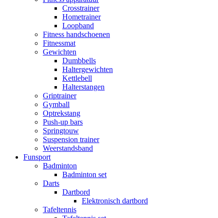
Crosstrainer
Hometrainer
Loopband
Fitness handschoenen
Fitnessmat
Gewichten
Dumbbells
Haltergewichten
Kettlebell
Halterstangen
Griptrainer
Gymball
Optrekstang
Push-up bars
Springtouw
Suspension trainer
Weerstandsband
Funsport
Badminton
Badminton set
Darts
Dartbord
Elektronisch dartbord
Tafeltennis