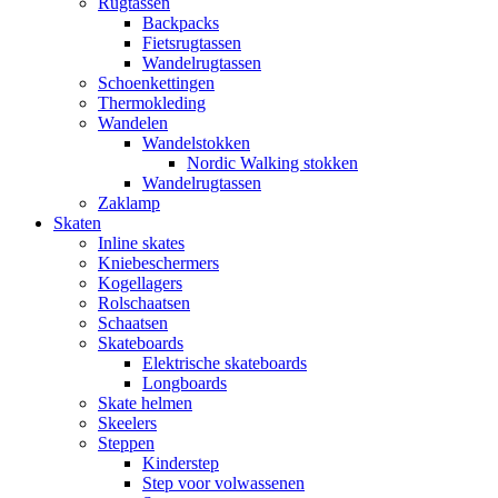
Rugtassen
Backpacks
Fietsrugtassen
Wandelrugtassen
Schoenkettingen
Thermokleding
Wandelen
Wandelstokken
Nordic Walking stokken
Wandelrugtassen
Zaklamp
Skaten
Inline skates
Kniebeschermers
Kogellagers
Rolschaatsen
Schaatsen
Skateboards
Elektrische skateboards
Longboards
Skate helmen
Skeelers
Steppen
Kinderstep
Step voor volwassenen