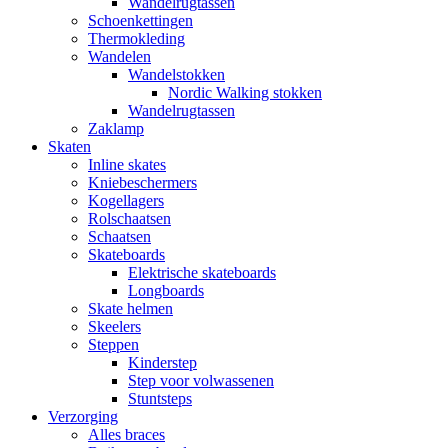
Wandelrugtassen
Schoenkettingen
Thermokleding
Wandelen
Wandelstokken
Nordic Walking stokken
Wandelrugtassen
Zaklamp
Skaten
Inline skates
Kniebeschermers
Kogellagers
Rolschaatsen
Schaatsen
Skateboards
Elektrische skateboards
Longboards
Skate helmen
Skeelers
Steppen
Kinderstep
Step voor volwassenen
Stuntsteps
Verzorging
Alles braces