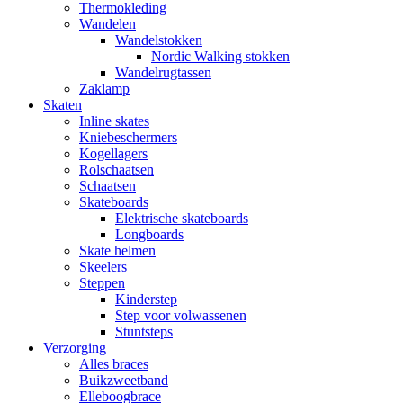
Thermokleding
Wandelen
Wandelstokken
Nordic Walking stokken
Wandelrugtassen
Zaklamp
Skaten
Inline skates
Kniebeschermers
Kogellagers
Rolschaatsen
Schaatsen
Skateboards
Elektrische skateboards
Longboards
Skate helmen
Skeelers
Steppen
Kinderstep
Step voor volwassenen
Stuntsteps
Verzorging
Alles braces
Buikzweetband
Elleboogbrace