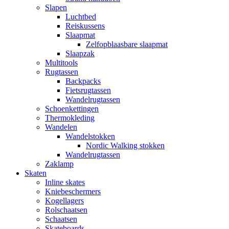
Slapen
Luchtbed
Reiskussens
Slaapmat
Zelfopblaasbare slaapmat
Slaapzak
Multitools
Rugtassen
Backpacks
Fietsrugtassen
Wandelrugtassen
Schoenkettingen
Thermokleding
Wandelen
Wandelstokken
Nordic Walking stokken
Wandelrugtassen
Zaklamp
Skaten
Inline skates
Kniebeschermers
Kogellagers
Rolschaatsen
Schaatsen
Skateboards