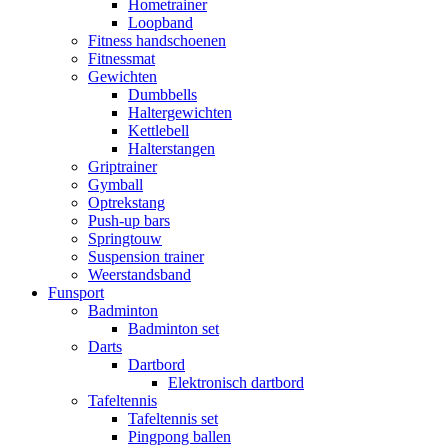
Hometrainer
Loopband
Fitness handschoenen
Fitnessmat
Gewichten
Dumbbells
Haltergewichten
Kettlebell
Halterstangen
Griptrainer
Gymball
Optrekstang
Push-up bars
Springtouw
Suspension trainer
Weerstandsband
Funsport
Badminton
Badminton set
Darts
Dartbord
Elektronisch dartbord
Tafeltennis
Tafeltennis set
Pingpong ballen