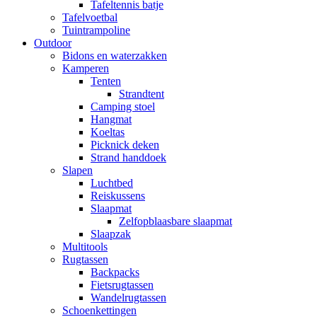
Tafeltennis batje
Tafelvoetbal
Tuintrampoline
Outdoor
Bidons en waterzakken
Kamperen
Tenten
Strandtent
Camping stoel
Hangmat
Koeltas
Picknick deken
Strand handdoek
Slapen
Luchtbed
Reiskussens
Slaapmat
Zelfopblaasbare slaapmat
Slaapzak
Multitools
Rugtassen
Backpacks
Fietsrugtassen
Wandelrugtassen
Schoenkettingen