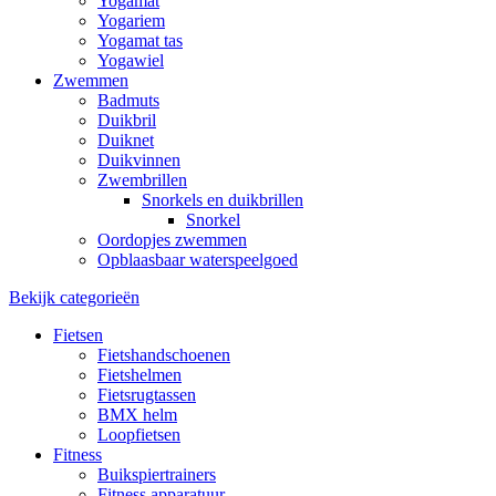
Yogamat
Yogariem
Yogamat tas
Yogawiel
Zwemmen
Badmuts
Duikbril
Duiknet
Duikvinnen
Zwembrillen
Snorkels en duikbrillen
Snorkel
Oordopjes zwemmen
Opblaasbaar waterspeelgoed
Bekijk categorieën
Fietsen
Fietshandschoenen
Fietshelmen
Fietsrugtassen
BMX helm
Loopfietsen
Fitness
Buikspiertrainers
Fitness apparatuur