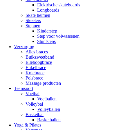
Elektrische skateboards
Longboards
Skate helmen
Skeelers
Steppen
Kinderstep
Step voor volwassenen
Stuntsteps
Verzorging
Alles braces
Buikzweetband
Elleboogbrace
Enkelbrace
Kniebrace
Polsbrace
Massage producten
Teamsport
Voetbal
Voetballen
Volleybal
Volleyballen
Basketbal
Basketballen
Yoga & Pilates