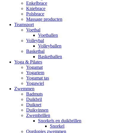
Enkelbrace
Kniebrace
Polsbrace
Massage producten
Teamsport
Voetbal
Voetballen
Volleybal
Volleyballen
Basketbal
Basketballen
Yoga & Pilates
Yogamat
Yogariem
Yogamat tas
Yogawiel
Zwemmen
Badmuts
Duikbril
Duiknet
Duikvinnen
Zwembrillen
Snorkels en duikbrillen
Snorkel
Oordopjes zwemmen