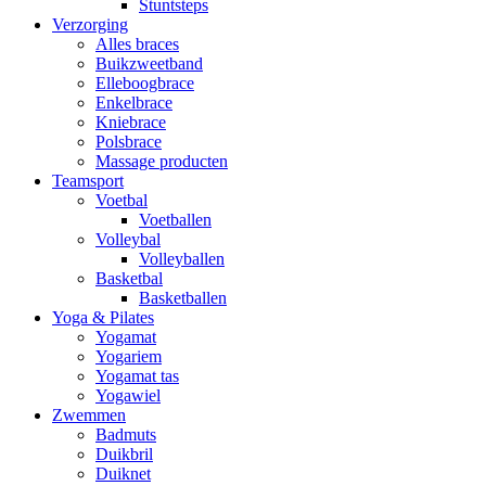
Stuntsteps
Verzorging
Alles braces
Buikzweetband
Elleboogbrace
Enkelbrace
Kniebrace
Polsbrace
Massage producten
Teamsport
Voetbal
Voetballen
Volleybal
Volleyballen
Basketbal
Basketballen
Yoga & Pilates
Yogamat
Yogariem
Yogamat tas
Yogawiel
Zwemmen
Badmuts
Duikbril
Duiknet