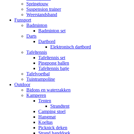
Springtouw
Suspension trainer
Weerstandsband
Funsport
Badminton
Badminton set
Darts
Dartbord
Elektronisch dartbord
Tafeltennis
Tafeltennis set
Pingpong ballen
Tafeltennis batje
Tafelvoetbal
Tuintrampoline
Outdoor
Bidons en waterzakken
Kamperen
Tenten
Strandtent
Camping stoel
Hangmat
Koeltas
Picknick deken
Strand handdoek