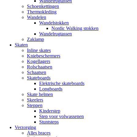
Wandelrugtassen
Schoenkettingen
Thermokleding
Wandelen
Wandelstokken
Nordic Walking stokken
Wandelrugtassen
Zaklamp
Skaten
Inline skates
Kniebeschermers
Kogellagers
Rolschaatsen
Schaatsen
Skateboards
Elektrische skateboards
Longboards
Skate helmen
Skeelers
Steppen
Kinderstep
Step voor volwassenen
Stuntsteps
Verzorging
Alles braces