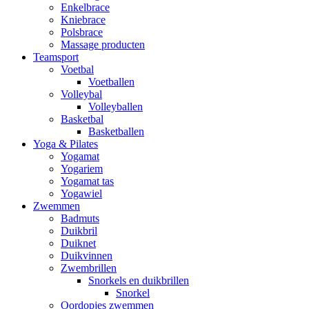
Enkelbrace
Kniebrace
Polsbrace
Massage producten
Teamsport
Voetbal
Voetballen
Volleybal
Volleyballen
Basketbal
Basketballen
Yoga & Pilates
Yogamat
Yogariem
Yogamat tas
Yogawiel
Zwemmen
Badmuts
Duikbril
Duiknet
Duikvinnen
Zwembrillen
Snorkels en duikbrillen
Snorkel
Oordopjes zwemmen