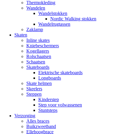
Thermokleding
Wandelen
Wandelstokken
Nordic Walking stokken
Wandelrugtassen
Zaklamp
Skaten
Inline skates
Kniebeschermers
Kogellagers
Rolschaatsen
Schaatsen
Skateboards
Elektrische skateboards
Longboards
Skate helmen
Skeelers
Steppen
Kinderstep
Step voor volwassenen
Stuntsteps
Verzorging
Alles braces
Buikzweetband
Elleboogbrace