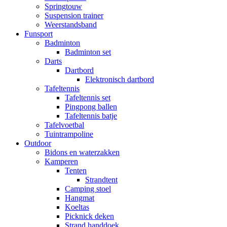
Springtouw
Suspension trainer
Weerstandsband
Funsport
Badminton
Badminton set
Darts
Dartbord
Elektronisch dartbord
Tafeltennis
Tafeltennis set
Pingpong ballen
Tafeltennis batje
Tafelvoetbal
Tuintrampoline
Outdoor
Bidons en waterzakken
Kamperen
Tenten
Strandtent
Camping stoel
Hangmat
Koeltas
Picknick deken
Strand handdoek