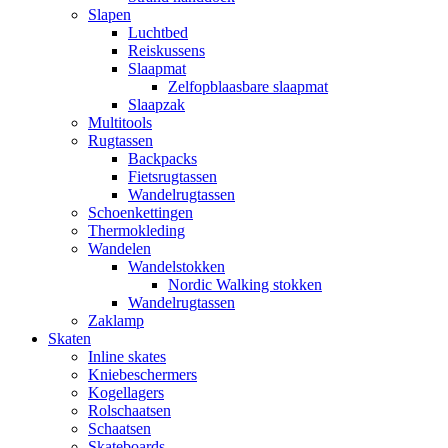
Slapen
Luchtbed
Reiskussens
Slaapmat
Zelfopblaasbare slaapmat
Slaapzak
Multitools
Rugtassen
Backpacks
Fietsrugtassen
Wandelrugtassen
Schoenkettingen
Thermokleding
Wandelen
Wandelstokken
Nordic Walking stokken
Wandelrugtassen
Zaklamp
Skaten
Inline skates
Kniebeschermers
Kogellagers
Rolschaatsen
Schaatsen
Skateboards