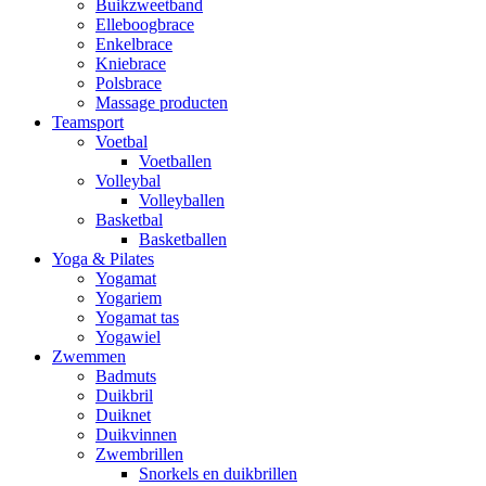
Buikzweetband
Elleboogbrace
Enkelbrace
Kniebrace
Polsbrace
Massage producten
Teamsport
Voetbal
Voetballen
Volleybal
Volleyballen
Basketbal
Basketballen
Yoga & Pilates
Yogamat
Yogariem
Yogamat tas
Yogawiel
Zwemmen
Badmuts
Duikbril
Duiknet
Duikvinnen
Zwembrillen
Snorkels en duikbrillen