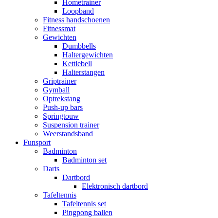
Hometrainer
Loopband
Fitness handschoenen
Fitnessmat
Gewichten
Dumbbells
Haltergewichten
Kettlebell
Halterstangen
Griptrainer
Gymball
Optrekstang
Push-up bars
Springtouw
Suspension trainer
Weerstandsband
Funsport
Badminton
Badminton set
Darts
Dartbord
Elektronisch dartbord
Tafeltennis
Tafeltennis set
Pingpong ballen