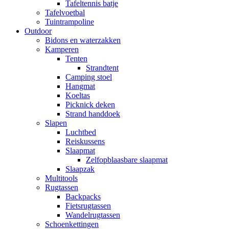
Tafeltennis batje
Tafelvoetbal
Tuintrampoline
Outdoor
Bidons en waterzakken
Kamperen
Tenten
Strandtent
Camping stoel
Hangmat
Koeltas
Picknick deken
Strand handdoek
Slapen
Luchtbed
Reiskussens
Slaapmat
Zelfopblaasbare slaapmat
Slaapzak
Multitools
Rugtassen
Backpacks
Fietsrugtassen
Wandelrugtassen
Schoenkettingen