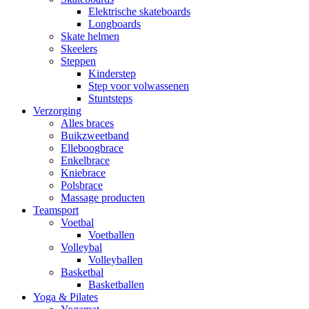
Elektrische skateboards
Longboards
Skate helmen
Skeelers
Steppen
Kinderstep
Step voor volwassenen
Stuntsteps
Verzorging
Alles braces
Buikzweetband
Elleboogbrace
Enkelbrace
Kniebrace
Polsbrace
Massage producten
Teamsport
Voetbal
Voetballen
Volleybal
Volleyballen
Basketbal
Basketballen
Yoga & Pilates