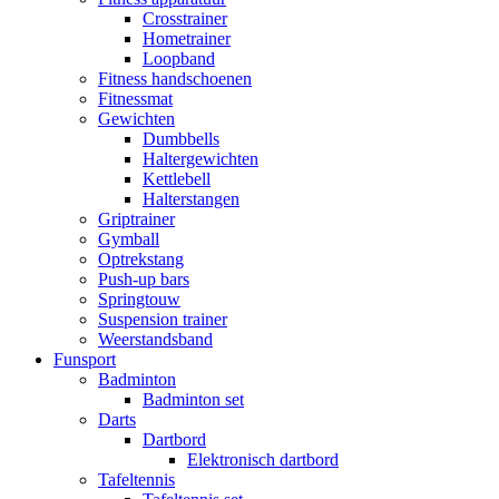
Crosstrainer
Hometrainer
Loopband
Fitness handschoenen
Fitnessmat
Gewichten
Dumbbells
Haltergewichten
Kettlebell
Halterstangen
Griptrainer
Gymball
Optrekstang
Push-up bars
Springtouw
Suspension trainer
Weerstandsband
Funsport
Badminton
Badminton set
Darts
Dartbord
Elektronisch dartbord
Tafeltennis