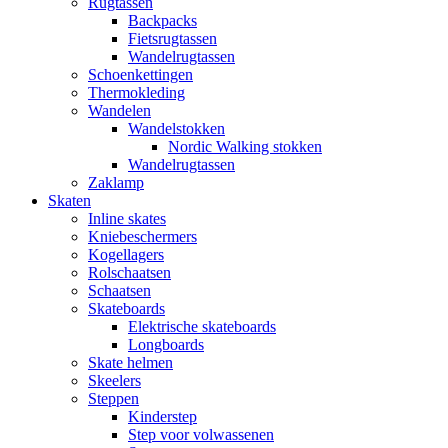
Rugtassen
Backpacks
Fietsrugtassen
Wandelrugtassen
Schoenkettingen
Thermokleding
Wandelen
Wandelstokken
Nordic Walking stokken
Wandelrugtassen
Zaklamp
Skaten
Inline skates
Kniebeschermers
Kogellagers
Rolschaatsen
Schaatsen
Skateboards
Elektrische skateboards
Longboards
Skate helmen
Skeelers
Steppen
Kinderstep
Step voor volwassenen