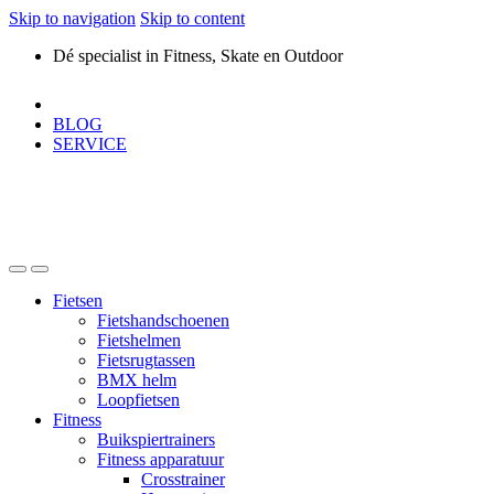
Skip to navigation
Skip to content
Dé specialist in Fitness, Skate en Outdoor
BLOG
SERVICE
Fietsen
Fietshandschoenen
Fietshelmen
Fietsrugtassen
BMX helm
Loopfietsen
Fitness
Buikspiertrainers
Fitness apparatuur
Crosstrainer