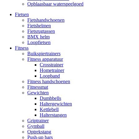
Opblaasbaar waterspeelgoed
Fietsen
Fietshandschoenen
Fietshelmen
Fietsrugtassen
BMX helm
Loopfietsen
Fitness
Buikspiertrainers
Fitness apparatuur
Crosstrainer
Hometrainer
Loopband
Fitness handschoenen
Fitnessmat
Gewichten
Dumbbells
Haltergewichten
Kettlebell
Halterstangen
Griptrainer
Gymball
Optrekstang
Push-up bars