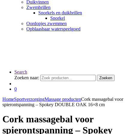
Duikvinnen
Zwembrillen
Snorkels en duikbrillen
Snorkel
Oordopjes zwemmen
Opblaasbaar waterspeelgoed
Search
Zoeken naar:
Zoeken
0
Home
Sportverzorging
Massage producten
Cork massagebal voor
spierontspanning – Spokey DOUBLE OAK 16×8 cm
Cork massagebal voor
spierontspanning – Spokey