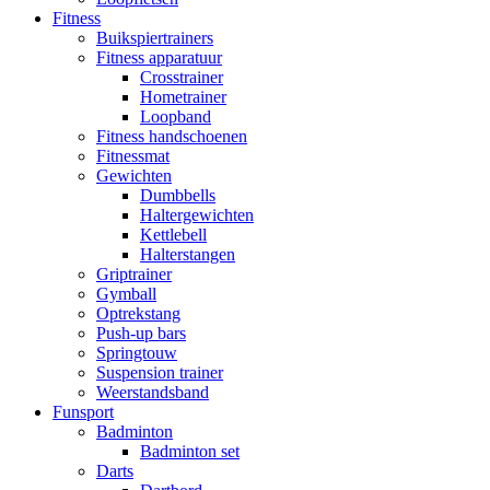
Fitness
Buikspiertrainers
Fitness apparatuur
Crosstrainer
Hometrainer
Loopband
Fitness handschoenen
Fitnessmat
Gewichten
Dumbbells
Haltergewichten
Kettlebell
Halterstangen
Griptrainer
Gymball
Optrekstang
Push-up bars
Springtouw
Suspension trainer
Weerstandsband
Funsport
Badminton
Badminton set
Darts