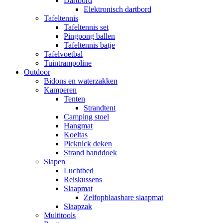
Dartbord
Elektronisch dartbord
Tafeltennis
Tafeltennis set
Pingpong ballen
Tafeltennis batje
Tafelvoetbal
Tuintrampoline
Outdoor
Bidons en waterzakken
Kamperen
Tenten
Strandtent
Camping stoel
Hangmat
Koeltas
Picknick deken
Strand handdoek
Slapen
Luchtbed
Reiskussens
Slaapmat
Zelfopblaasbare slaapmat
Slaapzak
Multitools