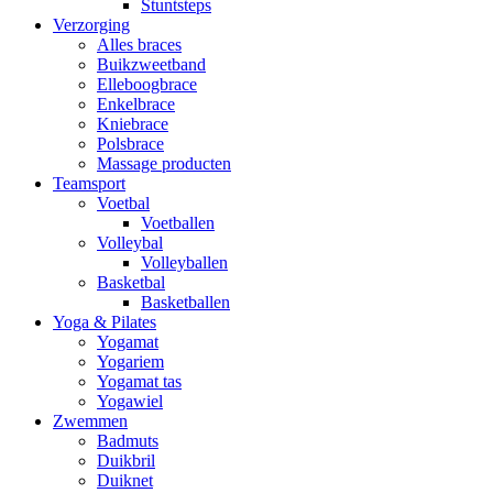
Stuntsteps
Verzorging
Alles braces
Buikzweetband
Elleboogbrace
Enkelbrace
Kniebrace
Polsbrace
Massage producten
Teamsport
Voetbal
Voetballen
Volleybal
Volleyballen
Basketbal
Basketballen
Yoga & Pilates
Yogamat
Yogariem
Yogamat tas
Yogawiel
Zwemmen
Badmuts
Duikbril
Duiknet