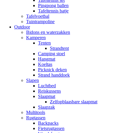
Tafeltennis set
Pingpong ballen
Tafeltennis batje
Tafelvoetbal
Tuintrampoline
Outdoor
Bidons en waterzakken
Kamperen
Tenten
Strandtent
Camping stoel
Hangmat
Koeltas
Picknick deken
Strand handdoek
Slapen
Luchtbed
Reiskussens
Slaapmat
Zelfopblaasbare slaapmat
Slaapzak
Multitools
Rugtassen
Backpacks
Fietsrugtassen