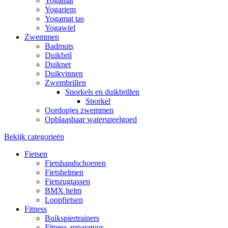
Yogamat
Yogariem
Yogamat tas
Yogawiel
Zwemmen
Badmuts
Duikbril
Duiknet
Duikvinnen
Zwembrillen
Snorkels en duikbrillen
Snorkel
Oordopjes zwemmen
Opblaasbaar waterspeelgoed
Bekijk categorieën
Fietsen
Fietshandschoenen
Fietshelmen
Fietsrugtassen
BMX helm
Loopfietsen
Fitness
Buikspiertrainers
Fitness apparatuur