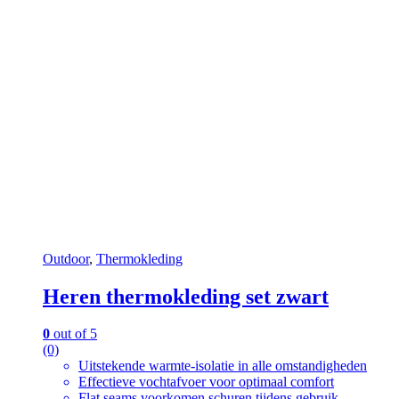
Outdoor
,
Thermokleding
Heren thermokleding set zwart
0
out of 5
(0)
Uitstekende warmte-isolatie in alle omstandigheden
Effectieve vochtafvoer voor optimaal comfort
Flat seams voorkomen schuren tijdens gebruik