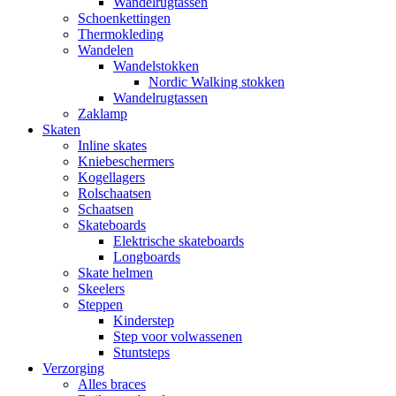
Wandelrugtassen
Schoenkettingen
Thermokleding
Wandelen
Wandelstokken
Nordic Walking stokken
Wandelrugtassen
Zaklamp
Skaten
Inline skates
Kniebeschermers
Kogellagers
Rolschaatsen
Schaatsen
Skateboards
Elektrische skateboards
Longboards
Skate helmen
Skeelers
Steppen
Kinderstep
Step voor volwassenen
Stuntsteps
Verzorging
Alles braces