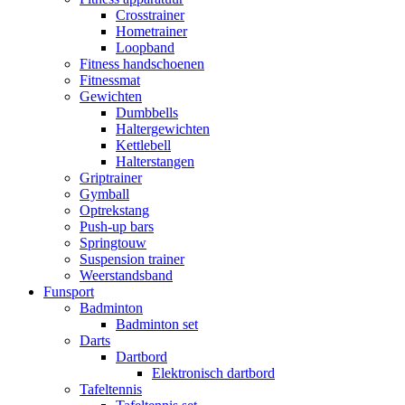
Crosstrainer
Hometrainer
Loopband
Fitness handschoenen
Fitnessmat
Gewichten
Dumbbells
Haltergewichten
Kettlebell
Halterstangen
Griptrainer
Gymball
Optrekstang
Push-up bars
Springtouw
Suspension trainer
Weerstandsband
Funsport
Badminton
Badminton set
Darts
Dartbord
Elektronisch dartbord
Tafeltennis