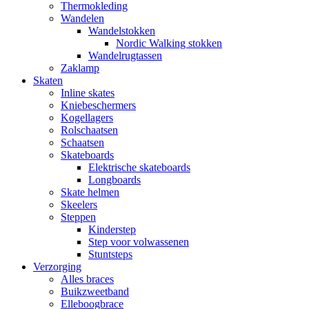
Thermokleding
Wandelen
Wandelstokken
Nordic Walking stokken
Wandelrugtassen
Zaklamp
Skaten
Inline skates
Kniebeschermers
Kogellagers
Rolschaatsen
Schaatsen
Skateboards
Elektrische skateboards
Longboards
Skate helmen
Skeelers
Steppen
Kinderstep
Step voor volwassenen
Stuntsteps
Verzorging
Alles braces
Buikzweetband
Elleboogbrace