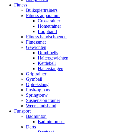
Fitness
Buikspiertrainers
Fitness apparatuur
Crosstrainer
Hometrainer
Loopband
Fitness handschoenen
Fitnessmat
Gewichten
Dumbbells
Haltergewichten
Kettlebell
Halterstangen
Griptrainer
Gymball
Optrekstang
Push-up bars
Springtouw
Suspension trainer
Weerstandsband
Funsport
Badminton
Badminton set
Darts