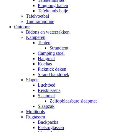
Tafeltennis set
Pingpong ballen
Tafeltennis batje
Tafelvoetbal
Tuintrampoline
Outdoor
Bidons en waterzakken
Kamperen
Tenten
Strandtent
Camping stoel
Hangmat
Koeltas
Picknick deken
Strand handdoek
Slapen
Luchtbed
Reiskussens
Slaapmat
Zelfopblaasbare slaapmat
Slaapzak
Multitools
Rugtassen
Backpacks
Fietsrugtassen