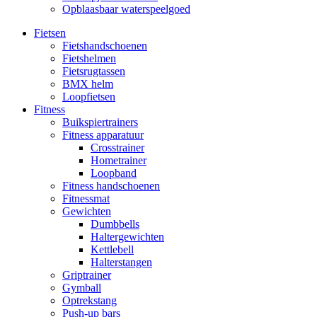
Opblaasbaar waterspeelgoed
Fietsen
Fietshandschoenen
Fietshelmen
Fietsrugtassen
BMX helm
Loopfietsen
Fitness
Buikspiertrainers
Fitness apparatuur
Crosstrainer
Hometrainer
Loopband
Fitness handschoenen
Fitnessmat
Gewichten
Dumbbells
Haltergewichten
Kettlebell
Halterstangen
Griptrainer
Gymball
Optrekstang
Push-up bars