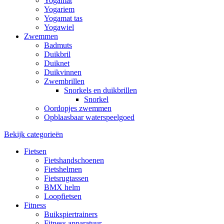
Yogamat
Yogariem
Yogamat tas
Yogawiel
Zwemmen
Badmuts
Duikbril
Duiknet
Duikvinnen
Zwembrillen
Snorkels en duikbrillen
Snorkel
Oordopjes zwemmen
Opblaasbaar waterspeelgoed
Bekijk categorieën
Fietsen
Fietshandschoenen
Fietshelmen
Fietsrugtassen
BMX helm
Loopfietsen
Fitness
Buikspiertrainers
Fitness apparatuur