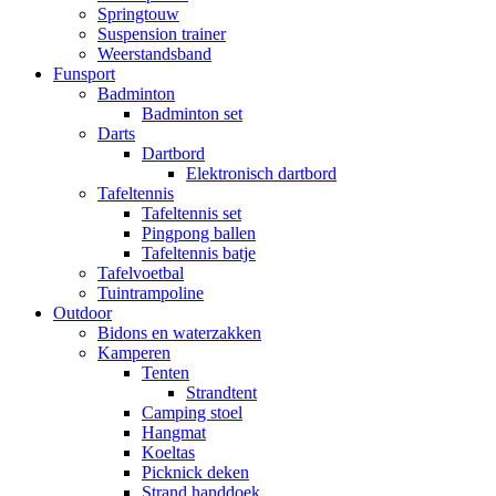
Springtouw
Suspension trainer
Weerstandsband
Funsport
Badminton
Badminton set
Darts
Dartbord
Elektronisch dartbord
Tafeltennis
Tafeltennis set
Pingpong ballen
Tafeltennis batje
Tafelvoetbal
Tuintrampoline
Outdoor
Bidons en waterzakken
Kamperen
Tenten
Strandtent
Camping stoel
Hangmat
Koeltas
Picknick deken
Strand handdoek