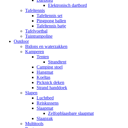
Dartbord
Elektronisch dartbord
Tafeltennis
Tafeltennis set
Pingpong ballen
Tafeltennis batje
Tafelvoetbal
Tuintrampoline
Outdoor
Bidons en waterzakken
Kamperen
Tenten
Strandtent
Camping stoel
Hangmat
Koeltas
Picknick deken
Strand handdoek
Slapen
Luchtbed
Reiskussens
Slaapmat
Zelfopblaasbare slaapmat
Slaapzak
Multitools