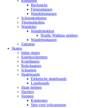
Rugtassen
Backpacks
Fietsrugtassen
Wandelrugtassen
Schoenkettingen
Thermokleding
Wandelen
Wandelstokken
Nordic Walking stokken
Wandelrugtassen
Zaklamp
Skaten
Inline skates
Kniebeschermers
Kogellagers
Rolschaatsen
Schaatsen
Skateboards
Elektrische skateboards
Longboards
Skate helmen
Skeelers
Steppen
Kinderstep
Step voor volwassenen