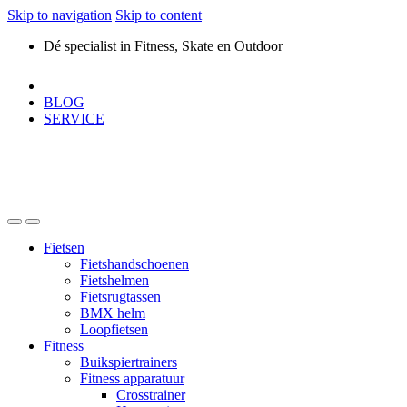
Skip to navigation
Skip to content
Dé specialist in Fitness, Skate en Outdoor
BLOG
SERVICE
Fietsen
Fietshandschoenen
Fietshelmen
Fietsrugtassen
BMX helm
Loopfietsen
Fitness
Buikspiertrainers
Fitness apparatuur
Crosstrainer