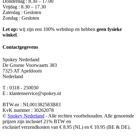
Donderdag : 8.30 – 17.00
Vrijdag : 8.30 – 17.30
Zaterdag : Gesloten
Zondag : Gesloten
Let op:
wij zijn een 100% webshop en hebben
geen fysieke
winkel
.
Contactgegevens
Spokey Nederland
De Groene Voorwaarts 383
7325 AT Apeldoorn
Nederland
T : 0318 - 250030
E : klantenservice@spokey.nl
BTW-nr : NL001382583B83
KvK nummer : 30262078
©
Spokey Nederland
- Alle rechten voorbehouden. Alle genoemde
prijzen zijn inclusief 21% BTW en
exclusief verzendkosten van € 8.95 (NL) en € 10.95 (BE & DE).