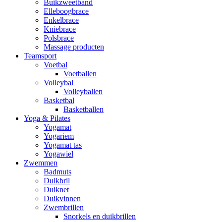
Buikzweetband
Elleboogbrace
Enkelbrace
Kniebrace
Polsbrace
Massage producten
Teamsport
Voetbal
Voetballen
Volleybal
Volleyballen
Basketbal
Basketballen
Yoga & Pilates
Yogamat
Yogariem
Yogamat tas
Yogawiel
Zwemmen
Badmuts
Duikbril
Duiknet
Duikvinnen
Zwembrillen
Snorkels en duikbrillen