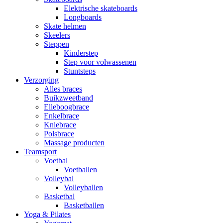
Elektrische skateboards
Longboards
Skate helmen
Skeelers
Steppen
Kinderstep
Step voor volwassenen
Stuntsteps
Verzorging
Alles braces
Buikzweetband
Elleboogbrace
Enkelbrace
Kniebrace
Polsbrace
Massage producten
Teamsport
Voetbal
Voetballen
Volleybal
Volleyballen
Basketbal
Basketballen
Yoga & Pilates