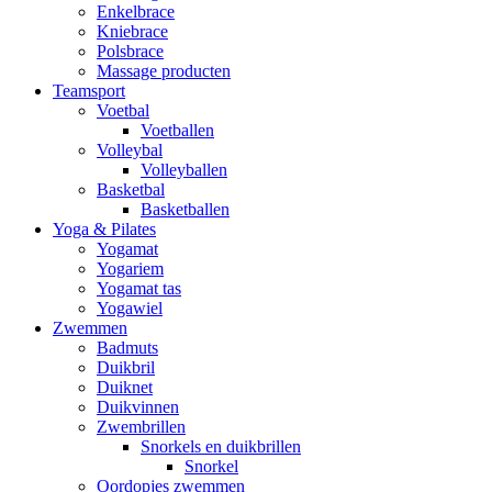
Enkelbrace
Kniebrace
Polsbrace
Massage producten
Teamsport
Voetbal
Voetballen
Volleybal
Volleyballen
Basketbal
Basketballen
Yoga & Pilates
Yogamat
Yogariem
Yogamat tas
Yogawiel
Zwemmen
Badmuts
Duikbril
Duiknet
Duikvinnen
Zwembrillen
Snorkels en duikbrillen
Snorkel
Oordopjes zwemmen