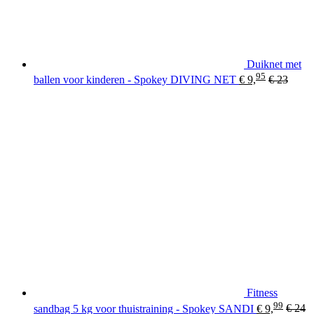
Duiknet met
95
ballen voor kinderen - Spokey DIVING NET
€
9,
€
23
Fitness
99
sandbag 5 kg voor thuistraining - Spokey SANDI
€
9,
€
24