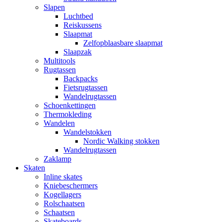
Slapen
Luchtbed
Reiskussens
Slaapmat
Zelfopblaasbare slaapmat
Slaapzak
Multitools
Rugtassen
Backpacks
Fietsrugtassen
Wandelrugtassen
Schoenkettingen
Thermokleding
Wandelen
Wandelstokken
Nordic Walking stokken
Wandelrugtassen
Zaklamp
Skaten
Inline skates
Kniebeschermers
Kogellagers
Rolschaatsen
Schaatsen
Skateboards