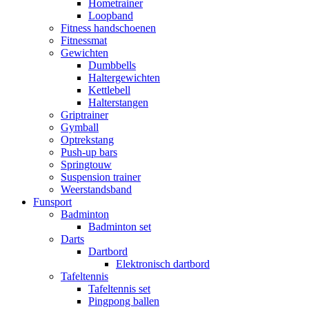
Hometrainer
Loopband
Fitness handschoenen
Fitnessmat
Gewichten
Dumbbells
Haltergewichten
Kettlebell
Halterstangen
Griptrainer
Gymball
Optrekstang
Push-up bars
Springtouw
Suspension trainer
Weerstandsband
Funsport
Badminton
Badminton set
Darts
Dartbord
Elektronisch dartbord
Tafeltennis
Tafeltennis set
Pingpong ballen