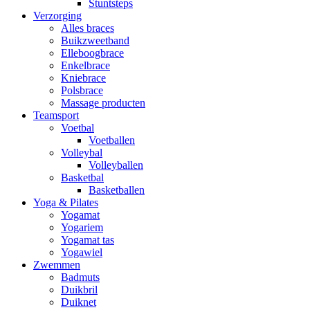
Stuntsteps
Verzorging
Alles braces
Buikzweetband
Elleboogbrace
Enkelbrace
Kniebrace
Polsbrace
Massage producten
Teamsport
Voetbal
Voetballen
Volleybal
Volleyballen
Basketbal
Basketballen
Yoga & Pilates
Yogamat
Yogariem
Yogamat tas
Yogawiel
Zwemmen
Badmuts
Duikbril
Duiknet