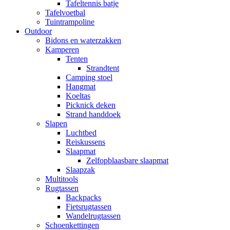
Tafeltennis batje
Tafelvoetbal
Tuintrampoline
Outdoor
Bidons en waterzakken
Kamperen
Tenten
Strandtent
Camping stoel
Hangmat
Koeltas
Picknick deken
Strand handdoek
Slapen
Luchtbed
Reiskussens
Slaapmat
Zelfopblaasbare slaapmat
Slaapzak
Multitools
Rugtassen
Backpacks
Fietsrugtassen
Wandelrugtassen
Schoenkettingen