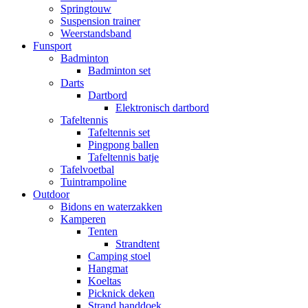
Springtouw
Suspension trainer
Weerstandsband
Funsport
Badminton
Badminton set
Darts
Dartbord
Elektronisch dartbord
Tafeltennis
Tafeltennis set
Pingpong ballen
Tafeltennis batje
Tafelvoetbal
Tuintrampoline
Outdoor
Bidons en waterzakken
Kamperen
Tenten
Strandtent
Camping stoel
Hangmat
Koeltas
Picknick deken
Strand handdoek