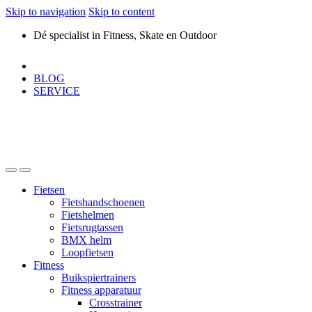
Skip to navigation
Skip to content
Dé specialist in Fitness, Skate en Outdoor
BLOG
SERVICE
Fietsen
Fietshandschoenen
Fietshelmen
Fietsrugtassen
BMX helm
Loopfietsen
Fitness
Buikspiertrainers
Fitness apparatuur
Crosstrainer