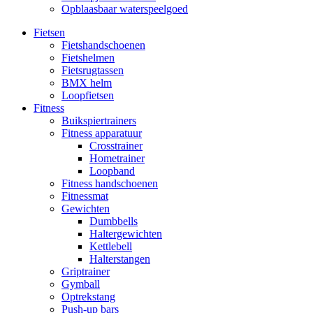
Opblaasbaar waterspeelgoed
Fietsen
Fietshandschoenen
Fietshelmen
Fietsrugtassen
BMX helm
Loopfietsen
Fitness
Buikspiertrainers
Fitness apparatuur
Crosstrainer
Hometrainer
Loopband
Fitness handschoenen
Fitnessmat
Gewichten
Dumbbells
Haltergewichten
Kettlebell
Halterstangen
Griptrainer
Gymball
Optrekstang
Push-up bars