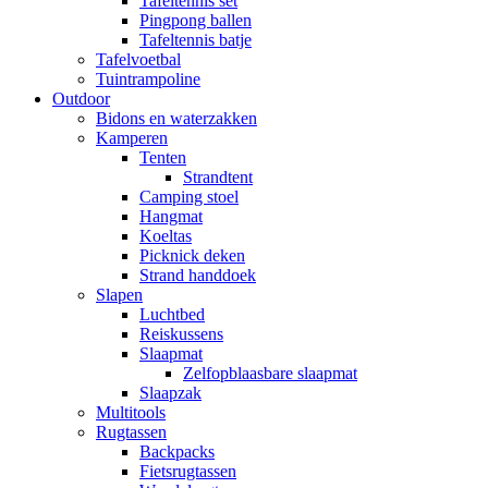
Tafeltennis set
Pingpong ballen
Tafeltennis batje
Tafelvoetbal
Tuintrampoline
Outdoor
Bidons en waterzakken
Kamperen
Tenten
Strandtent
Camping stoel
Hangmat
Koeltas
Picknick deken
Strand handdoek
Slapen
Luchtbed
Reiskussens
Slaapmat
Zelfopblaasbare slaapmat
Slaapzak
Multitools
Rugtassen
Backpacks
Fietsrugtassen