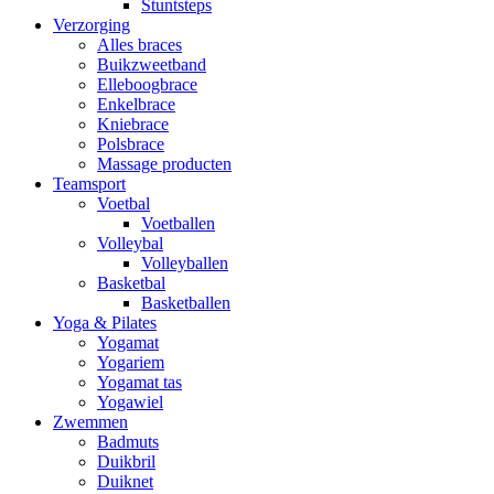
Stuntsteps
Verzorging
Alles braces
Buikzweetband
Elleboogbrace
Enkelbrace
Kniebrace
Polsbrace
Massage producten
Teamsport
Voetbal
Voetballen
Volleybal
Volleyballen
Basketbal
Basketballen
Yoga & Pilates
Yogamat
Yogariem
Yogamat tas
Yogawiel
Zwemmen
Badmuts
Duikbril
Duiknet