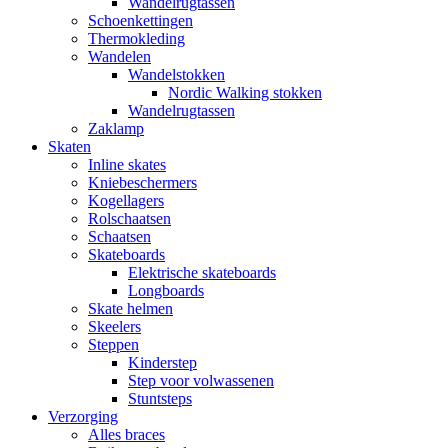
Wandelrugtassen
Schoenkettingen
Thermokleding
Wandelen
Wandelstokken
Nordic Walking stokken
Wandelrugtassen
Zaklamp
Skaten
Inline skates
Kniebeschermers
Kogellagers
Rolschaatsen
Schaatsen
Skateboards
Elektrische skateboards
Longboards
Skate helmen
Skeelers
Steppen
Kinderstep
Step voor volwassenen
Stuntsteps
Verzorging
Alles braces