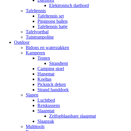
Dartbord
Elektronisch dartbord
Tafeltennis
Tafeltennis set
Pingpong ballen
Tafeltennis batje
Tafelvoetbal
Tuintrampoline
Outdoor
Bidons en waterzakken
Kamperen
Tenten
Strandtent
Camping stoel
Hangmat
Koeltas
Picknick deken
Strand handdoek
Slapen
Luchtbed
Reiskussens
Slaapmat
Zelfopblaasbare slaapmat
Slaapzak
Multitools