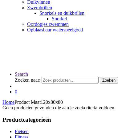
Duikvinnen
Zwembrillen
Snorkels en duikbrillen
Snorkel
Oordopjes zwemmen
Opblaasbaar waterspeelgoed
Search
Zoeken naar:
Zoeken
0
Home
Product Maat
120x80x80
Geen producten gevonden die aan je zoekcriteria voldoen.
Productcategorieën
Fietsen
Fitness