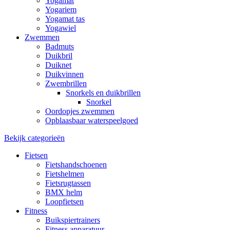
Yogamat
Yogariem
Yogamat tas
Yogawiel
Zwemmen
Badmuts
Duikbril
Duiknet
Duikvinnen
Zwembrillen
Snorkels en duikbrillen
Snorkel
Oordopjes zwemmen
Opblaasbaar waterspeelgoed
Bekijk categorieën
Fietsen
Fietshandschoenen
Fietshelmen
Fietsrugtassen
BMX helm
Loopfietsen
Fitness
Buikspiertrainers
Fitness apparatuur