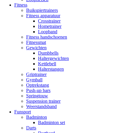
Fitness
Buikspiertrainers
Fitness apparatuur
Crosstrainer
Hometrainer
Loopband
Fitness handschoenen
Fitnessmat
Gewichten
Dumbbells
Haltergewichten
Kettlebell
Halterstangen
Griptrainer
Gymball
Optrekstang
Push-up bars
Springtouw
Suspension trainer
Weerstandsband
Funsport
Badminton
Badminton set
Darts