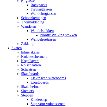
Rugtassen
Backpacks
Fietsrugtassen
Wandelrugtassen
Schoenkettingen
Thermokleding
Wandelen
Wandelstokken
Nordic Walking stokken
Wandelrugtassen
Zaklamp
Skaten
Inline skates
Kniebeschermers
Kogellagers
Rolschaatsen
Schaatsen
Skateboards
Elektrische skateboards
Longboards
Skate helmen
Skeelers
Steppen
Kinderstep
Step voor volwassenen