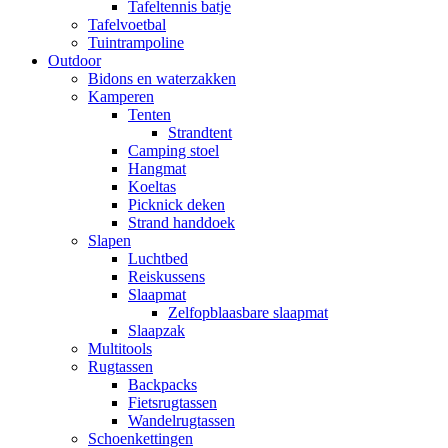
Tafeltennis batje
Tafelvoetbal
Tuintrampoline
Outdoor
Bidons en waterzakken
Kamperen
Tenten
Strandtent
Camping stoel
Hangmat
Koeltas
Picknick deken
Strand handdoek
Slapen
Luchtbed
Reiskussens
Slaapmat
Zelfopblaasbare slaapmat
Slaapzak
Multitools
Rugtassen
Backpacks
Fietsrugtassen
Wandelrugtassen
Schoenkettingen