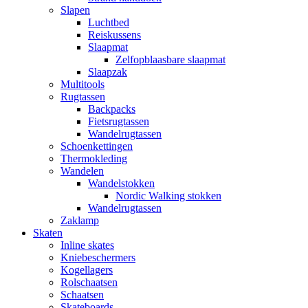
Slapen
Luchtbed
Reiskussens
Slaapmat
Zelfopblaasbare slaapmat
Slaapzak
Multitools
Rugtassen
Backpacks
Fietsrugtassen
Wandelrugtassen
Schoenkettingen
Thermokleding
Wandelen
Wandelstokken
Nordic Walking stokken
Wandelrugtassen
Zaklamp
Skaten
Inline skates
Kniebeschermers
Kogellagers
Rolschaatsen
Schaatsen
Skateboards