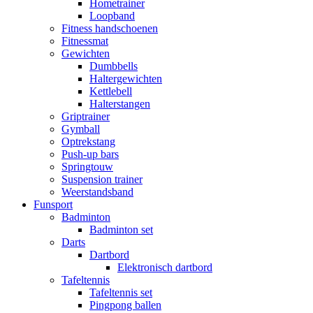
Hometrainer
Loopband
Fitness handschoenen
Fitnessmat
Gewichten
Dumbbells
Haltergewichten
Kettlebell
Halterstangen
Griptrainer
Gymball
Optrekstang
Push-up bars
Springtouw
Suspension trainer
Weerstandsband
Funsport
Badminton
Badminton set
Darts
Dartbord
Elektronisch dartbord
Tafeltennis
Tafeltennis set
Pingpong ballen