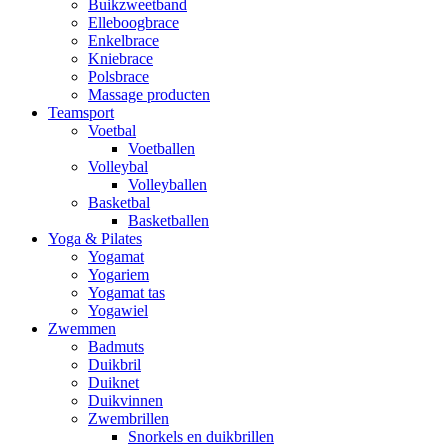
Buikzweetband
Elleboogbrace
Enkelbrace
Kniebrace
Polsbrace
Massage producten
Teamsport
Voetbal
Voetballen
Volleybal
Volleyballen
Basketbal
Basketballen
Yoga & Pilates
Yogamat
Yogariem
Yogamat tas
Yogawiel
Zwemmen
Badmuts
Duikbril
Duiknet
Duikvinnen
Zwembrillen
Snorkels en duikbrillen