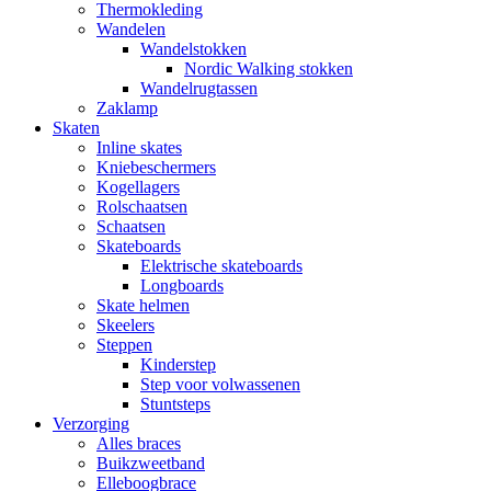
Thermokleding
Wandelen
Wandelstokken
Nordic Walking stokken
Wandelrugtassen
Zaklamp
Skaten
Inline skates
Kniebeschermers
Kogellagers
Rolschaatsen
Schaatsen
Skateboards
Elektrische skateboards
Longboards
Skate helmen
Skeelers
Steppen
Kinderstep
Step voor volwassenen
Stuntsteps
Verzorging
Alles braces
Buikzweetband
Elleboogbrace