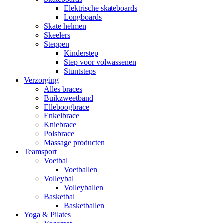
Elektrische skateboards
Longboards
Skate helmen
Skeelers
Steppen
Kinderstep
Step voor volwassenen
Stuntsteps
Verzorging
Alles braces
Buikzweetband
Elleboogbrace
Enkelbrace
Kniebrace
Polsbrace
Massage producten
Teamsport
Voetbal
Voetballen
Volleybal
Volleyballen
Basketbal
Basketballen
Yoga & Pilates