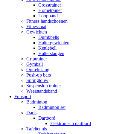
Crosstrainer
Hometrainer
Loopband
Fitness handschoenen
Fitnessmat
Gewichten
Dumbbells
Haltergewichten
Kettlebell
Halterstangen
Griptrainer
Gymball
Optrekstang
Push-up bars
Springtouw
Suspension trainer
Weerstandsband
Funsport
Badminton
Badminton set
Darts
Dartbord
Elektronisch dartbord
Tafeltennis