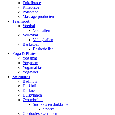
Enkelbrace
Kniebrace
Polsbrace
Massage producten
Teamsport
Voetbal
Voetballen
Volleybal
Volleyballen
Basketbal
Basketballen
Yoga & Pilates
Yogamat
Yogariem
Yogamat tas
Yogawiel
Zwemmen
Badmuts
Duikbril
Duiknet
Duikvinnen
Zwembrillen
Snorkels en duikbrillen
Snorkel
Oordopjes zwemmen